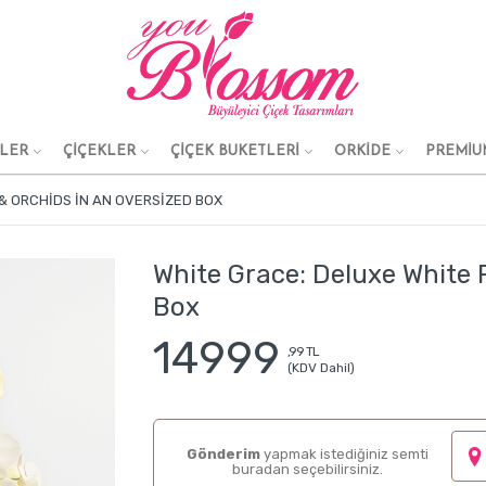
KLER
ÇİÇEKLER
ÇİÇEK BUKETLERİ
ORKİDE
PREMİU
& ORCHIDS IN AN OVERSIZED BOX
White Grace: Deluxe White 
Box
14999
,99 TL
(KDV Dahil)
Gönderim
yapmak istediğiniz semti
buradan seçebilirsiniz.