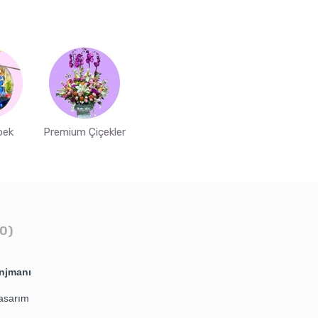
bek
Premium Çiçekler
0)
njmanı
 tasarım