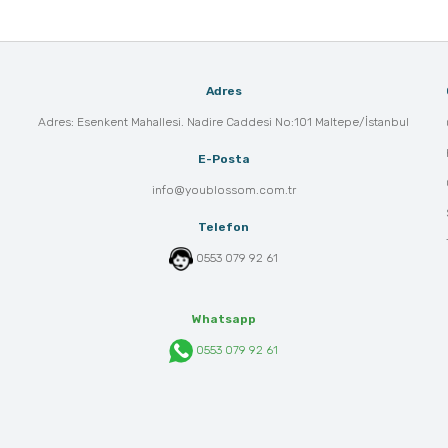
Adres
Adres: Esenkent Mahallesi. Nadire Caddesi No:101 Maltepe/İstanbul
E-Posta
info@youblossom.com.tr
Telefon
0553 079 92 61
Whatsapp
0553 079 92 61