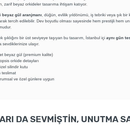
, zarif beyaz orkideler tasarıma ihtişam katıyor.
ci
beyaz gül aranjmanı
, düğün, evlilik yıldönümü, iş tebriki veya şık bir
arak tercih edilebilir. Dev boyutlu olması sayesinde hem prestijli hem u
mudur.
k şıklığını bir üst seviyeye taşıyan bu tasarım, İstanbul içi
aynı gün te
a sevdiklerinize ulaşır.
et beyaz gül (premium kalite)
psis orkide detayları
özel silindir kutu
 teslimat
urumsal ve özel günlere uygun
RI DA SEVMİŞTİN, UNUTMA SA