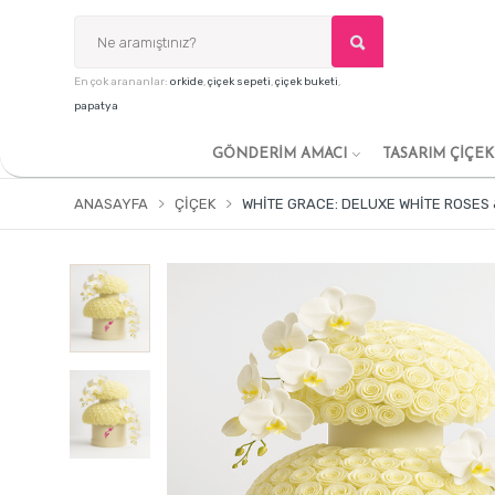
En çok arananlar:
orkide
,
çiçek sepeti
,
çiçek buketi
,
papatya
GÖNDERİM AMACI
TASARIM ÇİÇE
ANASAYFA
ÇIÇEK
WHITE GRACE: DELUXE WHITE ROSES 