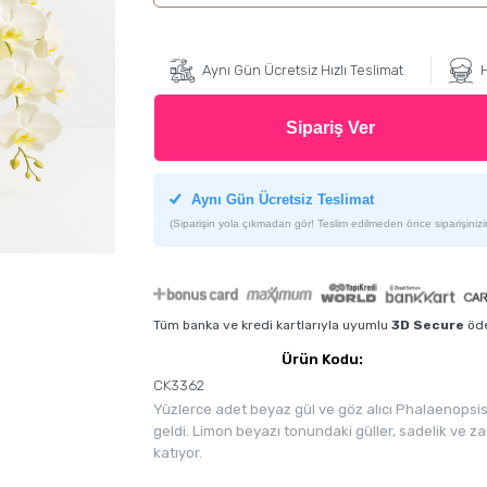
Aynı Gün Ücretsiz Hızlı Teslimat
H
Sipariş Ver
Aynı Gün Ücretsiz Teslimat
(Siparişin yola çıkmadan gör! Teslim edilmeden önce siparişinizin
Tüm banka ve kredi kartlarıyla uyumlu
3D Secure
öde
Ürün Kodu:
CK3362
Yüzlerce adet beyaz gül ve göz alıcı Phalaenopsis or
geldi. Limon beyazı tonundaki güller, sadelik ve z
katıyor.