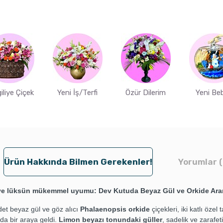
iliye Çiçek
Yeni İş/Terfi
Özür Dilerim
Yeni Be
Ürün Hakkında Bilmen Gerekenler!
Yorumlar (
 ve lüksün mükemmel uyumu: Dev Kutuda Beyaz Gül ve Orkide Ara
et beyaz gül ve göz alıcı
Phalaenopsis orkide
çiçekleri, iki katlı özel
uda bir araya geldi.
Limon beyazı tonundaki güller
, sadelik ve zarafeti