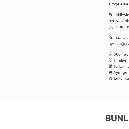
simgelerken
Bu etkileyi
hediyesi ol
çiçek sunu
Kutuda çiçe
ayrıcalığıyl
🌸 600+ ad
🤍 Phalaeno
🎁 İki katlı 
🚚 Aynı gün
🎀 Lüks, k
BUNLA