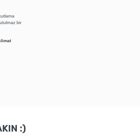
 kutlama
nutulmaz bir
slimat
KIN :)