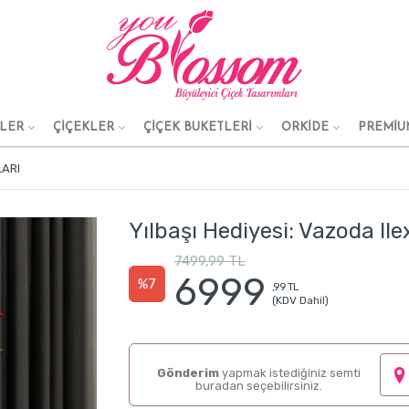
KLER
ÇİÇEKLER
ÇİÇEK BUKETLERİ
ORKİDE
PREMİU
LARI
Yılbaşı Hediyesi: Vazoda Ilex
7499,99 TL
6999
%7
,99 TL
(KDV Dahil)
Gönderim
yapmak istediğiniz semti
buradan seçebilirsiniz.