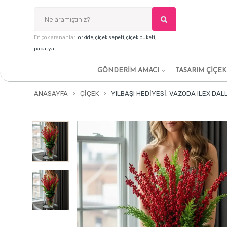
En çok arananlar:
orkide
,
çiçek sepeti
,
çiçek buketi
,
papatya
GÖNDERİM AMACI
TASARIM ÇİÇE
ANASAYFA
ÇIÇEK
YILBAŞI HEDIYESI: VAZODA ILEX DAL