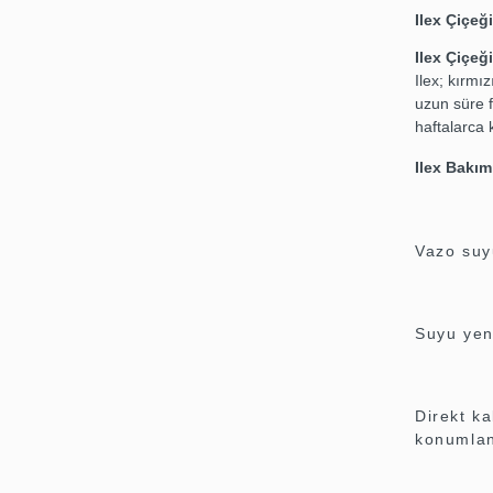
Ilex Çiçeğ
Ilex Çiçeğ
Ilex; kırmız
uzun süre f
haftalarca k
Ilex Bakımı
Vazo suy
Suyu yen
Direkt ka
konumlan