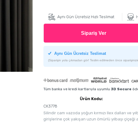
Aynı Gün Ücretsiz Hızlı Teslimat
H
Sipariş Ver
Aynı Gün Ücretsiz Teslimat
(Siparişin yola çıkmadan gör! Teslim edilmeden önce siparişinizin
Tüm banka ve kredi kartlarıyla uyumlu
3D Secure
öde
Ürün Kodu:
CK3778
Silindir cam vazoda yoğun kırmızı Ilex dalları ve yı
girişlerine çok yakışan uzun ömürlü yılbaşı çiçeği 