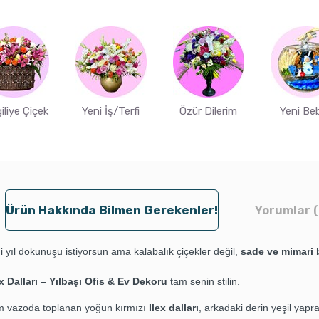
iliye Çiçek
Yeni İş/Terfi
Özür Dilerim
Yeni Be
Ürün Hakkında Bilmen Gerekenler!
Yorumlar (
i yıl dokunuşu istiyorsun ama kalabalık çiçekler değil,
sade ve mimari b
x Dalları – Yılbaşı Ofis & Ev Dekoru
tam senin stilin.
 vazoda toplanan yoğun kırmızı
Ilex dalları
, arkadaki derin yeşil yapra