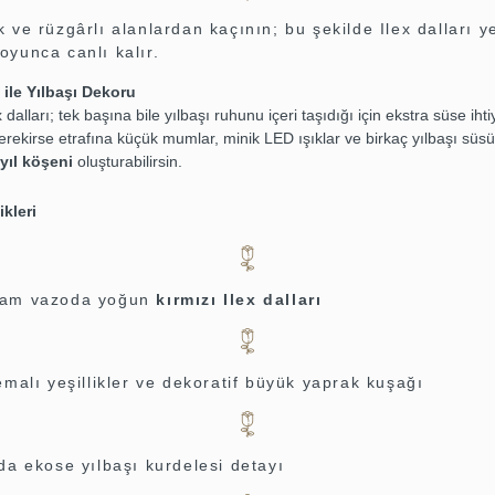
 ve rüzgârlı alanlardan kaçının; bu şekilde Ilex dalları ye
oyunca canlı kalır.
ı ile Yılbaşı Dekoru
dalları; tek başına bile yılbaşı ruhunu içeri taşıdığı için ekstra süse iht
ekirse etrafına küçük mumlar, minik LED ışıklar ve birkaç yılbaşı süs
yıl köşeni
oluşturabilirsin.
ikleri
cam vazoda yoğun
kırmızı Ilex dalları
emalı yeşillikler ve dekoratif büyük yaprak kuşağı
da ekose yılbaşı kurdelesi detayı