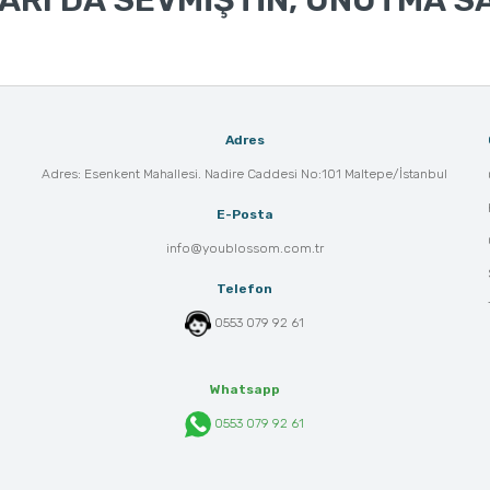
RI DA SEVMİŞTİN, UNUTMA SA
Adres
Adres: Esenkent Mahallesi. Nadire Caddesi No:101 Maltepe/İstanbul
E-Posta
info@youblossom.com.tr
Telefon
0553 079 92 61
Whatsapp
0553 079 92 61