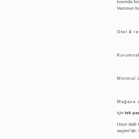
kısımda for
Vazonun boy
Otel & re
Kurumsal 
Minimal 
Mağaza vi
için
tek pa
Uzun dallı 
seçimi”dir;