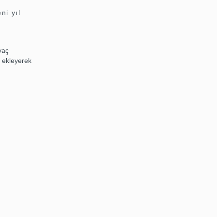
ni yıl
iyaç
ü ekleyerek