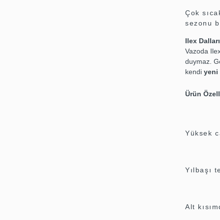
Çok sıcak
sezonu b
Ilex Dallar
Vazoda Ilex 
duymaz. Ger
kendi
yeni 
Ürün Özell
Yüksek 
Yılbaşı t
Alt kısım