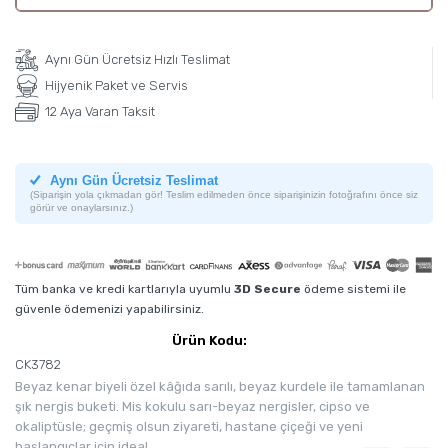
Aynı Gün Ücretsiz Hızlı Teslimat
Hijyenik Paket ve Servis
12 Aya Varan Taksit
Aynı Gün Ücretsiz Teslimat
(Siparişin yola çıkmadan gör! Teslim edilmeden önce siparişinizin fotoğrafını önce siz
görür ve onaylarsınız.)
Tüm banka ve kredi kartlarıyla uyumlu
3D Secure
ödeme sistemi ile
güvenle ödemenizi yapabilirsiniz.
Ürün Kodu:
CK3782
Beyaz kenar biyeli özel kâğıda sarılı, beyaz kurdele ile tamamlanan
şık nergis buketi. Mis kokulu sarı-beyaz nergisler, cipso ve
okaliptüsle; geçmiş olsun ziyareti, hastane çiçeği ve yeni
başlangıçlar için ideal.