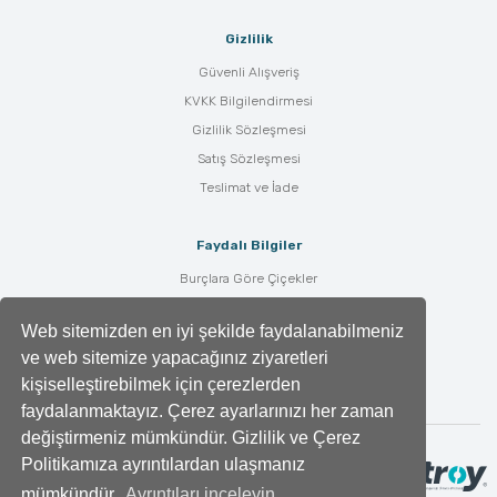
Gizlilik
Güvenli Alışveriş
KVKK Bilgilendirmesi
Gizlilik Sözleşmesi
Satış Sözleşmesi
Teslimat ve İade
Faydalı Bilgiler
Burçlara Göre Çiçekler
Çiçek Bakımı
Web sitemizden en iyi şekilde faydalanabilmeniz
Çiçek Anlamları
ve web sitemize yapacağınız ziyaretleri
Tüm Blog Yazıları
kişiselleştirebilmek için çerezlerden
faydalanmaktayız. Çerez ayarlarınızı her zaman
değiştirmeniz mümkündür. Gizlilik ve Çerez
Politikamıza ayrıntılardan ulaşmanız
mümkündür.
Ayrıntıları inceleyin