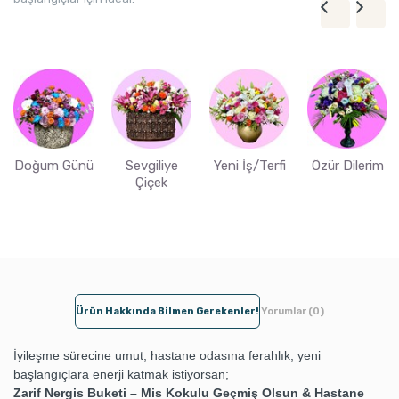
Doğum Günü
Sevgiliye
Yeni İş/Terfi
Özür Dilerim
Çiçek
Ürün Hakkında Bilmen Gerekenler!
Yorumlar (0)
İyileşme sürecine umut, hastane odasına ferahlık, yeni
başlangıçlara enerji katmak istiyorsan;
Zarif Nergis Buketi – Mis Kokulu Geçmiş Olsun & Hastane