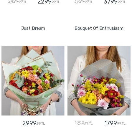
2299
3799
2499
3999
,99 TL
,99 TL
,99 TL
,99 TL
GÖNDER
GÖNDER
Just Dream
Bouquet Of Enthusiasm
2999
1799
1999
,99 TL
,99 TL
,99 TL