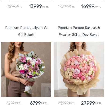
13999
16999
17999
19999
,99 TL
,99 TL
,99 TL
,99 TL
GÖNDER
GÖNDER
Premium Pembe Lilyum Ve
Premium Pembe Şakayık &
Gül Buketi
Ekvator Gülleri Dev Buket
6799
27999
6999
29999
,99 TL
,99 TL
,99 TL
,99 TL