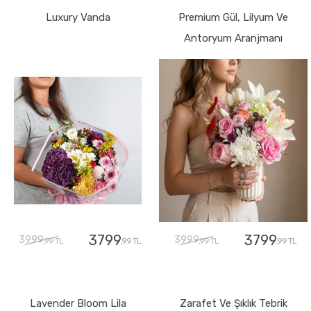
Luxury Vanda
Premium Gül, Lilyum Ve
Antoryum Aranjmanı
3799
3799
3999
3999
,99 TL
,99 TL
,99 TL
,99 TL
GÖNDER
GÖNDER
Lavender Bloom Lila
Zarafet Ve Şıklık Tebrik