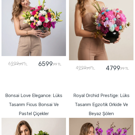
6599
6999
,99 TL
,99 TL
4799
4999
,99 TL
,99 TL
GÖNDER
GÖNDER
Bonsai Love Elegance: Lüks
Royal Orchid Prestige: Lüks
Tasarım Ficus Bonsai Ve
Tasarım Egzotik Orkide Ve
Pastel Çiçekler
Beyaz Şölen