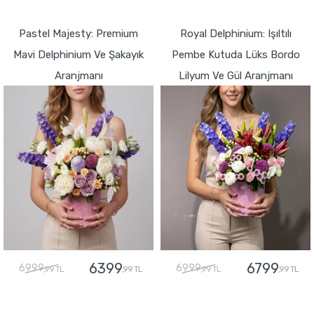
GÖNDER
Pastel Majesty: Premium
Royal Delphinium: Işıltılı
Mavi Delphinium Ve Şakayık
Pembe Kutuda Lüks Bordo
Aranjmanı
Lilyum Ve Gül Aranjmanı
6399
6799
6999
6999
,99 TL
,99 TL
,99 TL
,99 TL
GÖNDER
GÖNDER