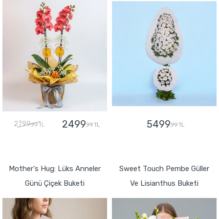
2499
5499
2799
,99 TL
,99 TL
,99 TL
GÖNDER
GÖNDER
Mother's Hug: Lüks Anneler
Sweet Touch Pembe Güller
Günü Çiçek Buketi
Ve Lisianthus Buketi