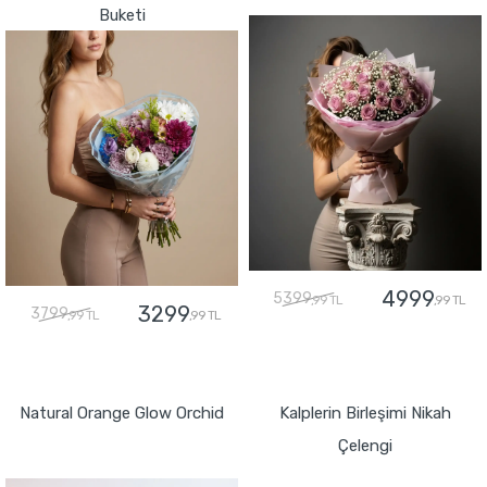
Buketi
4999
5399
,99 TL
,99 TL
3299
3799
,99 TL
,99 TL
GÖNDER
GÖNDER
Natural Orange Glow Orchid
Kalplerin Birleşimi Nikah
Çelengi