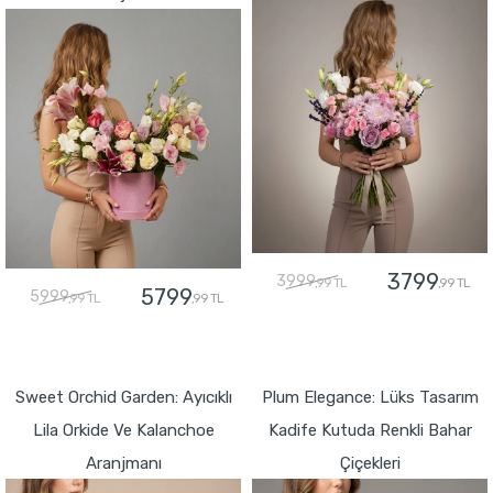
3799
3999
,99 TL
,99 TL
5799
5999
,99 TL
,99 TL
GÖNDER
GÖNDER
Sweet Orchid Garden: Ayıcıklı
Plum Elegance: Lüks Tasarım
Lila Orkide Ve Kalanchoe
Kadife Kutuda Renkli Bahar
Aranjmanı
Çiçekleri