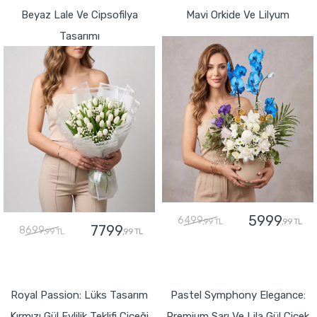
Beyaz Lale Ve Cipsofilya
Mavi Orkide Ve Lilyum
Tasarımı
5999
6499
,99 TL
,99 TL
7799
8699
,99 TL
,99 TL
GÖNDER
GÖNDER
Royal Passion: Lüks Tasarım
Pastel Symphony Elegance:
Kırmızı Gül Evlilik Teklifi Çiçeği
Premium Sarı Ve Lila Gül Çiçek