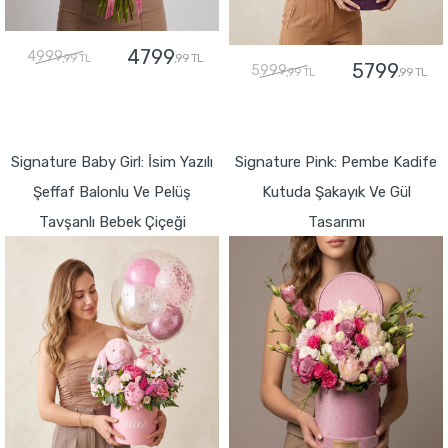
4799
4999
,99 TL
,99 TL
5799
5999
,99 TL
,99 TL
GÖNDER
GÖNDER
Signature Baby Girl: İsim Yazılı
Signature Pink: Pembe Kadife
Şeffaf Balonlu Ve Pelüş
Kutuda Şakayık Ve Gül
Tavşanlı Bebek Çiçeği
Tasarımı