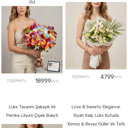
Gül
4799
4999
,99 TL
,99 TL
18999
24999
,99 TL
,99 TL
GÖNDER
GÖNDER
Lüks Tasarım Şakayık Ve
Love & Sweets Elegance:
Pembe Lilyum Çiçek Buketi
Siyah Kalp Lüks Kutuda
Kırmızı & Beyaz Güller Ve Tatlı