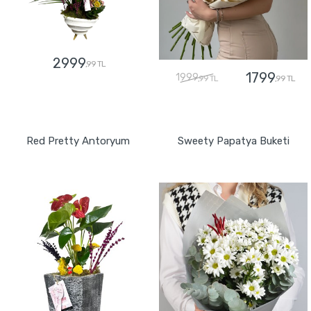
2999
,99 TL
1799
1999
,99 TL
,99 TL
GÖNDER
GÖNDER
Red Pretty Antoryum
Sweety Papatya Buketi