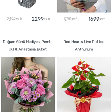
2299
1699
2499
1799
,99 TL
,99 TL
,99 TL
,99 TL
GÖNDER
GÖNDER
Doğum Günü Hediyesi Pembe
Red Hearts Live Potted
Gül & Anastasia Buketi
Anthurium