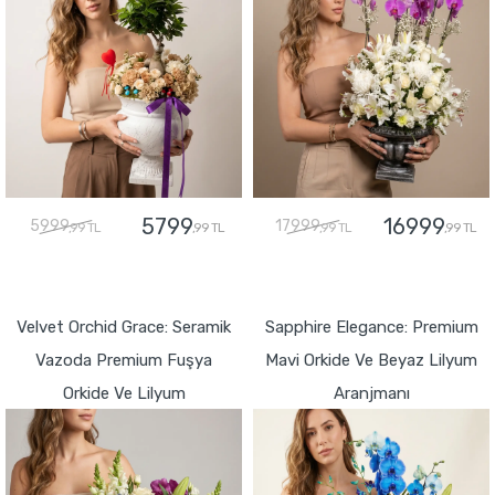
5799
16999
5999
17999
,99 TL
,99 TL
,99 TL
,99 TL
GÖNDER
GÖNDER
Velvet Orchid Grace: Seramik
Sapphire Elegance: Premium
Vazoda Premium Fuşya
Mavi Orkide Ve Beyaz Lilyum
Orkide Ve Lilyum
Aranjmanı