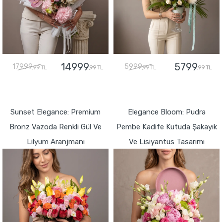
14999
5799
17999
5999
,99 TL
,99 TL
,99 TL
,99 TL
GÖNDER
GÖNDER
Sunset Elegance: Premium
Elegance Bloom: Pudra
Bronz Vazoda Renkli Gül Ve
Pembe Kadife Kutuda Şakayık
Lilyum Aranjmanı
Ve Lisiyantus Tasarımı