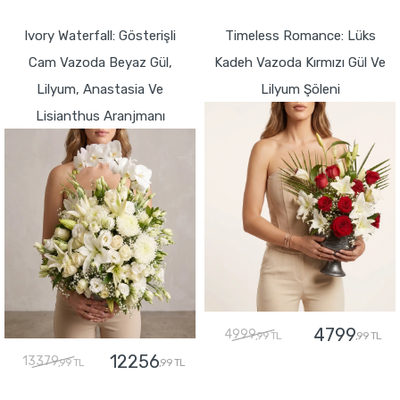
GÖNDER
GÖNDER
Ivory Waterfall: Gösterişli
Timeless Romance: Lüks
Cam Vazoda Beyaz Gül,
Kadeh Vazoda Kırmızı Gül Ve
Lilyum, Anastasia Ve
Lilyum Şöleni
Lisianthus Aranjmanı
4799
4999
,99 TL
,99 TL
12256
13379
,99 TL
,99 TL
GÖNDER