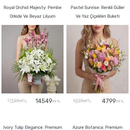
Royal Orchid Majesty: Pembe
Pastel Sunrise: Renkli Güller
Orkide Ve Beyaz Lilyum
Ve Yaz Çiçekleri Buketi
14549
4799
17999
4999
,99 TL
,99 TL
,99 TL
,99 TL
GÖNDER
GÖNDER
Ivory Tulip Elegance: Premium
Azure Botanica: Premium