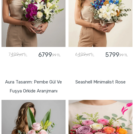
6799
5799
7499
6499
,99 TL
,99 TL
,99 TL
,99 TL
GÖNDER
GÖNDER
Aura Tasarım: Pembe Gül Ve
Seashell Minimalist Rose
Fuşya Orkide Aranjmanı