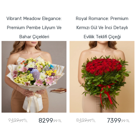
GÖNDER
GÖNDER
Vibrant Meadow Elegance:
Royal Romance: Premium
Premium Pembe Lilyum Ve
Kırmızı Gül Ve İnci Detaylı
Bahar Çiçekleri
Evlilik Teklifi Çiçeği
8299
7399
9499
8499
,99 TL
,99 TL
,99 TL
,99 TL