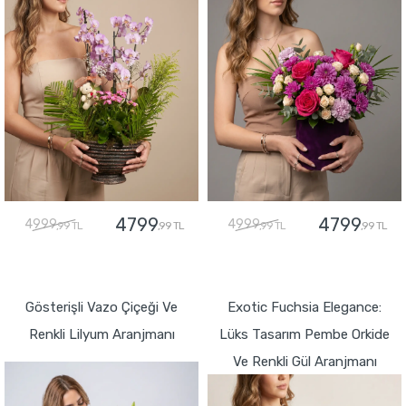
4799
4799
4999
4999
,99 TL
,99 TL
,99 TL
,99 TL
GÖNDER
GÖNDER
Gösterişli Vazo Çiçeği Ve
Exotic Fuchsia Elegance:
Renkli Lilyum Aranjmanı
Lüks Tasarım Pembe Orkide
Ve Renkli Gül Aranjmanı