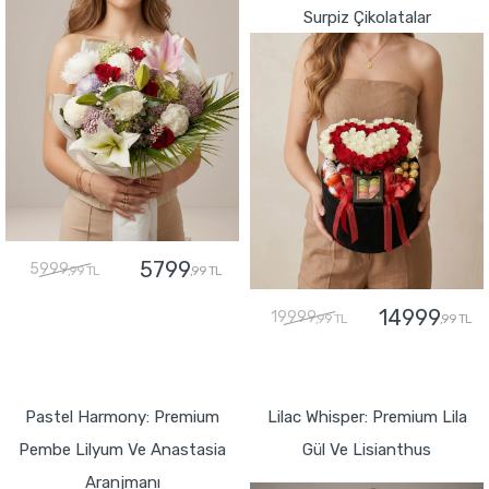
Surpiz Çikolatalar
5799
5999
,99 TL
,99 TL
14999
19999
,99 TL
,99 TL
GÖNDER
GÖNDER
Pastel Harmony: Premium
Lilac Whisper: Premium Lila
Pembe Lilyum Ve Anastasia
Gül Ve Lisianthus
Aranjmanı