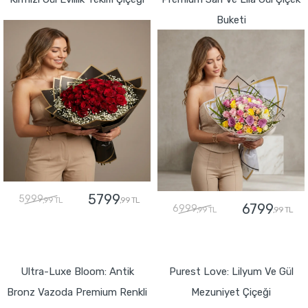
Buketi
5799
5999
,99 TL
,99 TL
6799
6999
,99 TL
,99 TL
GÖNDER
GÖNDER
Ultra-Luxe Bloom: Antik
Purest Love: Lilyum Ve Gül
Bronz Vazoda Premium Renkli
Mezuniyet Çiçeği