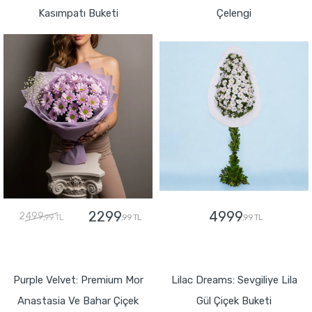
Kasımpatı Buketi
Çelengi
2299
4999
2499
,99 TL
,99 TL
,99 TL
GÖNDER
GÖNDER
Purple Velvet: Premium Mor
Lilac Dreams: Sevgiliye Lila
Anastasia Ve Bahar Çiçek
Gül Çiçek Buketi