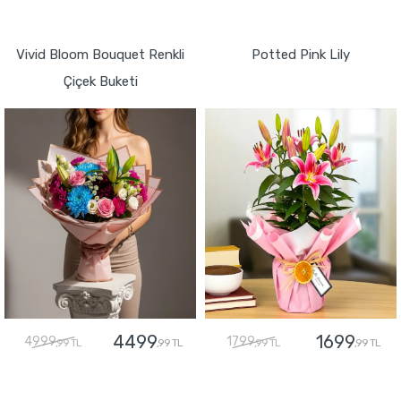
GÖNDER
GÖNDER
Vivid Bloom Bouquet Renkli
Potted Pink Lily
Çiçek Buketi
4499
1699
4999
1799
,99 TL
,99 TL
,99 TL
,99 TL
GÖNDER
GÖNDER