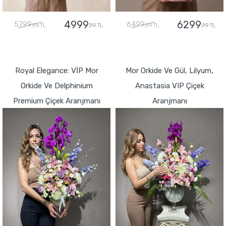
4999
6299
5799
6499
,99 TL
,99 TL
,99 TL
,99 TL
GÖNDER
GÖNDER
Royal Elegance: VİP Mor
Mor Orkide Ve Gül, Lilyum,
Orkide Ve Delphinium
Anastasia VIP Çiçek
Premium Çiçek Aranjmanı
Aranjmanı