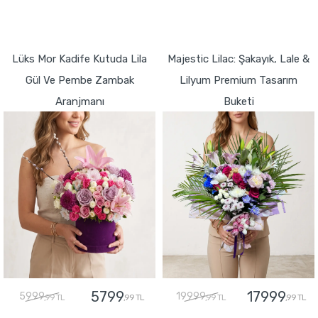
GÖNDER
GÖNDER
Lüks Mor Kadife Kutuda Lila
Majestic Lilac: Şakayık, Lale &
Gül Ve Pembe Zambak
Lilyum Premium Tasarım
Aranjmanı
Buketi
5799
17999
5999
19999
,99 TL
,99 TL
,99 TL
,99 TL