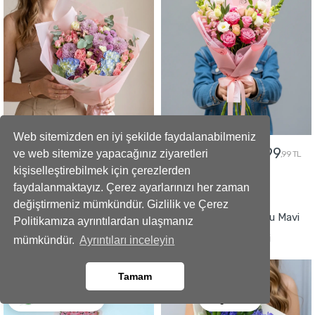
Web sitemizden en iyi şekilde faydalanabilmeniz
5299
2499
5799
2799
ve web sitemize yapacağınız ziyaretleri
,99 TL
,99 TL
,99 TL
,99 TL
kişiselleştirebilmek için çerezlerden
faydalanmaktayız. Çerez ayarlarınızı her zaman
GÖNDER
GÖNDER
değiştirmeniz mümkündür. Gizlilik ve Çerez
Büyüleyici Anlar Açılış Çelengi
İmza Tasarımlı Kokulu Mavi
Politikamıza ayrıntılardan ulaşmanız
Sümbül Buketi
mümkündür.
Ayrıntıları inceleyin
Tamam
Ara
Whatsapp