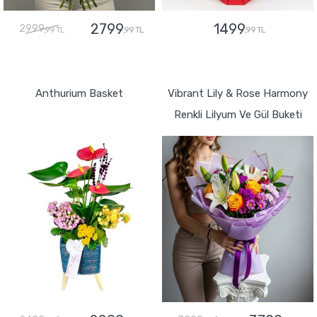
2799
1499
2999
,99 TL
,99 TL
,99 TL
GÖNDER
GÖNDER
Anthurium Basket
Vibrant Lily & Rose Harmony
Renkli Lilyum Ve Gül Buketi