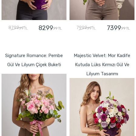
8299
7399
8799
7999
,99 TL
,99 TL
,99 TL
,99 TL
GÖNDER
GÖNDER
Signature Romance: Pembe
Majestic Velvet: Mor Kadife
Gül Ve Lilyum Çiçek Buketi
Kutuda Lüks Kırmızı Gül Ve
Lilyum Tasarımı