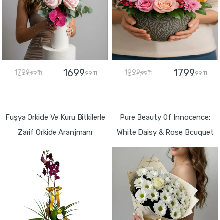
1699
1799
1799
1999
,99 TL
,99 TL
,99 TL
,99 TL
GÖNDER
GÖNDER
Fuşya Orkide Ve Kuru Bitkilerle
Pure Beauty Of Innocence:
Zarif Orkide Aranjmanı
White Daisy & Rose Bouquet