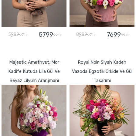
5799
7699
5999
8999
,99 TL
,99 TL
,99 TL
,99 TL
GÖNDER
GÖNDER
Majestic Amethyst: Mor
Royal Noir: Siyah Kadeh
Kadife Kutuda Lila Gül Ve
Vazoda Egzotik Orkide Ve Gül
Beyaz Lilyum Aranjmanı
Tasarımı