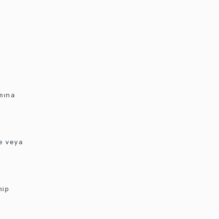
mına
e veya
hip