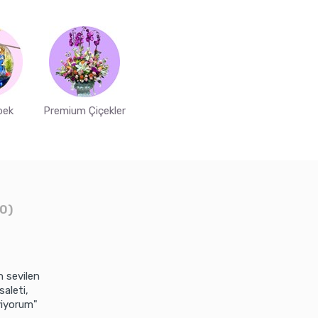
bek
Premium Çiçekler
0)
en sevilen
saleti,
viyorum"