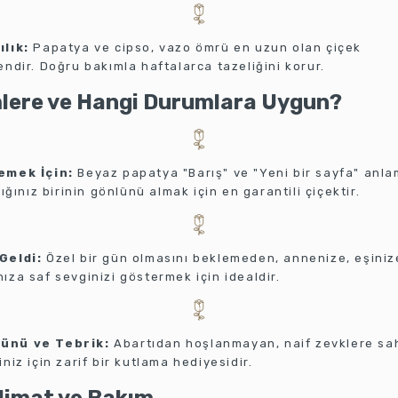
ılık:
Papatya ve cipso, vazo ömrü en uzun olan çiçek
endir. Doğru bakımla haftalarca tazeliğini korur.
mlere ve Hangi Durumlara Uygun?
emek İçin:
Beyaz papatya "Barış" ve "Yeni bir sayfa" anla
rdığınız birinin gönlünü almak için en garantili çiçektir.
Geldi:
Özel bir gün olmasını beklemeden, annenize, eşiniz
ıza saf sevginizi göstermek için idealdir.
ünü ve Tebrik:
Abartıdan hoşlanmayan, naif zevklere sa
iniz için zarif bir kutlama hediyesidir.