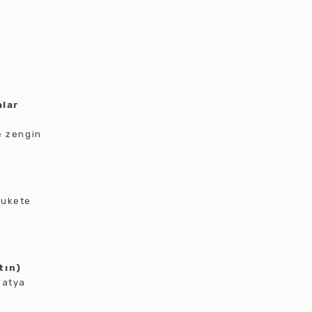
alar
e zengin
bukete
tın)
patya