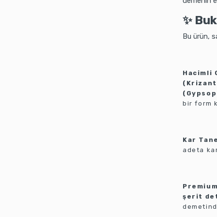
demenin en
✨ Buke
Bu ürün, sa
Hacimli
(Krizan
(Gypsoph
bir form 
Kar Tan
adeta kar
Premium
şerit de
demetinde