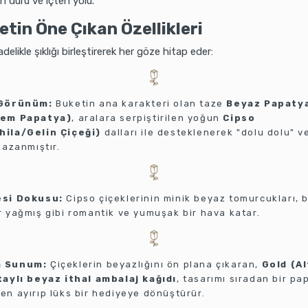
 duru ve içten yolu.
tin Öne Çıkan Özellikleri
delikle şıklığı birleştirerek her göze hitap eder:
 Görünüm:
Buketin ana karakteri olan taze
Beyaz Papaty
tem Papatya)
, aralara serpiştirilen yoğun
Cipso
ila/Gelin Çiçeği)
dalları ile desteklenerek "dolu dolu" v
kazanmıştır.
esi Dokusu:
Cipso çiçeklerinin minik beyaz tomurcukları, 
 yağmış gibi romantik ve yumuşak bir hava katar.
 Sunum:
Çiçeklerin beyazlığını ön plana çıkaran,
Gold (Al
taylı beyaz ithal ambalaj kağıdı
, tasarımı sıradan bir pa
n ayırıp lüks bir hediyeye dönüştürür.