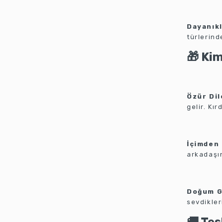
Dayanıkl
türlerind
🎁 Ki
Özür Dil
gelir. Kı
İçimden 
arkadaşın
Doğum G
sevdikler