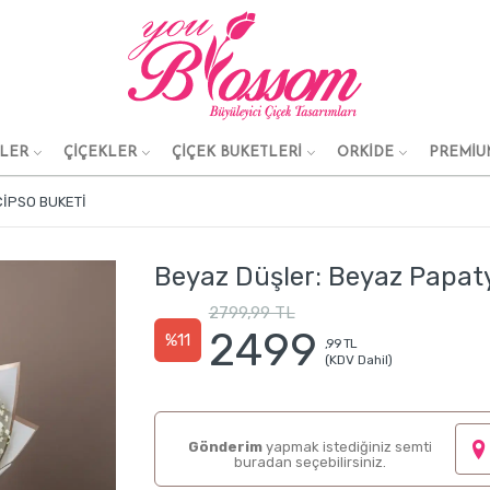
KLER
ÇİÇEKLER
ÇİÇEK BUKETLERİ
ORKİDE
PREMİU
CIPSO BUKETI
Beyaz Düşler: Beyaz Papaty
2799,99 TL
2499
%11
,99 TL
(KDV Dahil)
Gönderim
yapmak istediğiniz semti
buradan seçebilirsiniz.