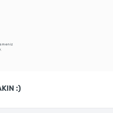
esmeniz
r.
KIN :)