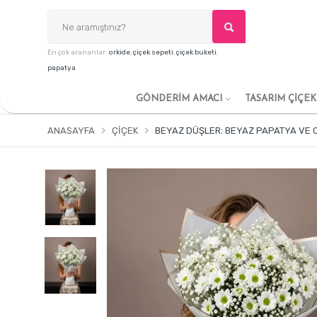
En çok arananlar:
orkide
,
çiçek sepeti
,
çiçek buketi
,
papatya
GÖNDERİM AMACI
TASARIM ÇİÇE
ANASAYFA
ÇIÇEK
BEYAZ DÜŞLER: BEYAZ PAPATYA VE 