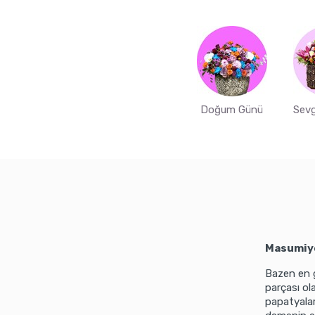
Doğum Günü
Sevg
Masumiye
Bazen en g
parçası ola
papatyalar