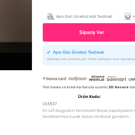
Aynı Gün Ücretsiz Hızlı Teslimat
H
Sipariş Ver
Aynı Gün Ücretsiz Teslimat
(Siparişin yola çıkmadan gör! Teslim edilmeden önce siparişinizin
Tüm banka ve kredi kartlarıyla uyumlu
3D Secure
öde
Ürün Kodu:
CK3837
En saf duyguların tercümanı! Beyaz papatyaların m
Sevdiklerinize kucak dolusu mutluluk gönderin.