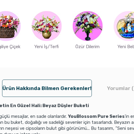
iliye Çiçek
Yeni İş/Terfi
Özür Dilerim
Yeni Be
Ürün Hakkında Bilmen Gerekenler!
Yorumlar (
tin En Güzel Hali: Beyaz Düşler Buketi
üçlü mesajlar, en sade olanlardır.
YouBlossom Pure Series
'in 
n bu buket, doğallığı ve sadeliği sevenler için tasarlandı. Beyazın a
ın neşesi ve cipsoların bulut gibi görünümü... Bu tasarım, "Seni se