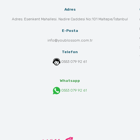
Adres
Adres: Esenkent Mahallesi. Nadire Caddesi No:101 Maltepe/İstanbul
E-Posta
info@youblossom.com.tr
Telefon
0553 079 92 61
Whatsapp
0553 079 92 61