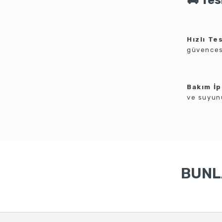
🚚 Te
Hızlı Te
güvencesi
Bakım İp
ve suyunu
BUNLA