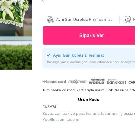
Aynı Gün Ücretsiz Hızlı Teslimat
H
Sipariş Ver
Aynı Gün Ücretsiz Teslimat
(Siparişin yola çıkmadan gör! Teslim edilmeden önce siparişinizin
Tüm banka ve kredi kartlarıyla uyumlu
3D Secure
öde
Ürün Kodu:
CK3674
Beyaz zambak ve papatyalarla tasarlanmış eşsiz çiç
YouBlossom tasarımı.