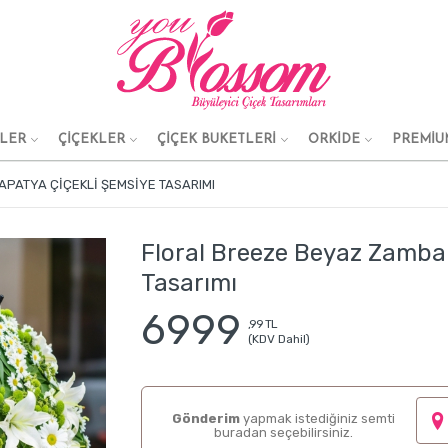
KLER
ÇİÇEKLER
ÇİÇEK BUKETLERİ
ORKİDE
PREMİU
APATYA ÇIÇEKLI ŞEMSIYE TASARIMI
Floral Breeze Beyaz Zamba
Tasarımı
6999
,99 TL
(KDV Dahil)
Gönderim
yapmak istediğiniz semti
buradan seçebilirsiniz.