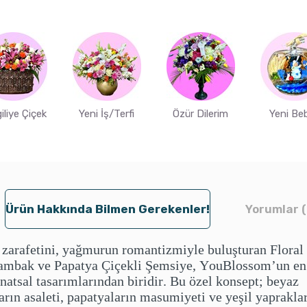
iliye Çiçek
Yeni İş/Terfi
Özür Dilerim
Yeni Be
Ürün Hakkında Bilmen Gerekenler!
Yorumlar (
zarafetini, yağmurun romantizmiyle buluşturan Floral
ambak ve Papatya Çiçekli Şemsiye, YouBlossom’un en
anatsal tasarımlarından biridir. Bu özel konsept; beyaz
rın asaleti, papatyaların masumiyeti ve yeşil yaprakla