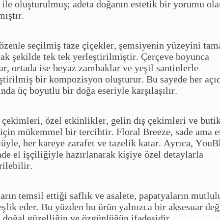
ı ile oluşturulmuş; adeta doğanın estetik bir yorumu ola
mıştır.
 özenle seçilmiş taze çiçekler, şemsiyenin yüzeyini ta
ak şekilde tek tek yerleştirilmiştir. Çerçeve boyunca
ar, ortada ise beyaz zambaklar ve yeşil santinlerle
ştirilmiş bir kompozisyon oluşturur. Bu sayede her açı
nda üç boyutlu bir doğa eseriyle karşılaşılır.
 çekimleri, özel etkinlikler, gelin dış çekimleri ve buti
 için mükemmel bir tercihtir. Floral Breeze, sade ama e
yle, her kareye zarafet ve tazelik katar. Ayrıca, You
de el işçiliğiyle hazırlanarak kişiye özel detaylarla
rilebilir.
rın temsil ettiği saflık ve asalete, papatyaların mutlu
 eşlik eder. Bu yüzden bu ürün yalnızca bir aksesuar değ
doğal güzelliğin ve özgünlüğün ifadesidir.