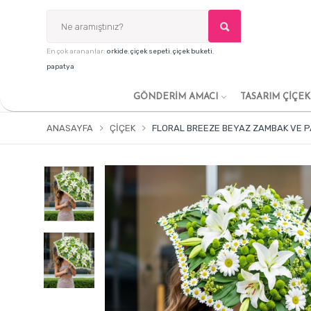
En çok arananlar:
orkide
,
çiçek sepeti
,
çiçek buketi
,
papatya
GÖNDERİM AMACI
TASARIM ÇİÇE
ANASAYFA
ÇIÇEK
FLORAL BREEZE BEYAZ ZAMBAK VE P