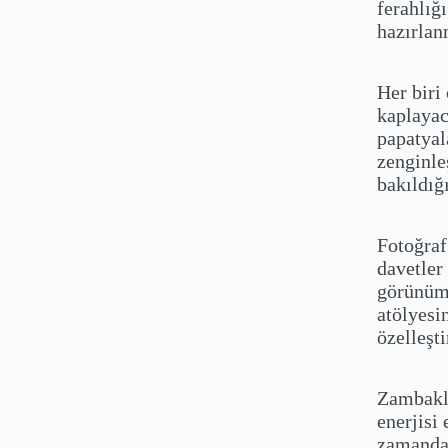
ferahlığ
hazırlan
Her biri
kaplayac
papatyal
zenginle
bakıldığı
Fotoğraf
davetler
görünümü
atölyesin
özelleşti
Zambakla
enerjisi
zamanda 