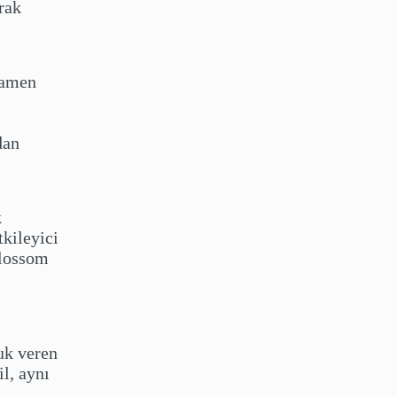
rak
mamen
dan
k
tkileyici
Blossom
luk veren
il, aynı