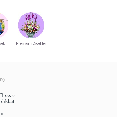
bek
Premium Çiçekler
0)
 Breeze –
 dikkat
rın