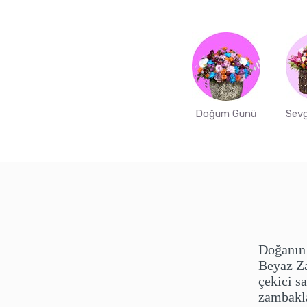
Doğum Günü
Sevg
Doğanın 
Beyaz Z
çekici s
zambakla