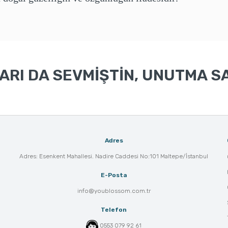
RI DA SEVMİŞTİN, UNUTMA SA
Adres
Adres: Esenkent Mahallesi. Nadire Caddesi No:101 Maltepe/İstanbul
E-Posta
info@youblossom.com.tr
Telefon
0553 079 92 61