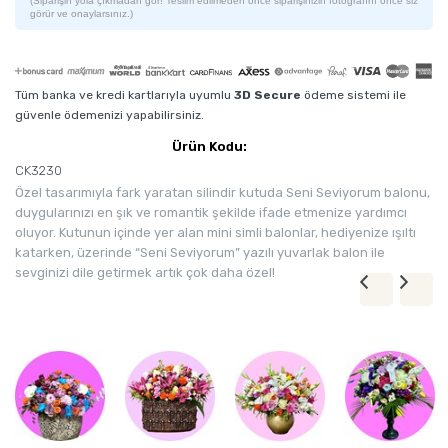
(Siparişin yola çıkmadan gör! Teslim edilmeden önce siparişinizin fotoğrafını önce siz
görür ve onaylarsınız.)
Tüm banka ve kredi kartlarıyla uyumlu
3D Secure
ödeme sistemi ile
güvenle ödemenizi yapabilirsiniz.
Ürün Kodu:
CK3230
Özel tasarımıyla fark yaratan silindir kutuda Seni Seviyorum balonu,
duygularınızı en şık ve romantik şekilde ifade etmenize yardımcı
oluyor. Kutunun içinde yer alan mini simli balonlar, hediyenize ışıltı
katarken, üzerinde “Seni Seviyorum” yazılı yuvarlak balon ile
sevginizi dile getirmek artık çok daha özel!