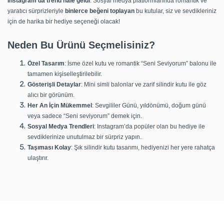
Instagram’da trend hale geldi
. Sosyal medya platformlarında romantik ve
yaratıcı sürprizleriyle
binlerce beğeni toplayan
bu kutular, siz ve sevdikleriniz
için de harika bir hediye seçeneği olacak!
Neden Bu Ürünü Seçmelisiniz?
Özel Tasarım
: İsme özel kutu ve romantik “Seni Seviyorum” balonu ile
tamamen kişiselleştirilebilir.
Gösterişli Detaylar
: Mini simli balonlar ve zarif silindir kutu ile göz
alıcı bir görünüm.
Her An İçin Mükemmel
: Sevgililer Günü, yıldönümü, doğum günü
veya sadece “Seni seviyorum” demek için.
Sosyal Medya Trendleri
: Instagram’da popüler olan bu hediye ile
sevdiklerinize unutulmaz bir sürpriz yapın.
Taşıması Kolay
: Şık silindir kutu tasarımı, hediyenizi her yere rahatça
ulaştırır.