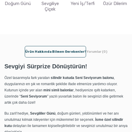
Doğum Günü
Sevgiliye
Yeni İş/Terfi
Özür Dilerim
Çiçek
Ürün Hakkında Bilmen Gerekenler!
Yorumlar (0)
Sevgiyi Sürprize Dönüştürün!
Özel tasarımıyla fark yaratan
silindir kutuda Seni Seviyorum balonu
,
duygularınızı en şık ve romantik şekilde ifade etmenize yardımcı oluyor.
Kutunun içinde yer alan
mini simli balonlar
, hediyenize ışıltı katarken,
üzerinde “
Seni Seviyorum
” yazılı yuvarlak balon ile sevginizi dile getirmek
artık çok daha özel!
Bu zarif hediye,
Sevgililer Günü
, doğum günleri, yıldönümleri ve her anı
unutulmaz kılmak isteyenler için mükemmel bir seçenek.
İsme özel silindir
kutu
detayları ile tamamen kişiselleştirilebilir ve sevginizi unutulmaz bir anıya