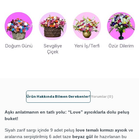
Doğum Günü
Sevgiliye
Yeni İş/Terfi
Özür Dilerim
Çiçek
Ürün Hakkında Bilmen Gerekenler!
Yorumlar (0)
Aşkı anlatmanın en tatlı yolu: “Love” ayıcıklarla dolu peluş
buket!
Siyah zarif sargı içinde 9 adet peluş
love temalı kırmızı ayıcık
ve
aralarına serpiştirilmiş 6 adet taze
beyaz gül
ile hazırlanan bu