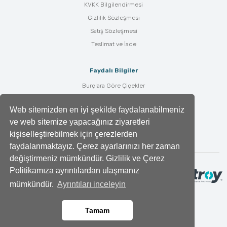
KVKK Bilgilendirmesi
Gizlilik Sözleşmesi
Satış Sözleşmesi
Teslimat ve İade
Faydalı Bilgiler
Burçlara Göre Çiçekler
Çiçek Bakımı
Web sitemizden en iyi şekilde faydalanabilmeniz
Çiçek Anlamları
ve web sitemize yapacağınız ziyaretleri
Tüm Blog Yazıları
kişiselleştirebilmek için çerezlerden
faydalanmaktayız. Çerez ayarlarınızı her zaman
değiştirmeniz mümkündür. Gizlilik ve Çerez
Politikamıza ayrıntılardan ulaşmanız
mümkündür.
Ayrıntıları inceleyin
Tamam
Ara
Whatsapp