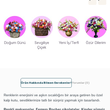
Doğum Günü
Sevgiliye
Yeni İş/Terfi
Özür Dilerim
Çiçek
Ürün Hakkında Bilmen Gerekenler!
Yorumlar (0)
Renklerin enerjisini ve aşkın sıcaklığını bir araya getiren bu özel
kalp kutu, sevdiklerinize tatlı bir sürpriz yapmak için tasarlandı.
Renkli makaronlar
,
Ferrero Rocher çikolatalar
,
Kinder sürpriz