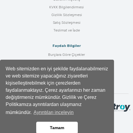
KVKK Bilgilendirmesi
Gizlilik Sözleşmesi
Satış Sözleşmesi
Teslimat ve İade
Faydalı Bilgiler
Burçlara Göre Çiçekler
Çiçek Bakımı
Web sitemizden en iyi şekilde faydalanabilmeniz
Çiçek Anlamları
ve web sitemize yapacağınız ziyaretleri
Tüm Blog Yazıları
kişiselleştirebilmek için çerezlerden
faydalanmaktayız. Çerez ayarlarınızı her zaman
değiştirmeniz mümkündür. Gizlilik ve Çerez
Politikamıza ayrıntılardan ulaşmanız
mümkündür.
Ayrıntıları inceleyin
Tamam