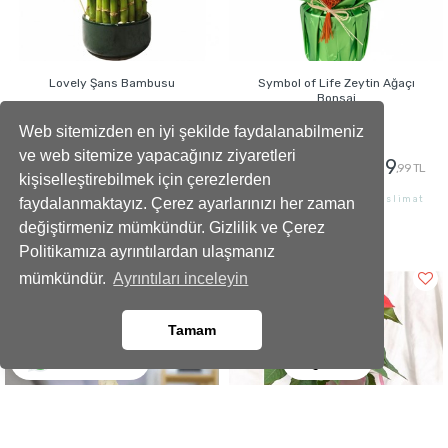
Lovely Şans Bambusu
Symbol of Life Zeytin Ağaçı
Bonsai
Web sitemizden en iyi şekilde faydalanabilmeniz
ve web sitemize yapacağınız ziyaretleri
1799
1799
1999
1899
,99 TL
,99 TL
,99 TL
,99 TL
kişiselleştirebilmek için çerezlerden
İstanbul İçi Aynı Gün Teslimat
İstanbul İçi Aynı Gün Teslimat
faydalanmaktayız. Çerez ayarlarınızı her zaman
değiştirmeniz mümkündür. Gizlilik ve Çerez
GÖNDER
GÖNDER
Politikamıza ayrıntılardan ulaşmanız
mümkündür.
Ayrıntıları inceleyin
%10
indirim
Tamam
Ara
Whatsapp