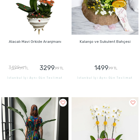
Alacalı Mavi Orkide Aranjmanı
Kalanşo ve Sukulent Bahçesi
3299
1499
3499
,99 TL
,99 TL
,99 TL
İstanbul İçi Aynı Gün Teslimat
İstanbul İçi Aynı Gün Teslimat
GÖNDER
GÖNDER