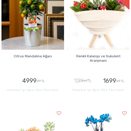
Citrus Mandalina Ağacı
Renkli Kalanşo ve Sukulent
Aranjmanı
4999
1699
1799
,99 TL
,99 TL
,99 TL
İstanbul İçi Aynı Gün Teslimat
İstanbul İçi Aynı Gün Teslimat
GÖNDER
GÖNDER