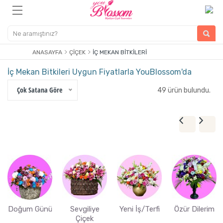
ANASAYFA
ÇIÇEK
İÇ MEKAN BITKILERI
İç Mekan Bitkileri Uygun Fiyatlarla YouBlossom'da
Çok Satana Göre
49 ürün bulundu.
Doğum Günü
Sevgiliye
Yeni İş/Terfi
Özür Dilerim
Çiçek