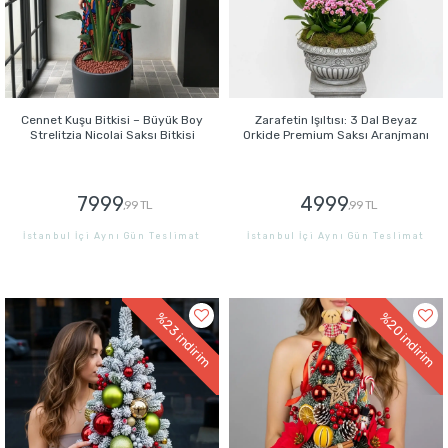
Cennet Kuşu Bitkisi – Büyük Boy
Zarafetin Işıltısı: 3 Dal Beyaz
Strelitzia Nicolai Saksı Bitkisi
Orkide Premium Saksı Aranjmanı
7999
4999
,99 TL
,99 TL
İstanbul İçi Aynı Gün Teslimat
İstanbul İçi Aynı Gün Teslimat
GÖNDER
GÖNDER
%23
%20
indirim
indirim