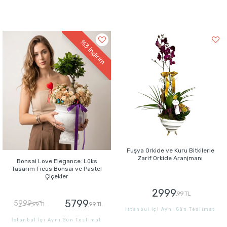
%3
indirim
Fuşya Orkide ve Kuru Bitkilerle
Zarif Orkide Aranjmanı
Bonsai Love Elegance: Lüks
Tasarım Ficus Bonsai ve Pastel
Çiçekler
2999
,99 TL
5799
5999
,99 TL
,99 TL
İstanbul İçi Aynı Gün Teslimat
İstanbul İçi Aynı Gün Teslimat