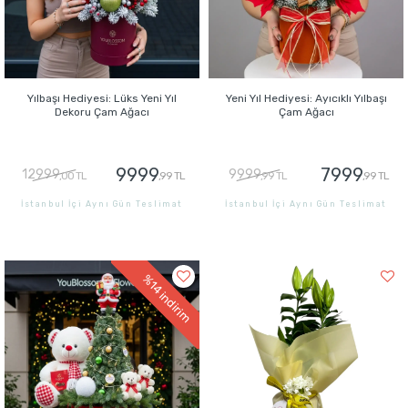
Yılbaşı Hediyesi: Lüks Yeni Yıl
Yeni Yıl Hediyesi: Ayıcıklı Yılbaşı
Dekoru Çam Ağacı
Çam Ağacı
9999
7999
12999
9999
,00 TL
,99 TL
,99 TL
,99 TL
İstanbul İçi Aynı Gün Teslimat
İstanbul İçi Aynı Gün Teslimat
GÖNDER
GÖNDER
%14
indirim