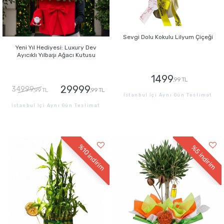
Sevgi Dolu Kokulu Lilyum Çiçeği
Yeni Yıl Hediyesi: Luxury Dev
Ayıcıklı Yılbaşı Ağacı Kutusu
1499
,99 TL
29999
34999
,99 TL
,99 TL
İstanbul İçi Aynı Gün Teslimat
İstanbul İçi Aynı Gün Teslimat
GÖNDER
GÖNDER
%10
%5
indirim
indirim