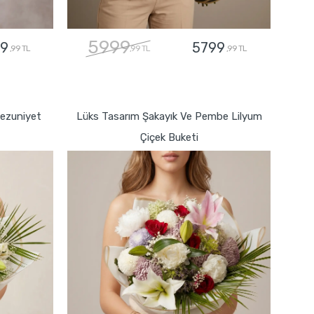
5999
9
5799
,99 TL
,99 TL
,99 TL
GÖNDER
Mezuniyet
Lüks Tasarım Şakayık Ve Pembe Lilyum
Çiçek Buketi