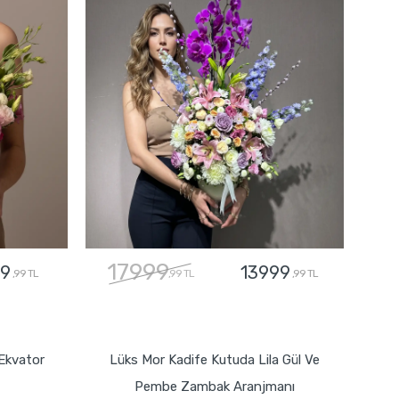
17999
9
13999
,99 TL
,99 TL
,99 TL
GÖNDER
Ekvator
Lüks Mor Kadife Kutuda Lila Gül Ve
Pembe Zambak Aranjmanı