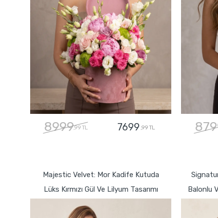
8999
879
7699
,99 TL
,99 TL
GÖNDER
Majestic Velvet: Mor Kadife Kutuda
Signatur
Lüks Kırmızı Gül Ve Lilyum Tasarımı
Balonlu V