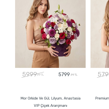
5999
579
5799
,99 TL
,99 TL
GÖNDER
Mor Orkide Ve Gül, Lilyum, Anastasia
Premium
VIP Çiçek Aranjmanı