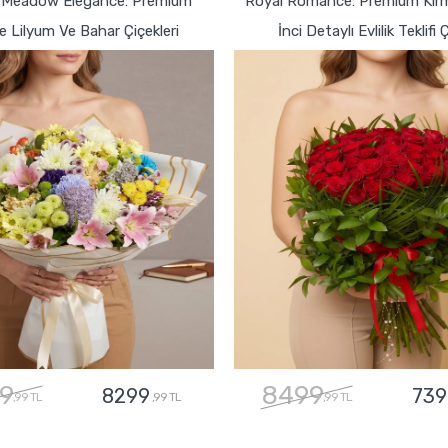
 Meadow Elegance: Premium
Royal Romance: Premium Kırmı
 Lilyum Ve Bahar Çiçekleri
İnci Detaylı Evlilik Teklifi 
9
8499
8299
739
,99 TL
,99 TL
,99 TL