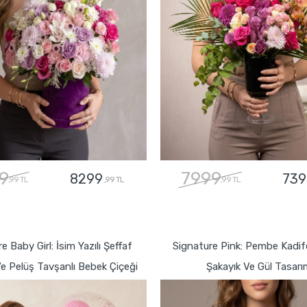
9
7999
8299
739
,99 TL
,99 TL
,99 TL
GÖNDER
GÖNDER
e Baby Girl: İsim Yazılı Şeffaf
Signature Pink: Pembe Kadi
e Pelüş Tavşanlı Bebek Çiçeği
Şakayık Ve Gül Tasarı