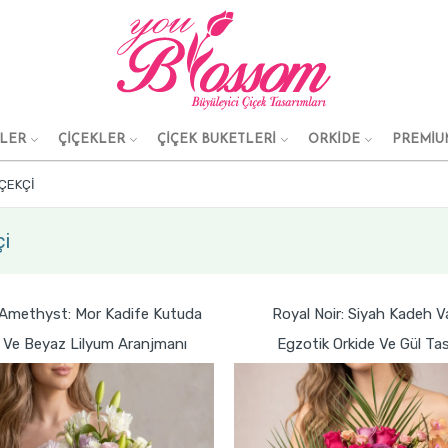
KLER
ÇİÇEKLER
ÇİÇEK BUKETLERİ
ORKİDE
PREMİU
ÇEKÇI
i
 Amethyst: Mor Kadife Kutuda
Royal Noir: Siyah Kadeh 
l Ve Beyaz Lilyum Aranjmanı
Egzotik Orkide Ve Gül Tas