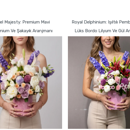
GÖNDER
GÖNDER
el Majesty: Premium Mavi
Royal Delphinium: Işıltılı Pe
inium Ve Şakayık Aranjmanı
Lüks Bordo Lilyum Ve Gül A