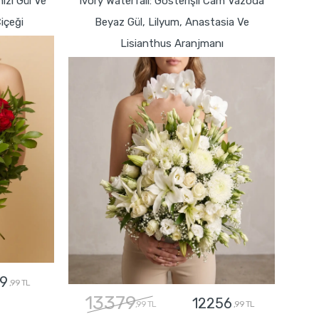
zı Gül Ve
Ivory Waterfall: Gösterişli Cam Vazoda
Çiçeği
Beyaz Gül, Lilyum, Anastasia Ve
Lisianthus Aranjmanı
9
,99 TL
13379
12256
,99 TL
,99 TL