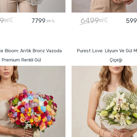
9
6499
7799
599
,99 TL
,99 TL
,99 TL
GÖNDER
GÖNDER
xe Bloom: Antik Bronz Vazoda
Purest Love: Lilyum Ve Gül 
Premium Renkli Gül
Çiçeği