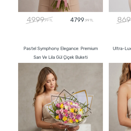
4999
869
4799
,99 TL
,99 TL
GÖNDER
Pastel Symphony Elegance: Premium
Ultra-Lu
Sarı Ve Lila Gül Çiçek Buketi