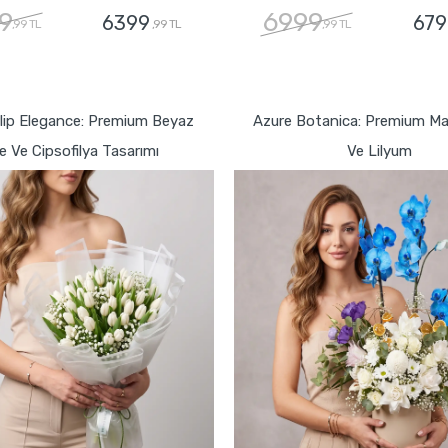
9
6999
6399
679
,99 TL
,99 TL
,99 TL
GÖNDER
GÖNDER
ulip Elegance: Premium Beyaz
Azure Botanica: Premium Mav
e Ve Cipsofilya Tasarımı
Ve Lilyum