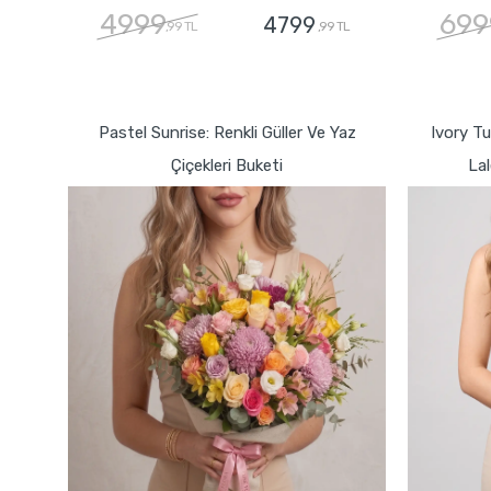
4999
699
4799
,99 TL
,99 TL
GÖNDER
Pastel Sunrise: Renkli Güller Ve Yaz
Ivory T
Çiçekleri Buketi
Lal