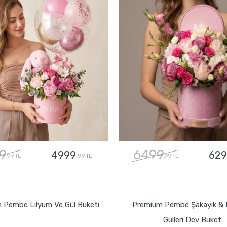
9
6499
4999
629
,99 TL
,99 TL
,99 TL
GÖNDER
GÖNDER
 Pembe Lilyum Ve Gül Buketi
Premium Pembe Şakayık & 
Gülleri Dev Buket