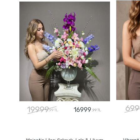
699
19999
16999
,99 TL
,99 TL
GÖNDER