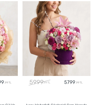
5999
99
5799
,99 TL
,99 TL
,99 TL
GÖNDER