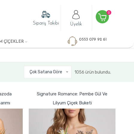
0
Sipariş Takibi
Üyelik
0553 079 92 61
M ÇİÇEKLER
Çok Satana Göre
1056 ürün bulundu.
Vazoda
Signature Romance: Pembe Gül Ve
arımı
Lilyum Çiçek Buketi