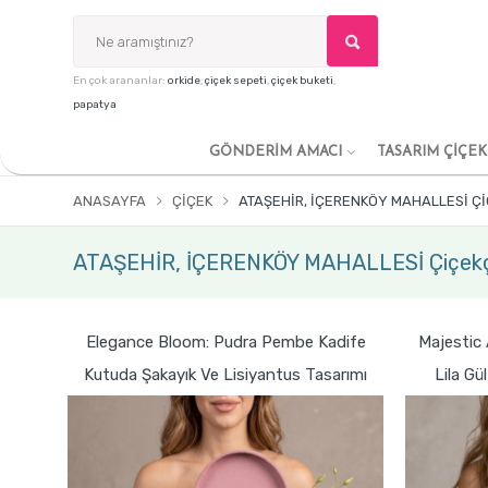
En çok arananlar:
orkide
,
çiçek sepeti
,
çiçek buketi
,
papatya
GÖNDERİM AMACI
TASARIM ÇİÇE
ANASAYFA
ÇIÇEK
ATAŞEHİR, İÇERENKÖY MAHALLESİ ÇI
ATAŞEHİR, İÇERENKÖY MAHALLESİ Çiçekç
Elegance Bloom: Pudra Pembe Kadife
Majestic
Kutuda Şakayık Ve Lisiyantus Tasarımı
Lila Gü