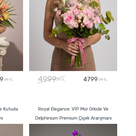
4999
9
4799
,99 TL
,99 TL
,99 TL
GÖNDER
fe Kutuda
Royal Elegance: VİP Mor Orkide Ve
mı
Delphinium Premium Çiçek Aranjmanı