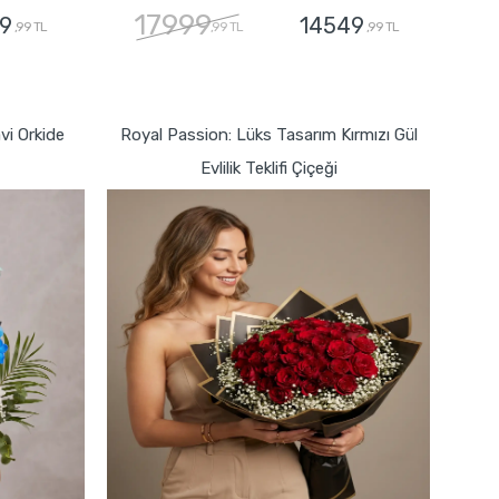
17999
9
14549
,99 TL
,99 TL
,99 TL
GÖNDER
i Orkide
Royal Passion: Lüks Tasarım Kırmızı Gül
Evlilik Teklifi Çiçeği