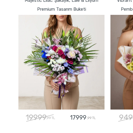
Majestic Lilac: Şakayık, Lale & Lilyum
Vibrant
Premium Tasarım Buketi
Pembe
19999
949
17999
,99 TL
,99 TL