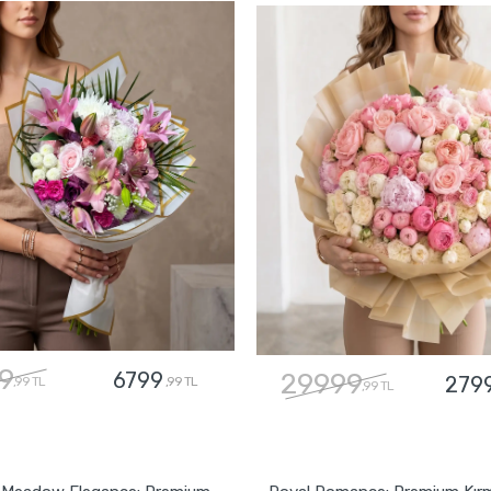
9
6799
29999
279
,99 TL
,99 TL
,99 TL
GÖNDER
GÖNDER