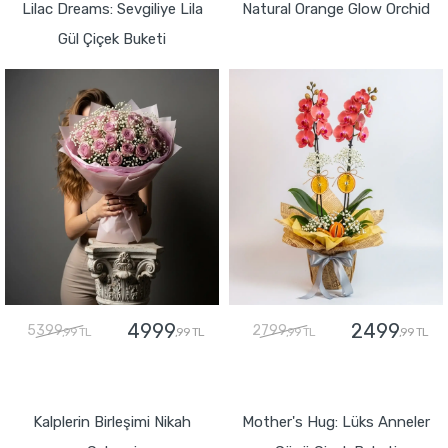
Lilac Dreams: Sevgiliye Lila
Natural Orange Glow Orchid
Gül Çiçek Buketi
4999
2499
5399
2799
,99 TL
,99 TL
,99 TL
,99 TL
GÖNDER
GÖNDER
Kalplerin Birleşimi Nikah
Mother's Hug: Lüks Anneler