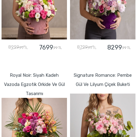
7699
8299
8999
8799
,99 TL
,99 TL
,99 TL
,99 TL
GÖNDER
GÖNDER
Royal Noir: Siyah Kadeh
Signature Romance: Pembe
Vazoda Egzotik Orkide Ve Gül
Gül Ve Lilyum Çiçek Buketi
Tasarımı