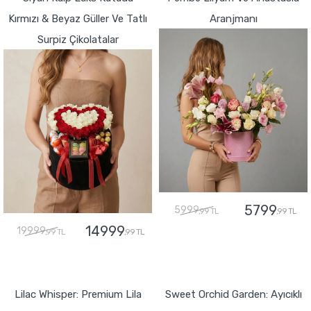
Kırmızı & Beyaz Güller Ve Tatlı
Aranjmanı
Surpiz Çikolatalar
5799
5999
,99 TL
,99 TL
14999
19999
,99 TL
,99 TL
GÖNDER
GÖNDER
Lilac Whisper: Premium Lila
Sweet Orchid Garden: Ayıcıklı