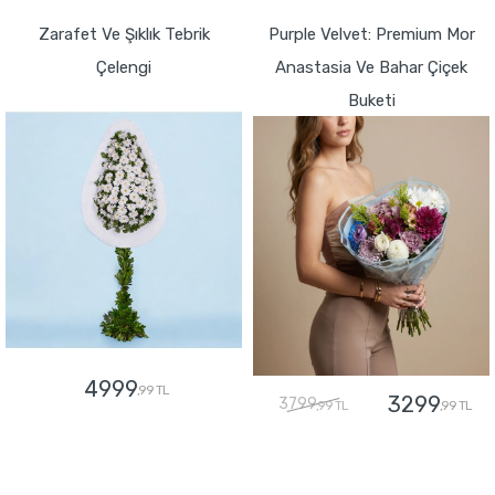
Zarafet Ve Şıklık Tebrik
Purple Velvet: Premium Mor
Çelengi
Anastasia Ve Bahar Çiçek
Buketi
4999
,99 TL
3299
3799
,99 TL
,99 TL
GÖNDER
GÖNDER