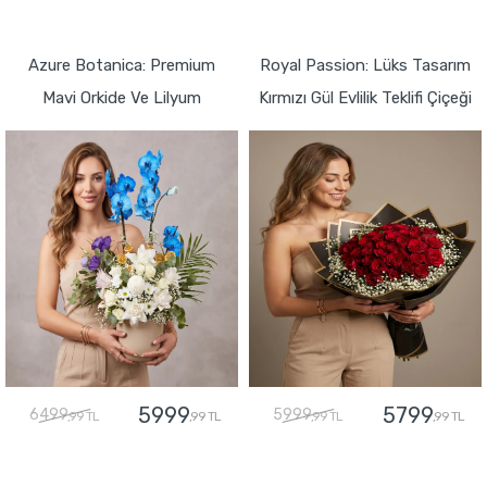
GÖNDER
GÖNDER
Azure Botanica: Premium
Royal Passion: Lüks Tasarım
Mavi Orkide Ve Lilyum
Kırmızı Gül Evlilik Teklifi Çiçeği
5999
5799
6499
5999
,99 TL
,99 TL
,99 TL
,99 TL
GÖNDER
GÖNDER