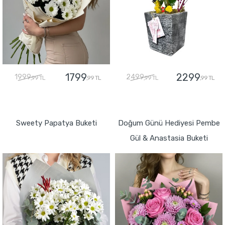
1799
2299
1999
2499
,99 TL
,99 TL
,99 TL
,99 TL
GÖNDER
GÖNDER
Sweety Papatya Buketi
Doğum Günü Hediyesi Pembe
Gül & Anastasia Buketi