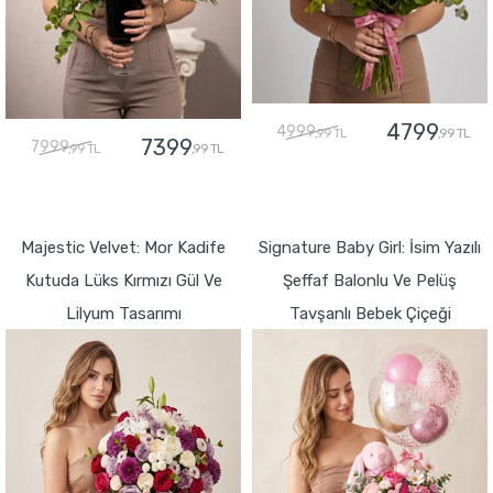
4799
4999
,99 TL
,99 TL
7399
7999
,99 TL
,99 TL
GÖNDER
GÖNDER
Majestic Velvet: Mor Kadife
Signature Baby Girl: İsim Yazılı
Kutuda Lüks Kırmızı Gül Ve
Şeffaf Balonlu Ve Pelüş
Lilyum Tasarımı
Tavşanlı Bebek Çiçeği