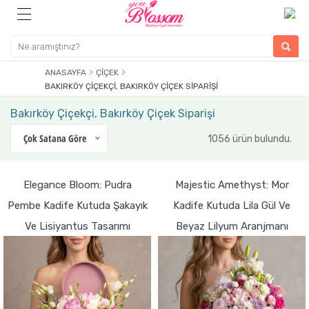
ANASAYFA
ÇIÇEK
BAKIRKÖY ÇIÇEKÇI, BAKIRKÖY ÇIÇEK SIPARIŞI
Bakırköy Çiçekçi, Bakırköy Çiçek Siparişi
Çok Satana Göre
1056 ürün bulundu.
Elegance Bloom: Pudra
Majestic Amethyst: Mor
Pembe Kadife Kutuda Şakayık
Kadife Kutuda Lila Gül Ve
Ve Lisiyantus Tasarımı
Beyaz Lilyum Aranjmanı