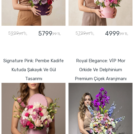
5799
4999
5999
5799
,99 TL
,99 TL
,99 TL
,99 TL
GÖNDER
GÖNDER
Signature Pink: Pembe Kadife
Royal Elegance: VİP Mor
Kutuda Şakayık Ve Gül
Orkide Ve Delphinium
Tasarımı
Premium Çiçek Aranjmanı