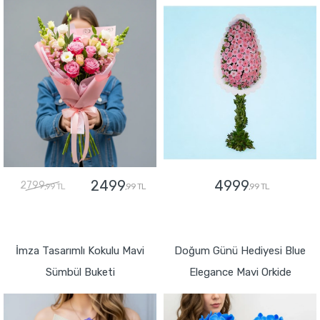
2499
4999
2799
,99 TL
,99 TL
,99 TL
GÖNDER
GÖNDER
İmza Tasarımlı Kokulu Mavi
Doğum Günü Hediyesi Blue
Sümbül Buketi
Elegance Mavi Orkide