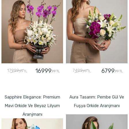
16999
6799
17999
7499
,99 TL
,99 TL
,99 TL
,99 TL
GÖNDER
GÖNDER
Sapphire Elegance: Premium
Aura Tasarım: Pembe Gül Ve
Mavi Orkide Ve Beyaz Lilyum
Fuşya Orkide Aranjmanı
Aranjmanı