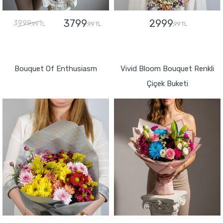
3799
2999
3999
,99 TL
,99 TL
,99 TL
GÖNDER
GÖNDER
Bouquet Of Enthusiasm
Vivid Bloom Bouquet Renkli
Çiçek Buketi