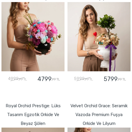
4799
5799
4999
5999
,99 TL
,99 TL
,99 TL
,99 TL
GÖNDER
GÖNDER
Royal Orchid Prestige: Lüks
Velvet Orchid Grace: Seramik
Tasarım Egzotik Orkide Ve
Vazoda Premium Fuşya
Beyaz Şölen
Orkide Ve Lilyum