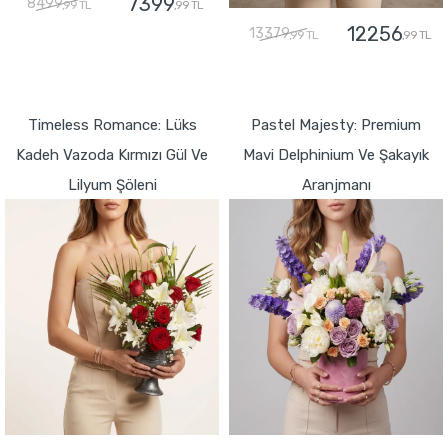
7399
8499
,99 TL
,99 TL
12256
13379
,99 TL
,99 TL
GÖNDER
GÖNDER
Timeless Romance: Lüks
Pastel Majesty: Premium
Kadeh Vazoda Kırmızı Gül Ve
Mavi Delphinium Ve Şakayık
Lilyum Şöleni
Aranjmanı