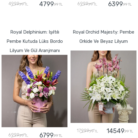
4799
6399
4999
6999
,99 TL
,99 TL
,99 TL
,99 TL
GÖNDER
GÖNDER
Royal Delphinium: Işıltılı
Royal Orchid Majesty: Pembe
Pembe Kutuda Lüks Bordo
Orkide Ve Beyaz Lilyum
Lilyum Ve Gül Aranjmanı
14549
17999
,99 TL
,99 TL
6799
6999
,99 TL
,99 TL