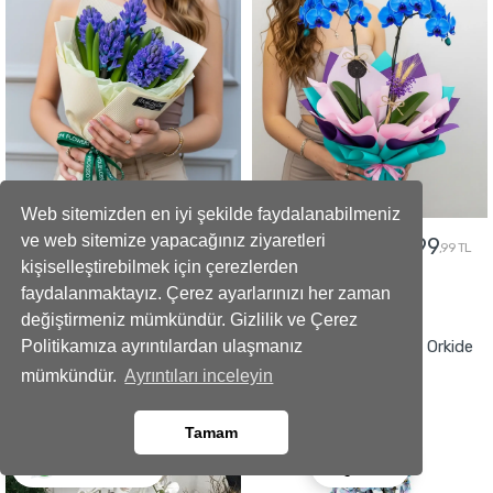
Web sitemizden en iyi şekilde faydalanabilmeniz
ve web sitemize yapacağınız ziyaretleri
2699
2499
2999
2799
,99 TL
,99 TL
,99 TL
,99 TL
kişiselleştirebilmek için çerezlerden
faydalanmaktayız. Çerez ayarlarınızı her zaman
GÖNDER
GÖNDER
değiştirmeniz mümkündür. Gizlilik ve Çerez
Yapay Beyaz Orkide Çiçeği
Premium Alacalı Mavi Orkide
Politikamıza ayrıntılardan ulaşmanız
mümkündür.
Ayrıntıları inceleyin
Aranjmanı
Tamam
Ara
Whatsapp