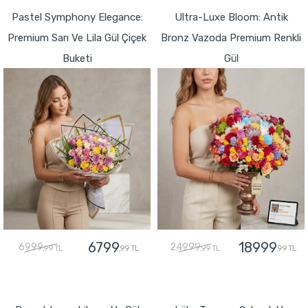
Pastel Symphony Elegance:
Ultra-Luxe Bloom: Antik
Premium Sarı Ve Lila Gül Çiçek
Bronz Vazoda Premium Renkli
Buketi
Gül
6799
18999
6999
24999
,99 TL
,99 TL
,99 TL
,99 TL
GÖNDER
GÖNDER