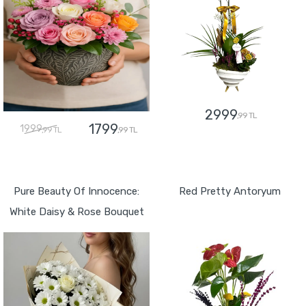
2999
,99 TL
1799
1999
,99 TL
,99 TL
GÖNDER
GÖNDER
Pure Beauty Of Innocence:
Red Pretty Antoryum
White Daisy & Rose Bouquet