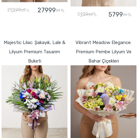
27999
29999
,99 TL
,99 TL
5799
5999
,99 TL
,99 TL
GÖNDER
GÖNDER
Majestic Lilac: Şakayık, Lale &
Vibrant Meadow Elegance:
Lilyum Premium Tasarım
Premium Pembe Lilyum Ve
Buketi
Bahar Çiçekleri