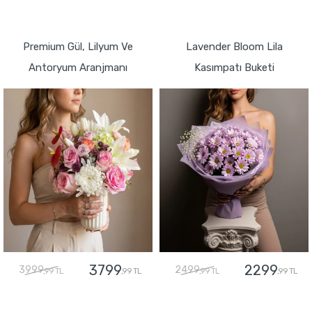
GÖNDER
GÖNDER
Premium Gül, Lilyum Ve
Lavender Bloom Lila
Antoryum Aranjmanı
Kasımpatı Buketi
3799
2299
3999
2499
,99 TL
,99 TL
,99 TL
,99 TL
GÖNDER
GÖNDER