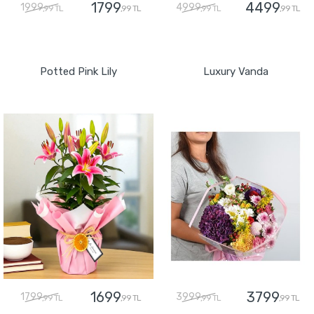
1799
4499
1999
4999
,99 TL
,99 TL
,99 TL
,99 TL
GÖNDER
GÖNDER
Potted Pink Lily
Luxury Vanda
1699
3799
1799
3999
,99 TL
,99 TL
,99 TL
,99 TL