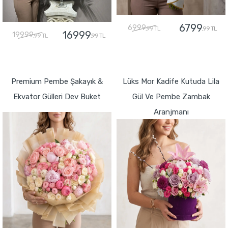
6799
6999
,99 TL
,99 TL
16999
19999
,99 TL
,99 TL
GÖNDER
GÖNDER
Premium Pembe Şakayık &
Lüks Mor Kadife Kutuda Lila
Ekvator Gülleri Dev Buket
Gül Ve Pembe Zambak
Aranjmanı