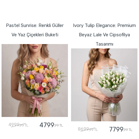
GÖNDER
GÖNDER
Pastel Sunrise: Renkli Güller
Ivory Tulip Elegance: Premium
Ve Yaz Çiçekleri Buketi
Beyaz Lale Ve Cipsofilya
Tasarımı
4799
4999
,99 TL
,99 TL
7799
8699
,99 TL
,99 TL