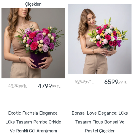
Çiçekleri
6599
6999
,99 TL
,99 TL
4799
4999
,99 TL
,99 TL
GÖNDER
GÖNDER
Exotic Fuchsia Elegance:
Bonsai Love Elegance: Lüks
Lüks Tasarım Pembe Orkide
Tasarım Ficus Bonsai Ve
Ve Renkli Gül Aranjmanı
Pastel Çiçekler