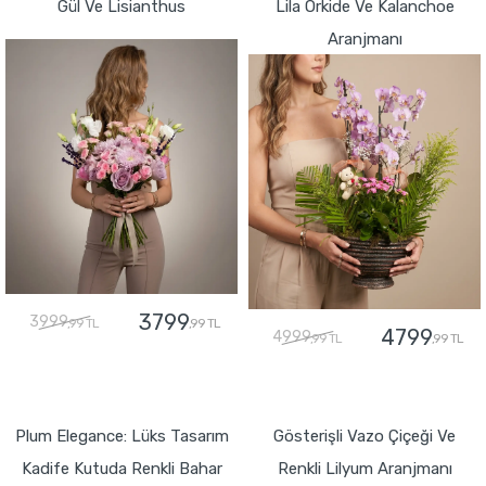
Gül Ve Lisianthus
Lila Orkide Ve Kalanchoe
Aranjmanı
3799
3999
,99 TL
,99 TL
4799
4999
,99 TL
,99 TL
GÖNDER
GÖNDER
Plum Elegance: Lüks Tasarım
Gösterişli Vazo Çiçeği Ve
Kadife Kutuda Renkli Bahar
Renkli Lilyum Aranjmanı