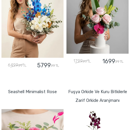
1699
1799
,99 TL
,99 TL
5799
6499
,99 TL
,99 TL
GÖNDER
GÖNDER
Seashell Minimalist Rose
Fuşya Orkide Ve Kuru Bitkilerle
Zarif Orkide Aranjmanı