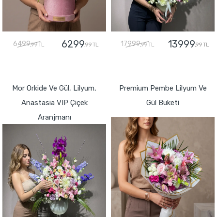
6299
13999
6499
17999
,99 TL
,99 TL
,99 TL
,99 TL
GÖNDER
GÖNDER
Mor Orkide Ve Gül, Lilyum,
Premium Pembe Lilyum Ve
Anastasia VIP Çiçek
Gül Buketi
Aranjmanı