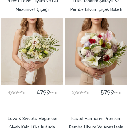
Purest Love: Lilyum Ve Gül
Lüks Tasarım Şakayık Ve
Mezuniyet Çiçeği
Pembe Lilyum Çiçek Buketi
4799
5799
4999
5999
,99 TL
,99 TL
,99 TL
,99 TL
GÖNDER
GÖNDER
Love & Sweets Elegance:
Pastel Harmony: Premium
Siyah Kalp Lüks Kutuda
Pembe Lilyum Ve Anastasia