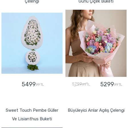
Çelengi
Günü Çiçek Buketi
5499
5299
5799
,99 TL
,99 TL
,99 TL
GÖNDER
GÖNDER
Sweet Touch Pembe Güller
Büyüleyici Anlar Açılış Çelengi
Ve Lisianthus Buketi