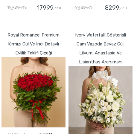
17999
8299
19999
9499
,99 TL
,99 TL
,99 TL
,99 TL
GÖNDER
GÖNDER
Royal Romance: Premium
Ivory Waterfall: Gösterişli
Kırmızı Gül Ve İnci Detaylı
Cam Vazoda Beyaz Gül,
Evlilik Teklifi Çiçeği
Lilyum, Anastasia Ve
Lisianthus Aranjmanı