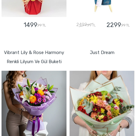
1499
2299
2499
,99 TL
,99 TL
,99 TL
GÖNDER
GÖNDER
Vibrant Lily & Rose Harmony
Just Dream
Renkli Lilyum Ve Gül Buketi