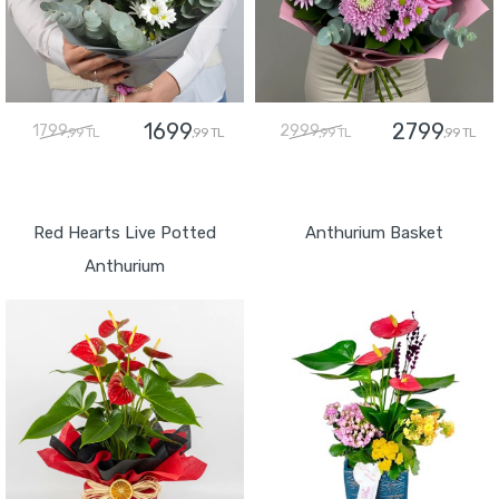
1699
2799
1799
2999
,99 TL
,99 TL
,99 TL
,99 TL
GÖNDER
GÖNDER
Red Hearts Live Potted
Anthurium Basket
Anthurium