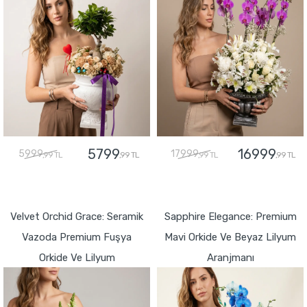
5799
16999
5999
17999
,99 TL
,99 TL
,99 TL
,99 TL
GÖNDER
GÖNDER
Velvet Orchid Grace: Seramik
Sapphire Elegance: Premium
Vazoda Premium Fuşya
Mavi Orkide Ve Beyaz Lilyum
Orkide Ve Lilyum
Aranjmanı