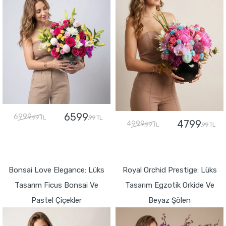
6599
6999
,99 TL
,99 TL
4799
4999
,99 TL
,99 TL
GÖNDER
GÖNDER
Bonsai Love Elegance: Lüks
Royal Orchid Prestige: Lüks
Tasarım Ficus Bonsai Ve
Tasarım Egzotik Orkide Ve
Pastel Çiçekler
Beyaz Şölen