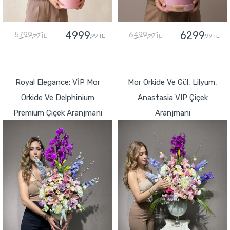
4999
6299
5799
6499
,99 TL
,99 TL
,99 TL
,99 TL
GÖNDER
GÖNDER
Royal Elegance: VİP Mor
Mor Orkide Ve Gül, Lilyum,
Orkide Ve Delphinium
Anastasia VIP Çiçek
Premium Çiçek Aranjmanı
Aranjmanı