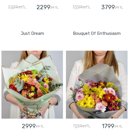
2299
3799
2499
3999
,99 TL
,99 TL
,99 TL
,99 TL
GÖNDER
GÖNDER
Just Dream
Bouquet Of Enthusiasm
2999
1799
1999
,99 TL
,99 TL
,99 TL