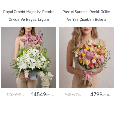
GÖNDER
GÖNDER
Royal Orchid Majesty: Pembe
Pastel Sunrise: Renkli Güller
Orkide Ve Beyaz Lilyum
Ve Yaz Çiçekleri Buketi
14549
4799
17999
4999
,99 TL
,99 TL
,99 TL
,99 TL
GÖNDER
GÖNDER