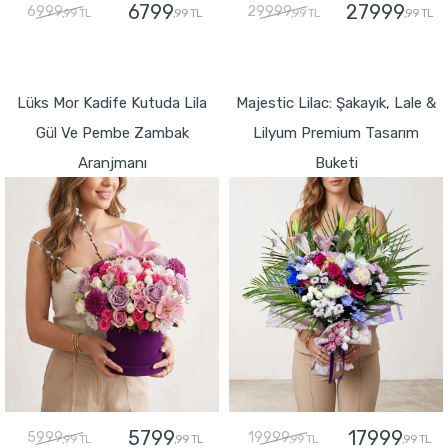
6799
27999
6999
29999
,99 TL
,99 TL
,99 TL
,99 TL
GÖNDER
GÖNDER
Lüks Mor Kadife Kutuda Lila
Majestic Lilac: Şakayık, Lale &
Gül Ve Pembe Zambak
Lilyum Premium Tasarım
Aranjmanı
Buketi
5799
17999
5999
19999
,99 TL
,99 TL
,99 TL
,99 TL