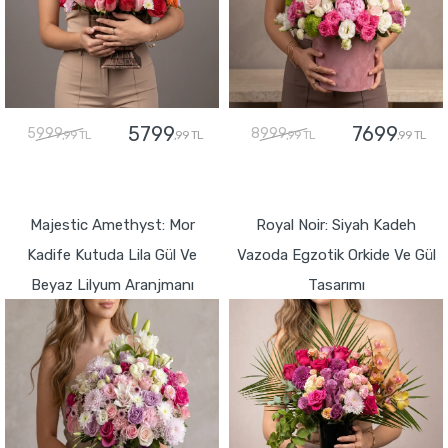
5799
7699
5999
8999
,99 TL
,99 TL
,99 TL
,99 TL
GÖNDER
GÖNDER
Majestic Amethyst: Mor
Royal Noir: Siyah Kadeh
Kadife Kutuda Lila Gül Ve
Vazoda Egzotik Orkide Ve Gül
Beyaz Lilyum Aranjmanı
Tasarımı