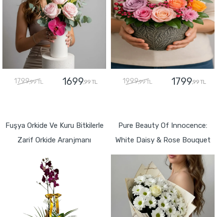
1699
1799
1799
1999
,99 TL
,99 TL
,99 TL
,99 TL
GÖNDER
GÖNDER
Fuşya Orkide Ve Kuru Bitkilerle
Pure Beauty Of Innocence:
Zarif Orkide Aranjmanı
White Daisy & Rose Bouquet