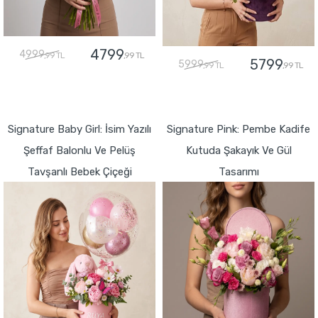
4799
4999
,99 TL
,99 TL
5799
5999
,99 TL
,99 TL
GÖNDER
GÖNDER
Signature Baby Girl: İsim Yazılı
Signature Pink: Pembe Kadife
Şeffaf Balonlu Ve Pelüş
Kutuda Şakayık Ve Gül
Tavşanlı Bebek Çiçeği
Tasarımı