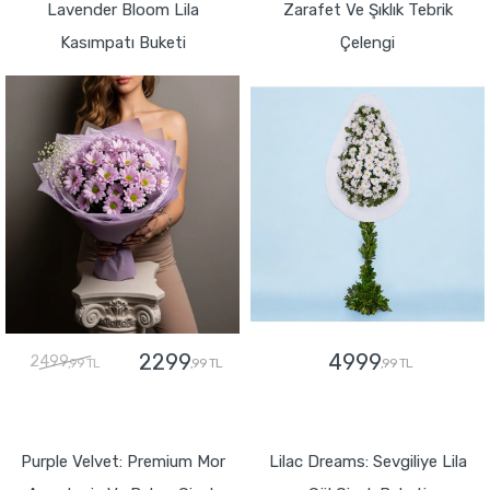
Lavender Bloom Lila
Zarafet Ve Şıklık Tebrik
Kasımpatı Buketi
Çelengi
2299
4999
2499
,99 TL
,99 TL
,99 TL
GÖNDER
GÖNDER
Purple Velvet: Premium Mor
Lilac Dreams: Sevgiliye Lila