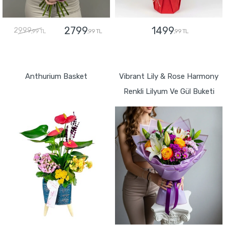
2799
1499
2999
,99 TL
,99 TL
,99 TL
GÖNDER
GÖNDER
Anthurium Basket
Vibrant Lily & Rose Harmony
Renkli Lilyum Ve Gül Buketi