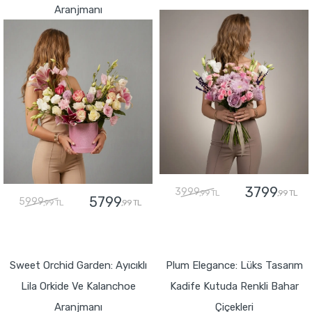
Aranjmanı
3799
3999
,99 TL
,99 TL
5799
5999
,99 TL
,99 TL
GÖNDER
GÖNDER
Sweet Orchid Garden: Ayıcıklı
Plum Elegance: Lüks Tasarım
Lila Orkide Ve Kalanchoe
Kadife Kutuda Renkli Bahar
Aranjmanı
Çiçekleri