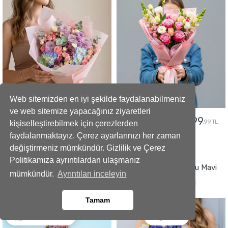
Web sitemizden en iyi şekilde faydalanabilmeniz
ve web sitemize yapacağınız ziyaretleri
5299
2499
5799
2799
,99 TL
,99 TL
,99 TL
,99 TL
kişiselleştirebilmek için çerezlerden
faydalanmaktayız. Çerez ayarlarınızı her zaman
değiştirmeniz mümkündür. Gizlilik ve Çerez
GÖNDER
GÖNDER
Politikamıza ayrıntılardan ulaşmanız
Büyüleyici Anlar Açılış Çelengi
İmza Tasarımlı Kokulu Mavi
mümkündür.
Ayrıntıları inceleyin
Sümbül Buketi
Tamam
Ara
Whatsapp