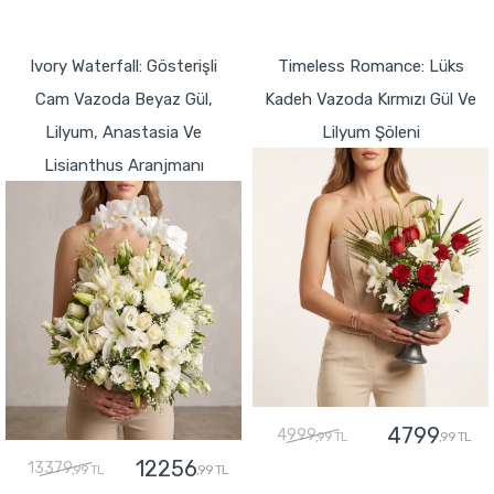
GÖNDER
GÖNDER
Ivory Waterfall: Gösterişli
Timeless Romance: Lüks
Cam Vazoda Beyaz Gül,
Kadeh Vazoda Kırmızı Gül Ve
Lilyum, Anastasia Ve
Lilyum Şöleni
Lisianthus Aranjmanı
4799
4999
,99 TL
,99 TL
12256
13379
,99 TL
,99 TL