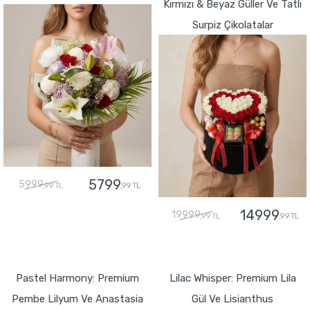
Kırmızı & Beyaz Güller Ve Tatlı
Surpiz Çikolatalar
5799
5999
,99 TL
,99 TL
14999
19999
,99 TL
,99 TL
GÖNDER
GÖNDER
Pastel Harmony: Premium
Lilac Whisper: Premium Lila
Pembe Lilyum Ve Anastasia
Gül Ve Lisianthus