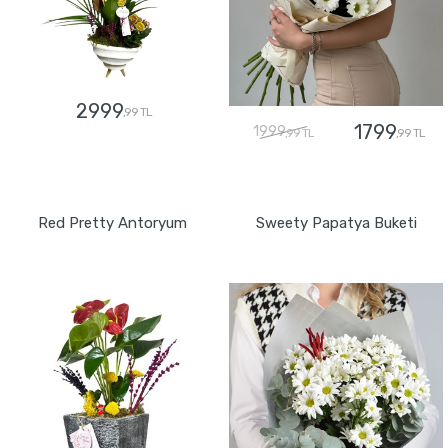
2999
,99 TL
1799
1999
,99 TL
,99 TL
GÖNDER
GÖNDER
Red Pretty Antoryum
Sweety Papatya Buketi