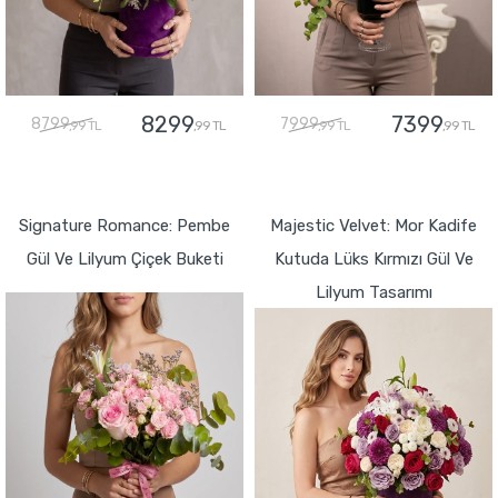
8299
7399
8799
7999
,99 TL
,99 TL
,99 TL
,99 TL
GÖNDER
GÖNDER
Signature Romance: Pembe
Majestic Velvet: Mor Kadife
Gül Ve Lilyum Çiçek Buketi
Kutuda Lüks Kırmızı Gül Ve
Lilyum Tasarımı