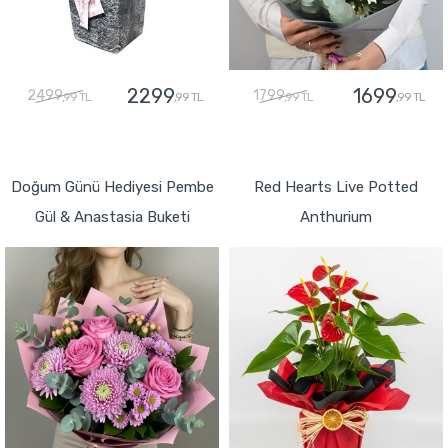
2299
1699
2499
1799
,99 TL
,99 TL
,99 TL
,99 TL
GÖNDER
GÖNDER
Doğum Günü Hediyesi Pembe
Red Hearts Live Potted
Gül & Anastasia Buketi
Anthurium