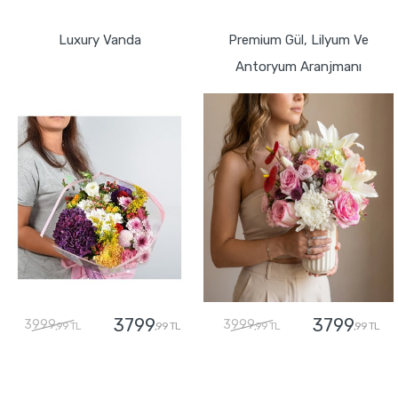
GÖNDER
GÖNDER
Luxury Vanda
Premium Gül, Lilyum Ve
Antoryum Aranjmanı
3799
3799
3999
3999
,99 TL
,99 TL
,99 TL
,99 TL
GÖNDER
GÖNDER