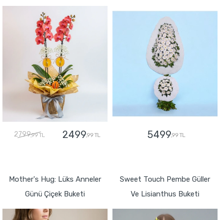
2499
5499
2799
,99 TL
,99 TL
,99 TL
GÖNDER
GÖNDER
Mother's Hug: Lüks Anneler
Sweet Touch Pembe Güller
Günü Çiçek Buketi
Ve Lisianthus Buketi