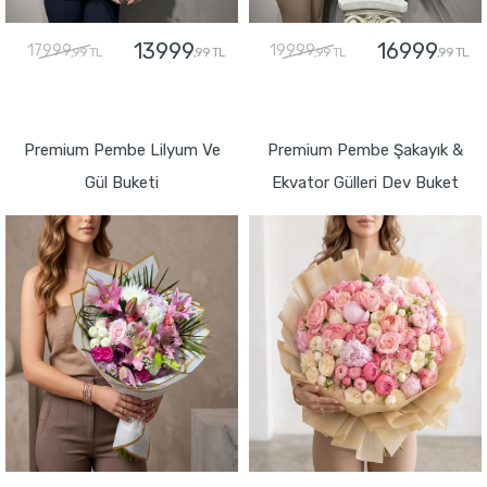
13999
16999
17999
19999
,99 TL
,99 TL
,99 TL
,99 TL
GÖNDER
GÖNDER
Premium Pembe Lilyum Ve
Premium Pembe Şakayık &
Gül Buketi
Ekvator Gülleri Dev Buket