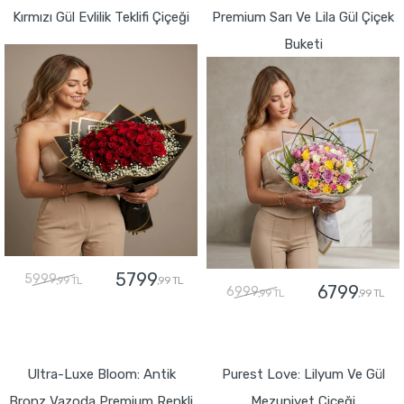
Kırmızı Gül Evlilik Teklifi Çiçeği
Premium Sarı Ve Lila Gül Çiçek
Buketi
5799
5999
,99 TL
,99 TL
6799
6999
,99 TL
,99 TL
GÖNDER
GÖNDER
Ultra-Luxe Bloom: Antik
Purest Love: Lilyum Ve Gül
Bronz Vazoda Premium Renkli
Mezuniyet Çiçeği