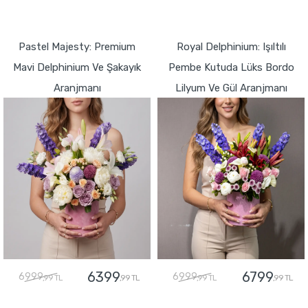
GÖNDER
GÖNDER
Pastel Majesty: Premium
Royal Delphinium: Işıltılı
Mavi Delphinium Ve Şakayık
Pembe Kutuda Lüks Bordo
Aranjmanı
Lilyum Ve Gül Aranjmanı
6399
6799
6999
6999
,99 TL
,99 TL
,99 TL
,99 TL