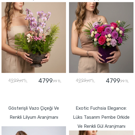
4799
4799
4999
4999
,99 TL
,99 TL
,99 TL
,99 TL
GÖNDER
GÖNDER
Gösterişli Vazo Çiçeği Ve
Exotic Fuchsia Elegance:
Renkli Lilyum Aranjmanı
Lüks Tasarım Pembe Orkide
Ve Renkli Gül Aranjmanı