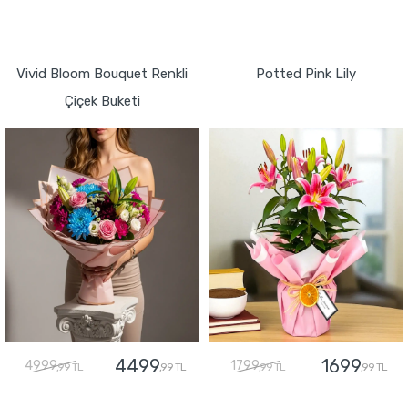
GÖNDER
GÖNDER
Vivid Bloom Bouquet Renkli
Potted Pink Lily
Çiçek Buketi
4499
1699
4999
1799
,99 TL
,99 TL
,99 TL
,99 TL