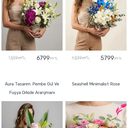
6799
5799
7499
6499
,99 TL
,99 TL
,99 TL
,99 TL
GÖNDER
GÖNDER
Aura Tasarım: Pembe Gül Ve
Seashell Minimalist Rose
Fuşya Orkide Aranjmanı