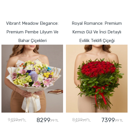
GÖNDER
GÖNDER
Vibrant Meadow Elegance:
Royal Romance: Premium
Premium Pembe Lilyum Ve
Kırmızı Gül Ve İnci Detaylı
Bahar Çiçekleri
Evlilik Teklifi Çiçeği
8299
7399
9499
8499
,99 TL
,99 TL
,99 TL
,99 TL