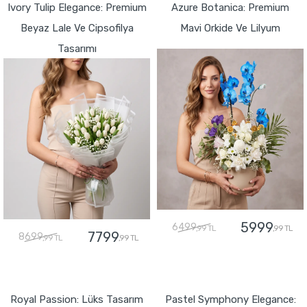
Ivory Tulip Elegance: Premium
Azure Botanica: Premium
Beyaz Lale Ve Cipsofilya
Mavi Orkide Ve Lilyum
Tasarımı
5999
6499
,99 TL
,99 TL
7799
8699
,99 TL
,99 TL
GÖNDER
GÖNDER
Royal Passion: Lüks Tasarım
Pastel Symphony Elegance: