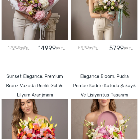
14999
5799
17999
5999
,99 TL
,99 TL
,99 TL
,99 TL
GÖNDER
GÖNDER
Sunset Elegance: Premium
Elegance Bloom: Pudra
Bronz Vazoda Renkli Gül Ve
Pembe Kadife Kutuda Şakayık
Lilyum Aranjmanı
Ve Lisiyantus Tasarımı