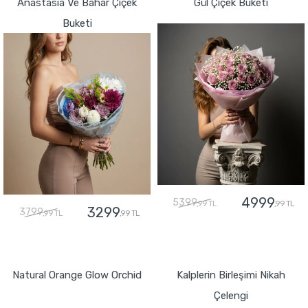
Anastasia Ve Bahar Çiçek
Gül Çiçek Buketi
Buketi
4999
5399
,99 TL
,99 TL
3299
3799
,99 TL
,99 TL
GÖNDER
GÖNDER
Natural Orange Glow Orchid
Kalplerin Birleşimi Nikah
Çelengi