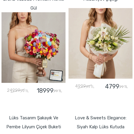
Gül
4799
4999
,99 TL
,99 TL
18999
24999
,99 TL
,99 TL
GÖNDER
GÖNDER
Lüks Tasarım Şakayık Ve
Love & Sweets Elegance:
Pembe Lilyum Çiçek Buketi
Siyah Kalp Lüks Kutuda