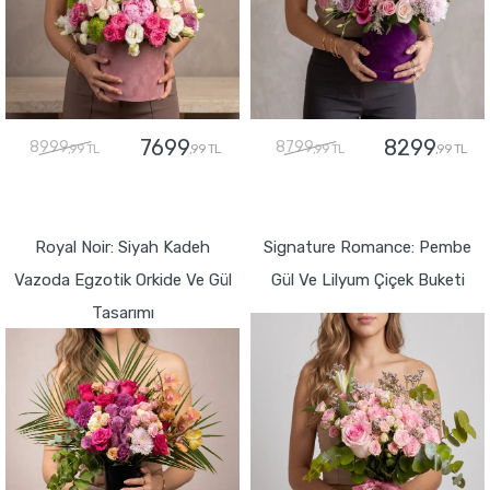
7699
8299
8999
8799
,99 TL
,99 TL
,99 TL
,99 TL
GÖNDER
GÖNDER
Royal Noir: Siyah Kadeh
Signature Romance: Pembe
Vazoda Egzotik Orkide Ve Gül
Gül Ve Lilyum Çiçek Buketi
Tasarımı