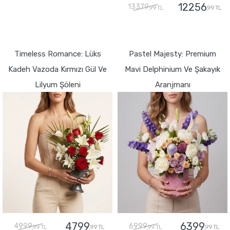
12256
13379
,99 TL
,99 TL
GÖNDER
GÖNDER
Timeless Romance: Lüks
Pastel Majesty: Premium
Kadeh Vazoda Kırmızı Gül Ve
Mavi Delphinium Ve Şakayık
Lilyum Şöleni
Aranjmanı
4799
6399
4999
6999
,99 TL
,99 TL
,99 TL
,99 TL