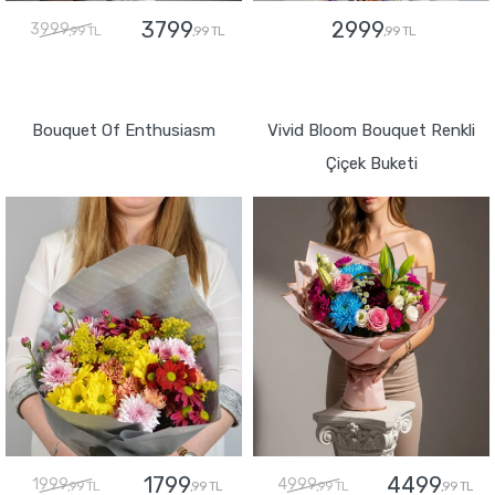
3799
2999
3999
,99 TL
,99 TL
,99 TL
GÖNDER
GÖNDER
Bouquet Of Enthusiasm
Vivid Bloom Bouquet Renkli
Çiçek Buketi
1799
4499
1999
4999
,99 TL
,99 TL
,99 TL
,99 TL