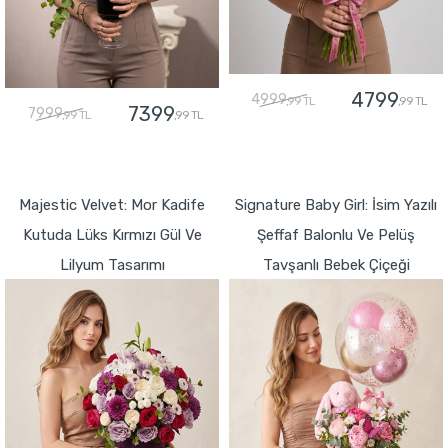
4799
4999
,99 TL
,99 TL
7399
7999
,99 TL
,99 TL
GÖNDER
GÖNDER
Majestic Velvet: Mor Kadife
Signature Baby Girl: İsim Yazılı
Kutuda Lüks Kırmızı Gül Ve
Şeffaf Balonlu Ve Pelüş
Lilyum Tasarımı
Tavşanlı Bebek Çiçeği