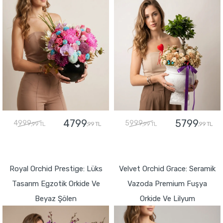
4799
5799
4999
5999
,99 TL
,99 TL
,99 TL
,99 TL
GÖNDER
GÖNDER
Royal Orchid Prestige: Lüks
Velvet Orchid Grace: Seramik
Tasarım Egzotik Orkide Ve
Vazoda Premium Fuşya
Beyaz Şölen
Orkide Ve Lilyum