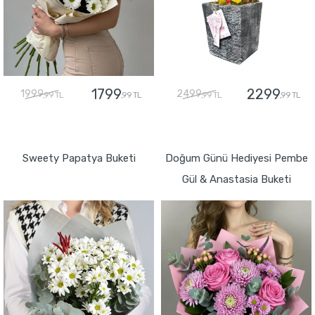
1799
2299
1999
2499
,99 TL
,99 TL
,99 TL
,99 TL
GÖNDER
GÖNDER
Sweety Papatya Buketi
Doğum Günü Hediyesi Pembe
Gül & Anastasia Buketi