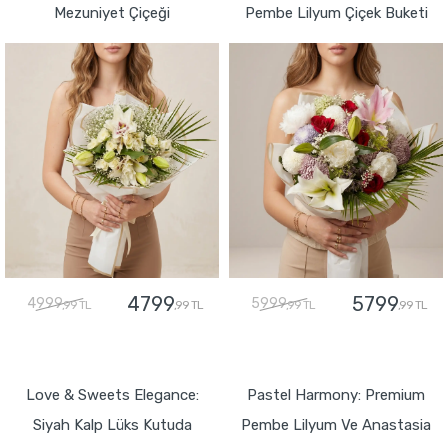
Mezuniyet Çiçeği
Pembe Lilyum Çiçek Buketi
4799
5799
4999
5999
,99 TL
,99 TL
,99 TL
,99 TL
GÖNDER
GÖNDER
Love & Sweets Elegance:
Pastel Harmony: Premium
Siyah Kalp Lüks Kutuda
Pembe Lilyum Ve Anastasia