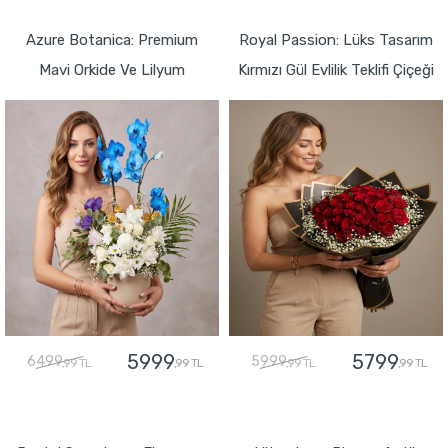
GÖNDER
Azure Botanica: Premium
Royal Passion: Lüks Tasarım
Mavi Orkide Ve Lilyum
Kırmızı Gül Evlilik Teklifi Çiçeği
5999
5799
6499
5999
,99 TL
,99 TL
,99 TL
,99 TL
GÖNDER
GÖNDER