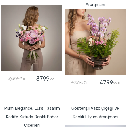
Aranjmanı
3799
3999
,99 TL
,99 TL
4799
4999
,99 TL
,99 TL
GÖNDER
GÖNDER
Plum Elegance: Lüks Tasarım
Gösterişli Vazo Çiçeği Ve
Kadife Kutuda Renkli Bahar
Renkli Lilyum Aranjmanı
Çiçekleri