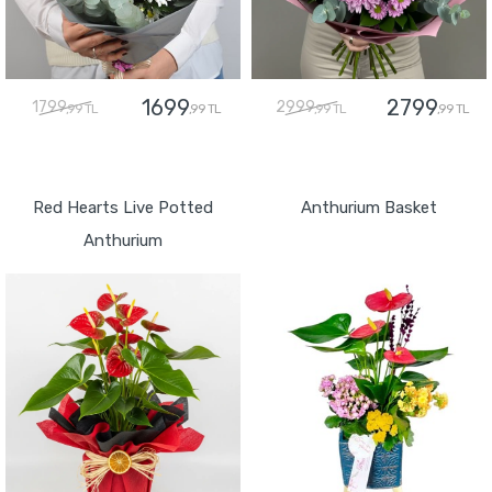
1699
2799
1799
2999
,99 TL
,99 TL
,99 TL
,99 TL
GÖNDER
GÖNDER
Red Hearts Live Potted
Anthurium Basket
Anthurium