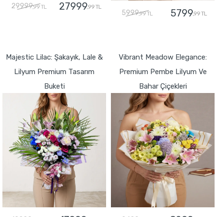
27999
29999
,99 TL
,99 TL
5799
5999
,99 TL
,99 TL
GÖNDER
GÖNDER
Majestic Lilac: Şakayık, Lale &
Vibrant Meadow Elegance:
Lilyum Premium Tasarım
Premium Pembe Lilyum Ve
Buketi
Bahar Çiçekleri