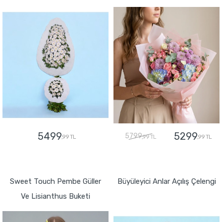
5499
5299
5799
,99 TL
,99 TL
,99 TL
GÖNDER
GÖNDER
Sweet Touch Pembe Güller
Büyüleyici Anlar Açılış Çelengi
Ve Lisianthus Buketi