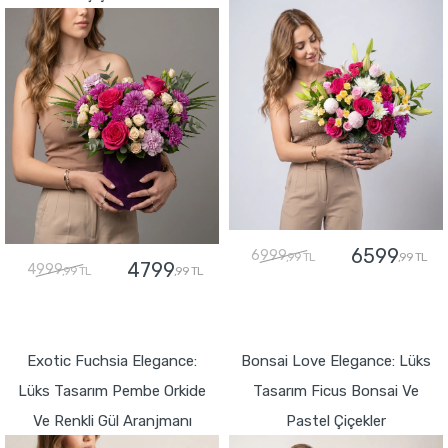
6599
6999
,99 TL
,99 TL
4799
4999
,99 TL
,99 TL
GÖNDER
GÖNDER
Exotic Fuchsia Elegance:
Bonsai Love Elegance: Lüks
Lüks Tasarım Pembe Orkide
Tasarım Ficus Bonsai Ve
Ve Renkli Gül Aranjmanı
Pastel Çiçekler