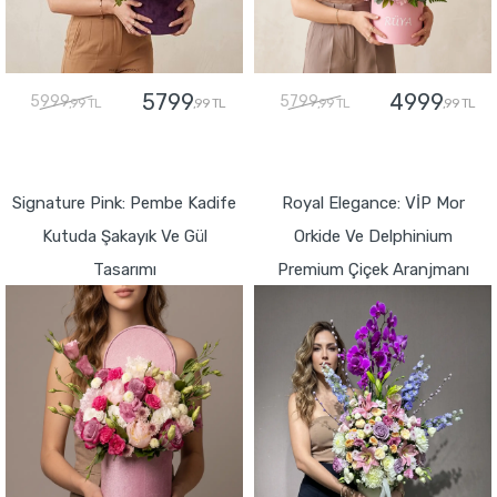
5799
4999
5999
5799
,99 TL
,99 TL
,99 TL
,99 TL
GÖNDER
GÖNDER
Signature Pink: Pembe Kadife
Royal Elegance: VİP Mor
Kutuda Şakayık Ve Gül
Orkide Ve Delphinium
Tasarımı
Premium Çiçek Aranjmanı