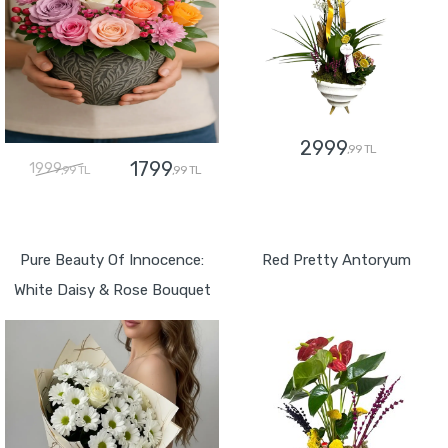
2999
,99 TL
1799
1999
,99 TL
,99 TL
GÖNDER
GÖNDER
Pure Beauty Of Innocence:
Red Pretty Antoryum
White Daisy & Rose Bouquet