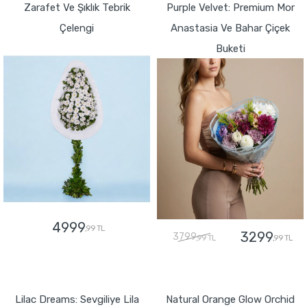
Zarafet Ve Şıklık Tebrik
Purple Velvet: Premium Mor
Çelengi
Anastasia Ve Bahar Çiçek
Buketi
4999
,99 TL
3299
3799
,99 TL
,99 TL
GÖNDER
GÖNDER
Lilac Dreams: Sevgiliye Lila
Natural Orange Glow Orchid