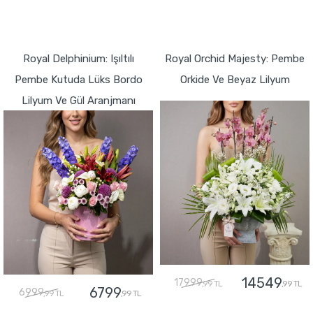
GÖNDER
GÖNDER
Royal Delphinium: Işıltılı
Royal Orchid Majesty: Pembe
Pembe Kutuda Lüks Bordo
Orkide Ve Beyaz Lilyum
Lilyum Ve Gül Aranjmanı
14549
17999
,99 TL
,99 TL
6799
6999
,99 TL
,99 TL