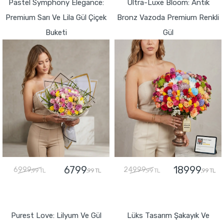
Pastel Symphony Elegance:
Ultra-Luxe Bloom: Antik
Premium Sarı Ve Lila Gül Çiçek
Bronz Vazoda Premium Renkli
Buketi
Gül
6799
18999
6999
24999
,99 TL
,99 TL
,99 TL
,99 TL
GÖNDER
GÖNDER
Purest Love: Lilyum Ve Gül
Lüks Tasarım Şakayık Ve