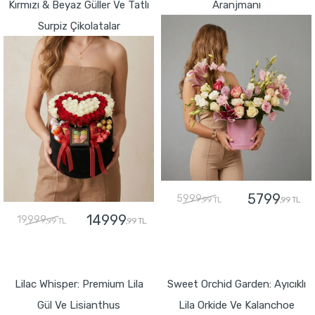
Kırmızı & Beyaz Güller Ve Tatlı
Aranjmanı
Surpiz Çikolatalar
5799
5999
,99 TL
,99 TL
14999
19999
,99 TL
,99 TL
GÖNDER
GÖNDER
Lilac Whisper: Premium Lila
Sweet Orchid Garden: Ayıcıklı
Gül Ve Lisianthus
Lila Orkide Ve Kalanchoe