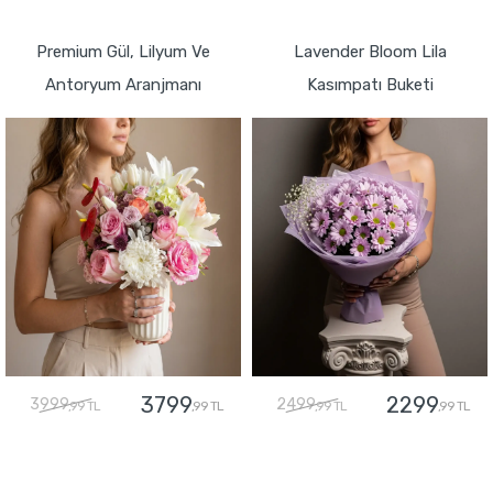
GÖNDER
GÖNDER
Premium Gül, Lilyum Ve
Lavender Bloom Lila
Antoryum Aranjmanı
Kasımpatı Buketi
3799
2299
3999
2499
,99 TL
,99 TL
,99 TL
,99 TL
GÖNDER
GÖNDER