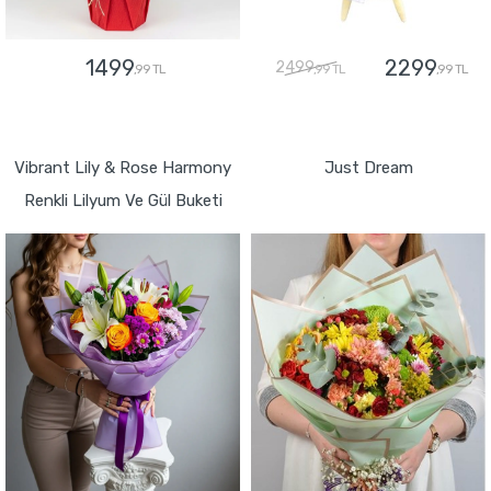
1499
2299
2499
,99 TL
,99 TL
,99 TL
GÖNDER
GÖNDER
Vibrant Lily & Rose Harmony
Just Dream
Renkli Lilyum Ve Gül Buketi