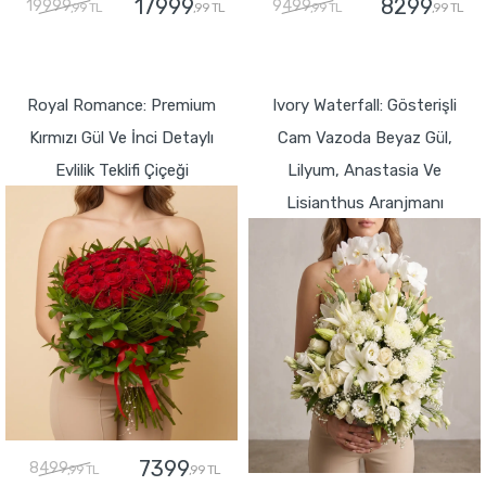
17999
8299
19999
9499
,99 TL
,99 TL
,99 TL
,99 TL
GÖNDER
GÖNDER
Royal Romance: Premium
Ivory Waterfall: Gösterişli
Kırmızı Gül Ve İnci Detaylı
Cam Vazoda Beyaz Gül,
Evlilik Teklifi Çiçeği
Lilyum, Anastasia Ve
Lisianthus Aranjmanı
7399
8499
,99 TL
,99 TL