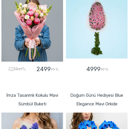
2499
4999
2799
,99 TL
,99 TL
,99 TL
GÖNDER
GÖNDER
İmza Tasarımlı Kokulu Mavi
Doğum Günü Hediyesi Blue
Sümbül Buketi
Elegance Mavi Orkide