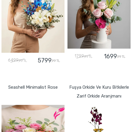
1699
1799
,99 TL
,99 TL
5799
6499
,99 TL
,99 TL
GÖNDER
GÖNDER
Seashell Minimalist Rose
Fuşya Orkide Ve Kuru Bitkilerle
Zarif Orkide Aranjmanı