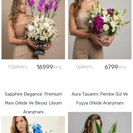
16999
6799
17999
7499
,99 TL
,99 TL
,99 TL
,99 TL
GÖNDER
GÖNDER
Sapphire Elegance: Premium
Aura Tasarım: Pembe Gül Ve
Mavi Orkide Ve Beyaz Lilyum
Fuşya Orkide Aranjmanı
Aranjmanı