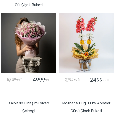
Gül Çiçek Buketi
4999
2499
5399
2799
,99 TL
,99 TL
,99 TL
,99 TL
GÖNDER
GÖNDER
Kalplerin Birleşimi Nikah
Mother's Hug: Lüks Anneler
Çelengi
Günü Çiçek Buketi