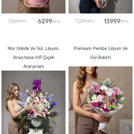
6299
13999
6499
17999
,99 TL
,99 TL
,99 TL
,99 TL
GÖNDER
GÖNDER
Mor Orkide Ve Gül, Lilyum,
Premium Pembe Lilyum Ve
Anastasia VIP Çiçek
Gül Buketi
Aranjmanı