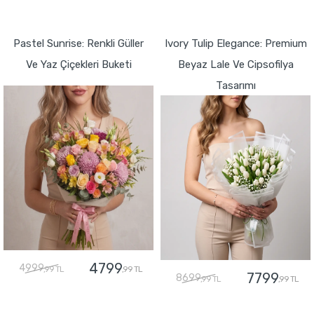
GÖNDER
GÖNDER
Pastel Sunrise: Renkli Güller
Ivory Tulip Elegance: Premium
Ve Yaz Çiçekleri Buketi
Beyaz Lale Ve Cipsofilya
Tasarımı
4799
4999
,99 TL
,99 TL
7799
8699
,99 TL
,99 TL
GÖNDER