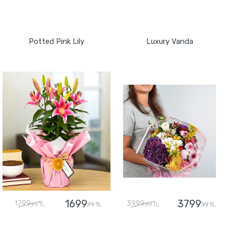
GÖNDER
GÖNDER
Potted Pink Lily
Luxury Vanda
1699
3799
1799
3999
,99 TL
,99 TL
,99 TL
,99 TL