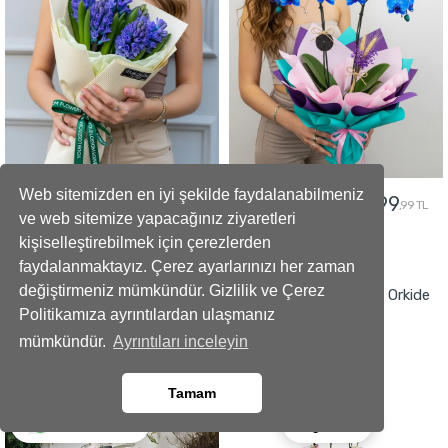
Web sitemizden en iyi şekilde faydalanabilmeniz
2699
2499
2999
2799
,99 TL
,99 TL
,99 TL
,99 TL
ve web sitemize yapacağınız ziyaretleri
kişiselleştirebilmek için çerezlerden
GÖNDER
GÖNDER
faydalanmaktayız. Çerez ayarlarınızı her zaman
değiştirmeniz mümkündür. Gizlilik ve Çerez
Yapay Beyaz Orkide Çiçeği
Premium Alacalı Mavi Orkide
Politikamıza ayrıntılardan ulaşmanız
Aranjmanı
mümkündür.
Ayrıntıları inceleyin
Tamam
Ara
Whatsapp