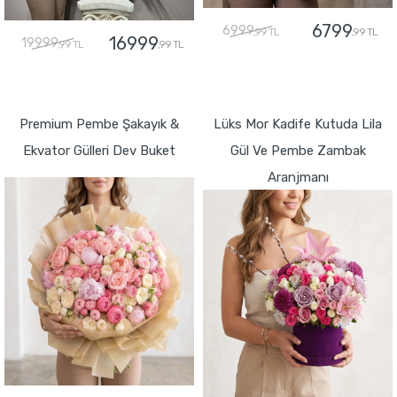
6799
6999
,99 TL
,99 TL
16999
19999
,99 TL
,99 TL
GÖNDER
GÖNDER
Premium Pembe Şakayık &
Lüks Mor Kadife Kutuda Lila
Ekvator Gülleri Dev Buket
Gül Ve Pembe Zambak
Aranjmanı