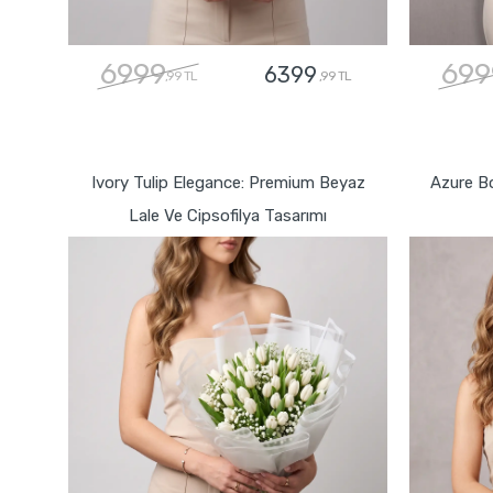
6999
699
6399
,99 TL
,99 TL
GÖNDER
Ivory Tulip Elegance: Premium Beyaz
Azure B
Lale Ve Cipsofilya Tasarımı