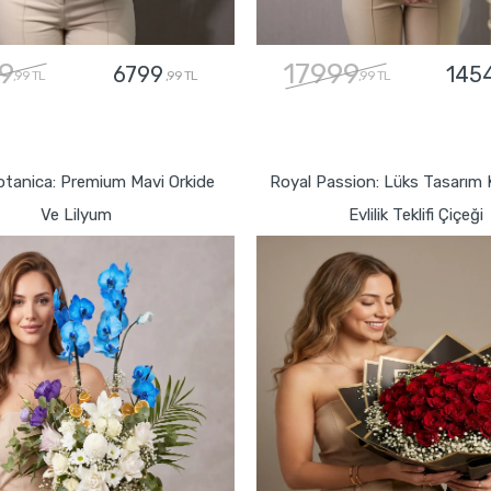
9
17999
6799
145
,99 TL
,99 TL
,99 TL
GÖNDER
GÖNDER
otanica: Premium Mavi Orkide
Royal Passion: Lüks Tasarım K
Ve Lilyum
Evlilik Teklifi Çiçeği