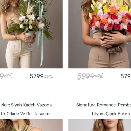
9
5999
5799
579
,99 TL
,99 TL
,99 TL
GÖNDER
GÖNDER
 Noir: Siyah Kadeh Vazoda
Signature Romance: Pembe
tik Orkide Ve Gül Tasarımı
Lilyum Çiçek Buketi