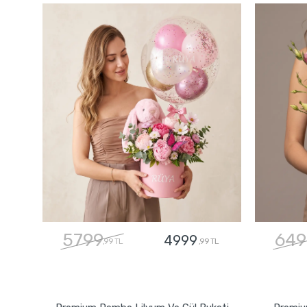
5799
649
4999
,99 TL
,99 TL
GÖNDER