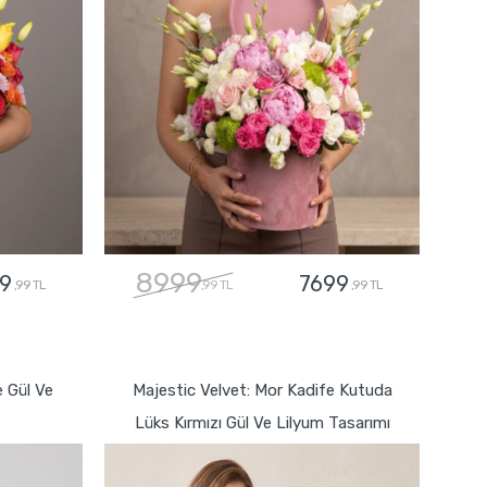
8999
9
7699
,99 TL
,99 TL
,99 TL
GÖNDER
 Gül Ve
Majestic Velvet: Mor Kadife Kutuda
Lüks Kırmızı Gül Ve Lilyum Tasarımı