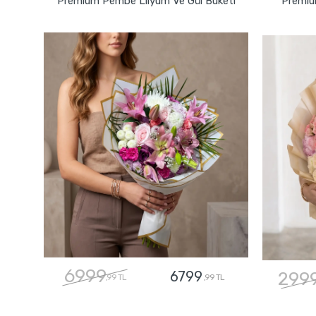
Premium Pembe Lilyum Ve Gül Buketi
Premiu
6999
6799
299
,99 TL
,99 TL