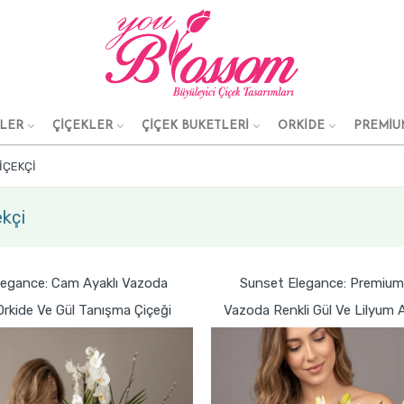
KLER
ÇİÇEKLER
ÇİÇEK BUKETLERİ
ORKİDE
PREMİU
IÇEKÇI
kçi
legance: Cam Ayaklı Vazoda
Sunset Elegance: Premium
rkide Ve Gül Tanışma Çiçeği
Vazoda Renkli Gül Ve Lilyum 