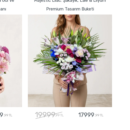
a Gül Ve
Majestic Lilac: Şakayık, Lale & Lilyum
anı
Premium Tasarım Buketi
19999
9
17999
,99 TL
,99 TL
,99 TL