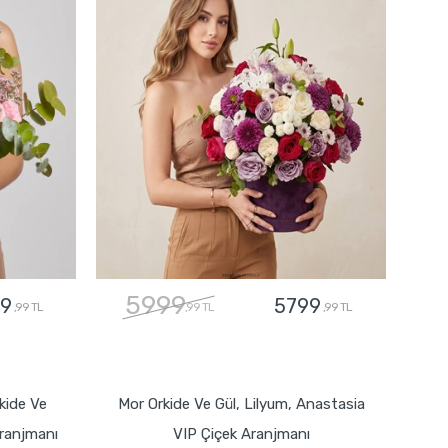
5999
9
5799
,99 TL
,99 TL
,99 TL
GÖNDER
kide Ve
Mor Orkide Ve Gül, Lilyum, Anastasia
ranjmanı
VIP Çiçek Aranjmanı