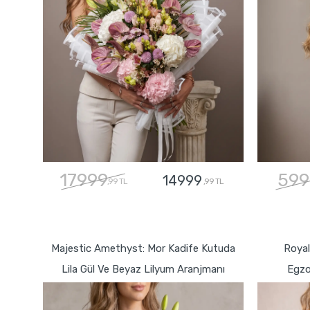
17999
599
14999
,99 TL
,99 TL
GÖNDER
Majestic Amethyst: Mor Kadife Kutuda
Royal
Lila Gül Ve Beyaz Lilyum Aranjmanı
Egzo