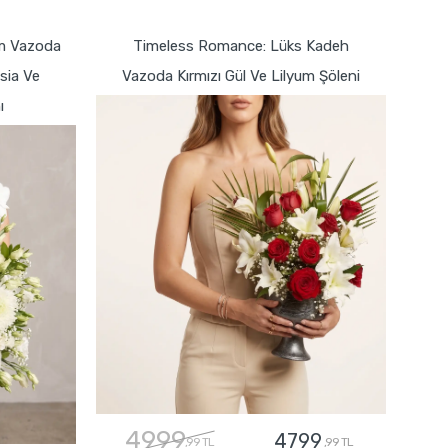
GÖNDER
am Vazoda
Timeless Romance: Lüks Kadeh
sia Ve
Vazoda Kırmızı Gül Ve Lilyum Şöleni
ı
4999
4799
,99 TL
,99 TL