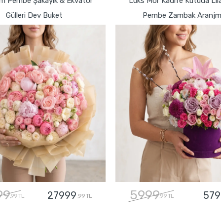
m Pembe Şakayık & Ekvator
Lüks Mor Kadife Kutuda Lil
Gülleri Dev Buket
Pembe Zambak Aranjm
99
5999
27999
579
,99 TL
,99 TL
,99 TL