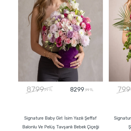
8799
799
8299
,99 TL
,99 TL
GÖNDER
Signature Baby Girl: İsim Yazılı Şeffaf
Signatur
Balonlu Ve Pelüş Tavşanlı Bebek Çiçeği
Ş