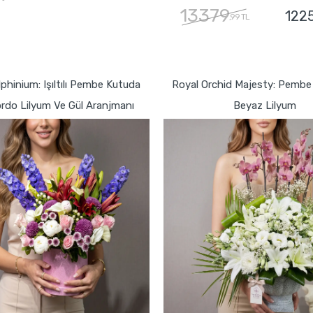
13379
122
,99 TL
GÖNDER
GÖNDER
phinium: Işıltılı Pembe Kutuda
Royal Orchid Majesty: Pembe 
rdo Lilyum Ve Gül Aranjmanı
Beyaz Lilyum