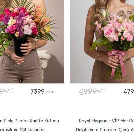
9
4999
7399
479
,99 TL
,99 TL
,99 TL
GÖNDER
GÖNDER
e Pink: Pembe Kadife Kutuda
Royal Elegance: VİP Mor Or
akayık Ve Gül Tasarımı
Delphinium Premium Çiçek A