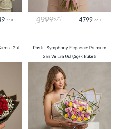
4999
49
4799
,99 TL
,99 TL
,99 TL
GÖNDER
ırmızı Gül
Pastel Symphony Elegance: Premium
Sarı Ve Lila Gül Çiçek Buketi