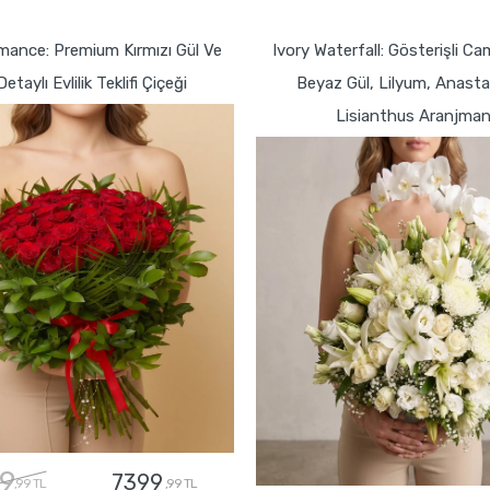
GÖNDER
GÖNDER
mance: Premium Kırmızı Gül Ve
Ivory Waterfall: Gösterişli C
Detaylı Evlilik Teklifi Çiçeği
Beyaz Gül, Lilyum, Anasta
Lisianthus Aranjman
9
7399
,99 TL
,99 TL