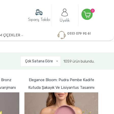
0
Sipariş Takibi
Üyelik
0553 079 92 61
M ÇİÇEKLER
Çok Satana Göre
1059 ürün bulundu.
 Bronz
Elegance Bloom: Pudra Pembe Kadife
Aranjmanı
Kutuda Şakayık Ve Lisiyantus Tasarımı