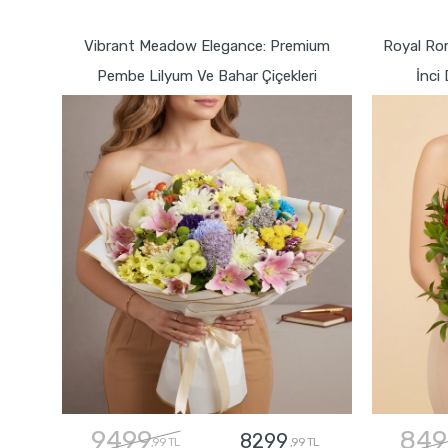
GÖNDER
Vibrant Meadow Elegance: Premium
Royal Ro
Pembe Lilyum Ve Bahar Çiçekleri
İnci 
9499
849
8299
,99 TL
,99 TL