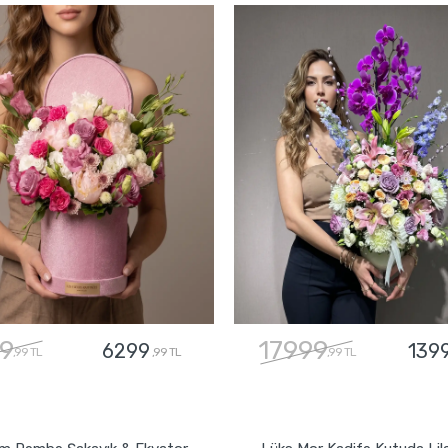
9
17999
6299
139
,99 TL
,99 TL
,99 TL
GÖNDER
GÖNDER