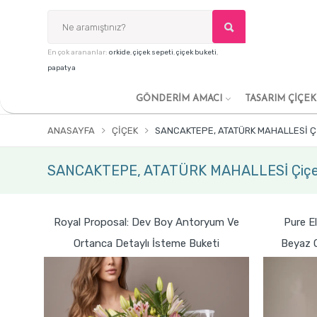
En çok arananlar:
orkide
,
çiçek sepeti
,
çiçek buketi
,
papatya
GÖNDERİM AMACI
TASARIM ÇİÇE
ANASAYFA
ÇIÇEK
SANCAKTEPE, ATATÜRK MAHALLESİ Ç
SANCAKTEPE, ATATÜRK MAHALLESİ Çiçe
Royal Proposal: Dev Boy Antoryum Ve
Pure E
Ortanca Detaylı İsteme Buketi
Beyaz O