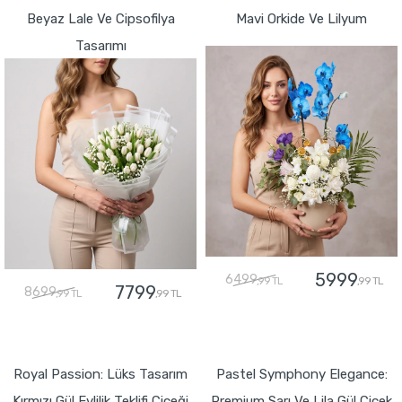
Beyaz Lale Ve Cipsofilya
Mavi Orkide Ve Lilyum
Tasarımı
5999
6499
,99 TL
,99 TL
7799
8699
,99 TL
,99 TL
GÖNDER
GÖNDER
Royal Passion: Lüks Tasarım
Pastel Symphony Elegance:
Kırmızı Gül Evlilik Teklifi Çiçeği
Premium Sarı Ve Lila Gül Çiçek