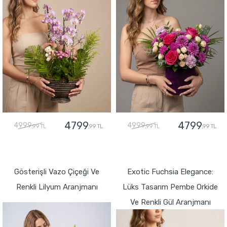
4799
4799
4999
4999
,99 TL
,99 TL
,99 TL
,99 TL
GÖNDER
GÖNDER
Gösterişli Vazo Çiçeği Ve
Exotic Fuchsia Elegance:
Renkli Lilyum Aranjmanı
Lüks Tasarım Pembe Orkide
Ve Renkli Gül Aranjmanı