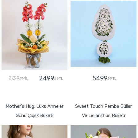
2499
5499
2799
,99 TL
,99 TL
,99 TL
GÖNDER
GÖNDER
Mother's Hug: Lüks Anneler
Sweet Touch Pembe Güller
Günü Çiçek Buketi
Ve Lisianthus Buketi