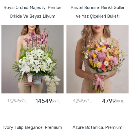
Royal Orchid Majesty: Pembe
Pastel Sunrise: Renkli Güller
Orkide Ve Beyaz Lilyum
Ve Yaz Çiçekleri Buketi
14549
4799
17999
4999
,99 TL
,99 TL
,99 TL
,99 TL
GÖNDER
GÖNDER
Ivory Tulip Elegance: Premium
Azure Botanica: Premium