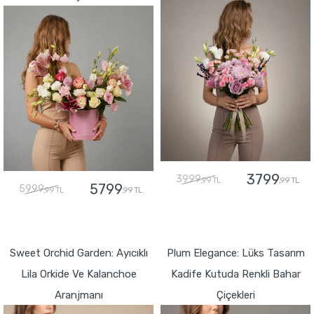
3799
3999
,99 TL
,99 TL
5799
5999
,99 TL
,99 TL
GÖNDER
GÖNDER
Sweet Orchid Garden: Ayıcıklı
Plum Elegance: Lüks Tasarım
Lila Orkide Ve Kalanchoe
Kadife Kutuda Renkli Bahar
Aranjmanı
Çiçekleri