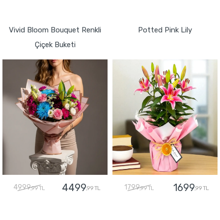
GÖNDER
GÖNDER
Vivid Bloom Bouquet Renkli
Potted Pink Lily
Çiçek Buketi
4499
1699
4999
1799
,99 TL
,99 TL
,99 TL
,99 TL
GÖNDER
GÖNDER