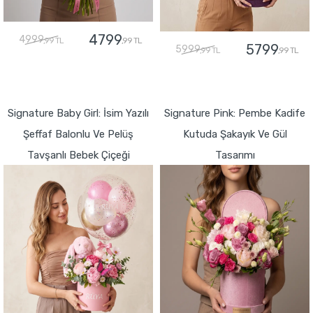
4799
4999
,99 TL
,99 TL
5799
5999
,99 TL
,99 TL
GÖNDER
GÖNDER
Signature Baby Girl: İsim Yazılı
Signature Pink: Pembe Kadife
Şeffaf Balonlu Ve Pelüş
Kutuda Şakayık Ve Gül
Tavşanlı Bebek Çiçeği
Tasarımı