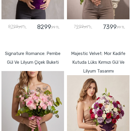
8299
7399
8799
7999
,99 TL
,99 TL
,99 TL
,99 TL
GÖNDER
GÖNDER
Signature Romance: Pembe
Majestic Velvet: Mor Kadife
Gül Ve Lilyum Çiçek Buketi
Kutuda Lüks Kırmızı Gül Ve
Lilyum Tasarımı