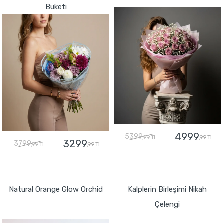
Buketi
4999
5399
,99 TL
,99 TL
3299
3799
,99 TL
,99 TL
GÖNDER
GÖNDER
Natural Orange Glow Orchid
Kalplerin Birleşimi Nikah
Çelengi