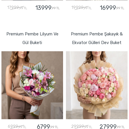
13999
16999
17999
19999
,99 TL
,99 TL
,99 TL
,99 TL
GÖNDER
GÖNDER
Premium Pembe Lilyum Ve
Premium Pembe Şakayık &
Gül Buketi
Ekvator Gülleri Dev Buket
6799
27999
6999
29999
,99 TL
,99 TL
,99 TL
,99 TL