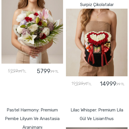
Surpiz Çikolatalar
5799
5999
,99 TL
,99 TL
14999
19999
,99 TL
,99 TL
GÖNDER
GÖNDER
Pastel Harmony: Premium
Lilac Whisper: Premium Lila
Pembe Lilyum Ve Anastasia
Gül Ve Lisianthus
Aranjmanı