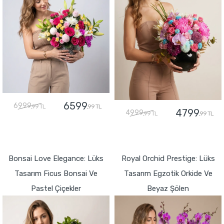
6599
6999
,99 TL
,99 TL
4799
4999
,99 TL
,99 TL
GÖNDER
GÖNDER
Bonsai Love Elegance: Lüks
Royal Orchid Prestige: Lüks
Tasarım Ficus Bonsai Ve
Tasarım Egzotik Orkide Ve
Pastel Çiçekler
Beyaz Şölen