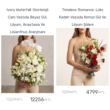
GÖNDER
GÖNDER
Ivory Waterfall: Gösterişli
Timeless Romance: Lüks
Cam Vazoda Beyaz Gül,
Kadeh Vazoda Kırmızı Gül Ve
Lilyum, Anastasia Ve
Lilyum Şöleni
Lisianthus Aranjmanı
4799
4999
,99 TL
,99 TL
12256
13379
,99 TL
,99 TL
GÖNDER