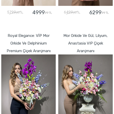
4999
6299
5799
6499
,99 TL
,99 TL
,99 TL
,99 TL
GÖNDER
GÖNDER
Royal Elegance: VİP Mor
Mor Orkide Ve Gül, Lilyum,
Orkide Ve Delphinium
Anastasia VIP Çiçek
Premium Çiçek Aranjmanı
Aranjmanı