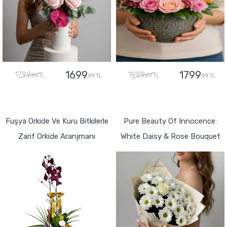
1699
1799
1799
1999
,99 TL
,99 TL
,99 TL
,99 TL
GÖNDER
GÖNDER
Fuşya Orkide Ve Kuru Bitkilerle
Pure Beauty Of Innocence:
Zarif Orkide Aranjmanı
White Daisy & Rose Bouquet