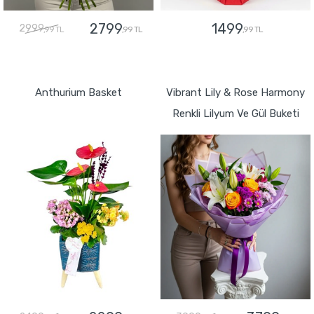
2799
1499
2999
,99 TL
,99 TL
,99 TL
GÖNDER
GÖNDER
Anthurium Basket
Vibrant Lily & Rose Harmony
Renkli Lilyum Ve Gül Buketi