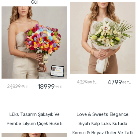
Gül
4799
4999
,99 TL
,99 TL
18999
24999
,99 TL
,99 TL
GÖNDER
GÖNDER
Lüks Tasarım Şakayık Ve
Love & Sweets Elegance:
Pembe Lilyum Çiçek Buketi
Siyah Kalp Lüks Kutuda
Kırmızı & Beyaz Güller Ve Tatlı