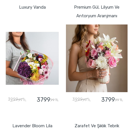
Luxury Vanda
Premium Gül, Lilyum Ve
Antoryum Aranjmanı
3799
3799
3999
3999
,99 TL
,99 TL
,99 TL
,99 TL
GÖNDER
GÖNDER
Lavender Bloom Lila
Zarafet Ve Şıklık Tebrik