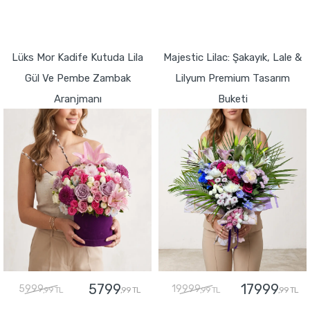
GÖNDER
GÖNDER
Lüks Mor Kadife Kutuda Lila
Majestic Lilac: Şakayık, Lale &
Gül Ve Pembe Zambak
Lilyum Premium Tasarım
Aranjmanı
Buketi
5799
17999
5999
19999
,99 TL
,99 TL
,99 TL
,99 TL