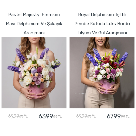
GÖNDER
Pastel Majesty: Premium
Royal Delphinium: Işıltılı
Mavi Delphinium Ve Şakayık
Pembe Kutuda Lüks Bordo
Aranjmanı
Lilyum Ve Gül Aranjmanı
6399
6799
6999
6999
,99 TL
,99 TL
,99 TL
,99 TL
GÖNDER
GÖNDER