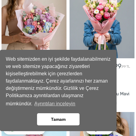
Web sitemizden en iyi şekilde faydalanabilmeniz
5299
2499
5799
2799
ve web sitemize yapacağınız ziyaretleri
,99 TL
,99 TL
,99 TL
,99 TL
kişiselleştirebilmek için çerezlerden
faydalanmaktayız. Çerez ayarlarınızı her zaman
GÖNDER
GÖNDER
değiştirmeniz mümkündür. Gizlilik ve Çerez
Büyüleyici Anlar Açılış Çelengi
İmza Tasarımlı Kokulu Mavi
Politikamıza ayrıntılardan ulaşmanız
Sümbül Buketi
mümkündür.
Ayrıntıları inceleyin
Tamam
Ara
Whatsapp