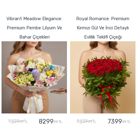
GÖNDER
GÖNDER
Vibrant Meadow Elegance:
Royal Romance: Premium
Premium Pembe Lilyum Ve
Kırmızı Gül Ve İnci Detaylı
Bahar Çiçekleri
Evlilik Teklifi Çiçeği
8299
7399
9499
8499
,99 TL
,99 TL
,99 TL
,99 TL