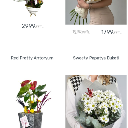
2999
,99 TL
1799
1999
,99 TL
,99 TL
GÖNDER
GÖNDER
Red Pretty Antoryum
Sweety Papatya Buketi