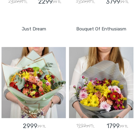
2299
3799
2499
3999
,99 TL
,99 TL
,99 TL
,99 TL
GÖNDER
GÖNDER
Just Dream
Bouquet Of Enthusiasm
2999
1799
1999
,99 TL
,99 TL
,99 TL