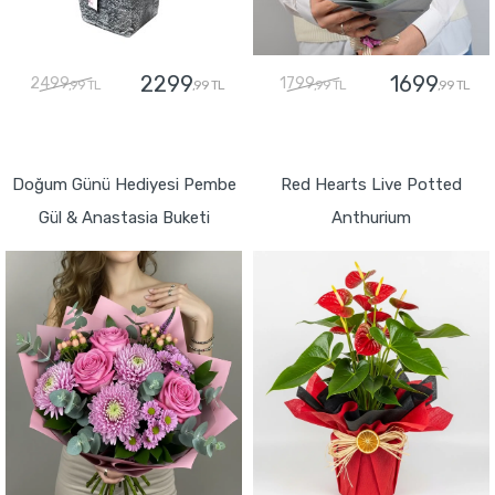
2299
1699
2499
1799
,99 TL
,99 TL
,99 TL
,99 TL
GÖNDER
GÖNDER
Doğum Günü Hediyesi Pembe
Red Hearts Live Potted
Gül & Anastasia Buketi
Anthurium