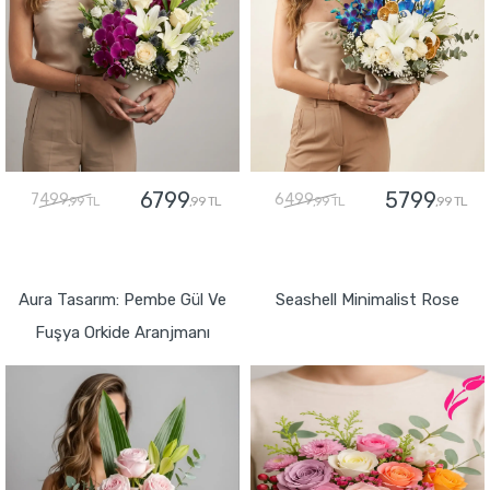
6799
5799
7499
6499
,99 TL
,99 TL
,99 TL
,99 TL
GÖNDER
GÖNDER
Aura Tasarım: Pembe Gül Ve
Seashell Minimalist Rose
Fuşya Orkide Aranjmanı