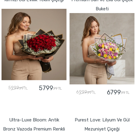
Buketi
5799
5999
,99 TL
,99 TL
6799
6999
,99 TL
,99 TL
GÖNDER
GÖNDER
Ultra-Luxe Bloom: Antik
Purest Love: Lilyum Ve Gül
Bronz Vazoda Premium Renkli
Mezuniyet Çiçeği