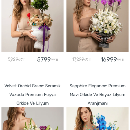
5799
16999
5999
17999
,99 TL
,99 TL
,99 TL
,99 TL
GÖNDER
GÖNDER
Velvet Orchid Grace: Seramik
Sapphire Elegance: Premium
Vazoda Premium Fuşya
Mavi Orkide Ve Beyaz Lilyum
Orkide Ve Lilyum
Aranjmanı