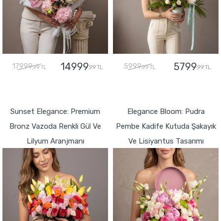
14999
5799
17999
5999
,99 TL
,99 TL
,99 TL
,99 TL
GÖNDER
GÖNDER
Sunset Elegance: Premium
Elegance Bloom: Pudra
Bronz Vazoda Renkli Gül Ve
Pembe Kadife Kutuda Şakayık
Lilyum Aranjmanı
Ve Lisiyantus Tasarımı