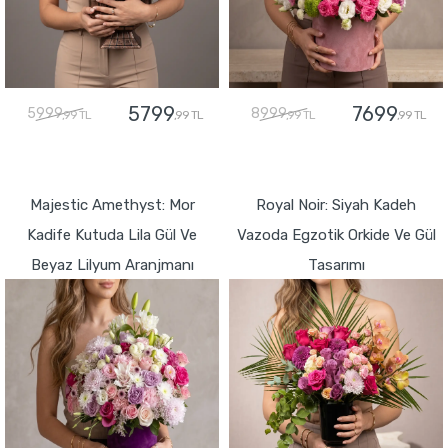
5799
7699
5999
8999
,99 TL
,99 TL
,99 TL
,99 TL
GÖNDER
GÖNDER
Majestic Amethyst: Mor
Royal Noir: Siyah Kadeh
Kadife Kutuda Lila Gül Ve
Vazoda Egzotik Orkide Ve Gül
Beyaz Lilyum Aranjmanı
Tasarımı