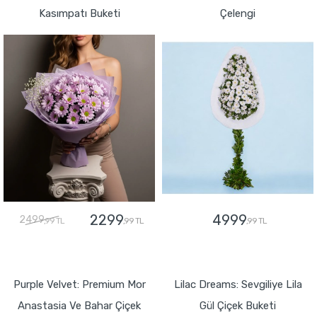
Kasımpatı Buketi
Çelengi
2299
4999
2499
,99 TL
,99 TL
,99 TL
GÖNDER
GÖNDER
Purple Velvet: Premium Mor
Lilac Dreams: Sevgiliye Lila
Anastasia Ve Bahar Çiçek
Gül Çiçek Buketi