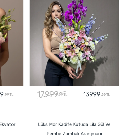
17999
9
13999
,99 TL
,99 TL
,99 TL
GÖNDER
Ekvator
Lüks Mor Kadife Kutuda Lila Gül Ve
Pembe Zambak Aranjmanı