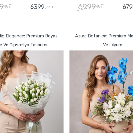
9
6999
6399
679
,99 TL
,99 TL
,99 TL
GÖNDER
GÖNDER
ulip Elegance: Premium Beyaz
Azure Botanica: Premium Mav
e Ve Cipsofilya Tasarımı
Ve Lilyum