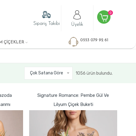
0
Sipariş Takibi
Üyelik
0553 079 92 61
M ÇİÇEKLER
Çok Satana Göre
1056 ürün bulundu.
Vazoda
Signature Romance: Pembe Gül Ve
arımı
Lilyum Çiçek Buketi