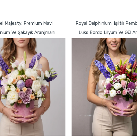
GÖNDER
GÖNDER
el Majesty: Premium Mavi
Royal Delphinium: Işıltılı Pe
inium Ve Şakayık Aranjmanı
Lüks Bordo Lilyum Ve Gül A