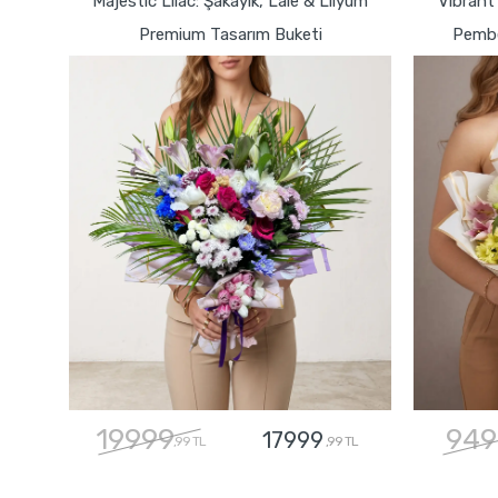
Majestic Lilac: Şakayık, Lale & Lilyum
Vibrant
Premium Tasarım Buketi
Pembe
19999
949
17999
,99 TL
,99 TL