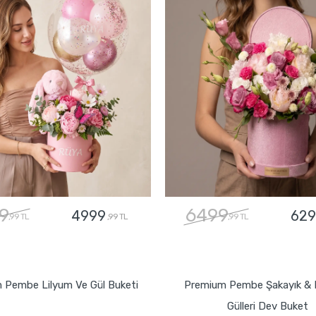
9
6499
4999
629
,99 TL
,99 TL
,99 TL
GÖNDER
GÖNDER
 Pembe Lilyum Ve Gül Buketi
Premium Pembe Şakayık & 
Gülleri Dev Buket