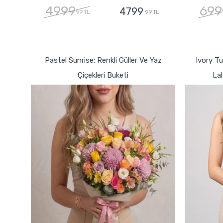
4999
699
4799
,99 TL
,99 TL
GÖNDER
Pastel Sunrise: Renkli Güller Ve Yaz
Ivory T
Çiçekleri Buketi
Lal