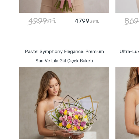
4999
869
4799
,99 TL
,99 TL
GÖNDER
Pastel Symphony Elegance: Premium
Ultra-Lu
Sarı Ve Lila Gül Çiçek Buketi