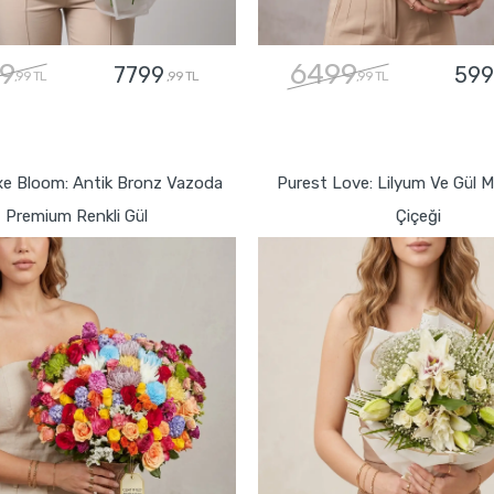
9
6499
7799
599
,99 TL
,99 TL
,99 TL
GÖNDER
GÖNDER
xe Bloom: Antik Bronz Vazoda
Purest Love: Lilyum Ve Gül 
Premium Renkli Gül
Çiçeği