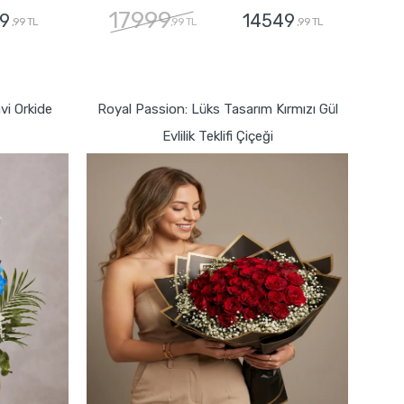
17999
9
14549
,99 TL
,99 TL
,99 TL
GÖNDER
i Orkide
Royal Passion: Lüks Tasarım Kırmızı Gül
Evlilik Teklifi Çiçeği