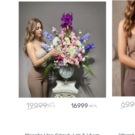
699
19999
16999
,99 TL
,99 TL
GÖNDER