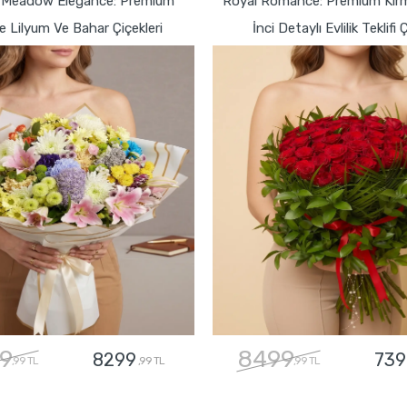
 Meadow Elegance: Premium
Royal Romance: Premium Kırmı
 Lilyum Ve Bahar Çiçekleri
İnci Detaylı Evlilik Teklifi 
9
8499
8299
739
,99 TL
,99 TL
,99 TL