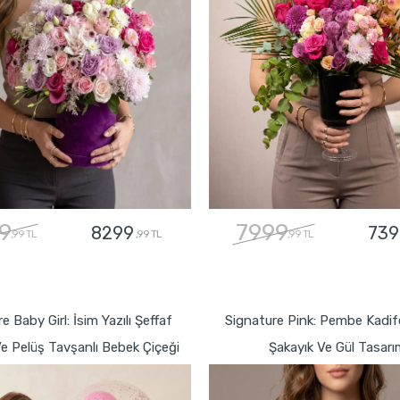
9
7999
8299
739
,99 TL
,99 TL
,99 TL
GÖNDER
GÖNDER
e Baby Girl: İsim Yazılı Şeffaf
Signature Pink: Pembe Kadi
e Pelüş Tavşanlı Bebek Çiçeği
Şakayık Ve Gül Tasarı