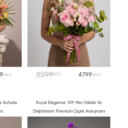
4999
9
4799
,99 TL
,99 TL
,99 TL
GÖNDER
fe Kutuda
Royal Elegance: VİP Mor Orkide Ve
mı
Delphinium Premium Çiçek Aranjmanı