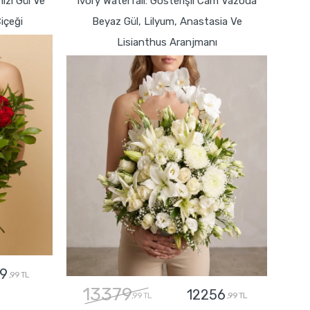
zı Gül Ve
Ivory Waterfall: Gösterişli Cam Vazoda
Çiçeği
Beyaz Gül, Lilyum, Anastasia Ve
Lisianthus Aranjmanı
9
,99 TL
13379
12256
,99 TL
,99 TL