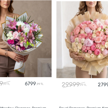
9
6799
29999
279
,99 TL
,99 TL
,99 TL
GÖNDER
GÖNDER