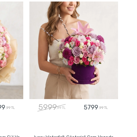
5999
99
5799
,99 TL
,99 TL
,99 TL
GÖNDER