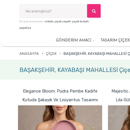
En çok arananlar:
orkide
,
çiçek sepeti
,
çiçek buketi
,
papatya
GÖNDERİM AMACI
TASARIM ÇİÇE
ANASAYFA
ÇIÇEK
BAŞAKŞEHİR, KAYABAŞI MAHALLESİ Ç
BAŞAKŞEHİR, KAYABAŞI MAHALLESİ Çiçe
Elegance Bloom: Pudra Pembe Kadife
Majestic
Kutuda Şakayık Ve Lisiyantus Tasarımı
Lila Gü