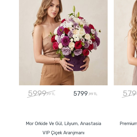
5999
579
5799
,99 TL
,99 TL
GÖNDER
Mor Orkide Ve Gül, Lilyum, Anastasia
Premium
VIP Çiçek Aranjmanı