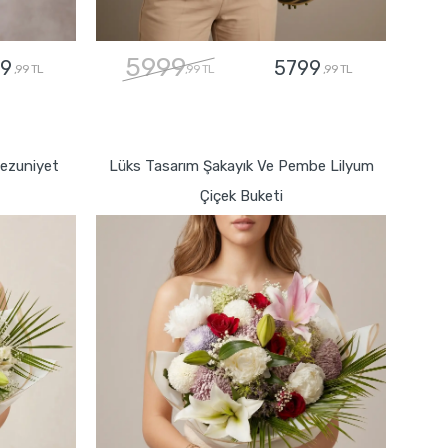
5999
9
5799
,99 TL
,99 TL
,99 TL
GÖNDER
Mezuniyet
Lüks Tasarım Şakayık Ve Pembe Lilyum
Çiçek Buketi