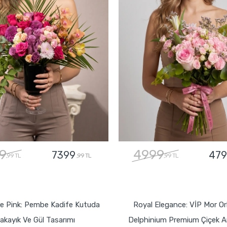
9
4999
7399
479
,99 TL
,99 TL
,99 TL
GÖNDER
GÖNDER
e Pink: Pembe Kadife Kutuda
Royal Elegance: VİP Mor Or
akayık Ve Gül Tasarımı
Delphinium Premium Çiçek A