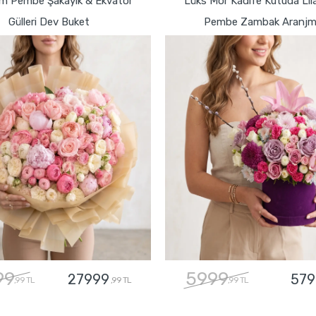
m Pembe Şakayık & Ekvator
Lüks Mor Kadife Kutuda Lil
Gülleri Dev Buket
Pembe Zambak Aranjm
99
5999
27999
579
,99 TL
,99 TL
,99 TL