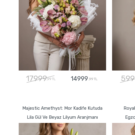
17999
599
14999
,99 TL
,99 TL
GÖNDER
Majestic Amethyst: Mor Kadife Kutuda
Royal
Lila Gül Ve Beyaz Lilyum Aranjmanı
Egzo