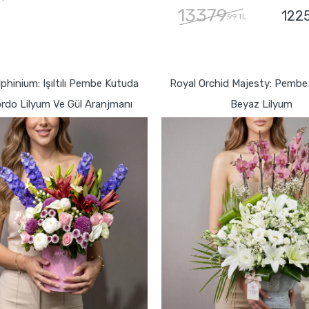
13379
122
,99 TL
GÖNDER
GÖNDER
phinium: Işıltılı Pembe Kutuda
Royal Orchid Majesty: Pembe 
rdo Lilyum Ve Gül Aranjmanı
Beyaz Lilyum