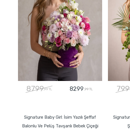
8799
799
8299
,99 TL
,99 TL
GÖNDER
Signature Baby Girl: İsim Yazılı Şeffaf
Signatur
Balonlu Ve Pelüş Tavşanlı Bebek Çiçeği
Ş