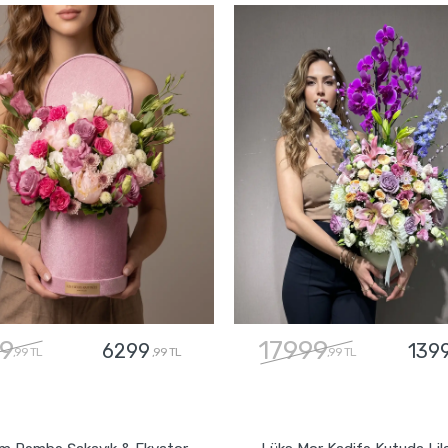
9
17999
6299
139
,99 TL
,99 TL
,99 TL
GÖNDER
GÖNDER