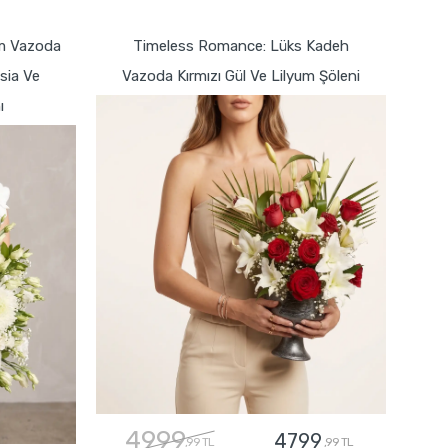
GÖNDER
am Vazoda
Timeless Romance: Lüks Kadeh
sia Ve
Vazoda Kırmızı Gül Ve Lilyum Şöleni
ı
4999
4799
,99 TL
,99 TL