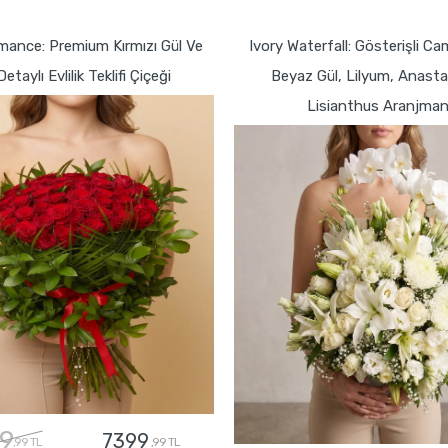
GÖNDER
GÖNDER
mance: Premium Kırmızı Gül Ve
Ivory Waterfall: Gösterişli C
Detaylı Evlilik Teklifi Çiçeği
Beyaz Gül, Lilyum, Anasta
Lisianthus Aranjman
9
7399
,99 TL
,99 TL