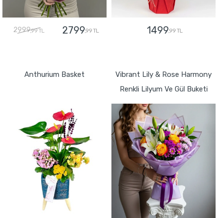
2799
1499
2999
,99 TL
,99 TL
,99 TL
GÖNDER
GÖNDER
Anthurium Basket
Vibrant Lily & Rose Harmony
Renkli Lilyum Ve Gül Buketi