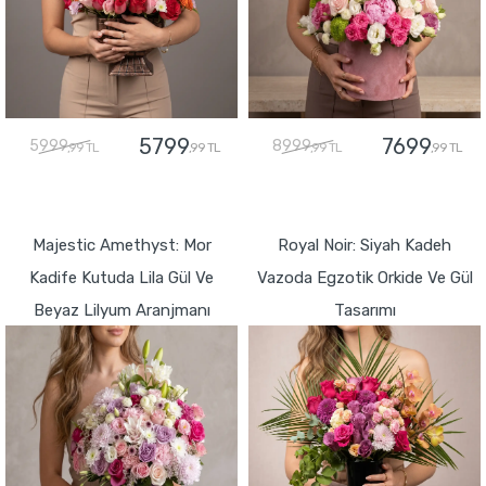
5799
7699
5999
8999
,99 TL
,99 TL
,99 TL
,99 TL
GÖNDER
GÖNDER
Majestic Amethyst: Mor
Royal Noir: Siyah Kadeh
Kadife Kutuda Lila Gül Ve
Vazoda Egzotik Orkide Ve Gül
Beyaz Lilyum Aranjmanı
Tasarımı