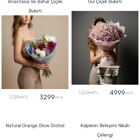
Anastasia Ve Bahar Çiçek
Gül Çiçek Buketi
Buketi
4999
5399
,99 TL
,99 TL
3299
3799
,99 TL
,99 TL
GÖNDER
GÖNDER
Natural Orange Glow Orchid
Kalplerin Birleşimi Nikah
Çelengi