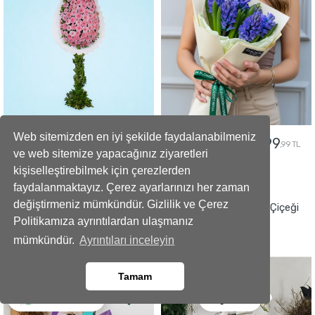
Web sitemizden en iyi şekilde faydalanabilmeniz
4999
2699
2999
,99 TL
,99 TL
,99 TL
ve web sitemize yapacağınız ziyaretleri
kişiselleştirebilmek için çerezlerden
GÖNDER
GÖNDER
faydalanmaktayız. Çerez ayarlarınızı her zaman
değiştirmeniz mümkündür. Gizlilik ve Çerez
Doğum Günü Hediyesi Blue
Yapay Beyaz Orkide Çiçeği
Politikamıza ayrıntılardan ulaşmanız
Elegance Mavi Orkide
mümkündür.
Ayrıntıları inceleyin
Tamam
Ara
Whatsapp