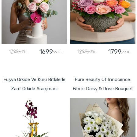
1699
1799
1799
1999
,99 TL
,99 TL
,99 TL
,99 TL
GÖNDER
GÖNDER
Fuşya Orkide Ve Kuru Bitkilerle
Pure Beauty Of Innocence:
Zarif Orkide Aranjmanı
White Daisy & Rose Bouquet