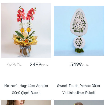
2499
5499
2799
,99 TL
,99 TL
,99 TL
GÖNDER
GÖNDER
Mother's Hug: Lüks Anneler
Sweet Touch Pembe Güller
Günü Çiçek Buketi
Ve Lisianthus Buketi