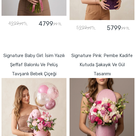
4799
4999
,99 TL
,99 TL
5799
5999
,99 TL
,99 TL
GÖNDER
GÖNDER
Signature Baby Girl: İsim Yazılı
Signature Pink: Pembe Kadife
Şeffaf Balonlu Ve Pelüş
Kutuda Şakayık Ve Gül
Tavşanlı Bebek Çiçeği
Tasarımı