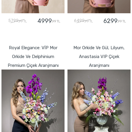
4999
6299
5799
6499
,99 TL
,99 TL
,99 TL
,99 TL
GÖNDER
GÖNDER
Royal Elegance: VİP Mor
Mor Orkide Ve Gül, Lilyum,
Orkide Ve Delphinium
Anastasia VIP Çiçek
Premium Çiçek Aranjmanı
Aranjmanı