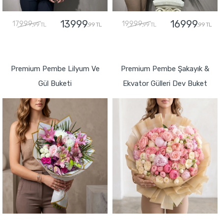
13999
16999
17999
19999
,99 TL
,99 TL
,99 TL
,99 TL
GÖNDER
GÖNDER
Premium Pembe Lilyum Ve
Premium Pembe Şakayık &
Gül Buketi
Ekvator Gülleri Dev Buket