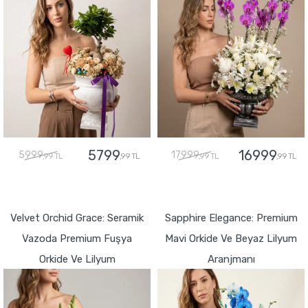
5799
16999
5999
17999
,99 TL
,99 TL
,99 TL
,99 TL
GÖNDER
GÖNDER
Velvet Orchid Grace: Seramik
Sapphire Elegance: Premium
Vazoda Premium Fuşya
Mavi Orkide Ve Beyaz Lilyum
Orkide Ve Lilyum
Aranjmanı