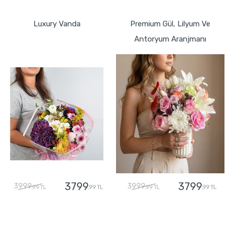
GÖNDER
GÖNDER
Luxury Vanda
Premium Gül, Lilyum Ve
Antoryum Aranjmanı
3799
3799
3999
3999
,99 TL
,99 TL
,99 TL
,99 TL
GÖNDER
GÖNDER