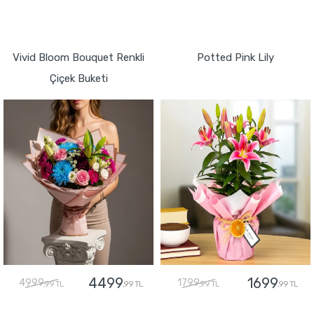
GÖNDER
GÖNDER
Vivid Bloom Bouquet Renkli
Potted Pink Lily
Çiçek Buketi
4499
1699
4999
1799
,99 TL
,99 TL
,99 TL
,99 TL