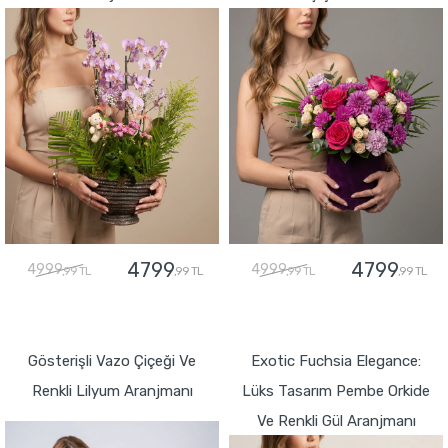
4799
4799
4999
4999
,99 TL
,99 TL
,99 TL
,99 TL
GÖNDER
GÖNDER
Gösterişli Vazo Çiçeği Ve
Exotic Fuchsia Elegance:
Renkli Lilyum Aranjmanı
Lüks Tasarım Pembe Orkide
Ve Renkli Gül Aranjmanı