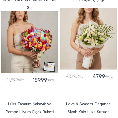
Gül
4799
4999
,99 TL
,99 TL
18999
24999
,99 TL
,99 TL
GÖNDER
GÖNDER
Lüks Tasarım Şakayık Ve
Love & Sweets Elegance:
Pembe Lilyum Çiçek Buketi
Siyah Kalp Lüks Kutuda