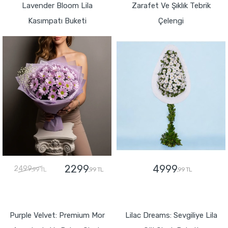
Lavender Bloom Lila
Zarafet Ve Şıklık Tebrik
Kasımpatı Buketi
Çelengi
2299
4999
2499
,99 TL
,99 TL
,99 TL
GÖNDER
GÖNDER
Purple Velvet: Premium Mor
Lilac Dreams: Sevgiliye Lila