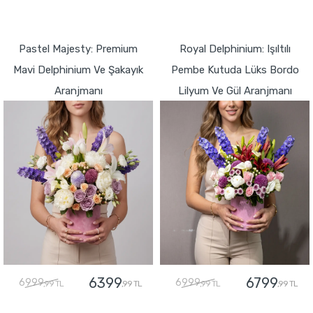
GÖNDER
GÖNDER
Pastel Majesty: Premium
Royal Delphinium: Işıltılı
Mavi Delphinium Ve Şakayık
Pembe Kutuda Lüks Bordo
Aranjmanı
Lilyum Ve Gül Aranjmanı
6399
6799
6999
6999
,99 TL
,99 TL
,99 TL
,99 TL