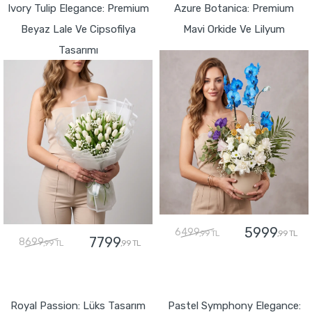
Ivory Tulip Elegance: Premium
Azure Botanica: Premium
Beyaz Lale Ve Cipsofilya
Mavi Orkide Ve Lilyum
Tasarımı
5999
6499
,99 TL
,99 TL
7799
8699
,99 TL
,99 TL
GÖNDER
GÖNDER
Royal Passion: Lüks Tasarım
Pastel Symphony Elegance: