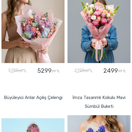
5299
2499
5799
2799
,99 TL
,99 TL
,99 TL
,99 TL
GÖNDER
GÖNDER
Büyüleyici Anlar Açılış Çelengi
İmza Tasarımlı Kokulu Mavi
Sümbül Buketi