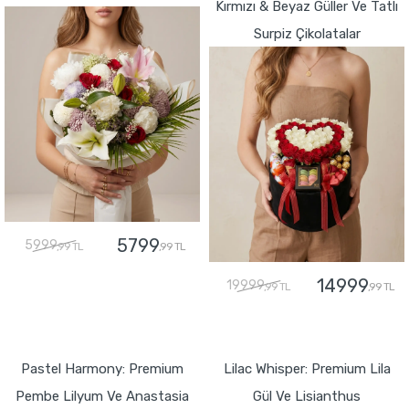
Kırmızı & Beyaz Güller Ve Tatlı
Surpiz Çikolatalar
5799
5999
,99 TL
,99 TL
14999
19999
,99 TL
,99 TL
GÖNDER
GÖNDER
Pastel Harmony: Premium
Lilac Whisper: Premium Lila
Pembe Lilyum Ve Anastasia
Gül Ve Lisianthus