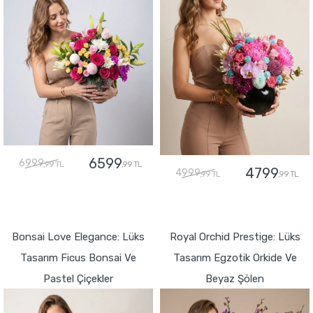
6599
6999
,99 TL
,99 TL
4799
4999
,99 TL
,99 TL
GÖNDER
GÖNDER
Bonsai Love Elegance: Lüks
Royal Orchid Prestige: Lüks
Tasarım Ficus Bonsai Ve
Tasarım Egzotik Orkide Ve
Pastel Çiçekler
Beyaz Şölen