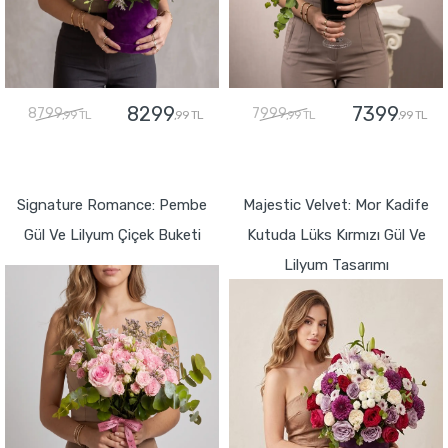
8299
7399
8799
7999
,99 TL
,99 TL
,99 TL
,99 TL
GÖNDER
GÖNDER
Signature Romance: Pembe
Majestic Velvet: Mor Kadife
Gül Ve Lilyum Çiçek Buketi
Kutuda Lüks Kırmızı Gül Ve
Lilyum Tasarımı