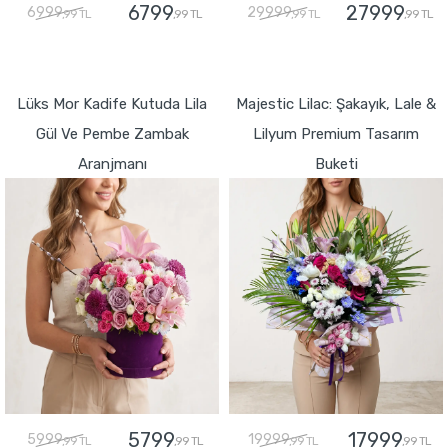
6799
27999
6999
29999
,99 TL
,99 TL
,99 TL
,99 TL
GÖNDER
GÖNDER
Lüks Mor Kadife Kutuda Lila
Majestic Lilac: Şakayık, Lale &
Gül Ve Pembe Zambak
Lilyum Premium Tasarım
Aranjmanı
Buketi
5799
17999
5999
19999
,99 TL
,99 TL
,99 TL
,99 TL