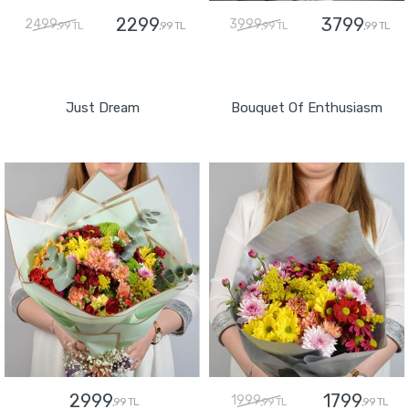
2299
3799
2499
3999
,99 TL
,99 TL
,99 TL
,99 TL
GÖNDER
GÖNDER
Just Dream
Bouquet Of Enthusiasm
2999
1799
1999
,99 TL
,99 TL
,99 TL