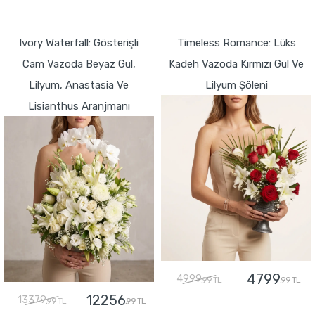
GÖNDER
GÖNDER
Ivory Waterfall: Gösterişli
Timeless Romance: Lüks
Cam Vazoda Beyaz Gül,
Kadeh Vazoda Kırmızı Gül Ve
Lilyum, Anastasia Ve
Lilyum Şöleni
Lisianthus Aranjmanı
4799
4999
,99 TL
,99 TL
12256
13379
,99 TL
,99 TL