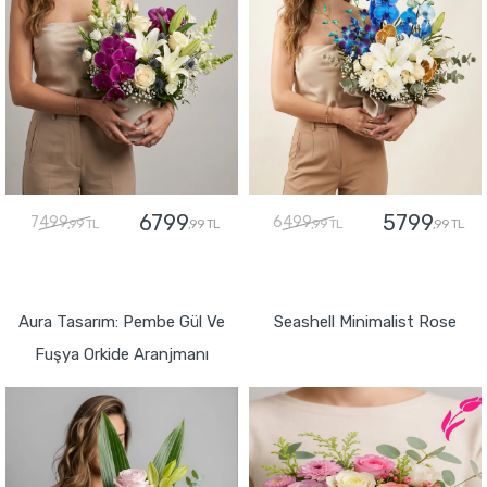
6799
5799
7499
6499
,99 TL
,99 TL
,99 TL
,99 TL
GÖNDER
GÖNDER
Aura Tasarım: Pembe Gül Ve
Seashell Minimalist Rose
Fuşya Orkide Aranjmanı