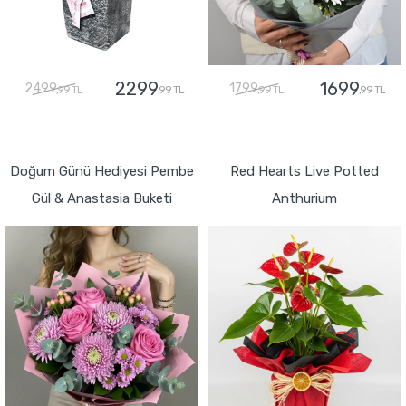
2299
1699
2499
1799
,99 TL
,99 TL
,99 TL
,99 TL
GÖNDER
GÖNDER
Doğum Günü Hediyesi Pembe
Red Hearts Live Potted
Gül & Anastasia Buketi
Anthurium