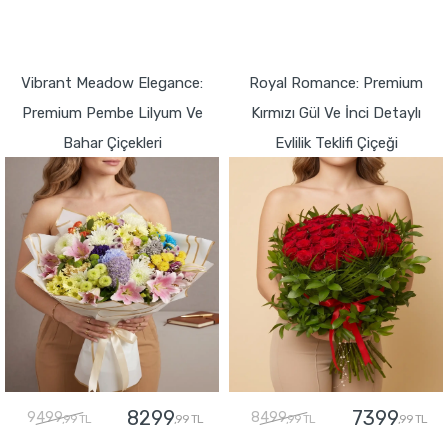
GÖNDER
GÖNDER
Vibrant Meadow Elegance:
Royal Romance: Premium
Premium Pembe Lilyum Ve
Kırmızı Gül Ve İnci Detaylı
Bahar Çiçekleri
Evlilik Teklifi Çiçeği
8299
7399
9499
8499
,99 TL
,99 TL
,99 TL
,99 TL