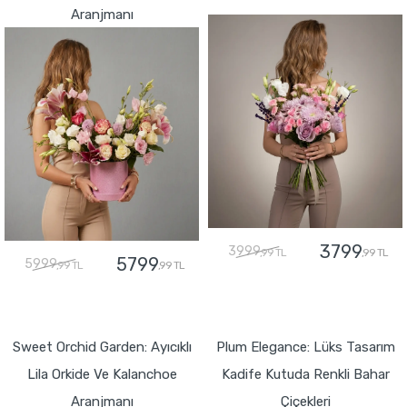
Aranjmanı
3799
3999
,99 TL
,99 TL
5799
5999
,99 TL
,99 TL
GÖNDER
GÖNDER
Sweet Orchid Garden: Ayıcıklı
Plum Elegance: Lüks Tasarım
Lila Orkide Ve Kalanchoe
Kadife Kutuda Renkli Bahar
Aranjmanı
Çiçekleri