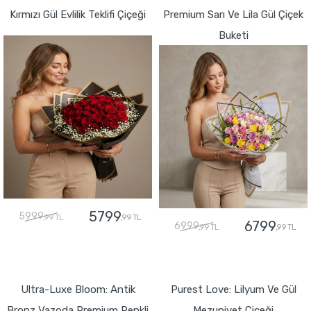
Kırmızı Gül Evlilik Teklifi Çiçeği
Premium Sarı Ve Lila Gül Çiçek
Buketi
5799
5999
,99 TL
,99 TL
6799
6999
,99 TL
,99 TL
GÖNDER
GÖNDER
Ultra-Luxe Bloom: Antik
Purest Love: Lilyum Ve Gül
Bronz Vazoda Premium Renkli
Mezuniyet Çiçeği