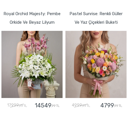
GÖNDER
GÖNDER
Royal Orchid Majesty: Pembe
Pastel Sunrise: Renkli Güller
Orkide Ve Beyaz Lilyum
Ve Yaz Çiçekleri Buketi
14549
4799
17999
4999
,99 TL
,99 TL
,99 TL
,99 TL
GÖNDER
GÖNDER