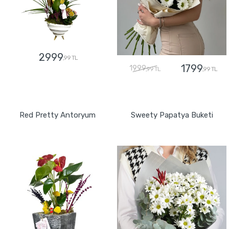
2999
,99 TL
1799
1999
,99 TL
,99 TL
GÖNDER
GÖNDER
Red Pretty Antoryum
Sweety Papatya Buketi