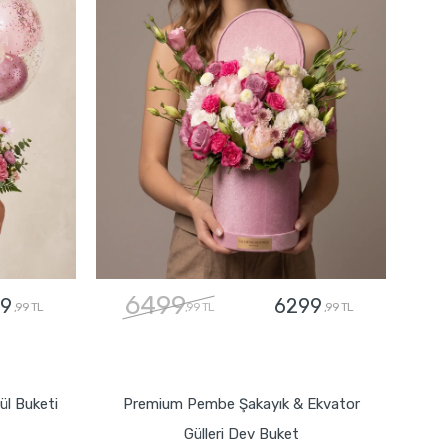
6499
9
6299
,99 TL
,99 TL
,99 TL
GÖNDER
l Buketi
Premium Pembe Şakayık & Ekvator
Gülleri Dev Buket