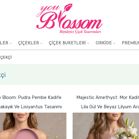
KLER
ÇİÇEKLER
ÇİÇEK BUKETLERİ
ORKİDE
PREMİU
IÇEKÇI
çi
e Bloom: Pudra Pembe Kadife
Majestic Amethyst: Mor Kadi
akayık Ve Lisiyantus Tasarımı
Lila Gül Ve Beyaz Lilyum A