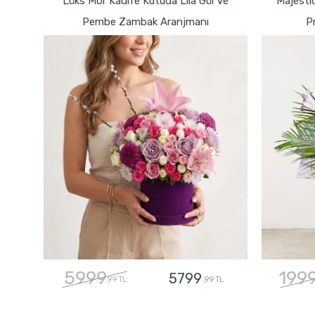
Lüks Mor Kadife Kutuda Lila Gül Ve
Majestic
Pembe Zambak Aranjmanı
P
5999
199
5799
,99 TL
,99 TL