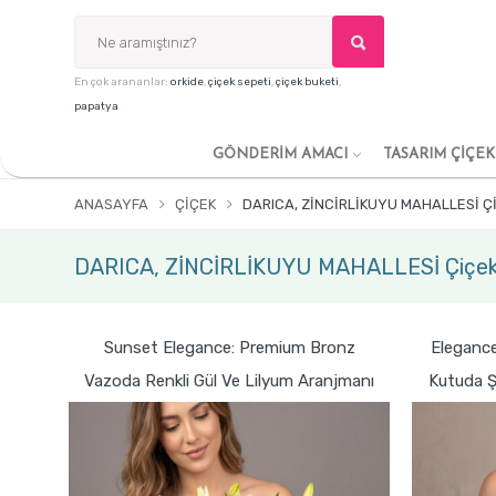
En çok arananlar:
orkide
,
çiçek sepeti
,
çiçek buketi
,
papatya
GÖNDERİM AMACI
TASARIM ÇİÇE
ANASAYFA
ÇIÇEK
DARICA, ZİNCİRLİKUYU MAHALLESİ Ç
DARICA, ZİNCİRLİKUYU MAHALLESİ Çiçek
Sunset Elegance: Premium Bronz
Eleganc
Vazoda Renkli Gül Ve Lilyum Aranjmanı
Kutuda Ş