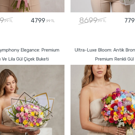
9
8699
4799
779
,99 TL
,99 TL
,99 TL
GÖNDER
GÖNDER
Symphony Elegance: Premium
Ultra-Luxe Bloom: Antik Bro
ı Ve Lila Gül Çiçek Buketi
Premium Renkli Gül