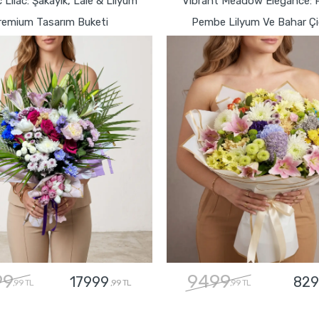
 Lilac: Şakayık, Lale & Lilyum
Vibrant Meadow Elegance:
remium Tasarım Buketi
Pembe Lilyum Ve Bahar Çiç
99
9499
17999
829
,99 TL
,99 TL
,99 TL