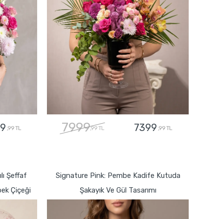
7999
9
7399
,99 TL
,99 TL
,99 TL
GÖNDER
lı Şeffaf
Signature Pink: Pembe Kadife Kutuda
bek Çiçeği
Şakayık Ve Gül Tasarımı