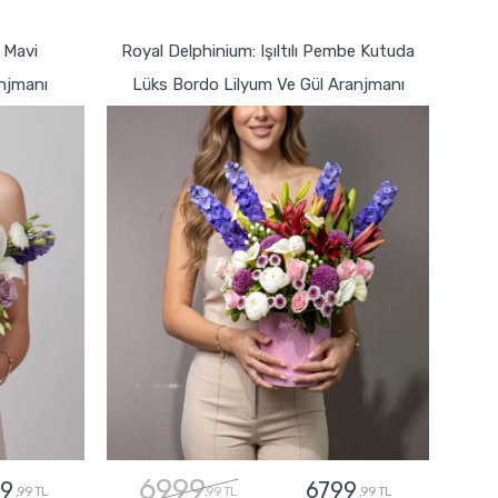
GÖNDER
 Mavi
Royal Delphinium: Işıltılı Pembe Kutuda
njmanı
Lüks Bordo Lilyum Ve Gül Aranjmanı
6999
9
6799
,99 TL
,99 TL
,99 TL