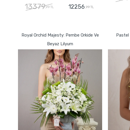
13379
12256
,99 TL
,99 TL
GÖNDER
Royal Orchid Majesty: Pembe Orkide Ve
Pastel 
Beyaz Lilyum