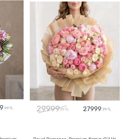
9
29999
27999
,99 TL
,99 TL
,99 TL
GÖNDER