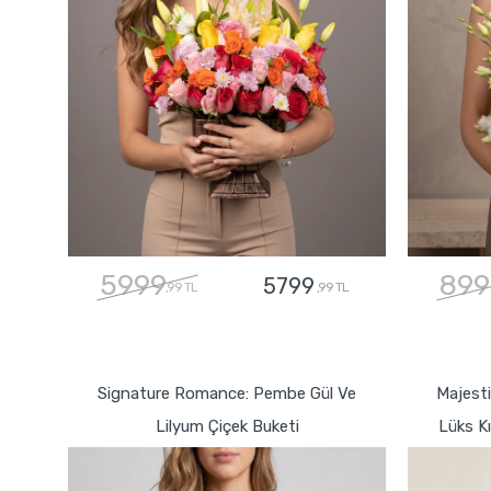
5999
899
5799
,99 TL
,99 TL
GÖNDER
Signature Romance: Pembe Gül Ve
Majesti
Lilyum Çiçek Buketi
Lüks Kı