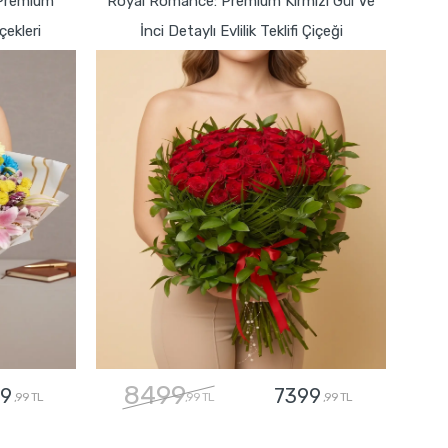
 Premium
Royal Romance: Premium Kırmızı Gül Ve
ekleri
İnci Detaylı Evlilik Teklifi Çiçeği
8499
9
7399
,99 TL
,99 TL
,99 TL