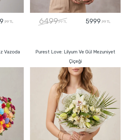
6499
9
5999
,99 TL
,99 TL
,99 TL
GÖNDER
nz Vazoda
Purest Love: Lilyum Ve Gül Mezuniyet
Çiçeği