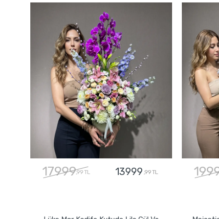
17999
199
13999
,99 TL
,99 TL
GÖNDER