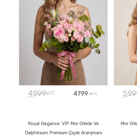
4999
599
4799
,99 TL
,99 TL
GÖNDER
Royal Elegance: VİP Mor Orkide Ve
Mor Ork
Delphinium Premium Çiçek Aranjmanı