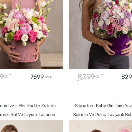
9
8799
7699
829
,99 TL
,99 TL
,99 TL
GÖNDER
GÖNDER
c Velvet: Mor Kadife Kutuda
Signature Baby Girl: İsim Yazı
rmızı Gül Ve Lilyum Tasarımı
Balonlu Ve Pelüş Tavşanlı Be