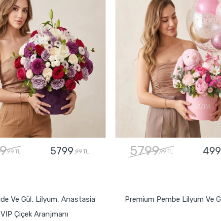
9
5799
5799
499
,99 TL
,99 TL
,99 TL
GÖNDER
GÖNDER
ide Ve Gül, Lilyum, Anastasia
Premium Pembe Lilyum Ve Gü
VIP Çiçek Aranjmanı