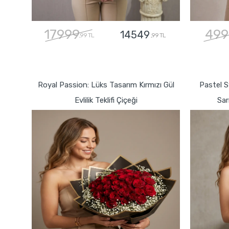
17999
499
14549
,99 TL
,99 TL
GÖNDER
Royal Passion: Lüks Tasarım Kırmızı Gül
Pastel 
Evlilik Teklifi Çiçeği
Sar