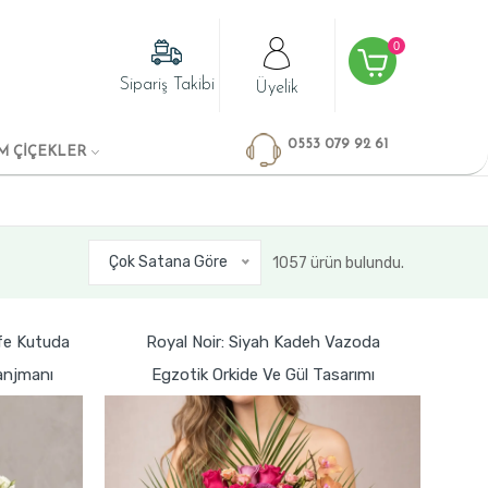
0
Sipariş Takibi
Üyelik
0553 079 92 61
M ÇİÇEKLER
Çok Satana Göre
1057 ürün bulundu.
fe Kutuda
Royal Noir: Siyah Kadeh Vazoda
ranjmanı
Egzotik Orkide Ve Gül Tasarımı