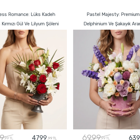
GÖNDER
GÖNDER
ess Romance: Lüks Kadeh
Pastel Majesty: Premium
Kırmızı Gül Ve Lilyum Şöleni
Delphinium Ve Şakayık Ara
9
6999
4799
639
,99 TL
,99 TL
,99 TL