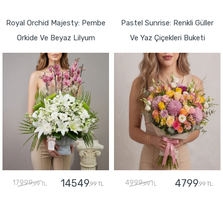
GÖNDER
GÖNDER
Royal Orchid Majesty: Pembe
Pastel Sunrise: Renkli Güller
Orkide Ve Beyaz Lilyum
Ve Yaz Çiçekleri Buketi
14549
4799
17999
4999
,99 TL
,99 TL
,99 TL
,99 TL
GÖNDER
GÖNDER