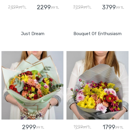
2299
3799
2499
3999
,99 TL
,99 TL
,99 TL
,99 TL
GÖNDER
GÖNDER
Just Dream
Bouquet Of Enthusiasm
2999
1799
1999
,99 TL
,99 TL
,99 TL