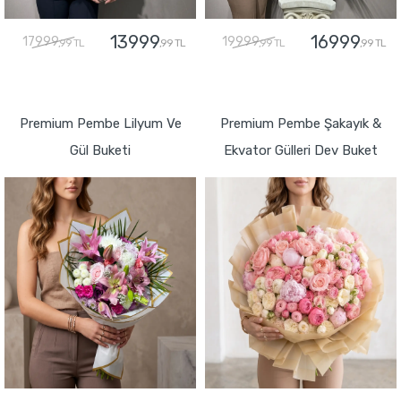
13999
16999
17999
19999
,99 TL
,99 TL
,99 TL
,99 TL
GÖNDER
GÖNDER
Premium Pembe Lilyum Ve
Premium Pembe Şakayık &
Gül Buketi
Ekvator Gülleri Dev Buket