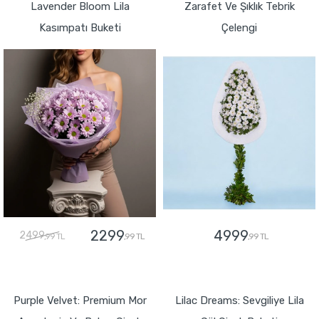
Lavender Bloom Lila
Zarafet Ve Şıklık Tebrik
Kasımpatı Buketi
Çelengi
2299
4999
2499
,99 TL
,99 TL
,99 TL
GÖNDER
GÖNDER
Purple Velvet: Premium Mor
Lilac Dreams: Sevgiliye Lila