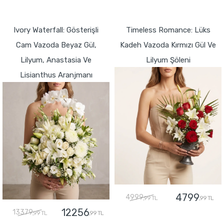
GÖNDER
GÖNDER
Ivory Waterfall: Gösterişli
Timeless Romance: Lüks
Cam Vazoda Beyaz Gül,
Kadeh Vazoda Kırmızı Gül Ve
Lilyum, Anastasia Ve
Lilyum Şöleni
Lisianthus Aranjmanı
4799
4999
,99 TL
,99 TL
12256
13379
,99 TL
,99 TL