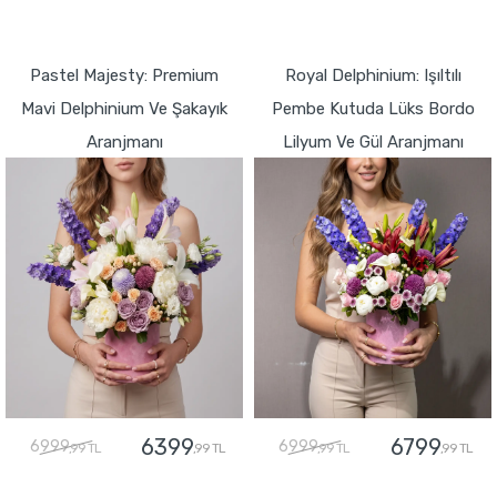
GÖNDER
GÖNDER
Pastel Majesty: Premium
Royal Delphinium: Işıltılı
Mavi Delphinium Ve Şakayık
Pembe Kutuda Lüks Bordo
Aranjmanı
Lilyum Ve Gül Aranjmanı
6399
6799
6999
6999
,99 TL
,99 TL
,99 TL
,99 TL