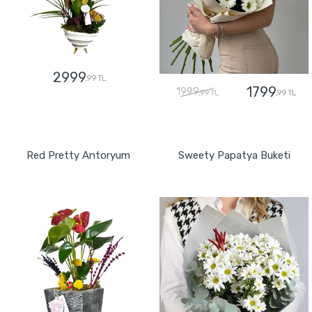
2999
,99 TL
1799
1999
,99 TL
,99 TL
GÖNDER
GÖNDER
Red Pretty Antoryum
Sweety Papatya Buketi