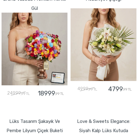
Gül
4799
4999
,99 TL
,99 TL
18999
24999
,99 TL
,99 TL
GÖNDER
GÖNDER
Lüks Tasarım Şakayık Ve
Love & Sweets Elegance:
Pembe Lilyum Çiçek Buketi
Siyah Kalp Lüks Kutuda