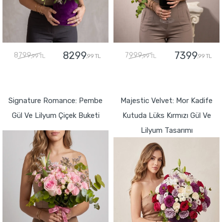
8299
7399
8799
7999
,99 TL
,99 TL
,99 TL
,99 TL
GÖNDER
GÖNDER
Signature Romance: Pembe
Majestic Velvet: Mor Kadife
Gül Ve Lilyum Çiçek Buketi
Kutuda Lüks Kırmızı Gül Ve
Lilyum Tasarımı