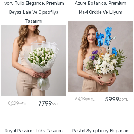
Ivory Tulip Elegance: Premium
Azure Botanica: Premium
Beyaz Lale Ve Cipsofilya
Mavi Orkide Ve Lilyum
Tasarımı
5999
6499
,99 TL
,99 TL
7799
8699
,99 TL
,99 TL
GÖNDER
GÖNDER
Royal Passion: Lüks Tasarım
Pastel Symphony Elegance: