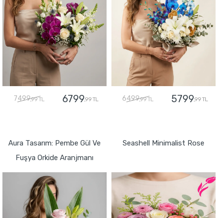
6799
5799
7499
6499
,99 TL
,99 TL
,99 TL
,99 TL
GÖNDER
GÖNDER
Aura Tasarım: Pembe Gül Ve
Seashell Minimalist Rose
Fuşya Orkide Aranjmanı