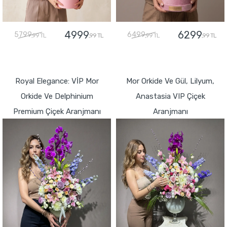
4999
6299
5799
6499
,99 TL
,99 TL
,99 TL
,99 TL
GÖNDER
GÖNDER
Royal Elegance: VİP Mor
Mor Orkide Ve Gül, Lilyum,
Orkide Ve Delphinium
Anastasia VIP Çiçek
Premium Çiçek Aranjmanı
Aranjmanı