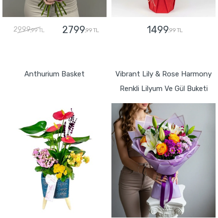
2799
1499
2999
,99 TL
,99 TL
,99 TL
GÖNDER
GÖNDER
Anthurium Basket
Vibrant Lily & Rose Harmony
Renkli Lilyum Ve Gül Buketi