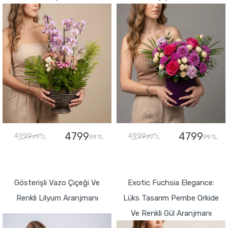
4799
4799
4999
4999
,99 TL
,99 TL
,99 TL
,99 TL
GÖNDER
GÖNDER
Gösterişli Vazo Çiçeği Ve
Exotic Fuchsia Elegance:
Renkli Lilyum Aranjmanı
Lüks Tasarım Pembe Orkide
Ve Renkli Gül Aranjmanı