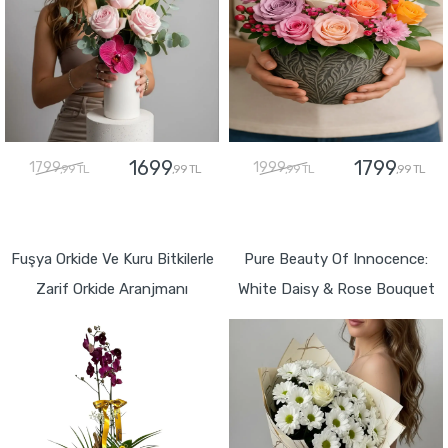
1699
1799
1799
1999
,99 TL
,99 TL
,99 TL
,99 TL
GÖNDER
GÖNDER
Fuşya Orkide Ve Kuru Bitkilerle
Pure Beauty Of Innocence:
Zarif Orkide Aranjmanı
White Daisy & Rose Bouquet