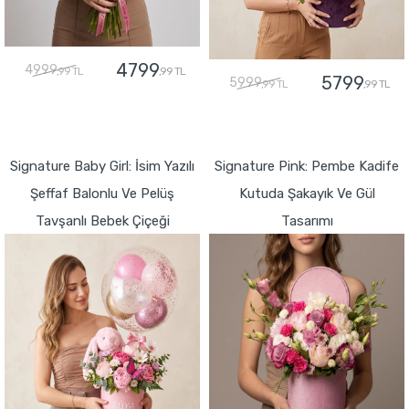
4799
4999
,99 TL
,99 TL
5799
5999
,99 TL
,99 TL
GÖNDER
GÖNDER
Signature Baby Girl: İsim Yazılı
Signature Pink: Pembe Kadife
Şeffaf Balonlu Ve Pelüş
Kutuda Şakayık Ve Gül
Tavşanlı Bebek Çiçeği
Tasarımı