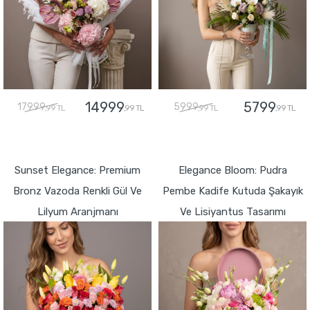
14999
5799
17999
5999
,99 TL
,99 TL
,99 TL
,99 TL
GÖNDER
GÖNDER
Sunset Elegance: Premium
Elegance Bloom: Pudra
Bronz Vazoda Renkli Gül Ve
Pembe Kadife Kutuda Şakayık
Lilyum Aranjmanı
Ve Lisiyantus Tasarımı