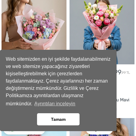
Web sitemizden en iyi şekilde faydalanabilmeniz
ve web sitemize yapacağınız ziyaretleri
5299
2499
5799
2799
,99 TL
,99 TL
,99 TL
,99 TL
kişiselleştirebilmek için çerezlerden
faydalanmaktayız. Çerez ayarlarınızı her zaman
değiştirmeniz mümkündür. Gizlilik ve Çerez
GÖNDER
GÖNDER
Politikamıza ayrıntılardan ulaşmanız
Büyüleyici Anlar Açılış Çelengi
İmza Tasarımlı Kokulu Mavi
mümkündür.
Ayrıntıları inceleyin
Sümbül Buketi
Tamam
Ara
Whatsapp