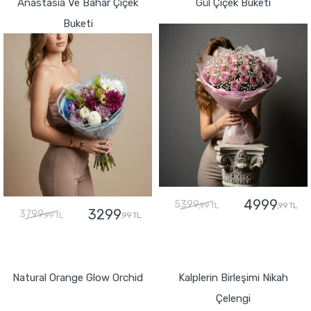
Anastasia Ve Bahar Çiçek
Gül Çiçek Buketi
Buketi
4999
5399
,99 TL
,99 TL
3299
3799
,99 TL
,99 TL
GÖNDER
GÖNDER
Natural Orange Glow Orchid
Kalplerin Birleşimi Nikah
Çelengi