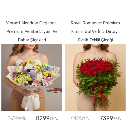
GÖNDER
GÖNDER
Vibrant Meadow Elegance:
Royal Romance: Premium
Premium Pembe Lilyum Ve
Kırmızı Gül Ve İnci Detaylı
Bahar Çiçekleri
Evlilik Teklifi Çiçeği
8299
7399
9499
8499
,99 TL
,99 TL
,99 TL
,99 TL