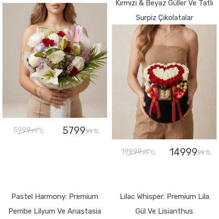
Kırmızı & Beyaz Güller Ve Tatlı
Surpiz Çikolatalar
5799
5999
,99 TL
,99 TL
14999
19999
,99 TL
,99 TL
GÖNDER
GÖNDER
Pastel Harmony: Premium
Lilac Whisper: Premium Lila
Pembe Lilyum Ve Anastasia
Gül Ve Lisianthus