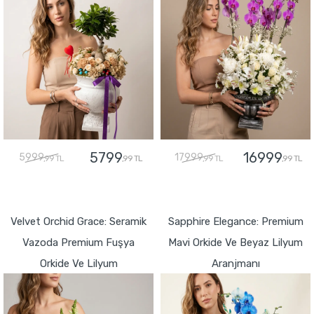
5799
16999
5999
17999
,99 TL
,99 TL
,99 TL
,99 TL
GÖNDER
GÖNDER
Velvet Orchid Grace: Seramik
Sapphire Elegance: Premium
Vazoda Premium Fuşya
Mavi Orkide Ve Beyaz Lilyum
Orkide Ve Lilyum
Aranjmanı