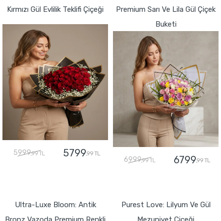
Kırmızı Gül Evlilik Teklifi Çiçeği
Premium Sarı Ve Lila Gül Çiçek
Buketi
5799
5999
,99 TL
,99 TL
6799
6999
,99 TL
,99 TL
GÖNDER
GÖNDER
Ultra-Luxe Bloom: Antik
Purest Love: Lilyum Ve Gül
Bronz Vazoda Premium Renkli
Mezuniyet Çiçeği