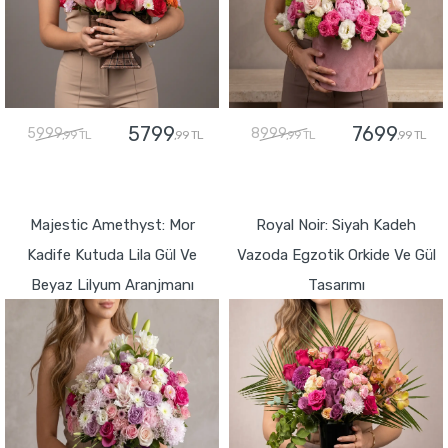
5799
7699
5999
8999
,99 TL
,99 TL
,99 TL
,99 TL
GÖNDER
GÖNDER
Majestic Amethyst: Mor
Royal Noir: Siyah Kadeh
Kadife Kutuda Lila Gül Ve
Vazoda Egzotik Orkide Ve Gül
Beyaz Lilyum Aranjmanı
Tasarımı