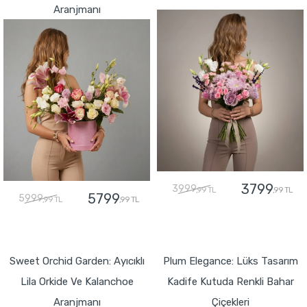
Aranjmanı
3799
3999
,99 TL
,99 TL
5799
5999
,99 TL
,99 TL
GÖNDER
GÖNDER
Sweet Orchid Garden: Ayıcıklı
Plum Elegance: Lüks Tasarım
Lila Orkide Ve Kalanchoe
Kadife Kutuda Renkli Bahar
Aranjmanı
Çiçekleri