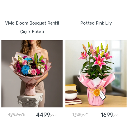
GÖNDER
GÖNDER
Vivid Bloom Bouquet Renkli
Potted Pink Lily
Çiçek Buketi
4499
1699
4999
1799
,99 TL
,99 TL
,99 TL
,99 TL