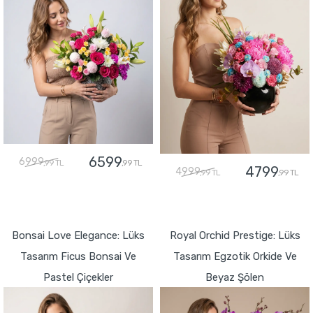
6599
6999
,99 TL
,99 TL
4799
4999
,99 TL
,99 TL
GÖNDER
GÖNDER
Bonsai Love Elegance: Lüks
Royal Orchid Prestige: Lüks
Tasarım Ficus Bonsai Ve
Tasarım Egzotik Orkide Ve
Pastel Çiçekler
Beyaz Şölen