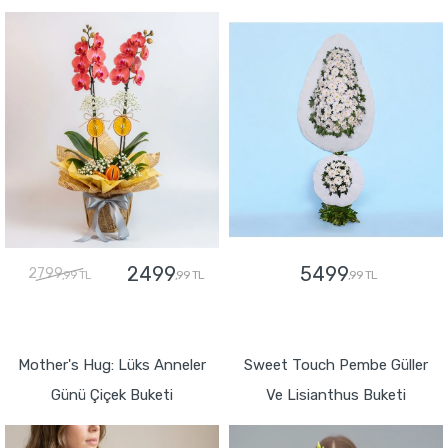
2499
5499
2799
,99 TL
,99 TL
,99 TL
GÖNDER
GÖNDER
Mother's Hug: Lüks Anneler
Sweet Touch Pembe Güller
Günü Çiçek Buketi
Ve Lisianthus Buketi