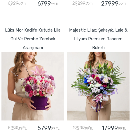
6799
27999
6999
29999
,99 TL
,99 TL
,99 TL
,99 TL
GÖNDER
GÖNDER
Lüks Mor Kadife Kutuda Lila
Majestic Lilac: Şakayık, Lale &
Gül Ve Pembe Zambak
Lilyum Premium Tasarım
Aranjmanı
Buketi
5799
17999
5999
19999
,99 TL
,99 TL
,99 TL
,99 TL