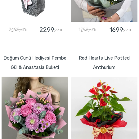
2299
1699
2499
1799
,99 TL
,99 TL
,99 TL
,99 TL
GÖNDER
GÖNDER
Doğum Günü Hediyesi Pembe
Red Hearts Live Potted
Gül & Anastasia Buketi
Anthurium