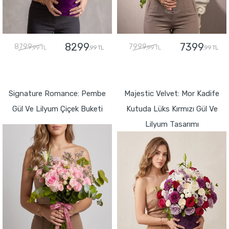
8299
7399
8799
7999
,99 TL
,99 TL
,99 TL
,99 TL
GÖNDER
GÖNDER
Signature Romance: Pembe
Majestic Velvet: Mor Kadife
Gül Ve Lilyum Çiçek Buketi
Kutuda Lüks Kırmızı Gül Ve
Lilyum Tasarımı