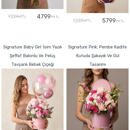
4799
4999
,99 TL
,99 TL
5799
5999
,99 TL
,99 TL
GÖNDER
GÖNDER
Signature Baby Girl: İsim Yazılı
Signature Pink: Pembe Kadife
Şeffaf Balonlu Ve Pelüş
Kutuda Şakayık Ve Gül
Tavşanlı Bebek Çiçeği
Tasarımı