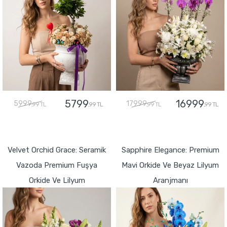
5799
16999
5999
17999
,99 TL
,99 TL
,99 TL
,99 TL
GÖNDER
GÖNDER
Velvet Orchid Grace: Seramik
Sapphire Elegance: Premium
Vazoda Premium Fuşya
Mavi Orkide Ve Beyaz Lilyum
Orkide Ve Lilyum
Aranjmanı