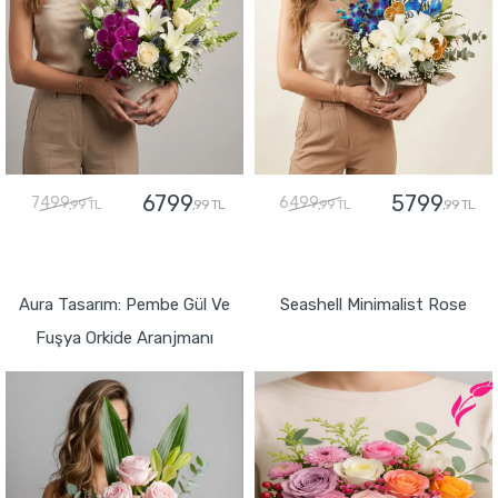
6799
5799
7499
6499
,99 TL
,99 TL
,99 TL
,99 TL
GÖNDER
GÖNDER
Aura Tasarım: Pembe Gül Ve
Seashell Minimalist Rose
Fuşya Orkide Aranjmanı