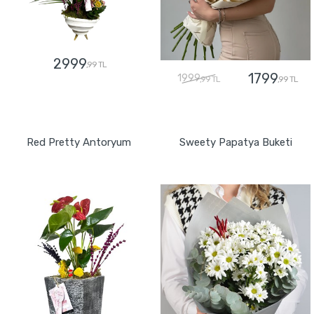
2999
,99 TL
1799
1999
,99 TL
,99 TL
GÖNDER
GÖNDER
Red Pretty Antoryum
Sweety Papatya Buketi