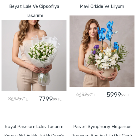
Beyaz Lale Ve Cipsofilya
Mavi Orkide Ve Lilyum
Tasarımı
5999
6499
,99 TL
,99 TL
7799
8699
,99 TL
,99 TL
GÖNDER
GÖNDER
Royal Passion: Lüks Tasarım
Pastel Symphony Elegance:
Kırmızı Gül Evlilik Teklifi Çiçeği
Premium Sarı Ve Lila Gül Çiçek