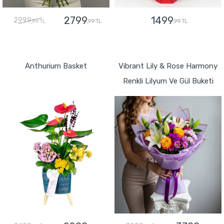
2799
1499
2999
,99 TL
,99 TL
,99 TL
GÖNDER
GÖNDER
Anthurium Basket
Vibrant Lily & Rose Harmony
Renkli Lilyum Ve Gül Buketi