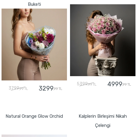
Buketi
4999
5399
,99 TL
,99 TL
3299
3799
,99 TL
,99 TL
GÖNDER
GÖNDER
Natural Orange Glow Orchid
Kalplerin Birleşimi Nikah
Çelengi