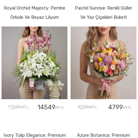
Royal Orchid Majesty: Pembe
Pastel Sunrise: Renkli Güller
Orkide Ve Beyaz Lilyum
Ve Yaz Çiçekleri Buketi
14549
4799
17999
4999
,99 TL
,99 TL
,99 TL
,99 TL
GÖNDER
GÖNDER
Ivory Tulip Elegance: Premium
Azure Botanica: Premium