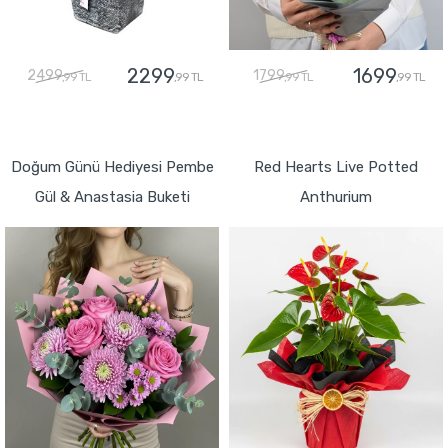
2299
1699
2499
1799
,99 TL
,99 TL
,99 TL
,99 TL
GÖNDER
GÖNDER
Doğum Günü Hediyesi Pembe
Red Hearts Live Potted
Gül & Anastasia Buketi
Anthurium