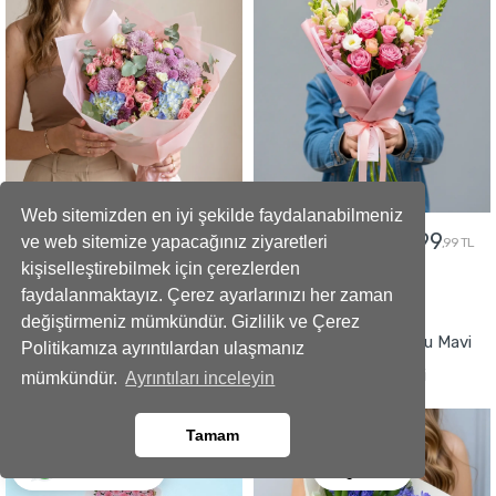
Web sitemizden en iyi şekilde faydalanabilmeniz
5299
2499
5799
2799
ve web sitemize yapacağınız ziyaretleri
,99 TL
,99 TL
,99 TL
,99 TL
kişiselleştirebilmek için çerezlerden
faydalanmaktayız. Çerez ayarlarınızı her zaman
GÖNDER
GÖNDER
değiştirmeniz mümkündür. Gizlilik ve Çerez
Büyüleyici Anlar Açılış Çelengi
İmza Tasarımlı Kokulu Mavi
Politikamıza ayrıntılardan ulaşmanız
Sümbül Buketi
mümkündür.
Ayrıntıları inceleyin
Tamam
Ara
Whatsapp