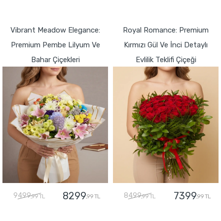
GÖNDER
GÖNDER
Vibrant Meadow Elegance:
Royal Romance: Premium
Premium Pembe Lilyum Ve
Kırmızı Gül Ve İnci Detaylı
Bahar Çiçekleri
Evlilik Teklifi Çiçeği
8299
7399
9499
8499
,99 TL
,99 TL
,99 TL
,99 TL