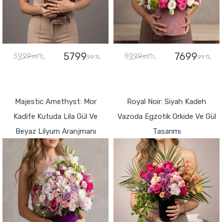
5799
7699
5999
8999
,99 TL
,99 TL
,99 TL
,99 TL
GÖNDER
GÖNDER
Majestic Amethyst: Mor
Royal Noir: Siyah Kadeh
Kadife Kutuda Lila Gül Ve
Vazoda Egzotik Orkide Ve Gül
Beyaz Lilyum Aranjmanı
Tasarımı