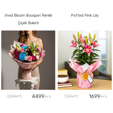
GÖNDER
GÖNDER
Vivid Bloom Bouquet Renkli
Potted Pink Lily
Çiçek Buketi
4499
1699
4999
1799
,99 TL
,99 TL
,99 TL
,99 TL
GÖNDER
GÖNDER