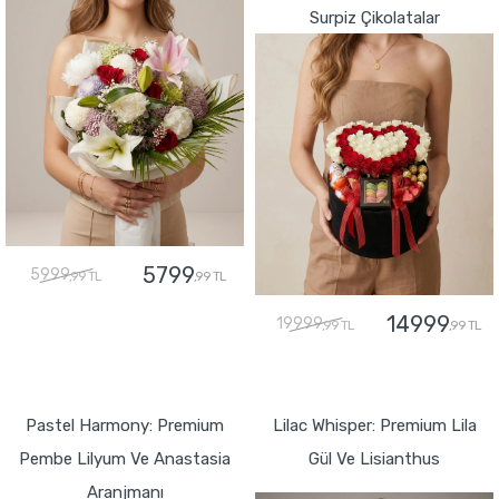
Surpiz Çikolatalar
5799
5999
,99 TL
,99 TL
14999
19999
,99 TL
,99 TL
GÖNDER
GÖNDER
Pastel Harmony: Premium
Lilac Whisper: Premium Lila
Pembe Lilyum Ve Anastasia
Gül Ve Lisianthus
Aranjmanı