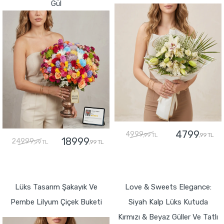
Gül
4799
4999
,99 TL
,99 TL
18999
24999
,99 TL
,99 TL
GÖNDER
GÖNDER
Lüks Tasarım Şakayık Ve
Love & Sweets Elegance:
Pembe Lilyum Çiçek Buketi
Siyah Kalp Lüks Kutuda
Kırmızı & Beyaz Güller Ve Tatlı