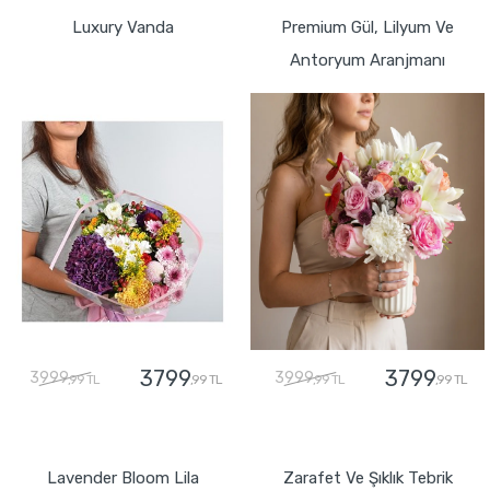
Luxury Vanda
Premium Gül, Lilyum Ve
Antoryum Aranjmanı
3799
3799
3999
3999
,99 TL
,99 TL
,99 TL
,99 TL
GÖNDER
GÖNDER
Lavender Bloom Lila
Zarafet Ve Şıklık Tebrik