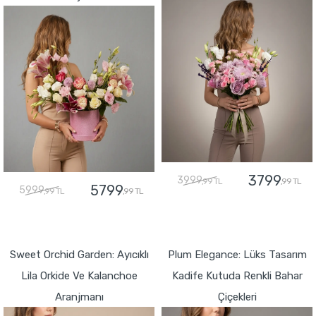
3799
3999
,99 TL
,99 TL
5799
5999
,99 TL
,99 TL
GÖNDER
GÖNDER
Sweet Orchid Garden: Ayıcıklı
Plum Elegance: Lüks Tasarım
Lila Orkide Ve Kalanchoe
Kadife Kutuda Renkli Bahar
Aranjmanı
Çiçekleri