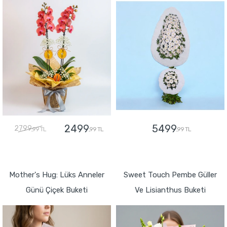
2499
5499
2799
,99 TL
,99 TL
,99 TL
GÖNDER
GÖNDER
Mother's Hug: Lüks Anneler
Sweet Touch Pembe Güller
Günü Çiçek Buketi
Ve Lisianthus Buketi