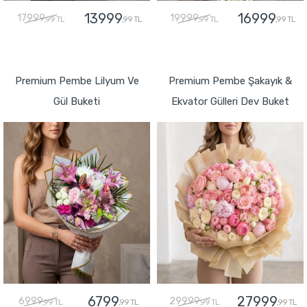
13999
16999
17999
19999
,99 TL
,99 TL
,99 TL
,99 TL
GÖNDER
GÖNDER
Premium Pembe Lilyum Ve
Premium Pembe Şakayık &
Gül Buketi
Ekvator Gülleri Dev Buket
6799
27999
6999
29999
,99 TL
,99 TL
,99 TL
,99 TL