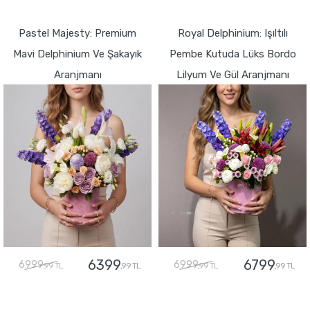
GÖNDER
Pastel Majesty: Premium
Royal Delphinium: Işıltılı
Mavi Delphinium Ve Şakayık
Pembe Kutuda Lüks Bordo
Aranjmanı
Lilyum Ve Gül Aranjmanı
6399
6799
6999
6999
,99 TL
,99 TL
,99 TL
,99 TL
GÖNDER
GÖNDER