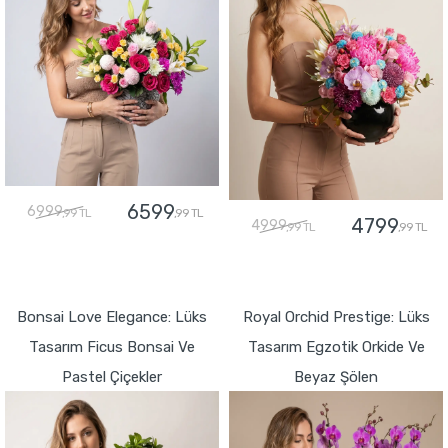
6599
6999
,99 TL
,99 TL
4799
4999
,99 TL
,99 TL
GÖNDER
GÖNDER
Bonsai Love Elegance: Lüks
Royal Orchid Prestige: Lüks
Tasarım Ficus Bonsai Ve
Tasarım Egzotik Orkide Ve
Pastel Çiçekler
Beyaz Şölen