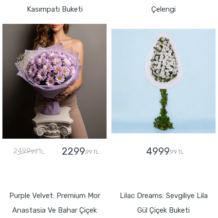
Kasımpatı Buketi
Çelengi
2299
4999
2499
,99 TL
,99 TL
,99 TL
GÖNDER
GÖNDER
Purple Velvet: Premium Mor
Lilac Dreams: Sevgiliye Lila
Anastasia Ve Bahar Çiçek
Gül Çiçek Buketi