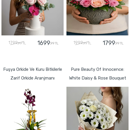
1699
1799
1799
1999
,99 TL
,99 TL
,99 TL
,99 TL
GÖNDER
GÖNDER
Fuşya Orkide Ve Kuru Bitkilerle
Pure Beauty Of Innocence:
Zarif Orkide Aranjmanı
White Daisy & Rose Bouquet