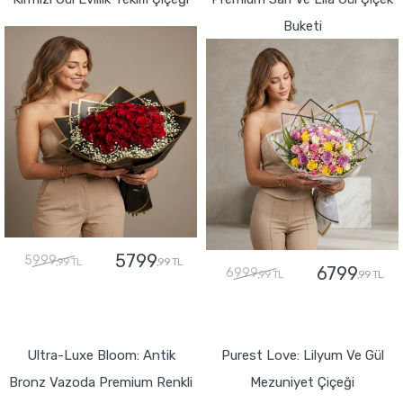
Buketi
5799
5999
,99 TL
,99 TL
6799
6999
,99 TL
,99 TL
GÖNDER
GÖNDER
Ultra-Luxe Bloom: Antik
Purest Love: Lilyum Ve Gül
Bronz Vazoda Premium Renkli
Mezuniyet Çiçeği