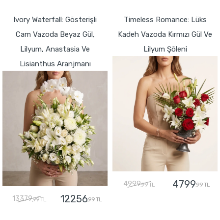
GÖNDER
GÖNDER
Ivory Waterfall: Gösterişli
Timeless Romance: Lüks
Cam Vazoda Beyaz Gül,
Kadeh Vazoda Kırmızı Gül Ve
Lilyum, Anastasia Ve
Lilyum Şöleni
Lisianthus Aranjmanı
4799
4999
,99 TL
,99 TL
12256
13379
,99 TL
,99 TL
GÖNDER