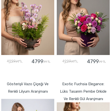
4799
4799
4999
4999
,99 TL
,99 TL
,99 TL
,99 TL
GÖNDER
GÖNDER
Gösterişli Vazo Çiçeği Ve
Exotic Fuchsia Elegance:
Renkli Lilyum Aranjmanı
Lüks Tasarım Pembe Orkide
Ve Renkli Gül Aranjmanı