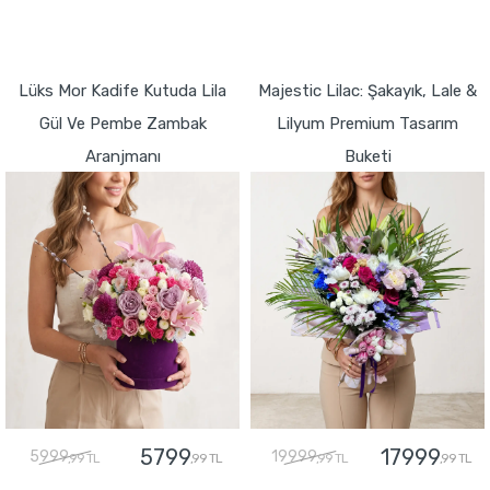
GÖNDER
GÖNDER
Lüks Mor Kadife Kutuda Lila
Majestic Lilac: Şakayık, Lale &
Gül Ve Pembe Zambak
Lilyum Premium Tasarım
Aranjmanı
Buketi
5799
17999
5999
19999
,99 TL
,99 TL
,99 TL
,99 TL