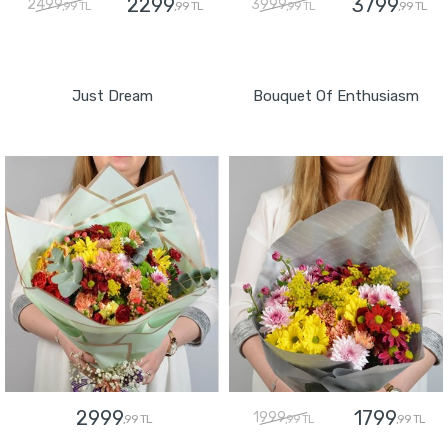
2299
3799
2499
3999
,99 TL
,99 TL
,99 TL
,99 TL
GÖNDER
GÖNDER
Just Dream
Bouquet Of Enthusiasm
2999
1799
1999
,99 TL
,99 TL
,99 TL