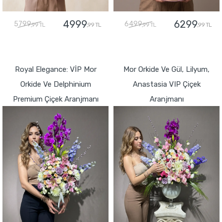
4999
6299
5799
6499
,99 TL
,99 TL
,99 TL
,99 TL
GÖNDER
GÖNDER
Royal Elegance: VİP Mor
Mor Orkide Ve Gül, Lilyum,
Orkide Ve Delphinium
Anastasia VIP Çiçek
Premium Çiçek Aranjmanı
Aranjmanı