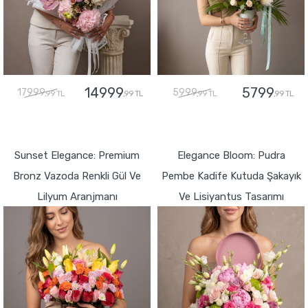
14999
5799
17999
5999
,99 TL
,99 TL
,99 TL
,99 TL
GÖNDER
GÖNDER
Sunset Elegance: Premium
Elegance Bloom: Pudra
Bronz Vazoda Renkli Gül Ve
Pembe Kadife Kutuda Şakayık
Lilyum Aranjmanı
Ve Lisiyantus Tasarımı