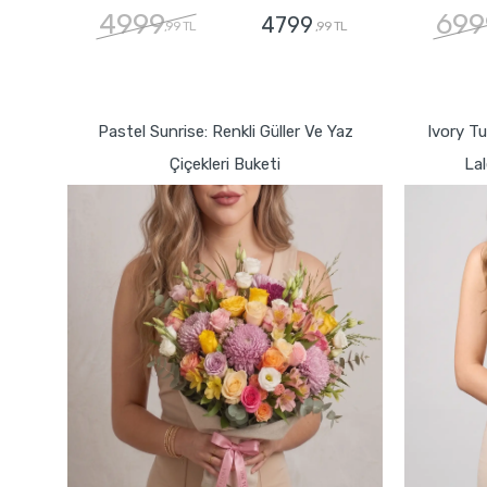
4999
699
4799
,99 TL
,99 TL
GÖNDER
Pastel Sunrise: Renkli Güller Ve Yaz
Ivory T
Çiçekleri Buketi
Lal