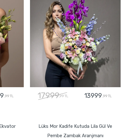
17999
9
13999
,99 TL
,99 TL
,99 TL
GÖNDER
Ekvator
Lüks Mor Kadife Kutuda Lila Gül Ve
Pembe Zambak Aranjmanı