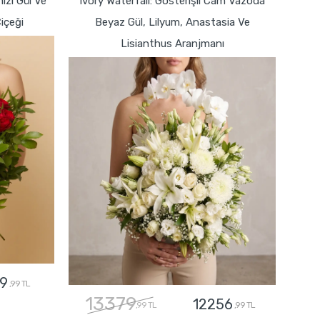
zı Gül Ve
Ivory Waterfall: Gösterişli Cam Vazoda
Çiçeği
Beyaz Gül, Lilyum, Anastasia Ve
Lisianthus Aranjmanı
9
,99 TL
13379
12256
,99 TL
,99 TL