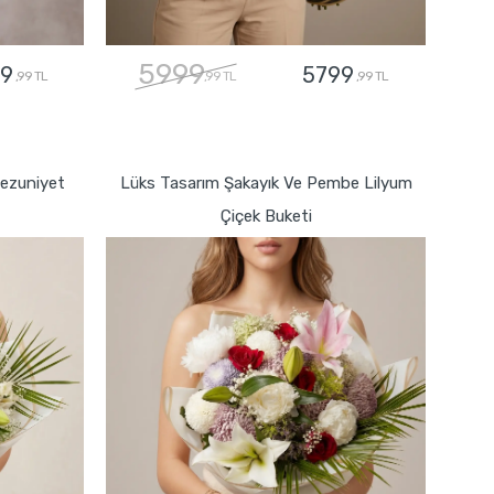
5999
9
5799
,99 TL
,99 TL
,99 TL
GÖNDER
Mezuniyet
Lüks Tasarım Şakayık Ve Pembe Lilyum
Çiçek Buketi