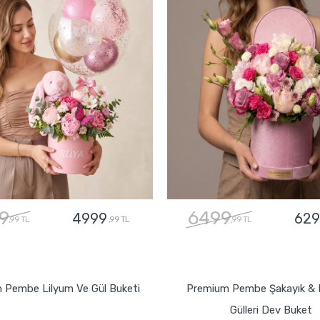
9
6499
4999
629
,99 TL
,99 TL
,99 TL
GÖNDER
GÖNDER
 Pembe Lilyum Ve Gül Buketi
Premium Pembe Şakayık & 
Gülleri Dev Buket