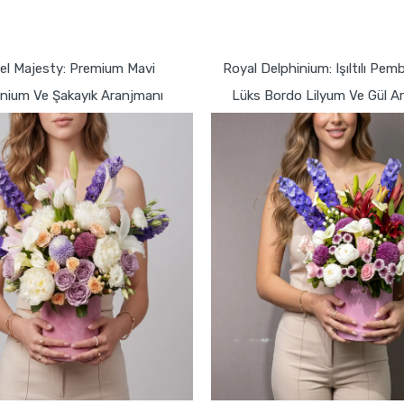
GÖNDER
GÖNDER
el Majesty: Premium Mavi
Royal Delphinium: Işıltılı Pe
inium Ve Şakayık Aranjmanı
Lüks Bordo Lilyum Ve Gül A