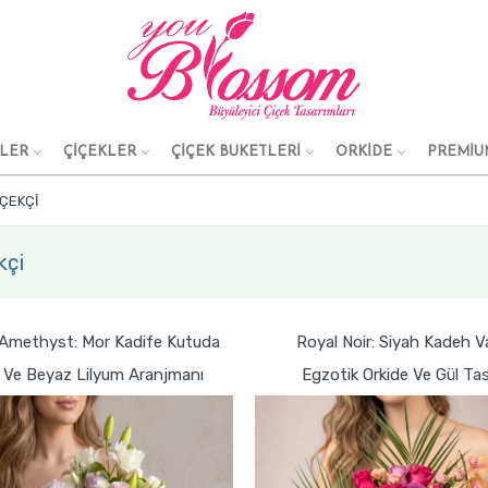
KLER
ÇİÇEKLER
ÇİÇEK BUKETLERİ
ORKİDE
PREMİU
IÇEKÇI
kçi
 Amethyst: Mor Kadife Kutuda
Royal Noir: Siyah Kadeh 
l Ve Beyaz Lilyum Aranjmanı
Egzotik Orkide Ve Gül Tas