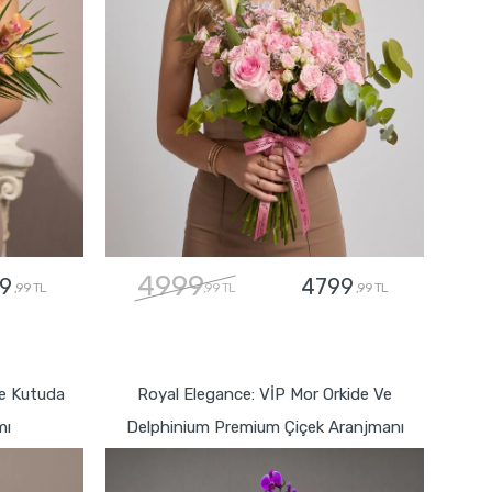
4999
9
4799
,99 TL
,99 TL
,99 TL
GÖNDER
fe Kutuda
Royal Elegance: VİP Mor Orkide Ve
mı
Delphinium Premium Çiçek Aranjmanı