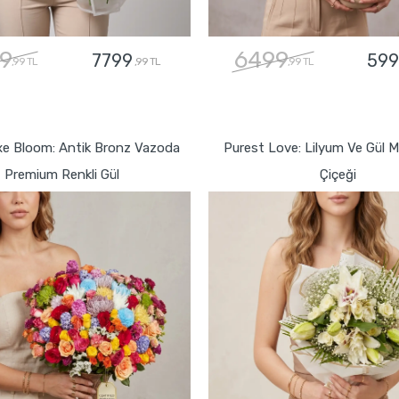
9
6499
7799
599
,99 TL
,99 TL
,99 TL
GÖNDER
GÖNDER
xe Bloom: Antik Bronz Vazoda
Purest Love: Lilyum Ve Gül 
Premium Renkli Gül
Çiçeği