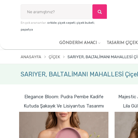
En çok arananlar:
orkide
,
çiçek sepeti
,
çiçek buketi
,
papatya
GÖNDERİM AMACI
TASARIM ÇİÇE
ANASAYFA
ÇIÇEK
SARIYER, BALTALİMANI MAHALLESİ Ç
SARIYER, BALTALİMANI MAHALLESİ Çiçe
Elegance Bloom: Pudra Pembe Kadife
Majestic
Kutuda Şakayık Ve Lisiyantus Tasarımı
Lila Gü