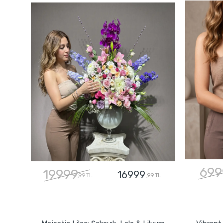
699
19999
16999
,99 TL
,99 TL
GÖNDER