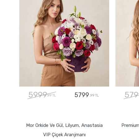
5999
579
5799
,99 TL
,99 TL
GÖNDER
Mor Orkide Ve Gül, Lilyum, Anastasia
Premium
VIP Çiçek Aranjmanı