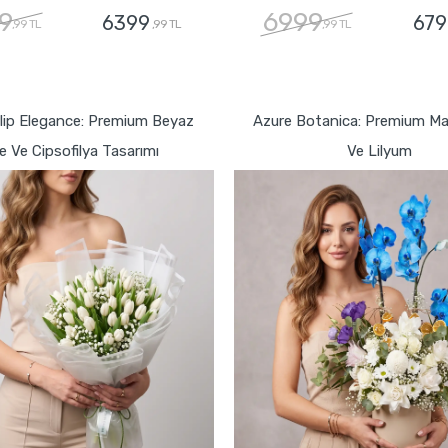
9
6999
6399
679
,99 TL
,99 TL
,99 TL
GÖNDER
GÖNDER
ulip Elegance: Premium Beyaz
Azure Botanica: Premium Mav
e Ve Cipsofilya Tasarımı
Ve Lilyum