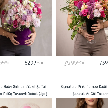
9
7999
8299
739
,99 TL
,99 TL
,99 TL
GÖNDER
GÖNDER
e Baby Girl: İsim Yazılı Şeffaf
Signature Pink: Pembe Kadi
e Pelüş Tavşanlı Bebek Çiçeği
Şakayık Ve Gül Tasarı