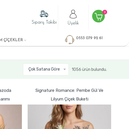
0
Sipariş Takibi
Üyelik
0553 079 92 61
M ÇİÇEKLER
Çok Satana Göre
1056 ürün bulundu.
Vazoda
Signature Romance: Pembe Gül Ve
arımı
Lilyum Çiçek Buketi