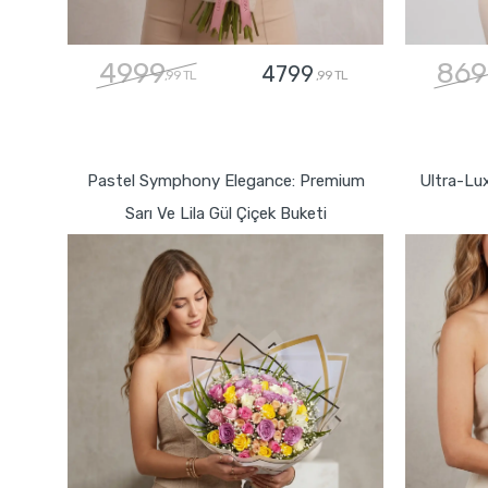
4999
869
4799
,99 TL
,99 TL
GÖNDER
Pastel Symphony Elegance: Premium
Ultra-Lu
Sarı Ve Lila Gül Çiçek Buketi