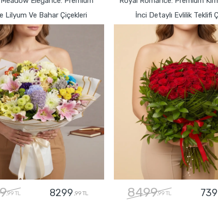
 Meadow Elegance: Premium
Royal Romance: Premium Kırmı
 Lilyum Ve Bahar Çiçekleri
İnci Detaylı Evlilik Teklifi 
9
8499
8299
739
,99 TL
,99 TL
,99 TL