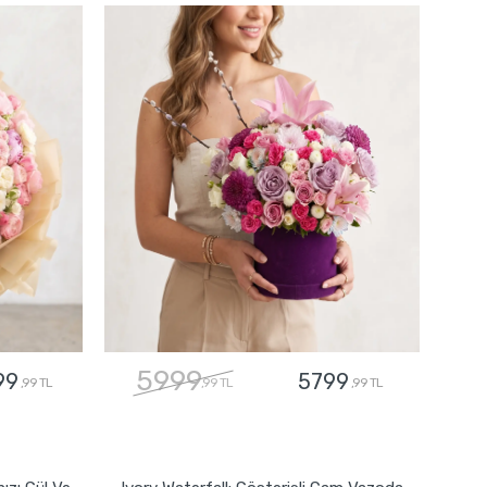
5999
99
5799
,99 TL
,99 TL
,99 TL
GÖNDER