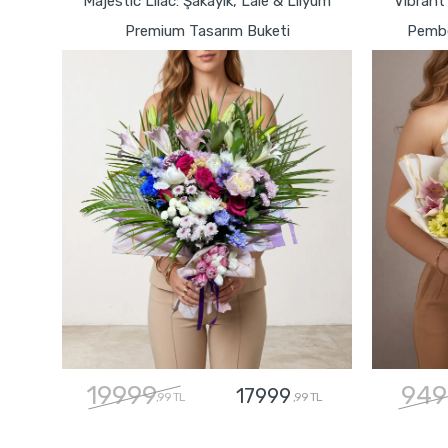
Majestic Lilac: Şakayık, Lale & Lilyum
Vibrant
Premium Tasarım Buketi
Pembe
19999
949
17999
,99 TL
,99 TL