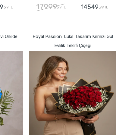
17999
9
14549
,99 TL
,99 TL
,99 TL
GÖNDER
i Orkide
Royal Passion: Lüks Tasarım Kırmızı Gül
Evlilik Teklifi Çiçeği