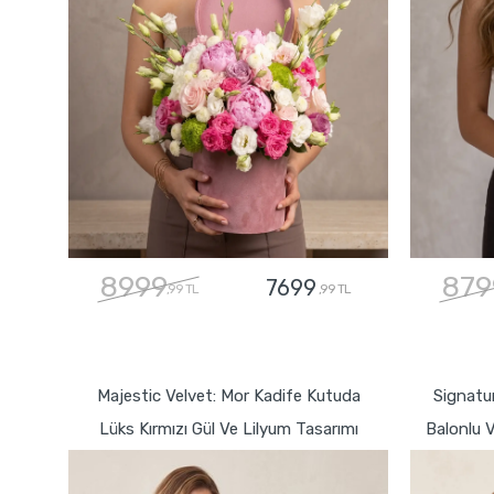
8999
879
7699
,99 TL
,99 TL
GÖNDER
Majestic Velvet: Mor Kadife Kutuda
Signatur
Lüks Kırmızı Gül Ve Lilyum Tasarımı
Balonlu V