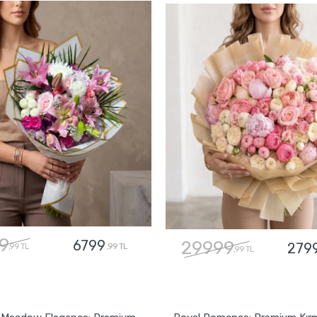
9
6799
29999
279
,99 TL
,99 TL
,99 TL
GÖNDER
GÖNDER