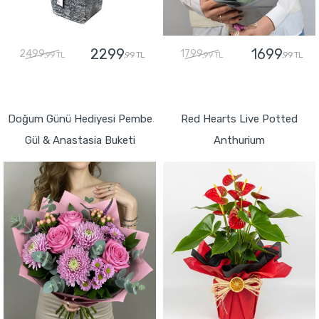
2299
1699
2499
1799
,99 TL
,99 TL
,99 TL
,99 TL
GÖNDER
GÖNDER
Doğum Günü Hediyesi Pembe
Red Hearts Live Potted
Gül & Anastasia Buketi
Anthurium