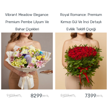
GÖNDER
GÖNDER
Vibrant Meadow Elegance:
Royal Romance: Premium
Premium Pembe Lilyum Ve
Kırmızı Gül Ve İnci Detaylı
Bahar Çiçekleri
Evlilik Teklifi Çiçeği
8299
7399
9499
8499
,99 TL
,99 TL
,99 TL
,99 TL