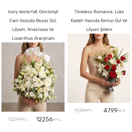
GÖNDER
GÖNDER
Ivory Waterfall: Gösterişli
Timeless Romance: Lüks
Cam Vazoda Beyaz Gül,
Kadeh Vazoda Kırmızı Gül Ve
Lilyum, Anastasia Ve
Lilyum Şöleni
Lisianthus Aranjmanı
4799
4999
,99 TL
,99 TL
12256
13379
,99 TL
,99 TL
GÖNDER