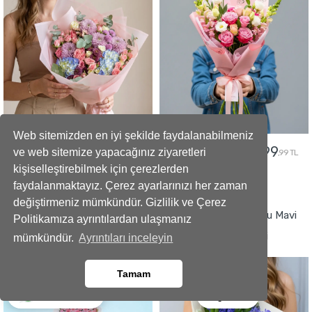
Web sitemizden en iyi şekilde faydalanabilmeniz
5299
2499
5799
2799
ve web sitemize yapacağınız ziyaretleri
,99 TL
,99 TL
,99 TL
,99 TL
kişiselleştirebilmek için çerezlerden
faydalanmaktayız. Çerez ayarlarınızı her zaman
GÖNDER
GÖNDER
değiştirmeniz mümkündür. Gizlilik ve Çerez
Büyüleyici Anlar Açılış Çelengi
İmza Tasarımlı Kokulu Mavi
Politikamıza ayrıntılardan ulaşmanız
Sümbül Buketi
mümkündür.
Ayrıntıları inceleyin
Tamam
Ara
Whatsapp