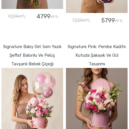
4799
4999
,99 TL
,99 TL
5799
5999
,99 TL
,99 TL
GÖNDER
GÖNDER
Signature Baby Girl: İsim Yazılı
Signature Pink: Pembe Kadife
Şeffaf Balonlu Ve Pelüş
Kutuda Şakayık Ve Gül
Tavşanlı Bebek Çiçeği
Tasarımı