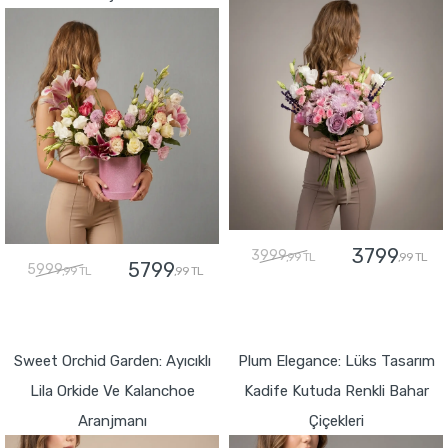
3799
3999
,99 TL
,99 TL
5799
5999
,99 TL
,99 TL
GÖNDER
GÖNDER
Sweet Orchid Garden: Ayıcıklı
Plum Elegance: Lüks Tasarım
Lila Orkide Ve Kalanchoe
Kadife Kutuda Renkli Bahar
Aranjmanı
Çiçekleri