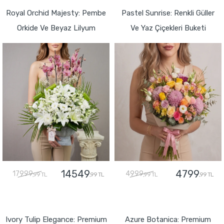
Royal Orchid Majesty: Pembe
Pastel Sunrise: Renkli Güller
Orkide Ve Beyaz Lilyum
Ve Yaz Çiçekleri Buketi
14549
4799
17999
4999
,99 TL
,99 TL
,99 TL
,99 TL
GÖNDER
GÖNDER
Ivory Tulip Elegance: Premium
Azure Botanica: Premium