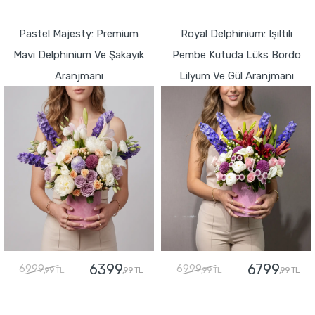
GÖNDER
Pastel Majesty: Premium
Royal Delphinium: Işıltılı
Mavi Delphinium Ve Şakayık
Pembe Kutuda Lüks Bordo
Aranjmanı
Lilyum Ve Gül Aranjmanı
6399
6799
6999
6999
,99 TL
,99 TL
,99 TL
,99 TL
GÖNDER
GÖNDER