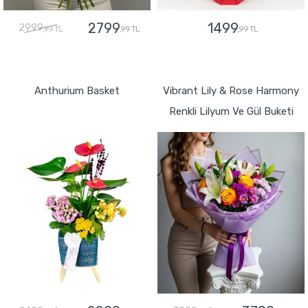
2799
1499
2999
,99 TL
,99 TL
,99 TL
GÖNDER
GÖNDER
Anthurium Basket
Vibrant Lily & Rose Harmony
Renkli Lilyum Ve Gül Buketi