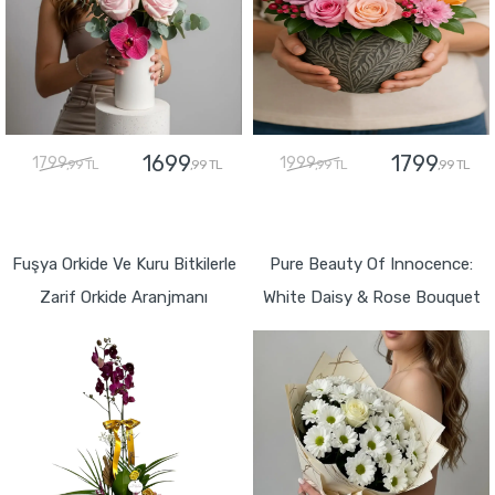
1699
1799
1799
1999
,99 TL
,99 TL
,99 TL
,99 TL
GÖNDER
GÖNDER
Fuşya Orkide Ve Kuru Bitkilerle
Pure Beauty Of Innocence:
Zarif Orkide Aranjmanı
White Daisy & Rose Bouquet