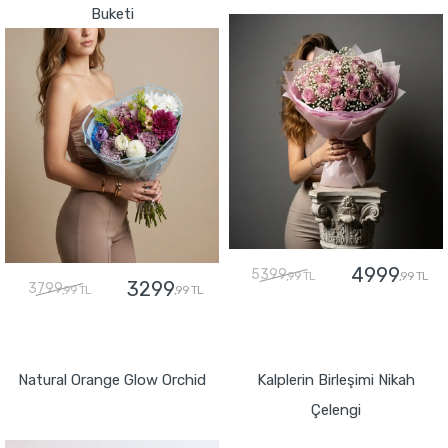
Buketi
4999
5399
,99 TL
,99 TL
3299
3799
,99 TL
,99 TL
GÖNDER
GÖNDER
Natural Orange Glow Orchid
Kalplerin Birleşimi Nikah
Çelengi