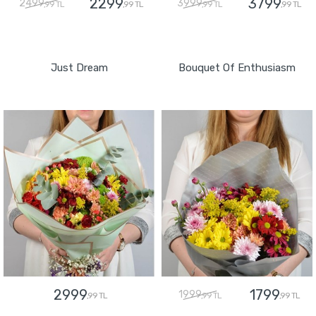
2299
3799
2499
3999
,99 TL
,99 TL
,99 TL
,99 TL
GÖNDER
GÖNDER
Just Dream
Bouquet Of Enthusiasm
2999
1799
1999
,99 TL
,99 TL
,99 TL