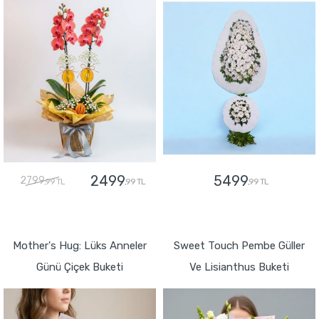
2499
5499
2799
,99 TL
,99 TL
,99 TL
GÖNDER
GÖNDER
Mother's Hug: Lüks Anneler
Sweet Touch Pembe Güller
Günü Çiçek Buketi
Ve Lisianthus Buketi