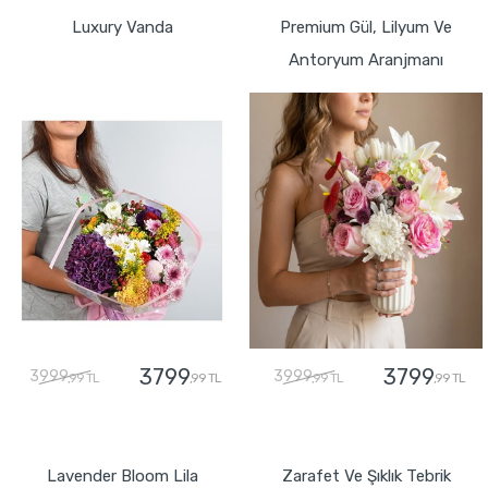
Luxury Vanda
Premium Gül, Lilyum Ve
Antoryum Aranjmanı
3799
3799
3999
3999
,99 TL
,99 TL
,99 TL
,99 TL
GÖNDER
GÖNDER
Lavender Bloom Lila
Zarafet Ve Şıklık Tebrik