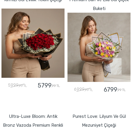
Buketi
5799
5999
,99 TL
,99 TL
6799
6999
,99 TL
,99 TL
GÖNDER
GÖNDER
Ultra-Luxe Bloom: Antik
Purest Love: Lilyum Ve Gül
Bronz Vazoda Premium Renkli
Mezuniyet Çiçeği