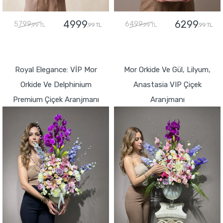
4999
6299
5799
6499
,99 TL
,99 TL
,99 TL
,99 TL
GÖNDER
GÖNDER
Royal Elegance: VİP Mor
Mor Orkide Ve Gül, Lilyum,
Orkide Ve Delphinium
Anastasia VIP Çiçek
Premium Çiçek Aranjmanı
Aranjmanı