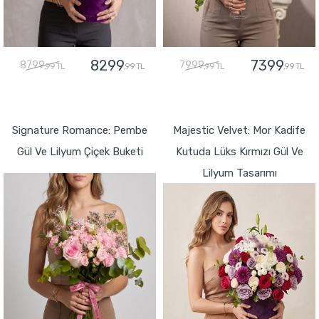
8299
7399
8799
7999
,99 TL
,99 TL
,99 TL
,99 TL
GÖNDER
GÖNDER
Signature Romance: Pembe
Majestic Velvet: Mor Kadife
Gül Ve Lilyum Çiçek Buketi
Kutuda Lüks Kırmızı Gül Ve
Lilyum Tasarımı