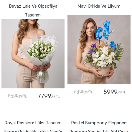
Beyaz Lale Ve Cipsofilya
Mavi Orkide Ve Lilyum
Tasarımı
5999
6499
,99 TL
,99 TL
7799
8699
,99 TL
,99 TL
GÖNDER
GÖNDER
Royal Passion: Lüks Tasarım
Pastel Symphony Elegance:
Kırmızı Gül Evlilik Teklifi Çiçeği
Premium Sarı Ve Lila Gül Çiçek