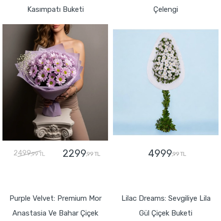
Kasımpatı Buketi
Çelengi
2299
4999
2499
,99 TL
,99 TL
,99 TL
GÖNDER
GÖNDER
Purple Velvet: Premium Mor
Lilac Dreams: Sevgiliye Lila
Anastasia Ve Bahar Çiçek
Gül Çiçek Buketi