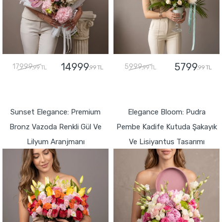
14999
5799
17999
5999
,99 TL
,99 TL
,99 TL
,99 TL
GÖNDER
GÖNDER
Sunset Elegance: Premium
Elegance Bloom: Pudra
Bronz Vazoda Renkli Gül Ve
Pembe Kadife Kutuda Şakayık
Lilyum Aranjmanı
Ve Lisiyantus Tasarımı