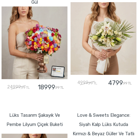
Gül
4799
4999
,99 TL
,99 TL
18999
24999
,99 TL
,99 TL
GÖNDER
GÖNDER
Lüks Tasarım Şakayık Ve
Love & Sweets Elegance:
Pembe Lilyum Çiçek Buketi
Siyah Kalp Lüks Kutuda
Kırmızı & Beyaz Güller Ve Tatlı