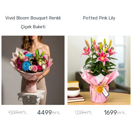
GÖNDER
GÖNDER
Vivid Bloom Bouquet Renkli
Potted Pink Lily
Çiçek Buketi
4499
1699
4999
1799
,99 TL
,99 TL
,99 TL
,99 TL
GÖNDER
GÖNDER