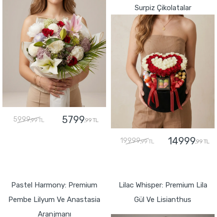
Surpiz Çikolatalar
5799
5999
,99 TL
,99 TL
14999
19999
,99 TL
,99 TL
GÖNDER
GÖNDER
Pastel Harmony: Premium
Lilac Whisper: Premium Lila
Pembe Lilyum Ve Anastasia
Gül Ve Lisianthus
Aranjmanı