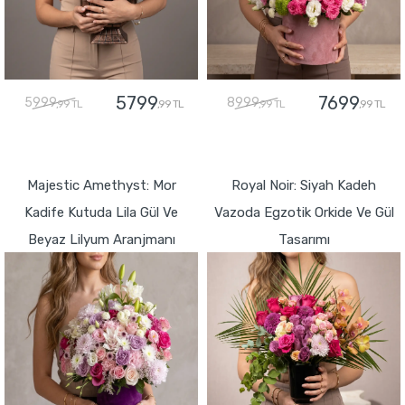
5799
7699
5999
8999
,99 TL
,99 TL
,99 TL
,99 TL
GÖNDER
GÖNDER
Majestic Amethyst: Mor
Royal Noir: Siyah Kadeh
Kadife Kutuda Lila Gül Ve
Vazoda Egzotik Orkide Ve Gül
Beyaz Lilyum Aranjmanı
Tasarımı