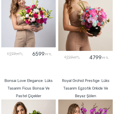
6599
6999
,99 TL
,99 TL
4799
4999
,99 TL
,99 TL
GÖNDER
GÖNDER
Bonsai Love Elegance: Lüks
Royal Orchid Prestige: Lüks
Tasarım Ficus Bonsai Ve
Tasarım Egzotik Orkide Ve
Pastel Çiçekler
Beyaz Şölen