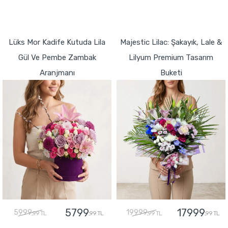
GÖNDER
GÖNDER
Lüks Mor Kadife Kutuda Lila
Majestic Lilac: Şakayık, Lale &
Gül Ve Pembe Zambak
Lilyum Premium Tasarım
Aranjmanı
Buketi
5799
17999
5999
19999
,99 TL
,99 TL
,99 TL
,99 TL