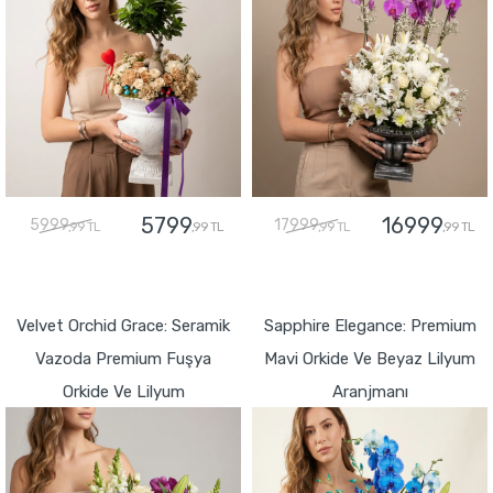
5799
16999
5999
17999
,99 TL
,99 TL
,99 TL
,99 TL
GÖNDER
GÖNDER
Velvet Orchid Grace: Seramik
Sapphire Elegance: Premium
Vazoda Premium Fuşya
Mavi Orkide Ve Beyaz Lilyum
Orkide Ve Lilyum
Aranjmanı