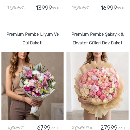
13999
16999
17999
19999
,99 TL
,99 TL
,99 TL
,99 TL
GÖNDER
GÖNDER
Premium Pembe Lilyum Ve
Premium Pembe Şakayık &
Gül Buketi
Ekvator Gülleri Dev Buket
6799
27999
6999
29999
,99 TL
,99 TL
,99 TL
,99 TL