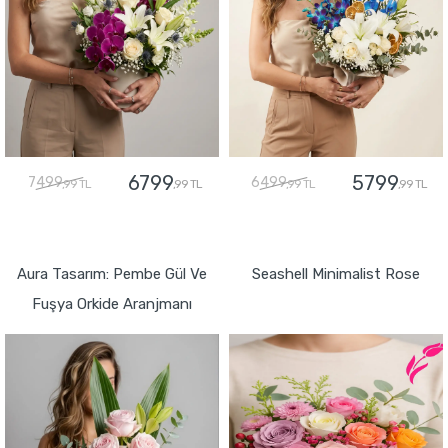
6799
5799
7499
6499
,99 TL
,99 TL
,99 TL
,99 TL
GÖNDER
GÖNDER
Aura Tasarım: Pembe Gül Ve
Seashell Minimalist Rose
Fuşya Orkide Aranjmanı