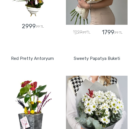
2999
,99 TL
1799
1999
,99 TL
,99 TL
GÖNDER
GÖNDER
Red Pretty Antoryum
Sweety Papatya Buketi