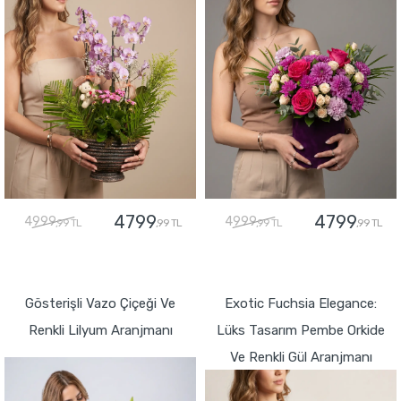
4799
4799
4999
4999
,99 TL
,99 TL
,99 TL
,99 TL
GÖNDER
GÖNDER
Gösterişli Vazo Çiçeği Ve
Exotic Fuchsia Elegance:
Renkli Lilyum Aranjmanı
Lüks Tasarım Pembe Orkide
Ve Renkli Gül Aranjmanı