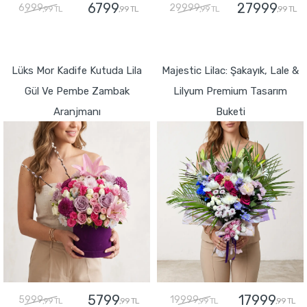
6799
27999
6999
29999
,99 TL
,99 TL
,99 TL
,99 TL
GÖNDER
GÖNDER
Lüks Mor Kadife Kutuda Lila
Majestic Lilac: Şakayık, Lale &
Gül Ve Pembe Zambak
Lilyum Premium Tasarım
Aranjmanı
Buketi
5799
17999
5999
19999
,99 TL
,99 TL
,99 TL
,99 TL