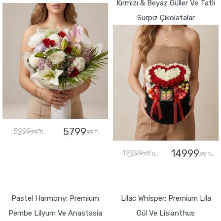
Kırmızı & Beyaz Güller Ve Tatlı
Surpiz Çikolatalar
5799
5999
,99 TL
,99 TL
14999
19999
,99 TL
,99 TL
GÖNDER
GÖNDER
Pastel Harmony: Premium
Lilac Whisper: Premium Lila
Pembe Lilyum Ve Anastasia
Gül Ve Lisianthus