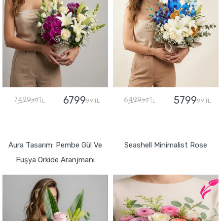
6799
5799
7499
6499
,99 TL
,99 TL
,99 TL
,99 TL
GÖNDER
GÖNDER
Aura Tasarım: Pembe Gül Ve
Seashell Minimalist Rose
Fuşya Orkide Aranjmanı