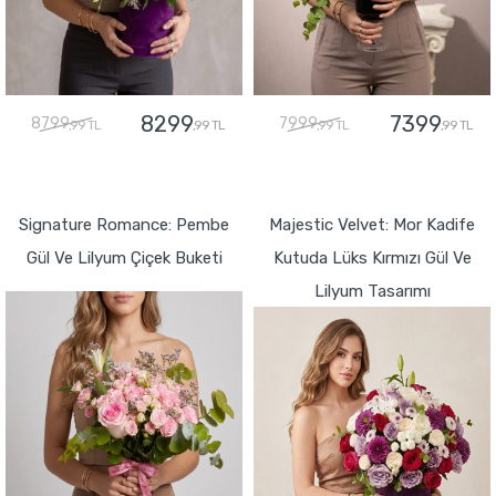
8299
7399
8799
7999
,99 TL
,99 TL
,99 TL
,99 TL
GÖNDER
GÖNDER
Signature Romance: Pembe
Majestic Velvet: Mor Kadife
Gül Ve Lilyum Çiçek Buketi
Kutuda Lüks Kırmızı Gül Ve
Lilyum Tasarımı