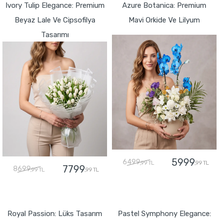
Ivory Tulip Elegance: Premium
Azure Botanica: Premium
Beyaz Lale Ve Cipsofilya
Mavi Orkide Ve Lilyum
Tasarımı
5999
6499
,99 TL
,99 TL
7799
8699
,99 TL
,99 TL
GÖNDER
GÖNDER
Royal Passion: Lüks Tasarım
Pastel Symphony Elegance: