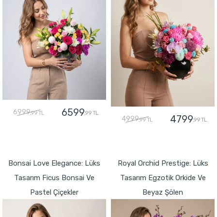
6599
6999
,99 TL
,99 TL
4799
4999
,99 TL
,99 TL
GÖNDER
GÖNDER
Bonsai Love Elegance: Lüks
Royal Orchid Prestige: Lüks
Tasarım Ficus Bonsai Ve
Tasarım Egzotik Orkide Ve
Pastel Çiçekler
Beyaz Şölen