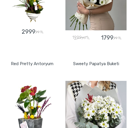
2999
,99 TL
1799
1999
,99 TL
,99 TL
GÖNDER
GÖNDER
Red Pretty Antoryum
Sweety Papatya Buketi