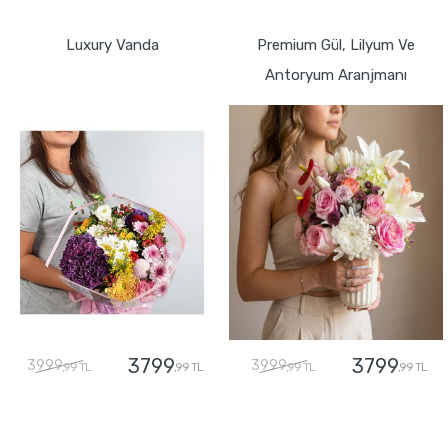
GÖNDER
GÖNDER
Luxury Vanda
Premium Gül, Lilyum Ve
Antoryum Aranjmanı
3799
3799
3999
3999
,99 TL
,99 TL
,99 TL
,99 TL
GÖNDER
GÖNDER