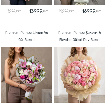
13999
16999
17999
19999
,99 TL
,99 TL
,99 TL
,99 TL
GÖNDER
GÖNDER
Premium Pembe Lilyum Ve
Premium Pembe Şakayık &
Gül Buketi
Ekvator Gülleri Dev Buket