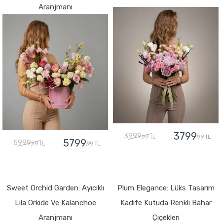
Aranjmanı
3799
3999
,99 TL
,99 TL
5799
5999
,99 TL
,99 TL
GÖNDER
GÖNDER
Sweet Orchid Garden: Ayıcıklı
Plum Elegance: Lüks Tasarım
Lila Orkide Ve Kalanchoe
Kadife Kutuda Renkli Bahar
Aranjmanı
Çiçekleri