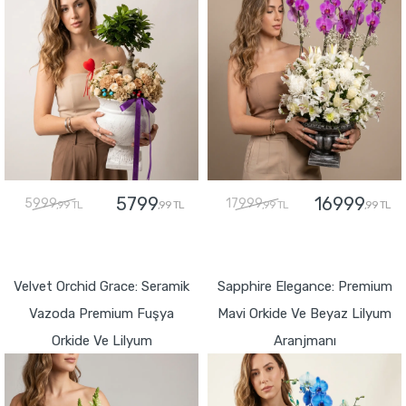
5799
16999
5999
17999
,99 TL
,99 TL
,99 TL
,99 TL
GÖNDER
GÖNDER
Velvet Orchid Grace: Seramik
Sapphire Elegance: Premium
Vazoda Premium Fuşya
Mavi Orkide Ve Beyaz Lilyum
Orkide Ve Lilyum
Aranjmanı