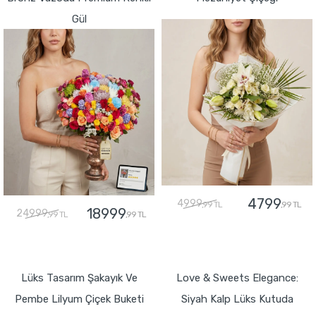
Gül
4799
4999
,99 TL
,99 TL
18999
24999
,99 TL
,99 TL
GÖNDER
GÖNDER
Lüks Tasarım Şakayık Ve
Love & Sweets Elegance:
Pembe Lilyum Çiçek Buketi
Siyah Kalp Lüks Kutuda