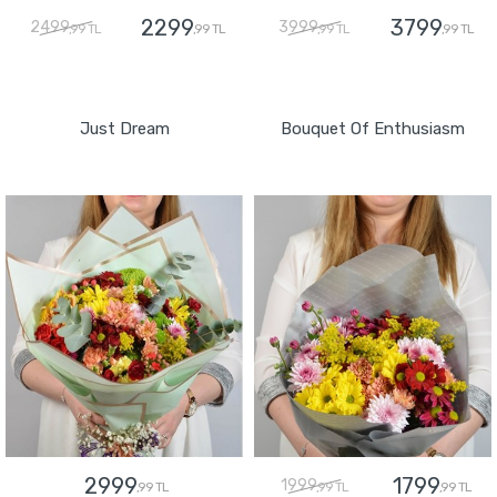
2299
3799
2499
3999
,99 TL
,99 TL
,99 TL
,99 TL
GÖNDER
GÖNDER
Just Dream
Bouquet Of Enthusiasm
2999
1799
1999
,99 TL
,99 TL
,99 TL