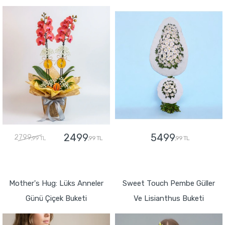
2499
5499
2799
,99 TL
,99 TL
,99 TL
GÖNDER
GÖNDER
Mother's Hug: Lüks Anneler
Sweet Touch Pembe Güller
Günü Çiçek Buketi
Ve Lisianthus Buketi