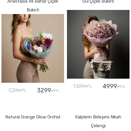
Anastasia Ve Bahar Çiçek
Gül Çiçek Buketi
Buketi
4999
5399
,99 TL
,99 TL
3299
3799
,99 TL
,99 TL
GÖNDER
GÖNDER
Natural Orange Glow Orchid
Kalplerin Birleşimi Nikah
Çelengi