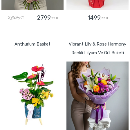
2799
1499
2999
,99 TL
,99 TL
,99 TL
GÖNDER
GÖNDER
Anthurium Basket
Vibrant Lily & Rose Harmony
Renkli Lilyum Ve Gül Buketi