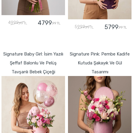
4799
4999
,99 TL
,99 TL
5799
5999
,99 TL
,99 TL
GÖNDER
GÖNDER
Signature Baby Girl: İsim Yazılı
Signature Pink: Pembe Kadife
Şeffaf Balonlu Ve Pelüş
Kutuda Şakayık Ve Gül
Tavşanlı Bebek Çiçeği
Tasarımı