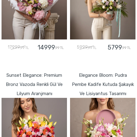
14999
5799
17999
5999
,99 TL
,99 TL
,99 TL
,99 TL
GÖNDER
GÖNDER
Sunset Elegance: Premium
Elegance Bloom: Pudra
Bronz Vazoda Renkli Gül Ve
Pembe Kadife Kutuda Şakayık
Lilyum Aranjmanı
Ve Lisiyantus Tasarımı