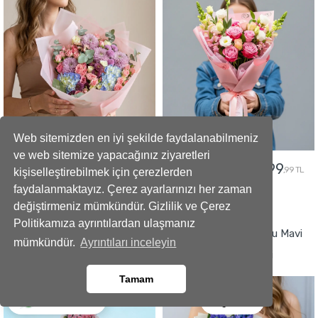
Web sitemizden en iyi şekilde faydalanabilmeniz
ve web sitemize yapacağınız ziyaretleri
5299
2499
5799
2799
,99 TL
,99 TL
,99 TL
,99 TL
kişiselleştirebilmek için çerezlerden
faydalanmaktayız. Çerez ayarlarınızı her zaman
değiştirmeniz mümkündür. Gizlilik ve Çerez
GÖNDER
GÖNDER
Politikamıza ayrıntılardan ulaşmanız
Büyüleyici Anlar Açılış Çelengi
İmza Tasarımlı Kokulu Mavi
mümkündür.
Ayrıntıları inceleyin
Sümbül Buketi
Tamam
Ara
Whatsapp