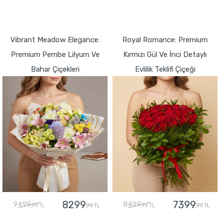
GÖNDER
GÖNDER
Vibrant Meadow Elegance:
Royal Romance: Premium
Premium Pembe Lilyum Ve
Kırmızı Gül Ve İnci Detaylı
Bahar Çiçekleri
Evlilik Teklifi Çiçeği
8299
7399
9499
8499
,99 TL
,99 TL
,99 TL
,99 TL