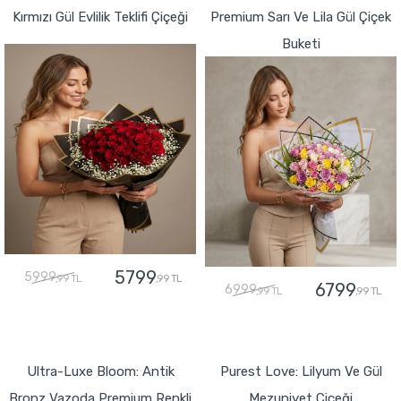
Kırmızı Gül Evlilik Teklifi Çiçeği
Premium Sarı Ve Lila Gül Çiçek
Buketi
5799
5999
,99 TL
,99 TL
6799
6999
,99 TL
,99 TL
GÖNDER
GÖNDER
Ultra-Luxe Bloom: Antik
Purest Love: Lilyum Ve Gül
Bronz Vazoda Premium Renkli
Mezuniyet Çiçeği