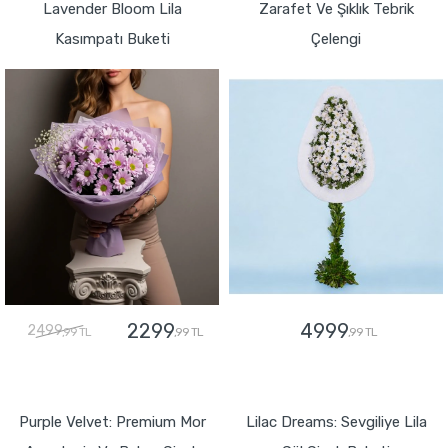
Lavender Bloom Lila
Zarafet Ve Şıklık Tebrik
Kasımpatı Buketi
Çelengi
2299
4999
2499
,99 TL
,99 TL
,99 TL
GÖNDER
GÖNDER
Purple Velvet: Premium Mor
Lilac Dreams: Sevgiliye Lila