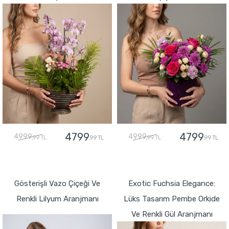
4799
4799
4999
4999
,99 TL
,99 TL
,99 TL
,99 TL
GÖNDER
GÖNDER
Gösterişli Vazo Çiçeği Ve
Exotic Fuchsia Elegance:
Renkli Lilyum Aranjmanı
Lüks Tasarım Pembe Orkide
Ve Renkli Gül Aranjmanı