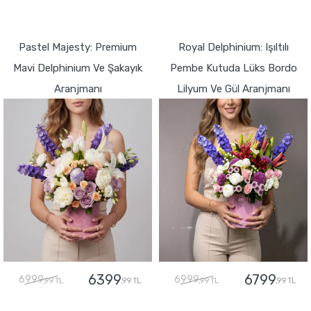
GÖNDER
GÖNDER
Pastel Majesty: Premium
Royal Delphinium: Işıltılı
Mavi Delphinium Ve Şakayık
Pembe Kutuda Lüks Bordo
Aranjmanı
Lilyum Ve Gül Aranjmanı
6399
6799
6999
6999
,99 TL
,99 TL
,99 TL
,99 TL