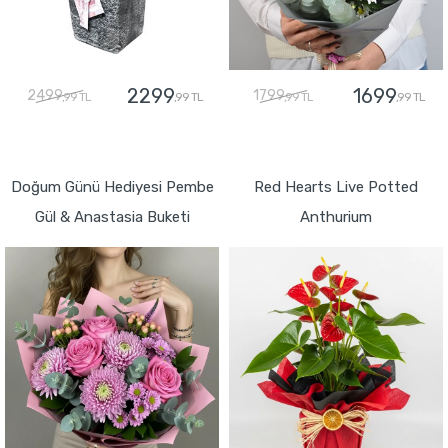
2299
1699
2499
1799
,99 TL
,99 TL
,99 TL
,99 TL
GÖNDER
GÖNDER
Doğum Günü Hediyesi Pembe
Red Hearts Live Potted
Gül & Anastasia Buketi
Anthurium