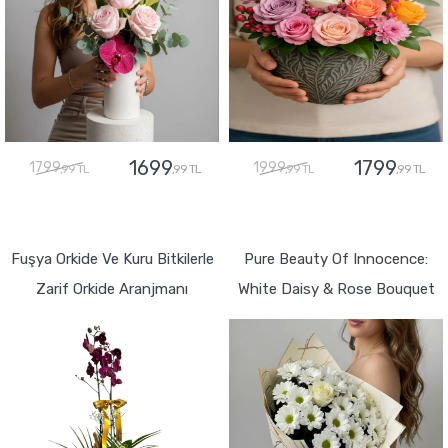
1699
1799
1799
1999
,99 TL
,99 TL
,99 TL
,99 TL
GÖNDER
GÖNDER
Fuşya Orkide Ve Kuru Bitkilerle
Pure Beauty Of Innocence:
Zarif Orkide Aranjmanı
White Daisy & Rose Bouquet