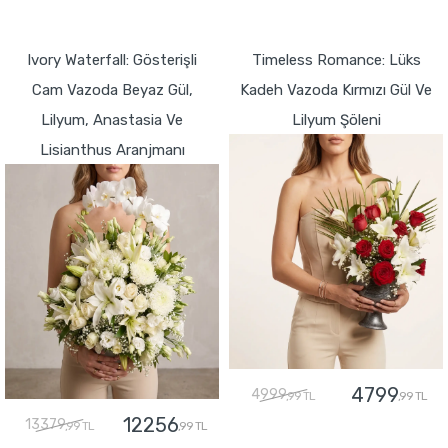
GÖNDER
GÖNDER
Ivory Waterfall: Gösterişli
Timeless Romance: Lüks
Cam Vazoda Beyaz Gül,
Kadeh Vazoda Kırmızı Gül Ve
Lilyum, Anastasia Ve
Lilyum Şöleni
Lisianthus Aranjmanı
4799
4999
,99 TL
,99 TL
12256
13379
,99 TL
,99 TL