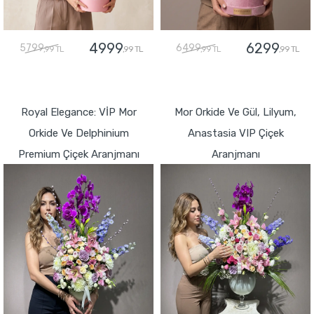
4999
6299
5799
6499
,99 TL
,99 TL
,99 TL
,99 TL
GÖNDER
GÖNDER
Royal Elegance: VİP Mor
Mor Orkide Ve Gül, Lilyum,
Orkide Ve Delphinium
Anastasia VIP Çiçek
Premium Çiçek Aranjmanı
Aranjmanı