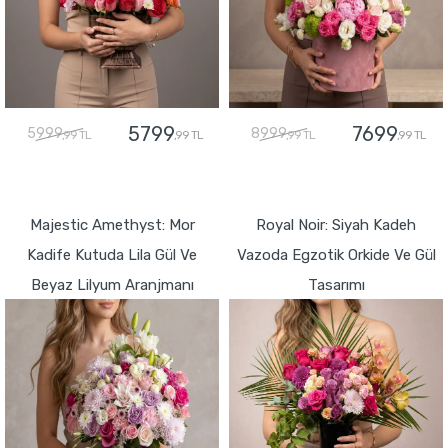
5799
7699
5999
8999
,99 TL
,99 TL
,99 TL
,99 TL
GÖNDER
GÖNDER
Majestic Amethyst: Mor
Royal Noir: Siyah Kadeh
Kadife Kutuda Lila Gül Ve
Vazoda Egzotik Orkide Ve Gül
Beyaz Lilyum Aranjmanı
Tasarımı