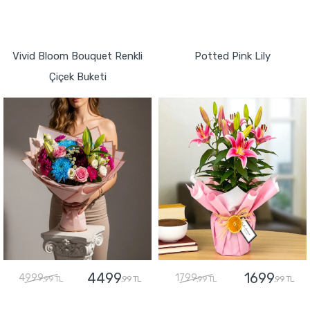
GÖNDER
GÖNDER
Vivid Bloom Bouquet Renkli
Potted Pink Lily
Çiçek Buketi
4499
1699
4999
1799
,99 TL
,99 TL
,99 TL
,99 TL