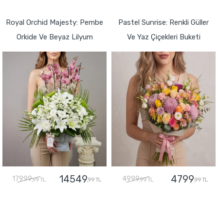
GÖNDER
GÖNDER
Royal Orchid Majesty: Pembe
Pastel Sunrise: Renkli Güller
Orkide Ve Beyaz Lilyum
Ve Yaz Çiçekleri Buketi
14549
4799
17999
4999
,99 TL
,99 TL
,99 TL
,99 TL
GÖNDER
GÖNDER