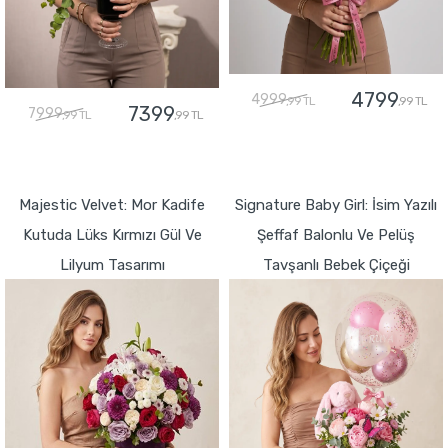
4799
4999
,99 TL
,99 TL
7399
7999
,99 TL
,99 TL
GÖNDER
GÖNDER
Majestic Velvet: Mor Kadife
Signature Baby Girl: İsim Yazılı
Kutuda Lüks Kırmızı Gül Ve
Şeffaf Balonlu Ve Pelüş
Lilyum Tasarımı
Tavşanlı Bebek Çiçeği