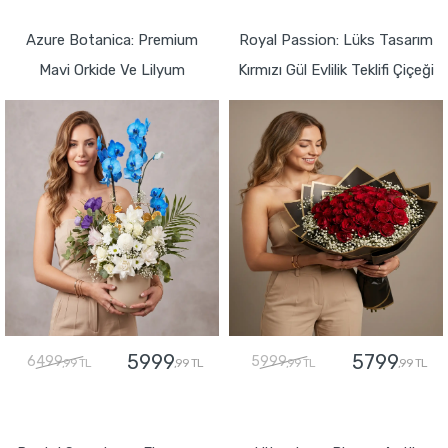
GÖNDER
Azure Botanica: Premium
Royal Passion: Lüks Tasarım
Mavi Orkide Ve Lilyum
Kırmızı Gül Evlilik Teklifi Çiçeği
5999
5799
6499
5999
,99 TL
,99 TL
,99 TL
,99 TL
GÖNDER
GÖNDER