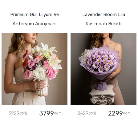
GÖNDER
GÖNDER
Premium Gül, Lilyum Ve
Lavender Bloom Lila
Antoryum Aranjmanı
Kasımpatı Buketi
3799
2299
3999
2499
,99 TL
,99 TL
,99 TL
,99 TL
GÖNDER
GÖNDER