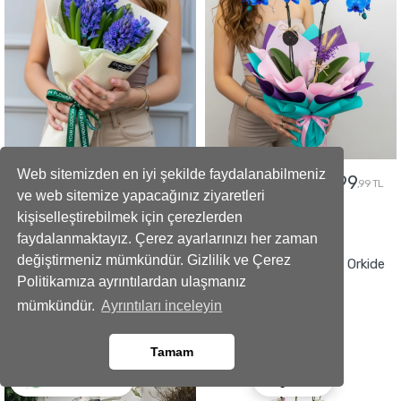
Web sitemizden en iyi şekilde faydalanabilmeniz
2699
2499
2999
2799
,99 TL
,99 TL
,99 TL
,99 TL
ve web sitemize yapacağınız ziyaretleri
kişiselleştirebilmek için çerezlerden
GÖNDER
GÖNDER
faydalanmaktayız. Çerez ayarlarınızı her zaman
değiştirmeniz mümkündür. Gizlilik ve Çerez
Yapay Beyaz Orkide Çiçeği
Premium Alacalı Mavi Orkide
Politikamıza ayrıntılardan ulaşmanız
Aranjmanı
mümkündür.
Ayrıntıları inceleyin
Tamam
Ara
Whatsapp