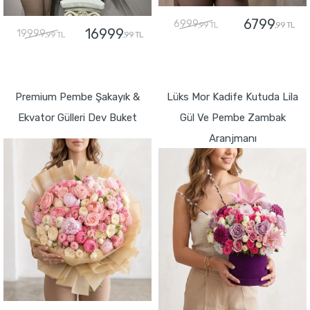
6799
6999
,99 TL
,99 TL
16999
19999
,99 TL
,99 TL
GÖNDER
GÖNDER
Premium Pembe Şakayık &
Lüks Mor Kadife Kutuda Lila
Ekvator Gülleri Dev Buket
Gül Ve Pembe Zambak
Aranjmanı