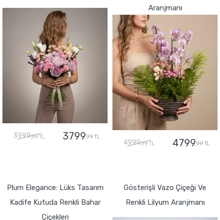
Aranjmanı
3799
3999
,99 TL
,99 TL
4799
4999
,99 TL
,99 TL
GÖNDER
GÖNDER
Plum Elegance: Lüks Tasarım
Gösterişli Vazo Çiçeği Ve
Kadife Kutuda Renkli Bahar
Renkli Lilyum Aranjmanı
Çiçekleri