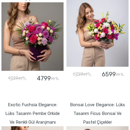
6599
6999
,99 TL
,99 TL
4799
4999
,99 TL
,99 TL
GÖNDER
GÖNDER
Exotic Fuchsia Elegance:
Bonsai Love Elegance: Lüks
Lüks Tasarım Pembe Orkide
Tasarım Ficus Bonsai Ve
Ve Renkli Gül Aranjmanı
Pastel Çiçekler