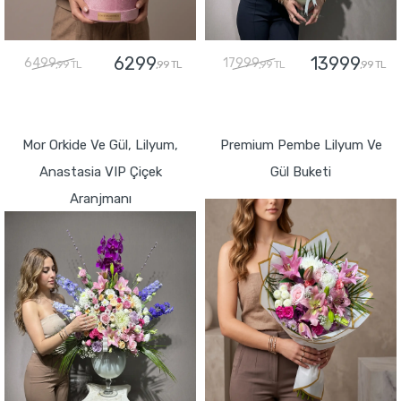
6299
13999
6499
17999
,99 TL
,99 TL
,99 TL
,99 TL
GÖNDER
GÖNDER
Mor Orkide Ve Gül, Lilyum,
Premium Pembe Lilyum Ve
Anastasia VIP Çiçek
Gül Buketi
Aranjmanı