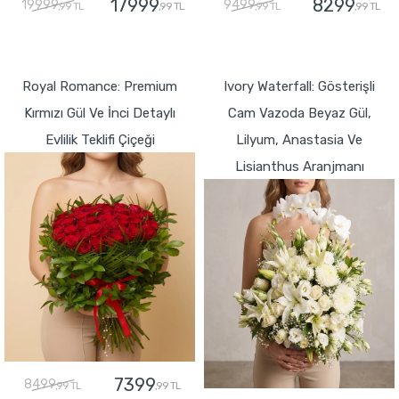
17999
8299
19999
9499
,99 TL
,99 TL
,99 TL
,99 TL
GÖNDER
GÖNDER
Royal Romance: Premium
Ivory Waterfall: Gösterişli
Kırmızı Gül Ve İnci Detaylı
Cam Vazoda Beyaz Gül,
Evlilik Teklifi Çiçeği
Lilyum, Anastasia Ve
Lisianthus Aranjmanı
7399
8499
,99 TL
,99 TL