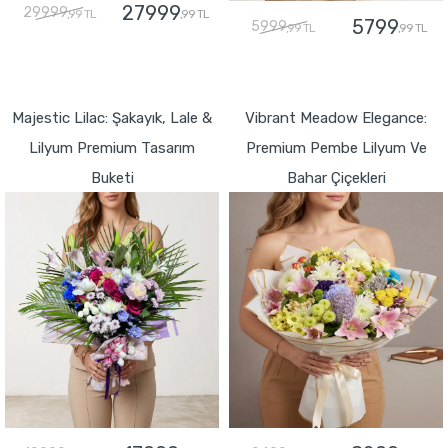
27999
29999
,99 TL
,99 TL
5799
5999
,99 TL
,99 TL
GÖNDER
GÖNDER
Majestic Lilac: Şakayık, Lale &
Vibrant Meadow Elegance:
Lilyum Premium Tasarım
Premium Pembe Lilyum Ve
Buketi
Bahar Çiçekleri