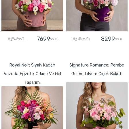
7699
8299
8999
8799
,99 TL
,99 TL
,99 TL
,99 TL
GÖNDER
GÖNDER
Royal Noir: Siyah Kadeh
Signature Romance: Pembe
Vazoda Egzotik Orkide Ve Gül
Gül Ve Lilyum Çiçek Buketi
Tasarımı