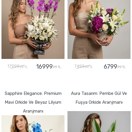
16999
6799
17999
7499
,99 TL
,99 TL
,99 TL
,99 TL
GÖNDER
GÖNDER
Sapphire Elegance: Premium
Aura Tasarım: Pembe Gül Ve
Mavi Orkide Ve Beyaz Lilyum
Fuşya Orkide Aranjmanı
Aranjmanı