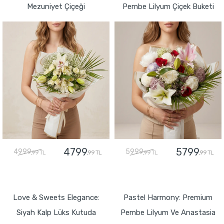
Mezuniyet Çiçeği
Pembe Lilyum Çiçek Buketi
4799
5799
4999
5999
,99 TL
,99 TL
,99 TL
,99 TL
GÖNDER
GÖNDER
Love & Sweets Elegance:
Pastel Harmony: Premium
Siyah Kalp Lüks Kutuda
Pembe Lilyum Ve Anastasia