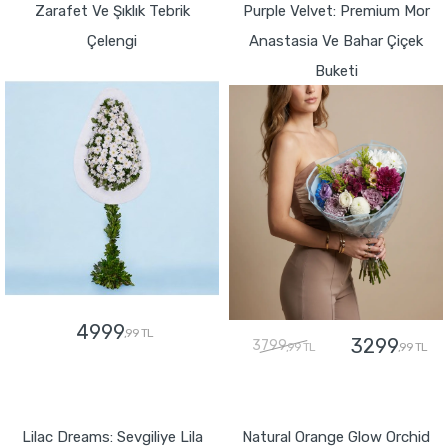
Zarafet Ve Şıklık Tebrik
Purple Velvet: Premium Mor
Çelengi
Anastasia Ve Bahar Çiçek
Buketi
4999
,99 TL
3299
3799
,99 TL
,99 TL
GÖNDER
GÖNDER
Lilac Dreams: Sevgiliye Lila
Natural Orange Glow Orchid