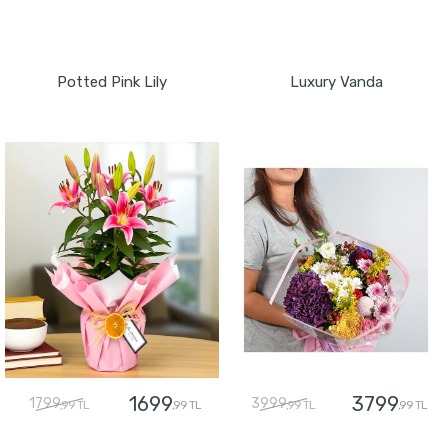
GÖNDER
GÖNDER
Potted Pink Lily
Luxury Vanda
1699
3799
1799
3999
,99 TL
,99 TL
,99 TL
,99 TL