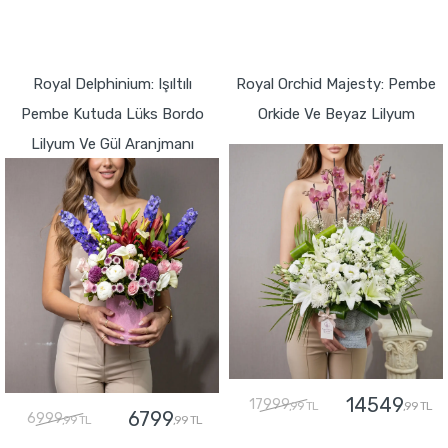
GÖNDER
GÖNDER
Royal Delphinium: Işıltılı
Royal Orchid Majesty: Pembe
Pembe Kutuda Lüks Bordo
Orkide Ve Beyaz Lilyum
Lilyum Ve Gül Aranjmanı
14549
17999
,99 TL
,99 TL
6799
6999
,99 TL
,99 TL