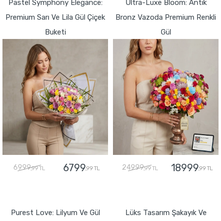
Pastel Symphony Elegance:
Ultra-Luxe Bloom: Antik
Premium Sarı Ve Lila Gül Çiçek
Bronz Vazoda Premium Renkli
Buketi
Gül
6799
18999
6999
24999
,99 TL
,99 TL
,99 TL
,99 TL
GÖNDER
GÖNDER
Purest Love: Lilyum Ve Gül
Lüks Tasarım Şakayık Ve