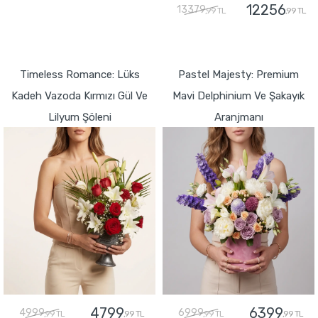
12256
13379
,99 TL
,99 TL
GÖNDER
GÖNDER
Timeless Romance: Lüks
Pastel Majesty: Premium
Kadeh Vazoda Kırmızı Gül Ve
Mavi Delphinium Ve Şakayık
Lilyum Şöleni
Aranjmanı
4799
6399
4999
6999
,99 TL
,99 TL
,99 TL
,99 TL