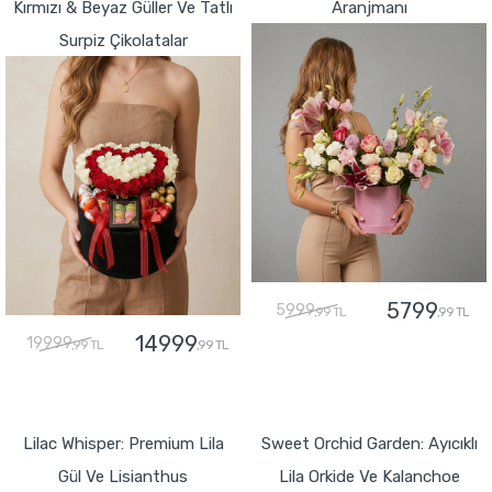
Kırmızı & Beyaz Güller Ve Tatlı
Aranjmanı
Surpiz Çikolatalar
5799
5999
,99 TL
,99 TL
14999
19999
,99 TL
,99 TL
GÖNDER
GÖNDER
Lilac Whisper: Premium Lila
Sweet Orchid Garden: Ayıcıklı
Gül Ve Lisianthus
Lila Orkide Ve Kalanchoe