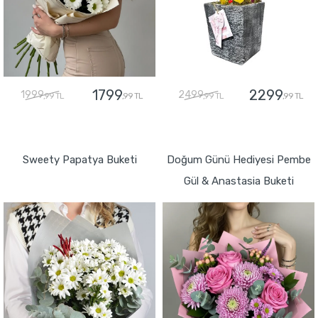
1799
2299
1999
2499
,99 TL
,99 TL
,99 TL
,99 TL
GÖNDER
GÖNDER
Sweety Papatya Buketi
Doğum Günü Hediyesi Pembe
Gül & Anastasia Buketi