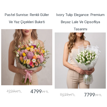
GÖNDER
GÖNDER
Pastel Sunrise: Renkli Güller
Ivory Tulip Elegance: Premium
Ve Yaz Çiçekleri Buketi
Beyaz Lale Ve Cipsofilya
Tasarımı
4799
4999
,99 TL
,99 TL
7799
8699
,99 TL
,99 TL
GÖNDER