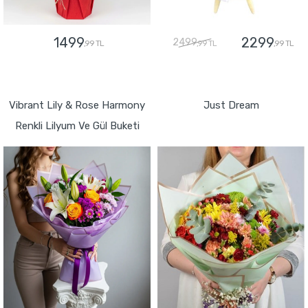
1499
2299
2499
,99 TL
,99 TL
,99 TL
GÖNDER
GÖNDER
Vibrant Lily & Rose Harmony
Just Dream
Renkli Lilyum Ve Gül Buketi