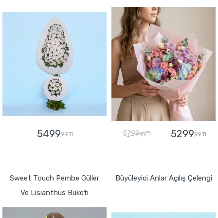
5499
5299
5799
,99 TL
,99 TL
,99 TL
GÖNDER
GÖNDER
Sweet Touch Pembe Güller
Büyüleyici Anlar Açılış Çelengi
Ve Lisianthus Buketi