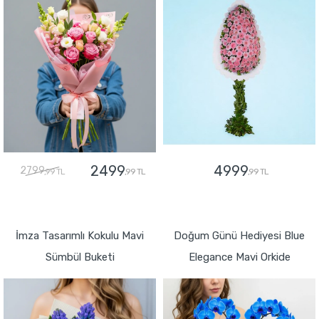
2499
4999
2799
,99 TL
,99 TL
,99 TL
GÖNDER
GÖNDER
İmza Tasarımlı Kokulu Mavi
Doğum Günü Hediyesi Blue
Sümbül Buketi
Elegance Mavi Orkide