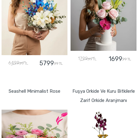
1699
1799
,99 TL
,99 TL
5799
6499
,99 TL
,99 TL
GÖNDER
GÖNDER
Seashell Minimalist Rose
Fuşya Orkide Ve Kuru Bitkilerle
Zarif Orkide Aranjmanı