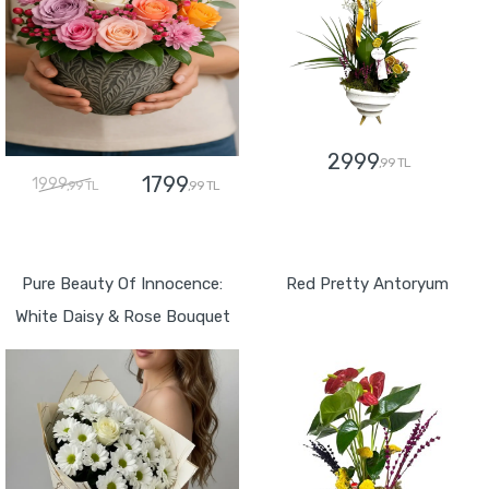
2999
,99 TL
1799
1999
,99 TL
,99 TL
GÖNDER
GÖNDER
Pure Beauty Of Innocence:
Red Pretty Antoryum
White Daisy & Rose Bouquet