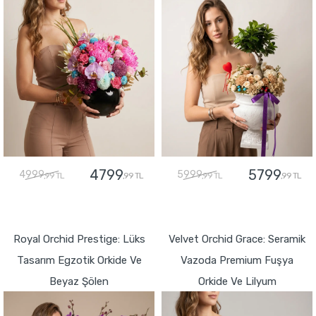
4799
5799
4999
5999
,99 TL
,99 TL
,99 TL
,99 TL
GÖNDER
GÖNDER
Royal Orchid Prestige: Lüks
Velvet Orchid Grace: Seramik
Tasarım Egzotik Orkide Ve
Vazoda Premium Fuşya
Beyaz Şölen
Orkide Ve Lilyum