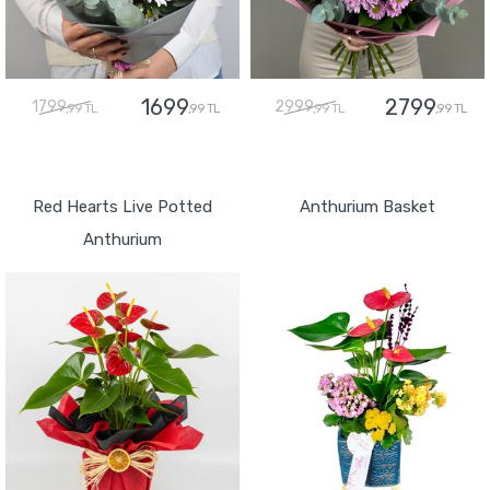
1699
2799
1799
2999
,99 TL
,99 TL
,99 TL
,99 TL
GÖNDER
GÖNDER
Red Hearts Live Potted
Anthurium Basket
Anthurium