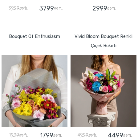
3799
2999
3999
,99 TL
,99 TL
,99 TL
GÖNDER
GÖNDER
Bouquet Of Enthusiasm
Vivid Bloom Bouquet Renkli
Çiçek Buketi
1799
4499
1999
4999
,99 TL
,99 TL
,99 TL
,99 TL