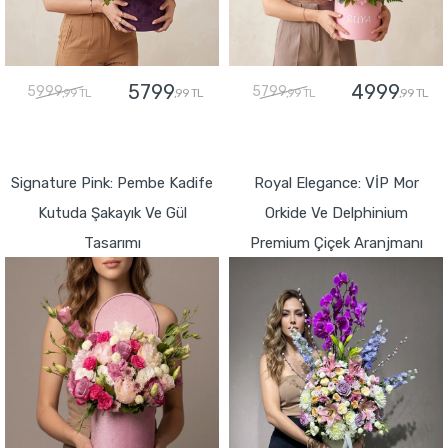
5799
4999
5999
5799
,99 TL
,99 TL
,99 TL
,99 TL
GÖNDER
GÖNDER
Signature Pink: Pembe Kadife
Royal Elegance: VİP Mor
Kutuda Şakayık Ve Gül
Orkide Ve Delphinium
Tasarımı
Premium Çiçek Aranjmanı