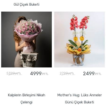
Gül Çiçek Buketi
4999
2499
5399
2799
,99 TL
,99 TL
,99 TL
,99 TL
GÖNDER
GÖNDER
Kalplerin Birleşimi Nikah
Mother's Hug: Lüks Anneler
Çelengi
Günü Çiçek Buketi