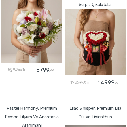
Surpiz Çikolatalar
5799
5999
,99 TL
,99 TL
14999
19999
,99 TL
,99 TL
GÖNDER
GÖNDER
Pastel Harmony: Premium
Lilac Whisper: Premium Lila
Pembe Lilyum Ve Anastasia
Gül Ve Lisianthus
Aranjmanı