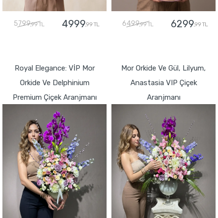
4999
6299
5799
6499
,99 TL
,99 TL
,99 TL
,99 TL
GÖNDER
GÖNDER
Royal Elegance: VİP Mor
Mor Orkide Ve Gül, Lilyum,
Orkide Ve Delphinium
Anastasia VIP Çiçek
Premium Çiçek Aranjmanı
Aranjmanı