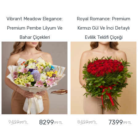
GÖNDER
GÖNDER
Vibrant Meadow Elegance:
Royal Romance: Premium
Premium Pembe Lilyum Ve
Kırmızı Gül Ve İnci Detaylı
Bahar Çiçekleri
Evlilik Teklifi Çiçeği
8299
7399
9499
8499
,99 TL
,99 TL
,99 TL
,99 TL