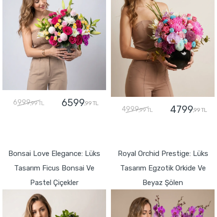
6599
6999
,99 TL
,99 TL
4799
4999
,99 TL
,99 TL
GÖNDER
GÖNDER
Bonsai Love Elegance: Lüks
Royal Orchid Prestige: Lüks
Tasarım Ficus Bonsai Ve
Tasarım Egzotik Orkide Ve
Pastel Çiçekler
Beyaz Şölen