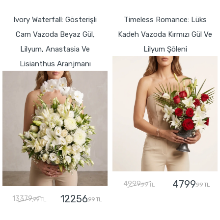
GÖNDER
GÖNDER
Ivory Waterfall: Gösterişli
Timeless Romance: Lüks
Cam Vazoda Beyaz Gül,
Kadeh Vazoda Kırmızı Gül Ve
Lilyum, Anastasia Ve
Lilyum Şöleni
Lisianthus Aranjmanı
4799
4999
,99 TL
,99 TL
12256
13379
,99 TL
,99 TL
GÖNDER