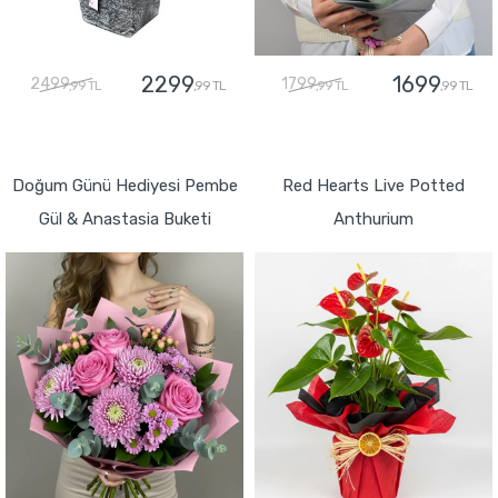
2299
1699
2499
1799
,99 TL
,99 TL
,99 TL
,99 TL
GÖNDER
GÖNDER
Doğum Günü Hediyesi Pembe
Red Hearts Live Potted
Gül & Anastasia Buketi
Anthurium