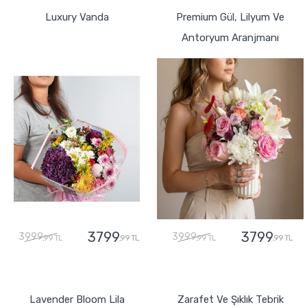
Luxury Vanda
Premium Gül, Lilyum Ve
Antoryum Aranjmanı
3799
3799
3999
3999
,99 TL
,99 TL
,99 TL
,99 TL
GÖNDER
GÖNDER
Lavender Bloom Lila
Zarafet Ve Şıklık Tebrik