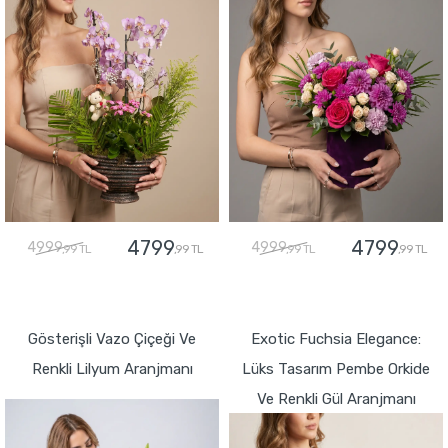
4799
4799
4999
4999
,99 TL
,99 TL
,99 TL
,99 TL
GÖNDER
GÖNDER
Gösterişli Vazo Çiçeği Ve
Exotic Fuchsia Elegance:
Renkli Lilyum Aranjmanı
Lüks Tasarım Pembe Orkide
Ve Renkli Gül Aranjmanı