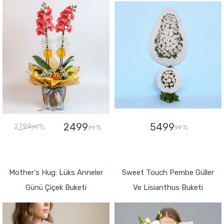
2499
5499
2799
,99 TL
,99 TL
,99 TL
GÖNDER
GÖNDER
Mother's Hug: Lüks Anneler
Sweet Touch Pembe Güller
Günü Çiçek Buketi
Ve Lisianthus Buketi