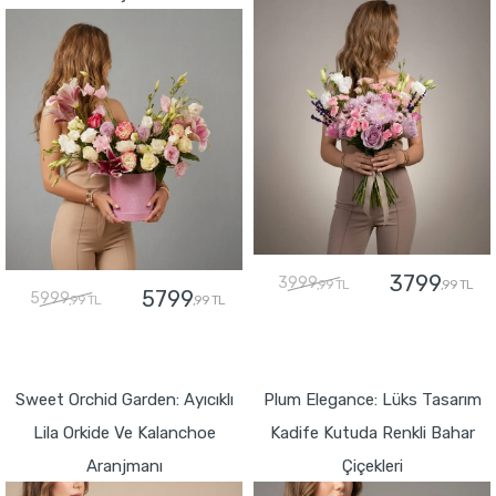
3799
3999
,99 TL
,99 TL
5799
5999
,99 TL
,99 TL
GÖNDER
GÖNDER
Sweet Orchid Garden: Ayıcıklı
Plum Elegance: Lüks Tasarım
Lila Orkide Ve Kalanchoe
Kadife Kutuda Renkli Bahar
Aranjmanı
Çiçekleri