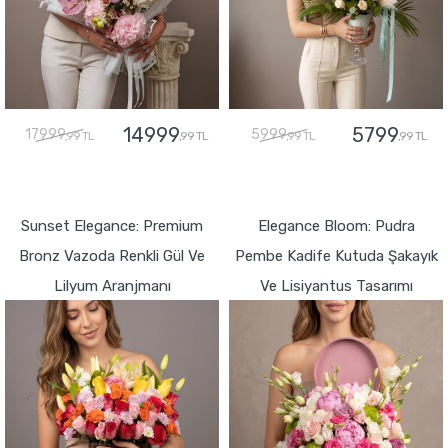
14999
5799
17999
5999
,99 TL
,99 TL
,99 TL
,99 TL
GÖNDER
GÖNDER
Sunset Elegance: Premium
Elegance Bloom: Pudra
Bronz Vazoda Renkli Gül Ve
Pembe Kadife Kutuda Şakayık
Lilyum Aranjmanı
Ve Lisiyantus Tasarımı