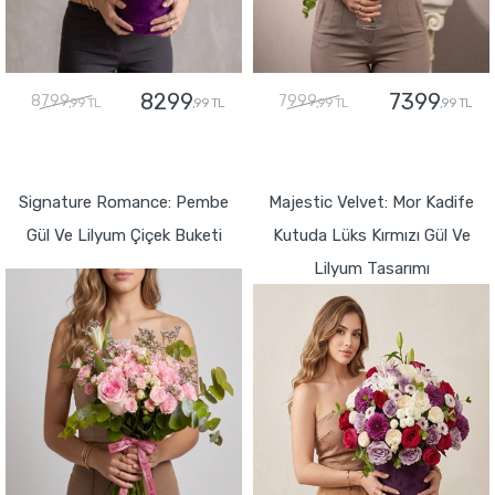
8299
7399
8799
7999
,99 TL
,99 TL
,99 TL
,99 TL
GÖNDER
GÖNDER
Signature Romance: Pembe
Majestic Velvet: Mor Kadife
Gül Ve Lilyum Çiçek Buketi
Kutuda Lüks Kırmızı Gül Ve
Lilyum Tasarımı