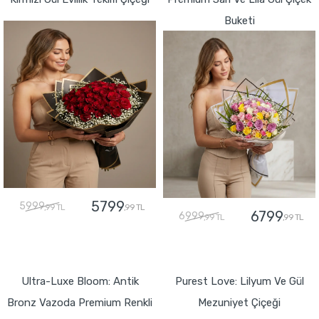
Buketi
5799
5999
,99 TL
,99 TL
6799
6999
,99 TL
,99 TL
GÖNDER
GÖNDER
Ultra-Luxe Bloom: Antik
Purest Love: Lilyum Ve Gül
Bronz Vazoda Premium Renkli
Mezuniyet Çiçeği