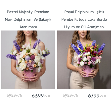
GÖNDER
Pastel Majesty: Premium
Royal Delphinium: Işıltılı
Mavi Delphinium Ve Şakayık
Pembe Kutuda Lüks Bordo
Aranjmanı
Lilyum Ve Gül Aranjmanı
6399
6799
6999
6999
,99 TL
,99 TL
,99 TL
,99 TL
GÖNDER
GÖNDER