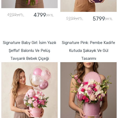
4799
4999
,99 TL
,99 TL
5799
5999
,99 TL
,99 TL
GÖNDER
GÖNDER
Signature Baby Girl: İsim Yazılı
Signature Pink: Pembe Kadife
Şeffaf Balonlu Ve Pelüş
Kutuda Şakayık Ve Gül
Tavşanlı Bebek Çiçeği
Tasarımı