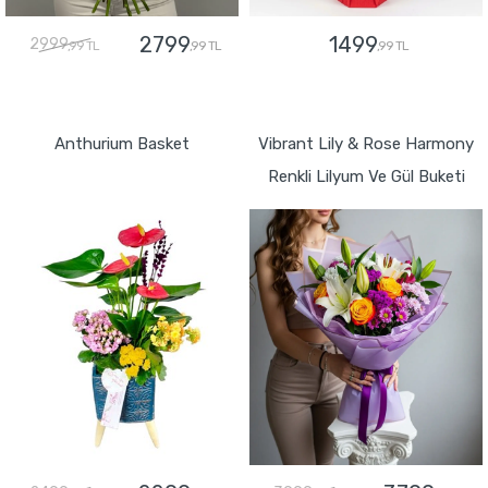
2799
1499
2999
,99 TL
,99 TL
,99 TL
GÖNDER
GÖNDER
Anthurium Basket
Vibrant Lily & Rose Harmony
Renkli Lilyum Ve Gül Buketi