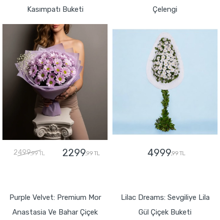
Kasımpatı Buketi
Çelengi
2299
4999
2499
,99 TL
,99 TL
,99 TL
GÖNDER
GÖNDER
Purple Velvet: Premium Mor
Lilac Dreams: Sevgiliye Lila
Anastasia Ve Bahar Çiçek
Gül Çiçek Buketi