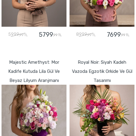
5799
7699
5999
8999
,99 TL
,99 TL
,99 TL
,99 TL
GÖNDER
GÖNDER
Majestic Amethyst: Mor
Royal Noir: Siyah Kadeh
Kadife Kutuda Lila Gül Ve
Vazoda Egzotik Orkide Ve Gül
Beyaz Lilyum Aranjmanı
Tasarımı