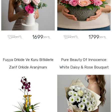
1699
1799
1799
1999
,99 TL
,99 TL
,99 TL
,99 TL
GÖNDER
GÖNDER
Fuşya Orkide Ve Kuru Bitkilerle
Pure Beauty Of Innocence:
Zarif Orkide Aranjmanı
White Daisy & Rose Bouquet