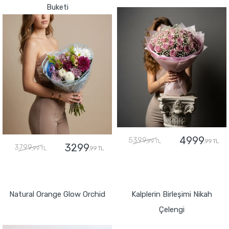
Buketi
4999
5399
,99 TL
,99 TL
3299
3799
,99 TL
,99 TL
GÖNDER
GÖNDER
Natural Orange Glow Orchid
Kalplerin Birleşimi Nikah
Çelengi