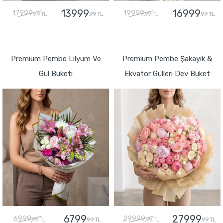
13999
16999
17999
19999
,99 TL
,99 TL
,99 TL
,99 TL
GÖNDER
GÖNDER
Premium Pembe Lilyum Ve
Premium Pembe Şakayık &
Gül Buketi
Ekvator Gülleri Dev Buket
6799
27999
6999
29999
,99 TL
,99 TL
,99 TL
,99 TL