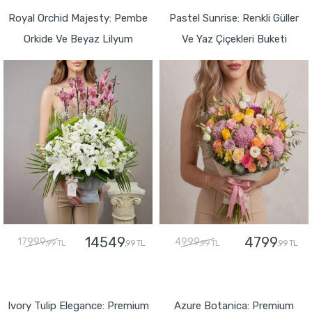
Royal Orchid Majesty: Pembe
Pastel Sunrise: Renkli Güller
Orkide Ve Beyaz Lilyum
Ve Yaz Çiçekleri Buketi
14549
4799
17999
4999
,99 TL
,99 TL
,99 TL
,99 TL
GÖNDER
GÖNDER
Ivory Tulip Elegance: Premium
Azure Botanica: Premium