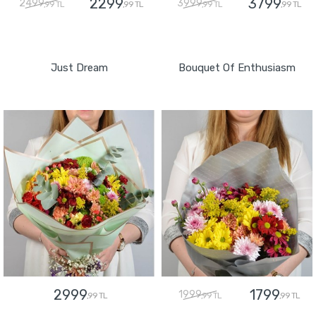
2299
3799
2499
3999
,99 TL
,99 TL
,99 TL
,99 TL
GÖNDER
GÖNDER
Just Dream
Bouquet Of Enthusiasm
2999
1799
1999
,99 TL
,99 TL
,99 TL