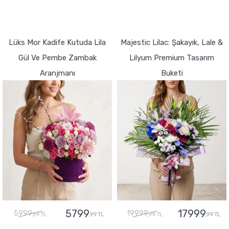
GÖNDER
GÖNDER
Lüks Mor Kadife Kutuda Lila
Majestic Lilac: Şakayık, Lale &
Gül Ve Pembe Zambak
Lilyum Premium Tasarım
Aranjmanı
Buketi
5799
17999
5999
19999
,99 TL
,99 TL
,99 TL
,99 TL