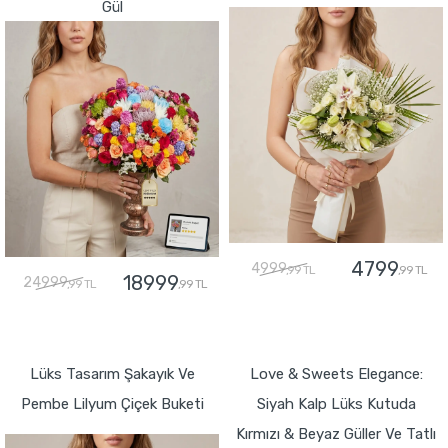
Gül
4799
4999
,99 TL
,99 TL
18999
24999
,99 TL
,99 TL
GÖNDER
GÖNDER
Lüks Tasarım Şakayık Ve
Love & Sweets Elegance:
Pembe Lilyum Çiçek Buketi
Siyah Kalp Lüks Kutuda
Kırmızı & Beyaz Güller Ve Tatlı