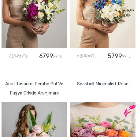
6799
5799
7499
6499
,99 TL
,99 TL
,99 TL
,99 TL
GÖNDER
GÖNDER
Aura Tasarım: Pembe Gül Ve
Seashell Minimalist Rose
Fuşya Orkide Aranjmanı