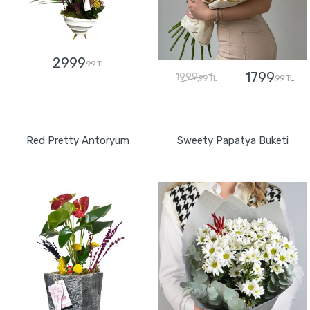
2999
,99 TL
1799
1999
,99 TL
,99 TL
GÖNDER
GÖNDER
Red Pretty Antoryum
Sweety Papatya Buketi