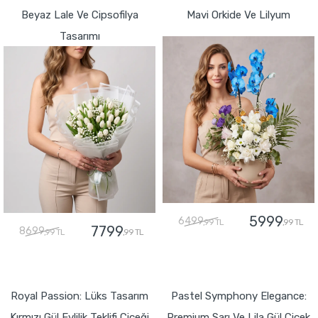
Beyaz Lale Ve Cipsofilya
Mavi Orkide Ve Lilyum
Tasarımı
5999
6499
,99 TL
,99 TL
7799
8699
,99 TL
,99 TL
GÖNDER
GÖNDER
Royal Passion: Lüks Tasarım
Pastel Symphony Elegance:
Kırmızı Gül Evlilik Teklifi Çiçeği
Premium Sarı Ve Lila Gül Çiçek