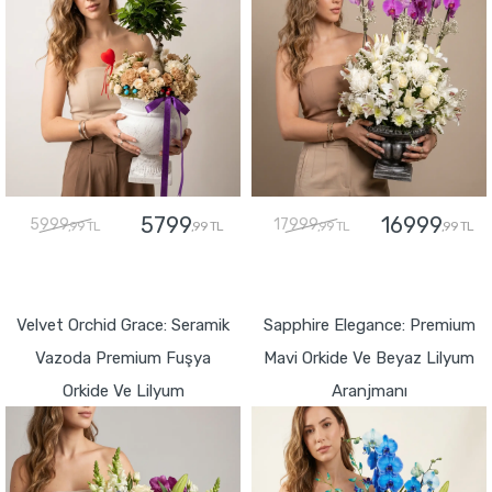
5799
16999
5999
17999
,99 TL
,99 TL
,99 TL
,99 TL
GÖNDER
GÖNDER
Velvet Orchid Grace: Seramik
Sapphire Elegance: Premium
Vazoda Premium Fuşya
Mavi Orkide Ve Beyaz Lilyum
Orkide Ve Lilyum
Aranjmanı