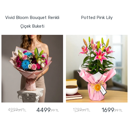
GÖNDER
GÖNDER
Vivid Bloom Bouquet Renkli
Potted Pink Lily
Çiçek Buketi
4499
1699
4999
1799
,99 TL
,99 TL
,99 TL
,99 TL
GÖNDER
GÖNDER