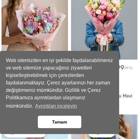
Web sitemizden en iyi şekilde faydalanabilmeniz
5299
2499
5799
2799
ve web sitemize yapacağınız ziyaretleri
,99 TL
,99 TL
,99 TL
,99 TL
kişiselleştirebilmek için çerezlerden
faydalanmaktayız. Çerez ayarlarınızı her zaman
GÖNDER
GÖNDER
değiştirmeniz mümkündür. Gizlilik ve Çerez
Büyüleyici Anlar Açılış Çelengi
İmza Tasarımlı Kokulu Mavi
Politikamıza ayrıntılardan ulaşmanız
Sümbül Buketi
mümkündür.
Ayrıntıları inceleyin
Tamam
Ara
Whatsapp