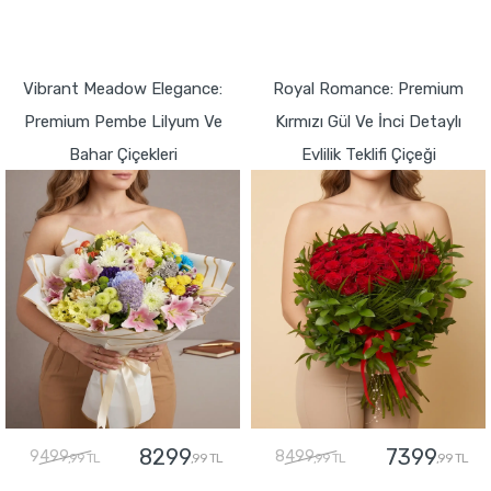
GÖNDER
GÖNDER
Vibrant Meadow Elegance:
Royal Romance: Premium
Premium Pembe Lilyum Ve
Kırmızı Gül Ve İnci Detaylı
Bahar Çiçekleri
Evlilik Teklifi Çiçeği
8299
7399
9499
8499
,99 TL
,99 TL
,99 TL
,99 TL