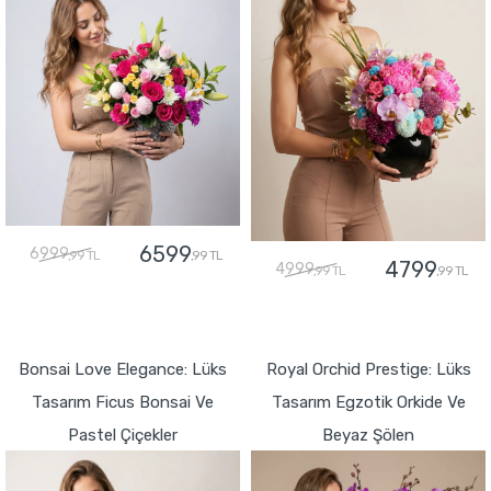
6599
6999
,99 TL
,99 TL
4799
4999
,99 TL
,99 TL
GÖNDER
GÖNDER
Bonsai Love Elegance: Lüks
Royal Orchid Prestige: Lüks
Tasarım Ficus Bonsai Ve
Tasarım Egzotik Orkide Ve
Pastel Çiçekler
Beyaz Şölen