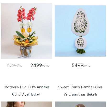
2499
5499
2799
,99 TL
,99 TL
,99 TL
GÖNDER
GÖNDER
Mother's Hug: Lüks Anneler
Sweet Touch Pembe Güller
Günü Çiçek Buketi
Ve Lisianthus Buketi