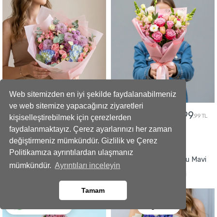
Web sitemizden en iyi şekilde faydalanabilmeniz
ve web sitemize yapacağınız ziyaretleri
5299
2499
5799
2799
,99 TL
,99 TL
,99 TL
,99 TL
kişiselleştirebilmek için çerezlerden
faydalanmaktayız. Çerez ayarlarınızı her zaman
değiştirmeniz mümkündür. Gizlilik ve Çerez
GÖNDER
GÖNDER
Politikamıza ayrıntılardan ulaşmanız
Büyüleyici Anlar Açılış Çelengi
İmza Tasarımlı Kokulu Mavi
mümkündür.
Ayrıntıları inceleyin
Sümbül Buketi
Tamam
Ara
Whatsapp