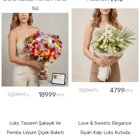
Gül
4799
4999
,99 TL
,99 TL
18999
24999
,99 TL
,99 TL
GÖNDER
GÖNDER
Lüks Tasarım Şakayık Ve
Love & Sweets Elegance:
Pembe Lilyum Çiçek Buketi
Siyah Kalp Lüks Kutuda