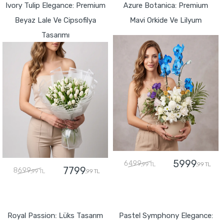
Ivory Tulip Elegance: Premium
Azure Botanica: Premium
Beyaz Lale Ve Cipsofilya
Mavi Orkide Ve Lilyum
Tasarımı
5999
6499
,99 TL
,99 TL
7799
8699
,99 TL
,99 TL
GÖNDER
GÖNDER
Royal Passion: Lüks Tasarım
Pastel Symphony Elegance: