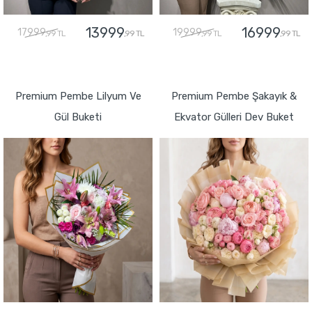
13999
16999
17999
19999
,99 TL
,99 TL
,99 TL
,99 TL
GÖNDER
GÖNDER
Premium Pembe Lilyum Ve
Premium Pembe Şakayık &
Gül Buketi
Ekvator Gülleri Dev Buket