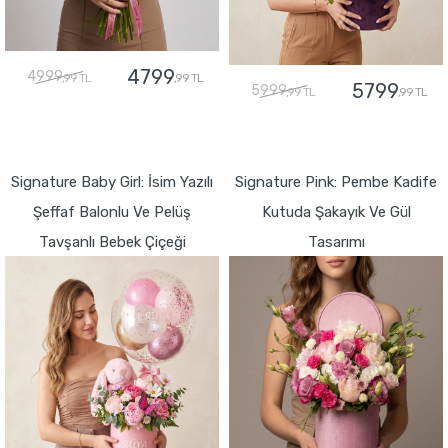
4799
4999
,99 TL
,99 TL
5799
5999
,99 TL
,99 TL
GÖNDER
GÖNDER
Signature Baby Girl: İsim Yazılı
Signature Pink: Pembe Kadife
Şeffaf Balonlu Ve Pelüş
Kutuda Şakayık Ve Gül
Tavşanlı Bebek Çiçeği
Tasarımı