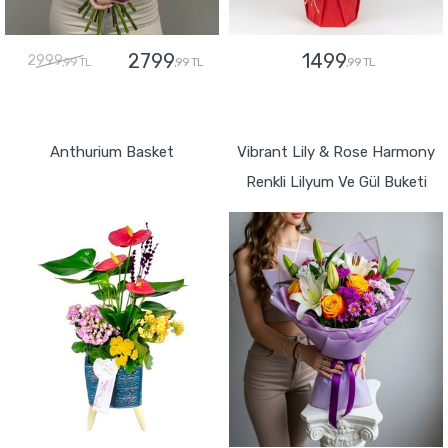
2799
1499
2999
,99 TL
,99 TL
,99 TL
GÖNDER
GÖNDER
Anthurium Basket
Vibrant Lily & Rose Harmony
Renkli Lilyum Ve Gül Buketi