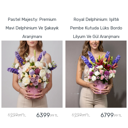
GÖNDER
GÖNDER
Pastel Majesty: Premium
Royal Delphinium: Işıltılı
Mavi Delphinium Ve Şakayık
Pembe Kutuda Lüks Bordo
Aranjmanı
Lilyum Ve Gül Aranjmanı
6399
6799
6999
6999
,99 TL
,99 TL
,99 TL
,99 TL