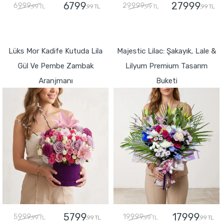
6799
27999
6999
29999
,99 TL
,99 TL
,99 TL
,99 TL
GÖNDER
GÖNDER
Lüks Mor Kadife Kutuda Lila
Majestic Lilac: Şakayık, Lale &
Gül Ve Pembe Zambak
Lilyum Premium Tasarım
Aranjmanı
Buketi
5799
17999
5999
19999
,99 TL
,99 TL
,99 TL
,99 TL