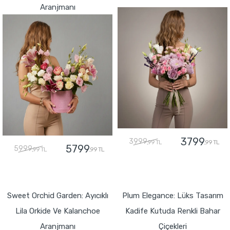
Aranjmanı
3799
3999
,99 TL
,99 TL
5799
5999
,99 TL
,99 TL
GÖNDER
GÖNDER
Sweet Orchid Garden: Ayıcıklı
Plum Elegance: Lüks Tasarım
Lila Orkide Ve Kalanchoe
Kadife Kutuda Renkli Bahar
Aranjmanı
Çiçekleri