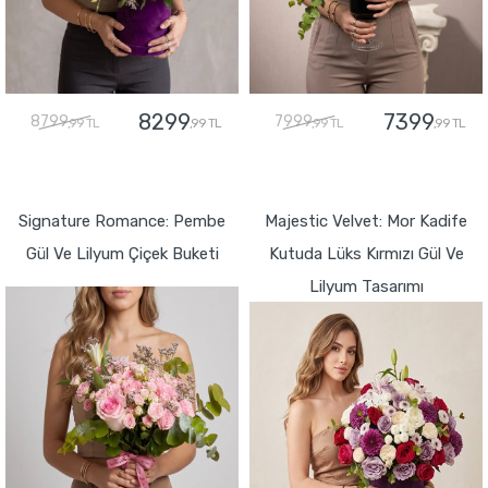
8299
7399
8799
7999
,99 TL
,99 TL
,99 TL
,99 TL
GÖNDER
GÖNDER
Signature Romance: Pembe
Majestic Velvet: Mor Kadife
Gül Ve Lilyum Çiçek Buketi
Kutuda Lüks Kırmızı Gül Ve
Lilyum Tasarımı