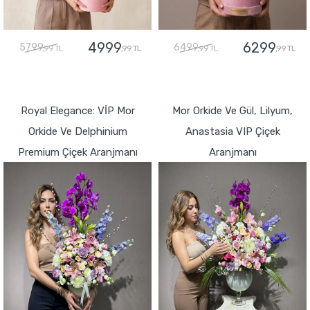
4999
6299
5799
6499
,99 TL
,99 TL
,99 TL
,99 TL
GÖNDER
GÖNDER
Royal Elegance: VİP Mor
Mor Orkide Ve Gül, Lilyum,
Orkide Ve Delphinium
Anastasia VIP Çiçek
Premium Çiçek Aranjmanı
Aranjmanı