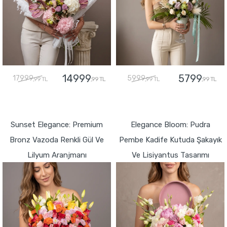
14999
5799
17999
5999
,99 TL
,99 TL
,99 TL
,99 TL
GÖNDER
GÖNDER
Sunset Elegance: Premium
Elegance Bloom: Pudra
Bronz Vazoda Renkli Gül Ve
Pembe Kadife Kutuda Şakayık
Lilyum Aranjmanı
Ve Lisiyantus Tasarımı