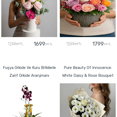
1699
1799
1799
1999
,99 TL
,99 TL
,99 TL
,99 TL
GÖNDER
GÖNDER
Fuşya Orkide Ve Kuru Bitkilerle
Pure Beauty Of Innocence:
Zarif Orkide Aranjmanı
White Daisy & Rose Bouquet