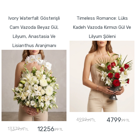
GÖNDER
GÖNDER
Ivory Waterfall: Gösterişli
Timeless Romance: Lüks
Cam Vazoda Beyaz Gül,
Kadeh Vazoda Kırmızı Gül Ve
Lilyum, Anastasia Ve
Lilyum Şöleni
Lisianthus Aranjmanı
4799
4999
,99 TL
,99 TL
12256
13379
,99 TL
,99 TL