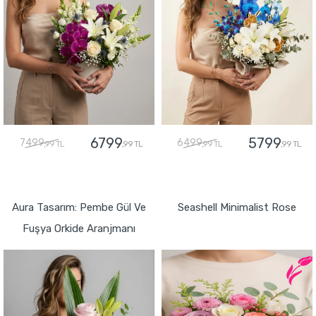
6799
5799
7499
6499
,99 TL
,99 TL
,99 TL
,99 TL
GÖNDER
GÖNDER
Aura Tasarım: Pembe Gül Ve
Seashell Minimalist Rose
Fuşya Orkide Aranjmanı