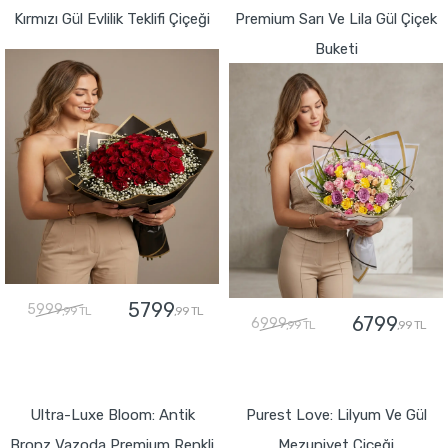
Kırmızı Gül Evlilik Teklifi Çiçeği
Premium Sarı Ve Lila Gül Çiçek
Buketi
5799
5999
,99 TL
,99 TL
6799
6999
,99 TL
,99 TL
GÖNDER
GÖNDER
Ultra-Luxe Bloom: Antik
Purest Love: Lilyum Ve Gül
Bronz Vazoda Premium Renkli
Mezuniyet Çiçeği