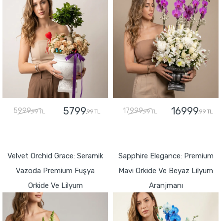
5799
16999
5999
17999
,99 TL
,99 TL
,99 TL
,99 TL
GÖNDER
GÖNDER
Velvet Orchid Grace: Seramik
Sapphire Elegance: Premium
Vazoda Premium Fuşya
Mavi Orkide Ve Beyaz Lilyum
Orkide Ve Lilyum
Aranjmanı