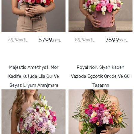
5799
7699
5999
8999
,99 TL
,99 TL
,99 TL
,99 TL
GÖNDER
GÖNDER
Majestic Amethyst: Mor
Royal Noir: Siyah Kadeh
Kadife Kutuda Lila Gül Ve
Vazoda Egzotik Orkide Ve Gül
Beyaz Lilyum Aranjmanı
Tasarımı