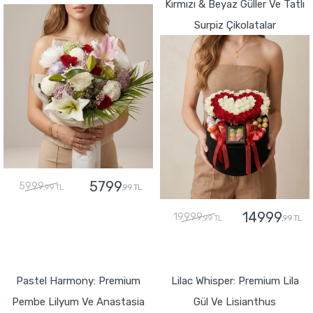
Kırmızı & Beyaz Güller Ve Tatlı
Surpiz Çikolatalar
5799
5999
,99 TL
,99 TL
14999
19999
,99 TL
,99 TL
GÖNDER
GÖNDER
Pastel Harmony: Premium
Lilac Whisper: Premium Lila
Pembe Lilyum Ve Anastasia
Gül Ve Lisianthus