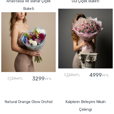
Anastasia Ve Bahar Çiçek
Gül Çiçek Buketi
Buketi
4999
5399
,99 TL
,99 TL
3299
3799
,99 TL
,99 TL
GÖNDER
GÖNDER
Natural Orange Glow Orchid
Kalplerin Birleşimi Nikah
Çelengi