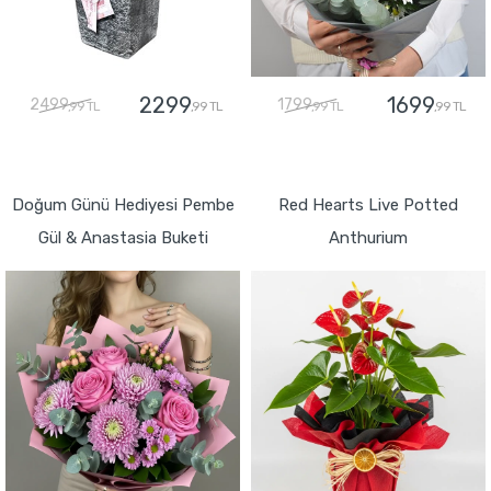
2299
1699
2499
1799
,99 TL
,99 TL
,99 TL
,99 TL
GÖNDER
GÖNDER
Doğum Günü Hediyesi Pembe
Red Hearts Live Potted
Gül & Anastasia Buketi
Anthurium