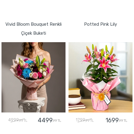
GÖNDER
GÖNDER
Vivid Bloom Bouquet Renkli
Potted Pink Lily
Çiçek Buketi
4499
1699
4999
1799
,99 TL
,99 TL
,99 TL
,99 TL