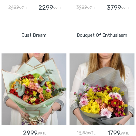
2299
3799
2499
3999
,99 TL
,99 TL
,99 TL
,99 TL
GÖNDER
GÖNDER
Just Dream
Bouquet Of Enthusiasm
2999
1799
1999
,99 TL
,99 TL
,99 TL