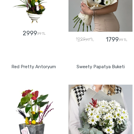
2999
,99 TL
1799
1999
,99 TL
,99 TL
GÖNDER
GÖNDER
Red Pretty Antoryum
Sweety Papatya Buketi