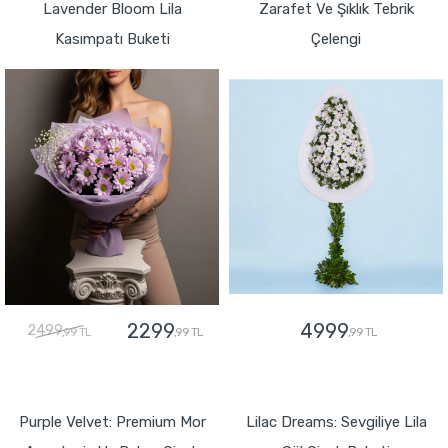
Lavender Bloom Lila
Zarafet Ve Şıklık Tebrik
Kasımpatı Buketi
Çelengi
2299
4999
2499
,99 TL
,99 TL
,99 TL
GÖNDER
GÖNDER
Purple Velvet: Premium Mor
Lilac Dreams: Sevgiliye Lila