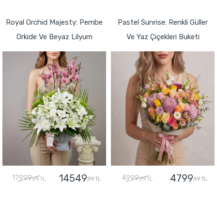
GÖNDER
GÖNDER
Royal Orchid Majesty: Pembe
Pastel Sunrise: Renkli Güller
Orkide Ve Beyaz Lilyum
Ve Yaz Çiçekleri Buketi
14549
4799
17999
4999
,99 TL
,99 TL
,99 TL
,99 TL
GÖNDER
GÖNDER