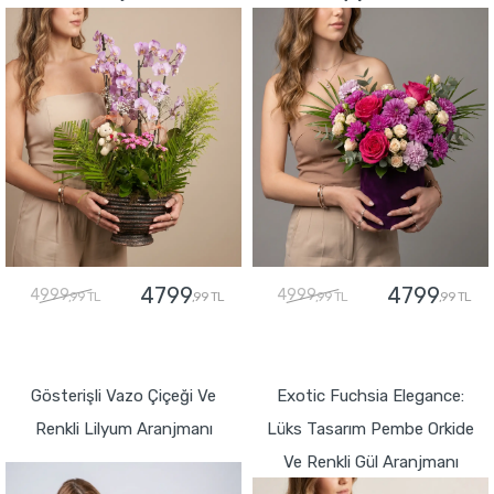
4799
4799
4999
4999
,99 TL
,99 TL
,99 TL
,99 TL
GÖNDER
GÖNDER
Gösterişli Vazo Çiçeği Ve
Exotic Fuchsia Elegance:
Renkli Lilyum Aranjmanı
Lüks Tasarım Pembe Orkide
Ve Renkli Gül Aranjmanı