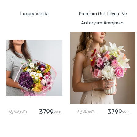
GÖNDER
GÖNDER
Luxury Vanda
Premium Gül, Lilyum Ve
Antoryum Aranjmanı
3799
3799
3999
3999
,99 TL
,99 TL
,99 TL
,99 TL
GÖNDER
GÖNDER