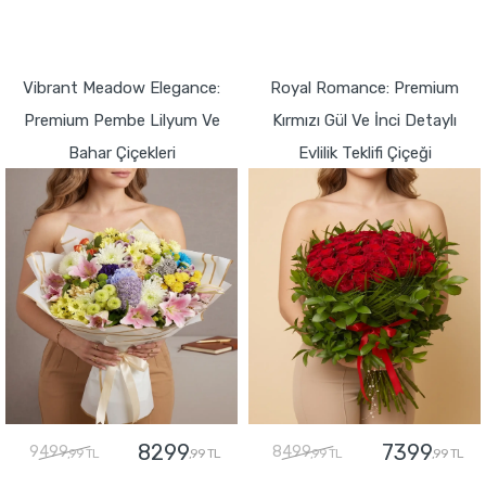
GÖNDER
GÖNDER
Vibrant Meadow Elegance:
Royal Romance: Premium
Premium Pembe Lilyum Ve
Kırmızı Gül Ve İnci Detaylı
Bahar Çiçekleri
Evlilik Teklifi Çiçeği
8299
7399
9499
8499
,99 TL
,99 TL
,99 TL
,99 TL