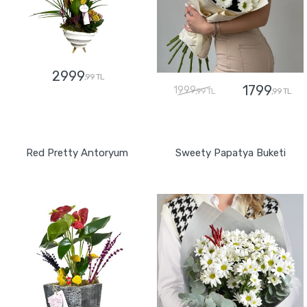
2999
,99 TL
1799
1999
,99 TL
,99 TL
GÖNDER
GÖNDER
Red Pretty Antoryum
Sweety Papatya Buketi