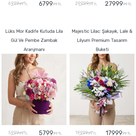
6799
27999
6999
29999
,99 TL
,99 TL
,99 TL
,99 TL
GÖNDER
GÖNDER
Lüks Mor Kadife Kutuda Lila
Majestic Lilac: Şakayık, Lale &
Gül Ve Pembe Zambak
Lilyum Premium Tasarım
Aranjmanı
Buketi
5799
17999
5999
19999
,99 TL
,99 TL
,99 TL
,99 TL