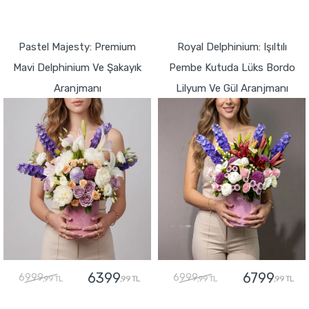
GÖNDER
GÖNDER
Pastel Majesty: Premium
Royal Delphinium: Işıltılı
Mavi Delphinium Ve Şakayık
Pembe Kutuda Lüks Bordo
Aranjmanı
Lilyum Ve Gül Aranjmanı
6399
6799
6999
6999
,99 TL
,99 TL
,99 TL
,99 TL