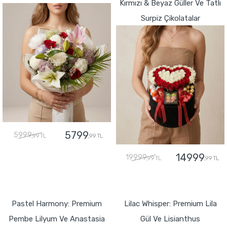
Kırmızı & Beyaz Güller Ve Tatlı
Surpiz Çikolatalar
5799
5999
,99 TL
,99 TL
14999
19999
,99 TL
,99 TL
GÖNDER
GÖNDER
Pastel Harmony: Premium
Lilac Whisper: Premium Lila
Pembe Lilyum Ve Anastasia
Gül Ve Lisianthus