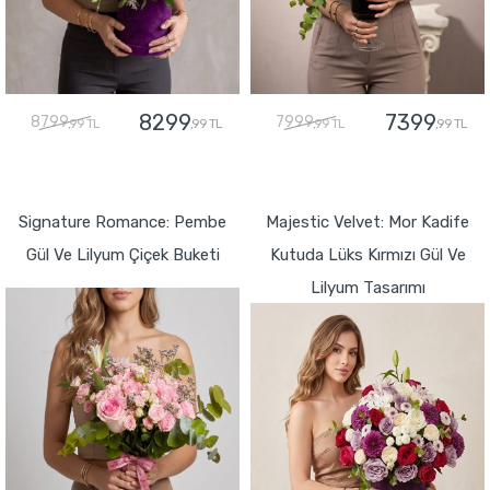
8299
7399
8799
7999
,99 TL
,99 TL
,99 TL
,99 TL
GÖNDER
GÖNDER
Signature Romance: Pembe
Majestic Velvet: Mor Kadife
Gül Ve Lilyum Çiçek Buketi
Kutuda Lüks Kırmızı Gül Ve
Lilyum Tasarımı