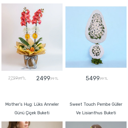
2499
5499
2799
,99 TL
,99 TL
,99 TL
GÖNDER
GÖNDER
Mother's Hug: Lüks Anneler
Sweet Touch Pembe Güller
Günü Çiçek Buketi
Ve Lisianthus Buketi