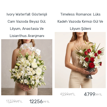
GÖNDER
GÖNDER
Ivory Waterfall: Gösterişli
Timeless Romance: Lüks
Cam Vazoda Beyaz Gül,
Kadeh Vazoda Kırmızı Gül Ve
Lilyum, Anastasia Ve
Lilyum Şöleni
Lisianthus Aranjmanı
4799
4999
,99 TL
,99 TL
12256
13379
,99 TL
,99 TL