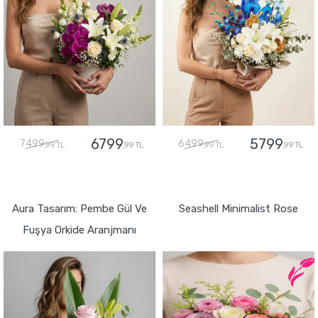
6799
5799
7499
6499
,99 TL
,99 TL
,99 TL
,99 TL
GÖNDER
GÖNDER
Aura Tasarım: Pembe Gül Ve
Seashell Minimalist Rose
Fuşya Orkide Aranjmanı