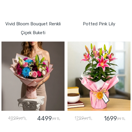
GÖNDER
GÖNDER
Vivid Bloom Bouquet Renkli
Potted Pink Lily
Çiçek Buketi
4499
1699
4999
1799
,99 TL
,99 TL
,99 TL
,99 TL