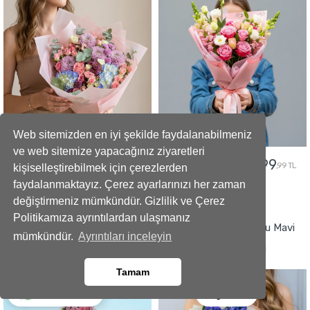
Web sitemizden en iyi şekilde faydalanabilmeniz
ve web sitemize yapacağınız ziyaretleri
5299
2499
5799
2799
,99 TL
,99 TL
,99 TL
,99 TL
kişiselleştirebilmek için çerezlerden
faydalanmaktayız. Çerez ayarlarınızı her zaman
değiştirmeniz mümkündür. Gizlilik ve Çerez
GÖNDER
GÖNDER
Politikamıza ayrıntılardan ulaşmanız
Büyüleyici Anlar Açılış Çelengi
İmza Tasarımlı Kokulu Mavi
mümkündür.
Ayrıntıları inceleyin
Sümbül Buketi
Tamam
Ara
Whatsapp