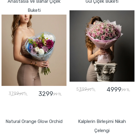
Anastasia Ve Bahar Çiçek
Gül Çiçek Buketi
Buketi
4999
5399
,99 TL
,99 TL
3299
3799
,99 TL
,99 TL
GÖNDER
GÖNDER
Natural Orange Glow Orchid
Kalplerin Birleşimi Nikah
Çelengi