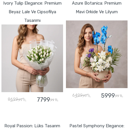
Ivory Tulip Elegance: Premium
Azure Botanica: Premium
Beyaz Lale Ve Cipsofilya
Mavi Orkide Ve Lilyum
Tasarımı
5999
6499
,99 TL
,99 TL
7799
8699
,99 TL
,99 TL
GÖNDER
GÖNDER
Royal Passion: Lüks Tasarım
Pastel Symphony Elegance: