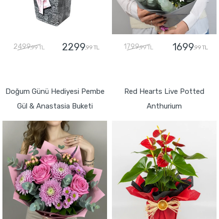
2299
1699
2499
1799
,99 TL
,99 TL
,99 TL
,99 TL
GÖNDER
GÖNDER
Doğum Günü Hediyesi Pembe
Red Hearts Live Potted
Gül & Anastasia Buketi
Anthurium