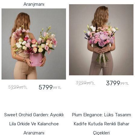
Aranjmanı
3799
3999
,99 TL
,99 TL
5799
5999
,99 TL
,99 TL
GÖNDER
GÖNDER
Sweet Orchid Garden: Ayıcıklı
Plum Elegance: Lüks Tasarım
Lila Orkide Ve Kalanchoe
Kadife Kutuda Renkli Bahar
Aranjmanı
Çiçekleri