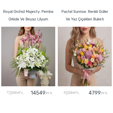
GÖNDER
GÖNDER
Royal Orchid Majesty: Pembe
Pastel Sunrise: Renkli Güller
Orkide Ve Beyaz Lilyum
Ve Yaz Çiçekleri Buketi
14549
4799
17999
4999
,99 TL
,99 TL
,99 TL
,99 TL
GÖNDER
GÖNDER