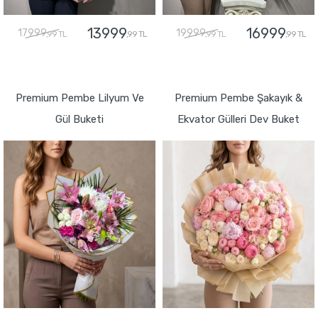
13999
16999
17999
19999
,99 TL
,99 TL
,99 TL
,99 TL
GÖNDER
GÖNDER
Premium Pembe Lilyum Ve
Premium Pembe Şakayık &
Gül Buketi
Ekvator Gülleri Dev Buket