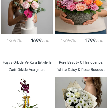
1699
1799
1799
1999
,99 TL
,99 TL
,99 TL
,99 TL
GÖNDER
GÖNDER
Fuşya Orkide Ve Kuru Bitkilerle
Pure Beauty Of Innocence:
Zarif Orkide Aranjmanı
White Daisy & Rose Bouquet