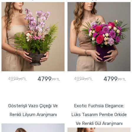
4799
4799
4999
4999
,99 TL
,99 TL
,99 TL
,99 TL
GÖNDER
GÖNDER
Gösterişli Vazo Çiçeği Ve
Exotic Fuchsia Elegance:
Renkli Lilyum Aranjmanı
Lüks Tasarım Pembe Orkide
Ve Renkli Gül Aranjmanı