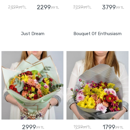
2299
3799
2499
3999
,99 TL
,99 TL
,99 TL
,99 TL
GÖNDER
GÖNDER
Just Dream
Bouquet Of Enthusiasm
2999
1799
1999
,99 TL
,99 TL
,99 TL