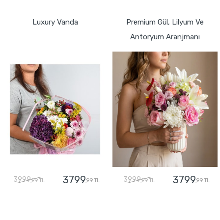
GÖNDER
GÖNDER
Luxury Vanda
Premium Gül, Lilyum Ve
Antoryum Aranjmanı
3799
3799
3999
3999
,99 TL
,99 TL
,99 TL
,99 TL
GÖNDER
GÖNDER