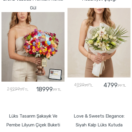
Gül
4799
4999
,99 TL
,99 TL
18999
24999
,99 TL
,99 TL
GÖNDER
GÖNDER
Lüks Tasarım Şakayık Ve
Love & Sweets Elegance:
Pembe Lilyum Çiçek Buketi
Siyah Kalp Lüks Kutuda