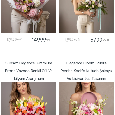
14999
5799
17999
5999
,99 TL
,99 TL
,99 TL
,99 TL
GÖNDER
GÖNDER
Sunset Elegance: Premium
Elegance Bloom: Pudra
Bronz Vazoda Renkli Gül Ve
Pembe Kadife Kutuda Şakayık
Lilyum Aranjmanı
Ve Lisiyantus Tasarımı