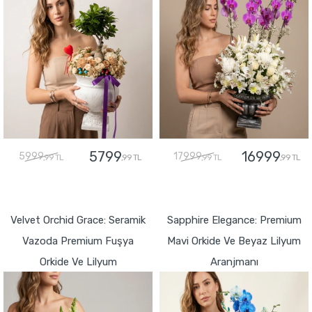
5799
16999
5999
17999
,99 TL
,99 TL
,99 TL
,99 TL
GÖNDER
GÖNDER
Velvet Orchid Grace: Seramik
Sapphire Elegance: Premium
Vazoda Premium Fuşya
Mavi Orkide Ve Beyaz Lilyum
Orkide Ve Lilyum
Aranjmanı