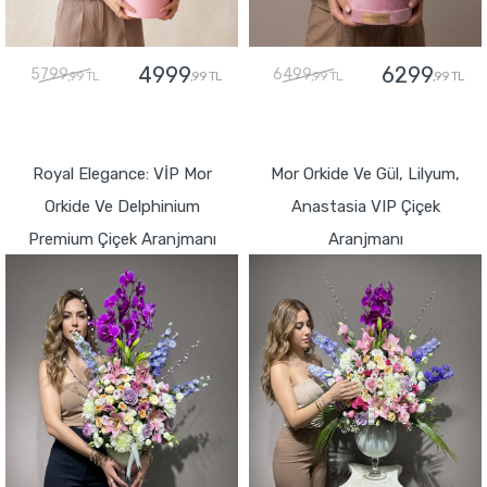
4999
6299
5799
6499
,99 TL
,99 TL
,99 TL
,99 TL
GÖNDER
GÖNDER
Royal Elegance: VİP Mor
Mor Orkide Ve Gül, Lilyum,
Orkide Ve Delphinium
Anastasia VIP Çiçek
Premium Çiçek Aranjmanı
Aranjmanı