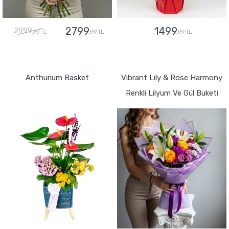
2799
1499
2999
,99 TL
,99 TL
,99 TL
GÖNDER
GÖNDER
Anthurium Basket
Vibrant Lily & Rose Harmony
Renkli Lilyum Ve Gül Buketi