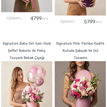
4799
4999
,99 TL
,99 TL
5799
5999
,99 TL
,99 TL
GÖNDER
GÖNDER
Signature Baby Girl: İsim Yazılı
Signature Pink: Pembe Kadife
Şeffaf Balonlu Ve Pelüş
Kutuda Şakayık Ve Gül
Tavşanlı Bebek Çiçeği
Tasarımı