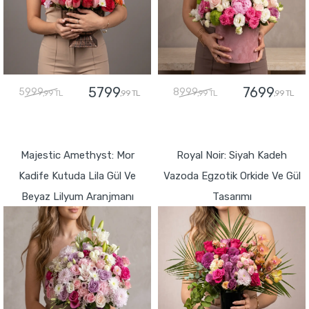
5799
7699
5999
8999
,99 TL
,99 TL
,99 TL
,99 TL
GÖNDER
GÖNDER
Majestic Amethyst: Mor
Royal Noir: Siyah Kadeh
Kadife Kutuda Lila Gül Ve
Vazoda Egzotik Orkide Ve Gül
Beyaz Lilyum Aranjmanı
Tasarımı