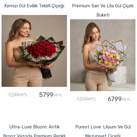
Kırmızı Gül Evlilik Teklifi Çiçeği
Premium Sarı Ve Lila Gül Çiçek
Buketi
5799
5999
,99 TL
,99 TL
6799
6999
,99 TL
,99 TL
GÖNDER
GÖNDER
Ultra-Luxe Bloom: Antik
Purest Love: Lilyum Ve Gül
Bronz Vazoda Premium Renkli
Mezuniyet Çiçeği