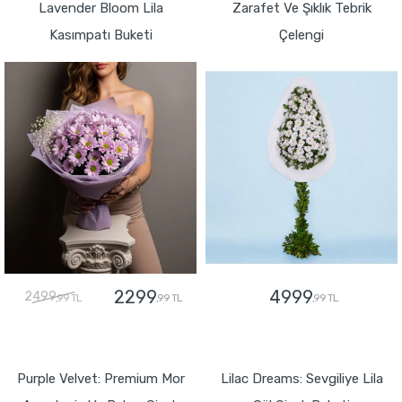
Lavender Bloom Lila
Zarafet Ve Şıklık Tebrik
Kasımpatı Buketi
Çelengi
2299
4999
2499
,99 TL
,99 TL
,99 TL
GÖNDER
GÖNDER
Purple Velvet: Premium Mor
Lilac Dreams: Sevgiliye Lila