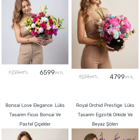
6599
6999
,99 TL
,99 TL
4799
4999
,99 TL
,99 TL
GÖNDER
GÖNDER
Bonsai Love Elegance: Lüks
Royal Orchid Prestige: Lüks
Tasarım Ficus Bonsai Ve
Tasarım Egzotik Orkide Ve
Pastel Çiçekler
Beyaz Şölen