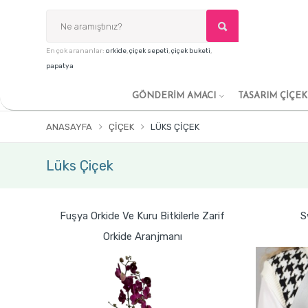
En çok arananlar:
orkide
,
çiçek sepeti
,
çiçek buketi
,
papatya
GÖNDERİM AMACI
TASARIM ÇİÇE
ANASAYFA
ÇIÇEK
LÜKS ÇIÇEK
Lüks Çiçek
Fuşya Orkide Ve Kuru Bitkilerle Zarif
S
Orkide Aranjmanı