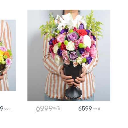
6999
9
6599
,99 TL
,99 TL
,99 TL
GÖNDER