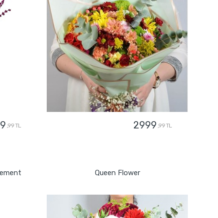
9
2999
,99 TL
,99 TL
GÖNDER
gement
Queen Flower