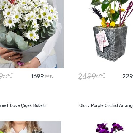
9
2499
1699
229
,99 TL
,99 TL
,99 TL
GÖNDER
GÖNDER
eet Love Çiçek Buketi
Glory Purple Orchid Arran