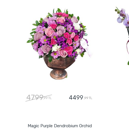
4799
4499
,99 TL
,99 TL
GÖNDER
Magic Purple Dendrobium Orchid