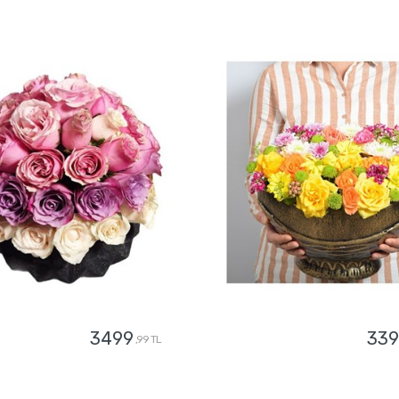
3499
339
,99 TL
GÖNDER
GÖNDER