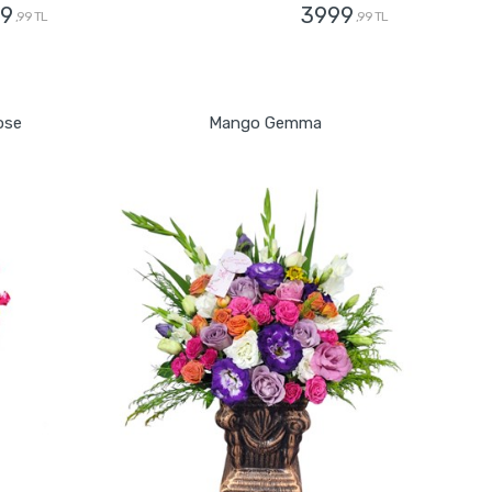
9
3999
,99 TL
,99 TL
GÖNDER
ose
Mango Gemma