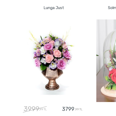
Lunga Just
Solm
3999
3799
,99 TL
,99 TL