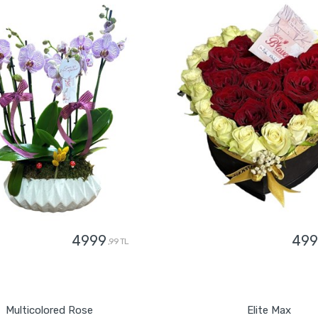
4999
499
,99 TL
GÖNDER
GÖNDER
Multicolored Rose
Elite Max