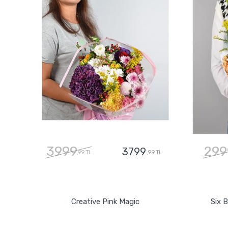
3999
299
3799
,99 TL
,99 TL
GÖNDER
Creative Pink Magic
Six 