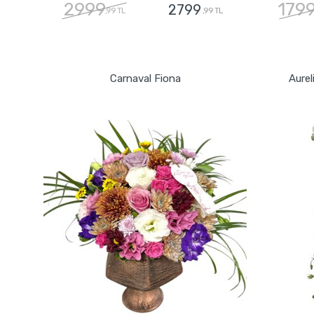
2999
179
2799
,99 TL
,99 TL
GÖNDER
Carnaval Fiona
Aurel