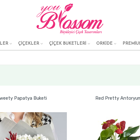
KLER
ÇİÇEKLER
ÇİÇEK BUKETLERİ
ORKİDE
PREMİU
weety Papatya Buketi
Red Pretty Antoryu