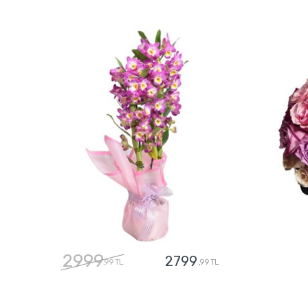
2999
2799
,99 TL
,99 TL
GÖNDER