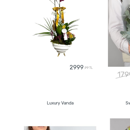
2999
,99 TL
179
GÖNDER
Luxury Vanda
Sw