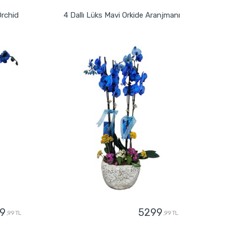
Orchid
4 Dallı Lüks Mavi Orkide Aranjmanı
9
5299
,99 TL
,99 TL