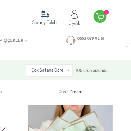
0
Sipariş Takibi
Üyelik
0553 079 92 61
M ÇİÇEKLER
Çok Satana Göre
105 ürün bulundu.
m
Just Dream