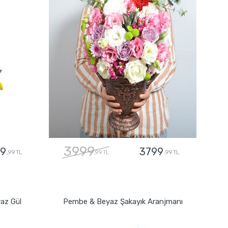
3999
9
3799
,99 TL
,99 TL
,99 TL
GÖNDER
yaz Gül
Pembe & Beyaz Şakayık Aranjmanı