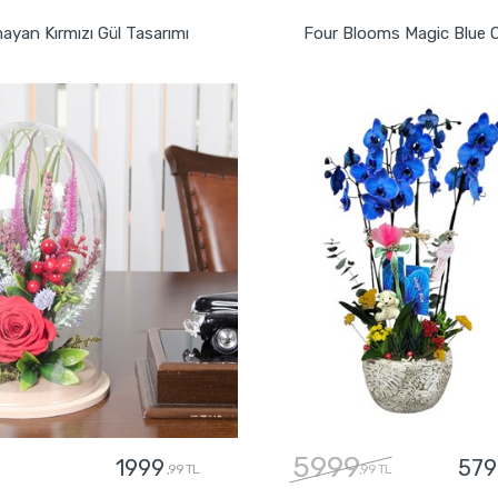
ayan Kırmızı Gül Tasarımı
Four Blooms Magic Blue 
5999
1999
579
,99 TL
,99 TL