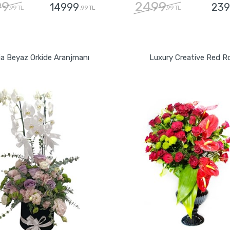
99
2499
14999
239
,99 TL
,99 TL
,99 TL
GÖNDER
GÖNDER
ia Beyaz Orkide Aranjmanı
Luxury Creative Red R