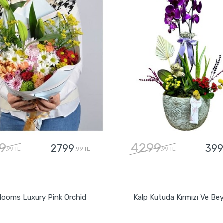
9
4299
2799
399
,99 TL
,99 TL
,99 TL
GÖNDER
GÖNDER
Blooms Luxury Pink Orchid
Kalp Kutuda Kırmızı Ve Be