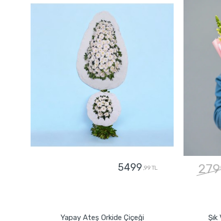
5499
279
,99 TL
GÖNDER
Yapay Ateş Orkide Çiçeği
Şık