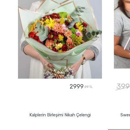
399
2999
,99 TL
GÖNDER
Kalplerin Birleşimi Nikah Çelengi
Swee