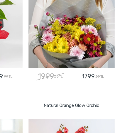
1999
9
1799
,99 TL
,99 TL
,99 TL
GÖNDER
Natural Orange Glow Orchid