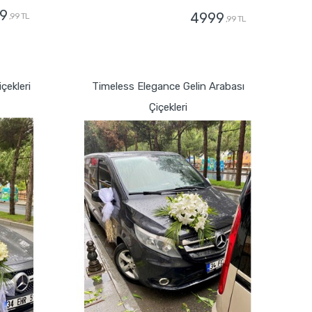
9
4999
,99 TL
,99 TL
GÖNDER
içekleri
Timeless Elegance Gelin Arabası
Çiçekleri