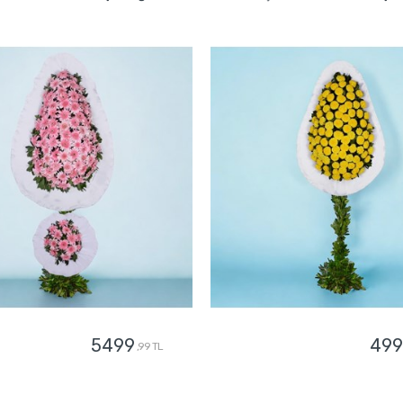
5499
499
,99 TL
GÖNDER
GÖNDER