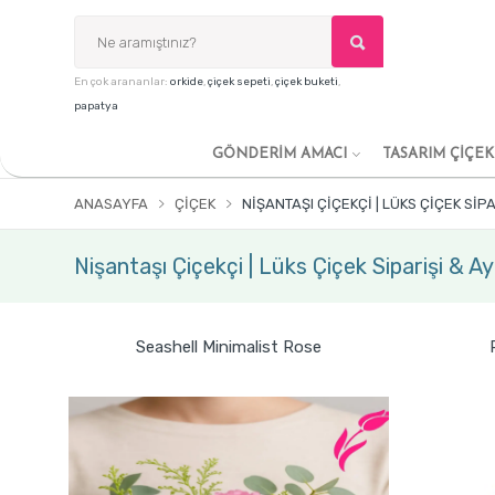
En çok arananlar:
orkide
,
çiçek sepeti
,
çiçek buketi
,
papatya
GÖNDERİM AMACI
TASARIM ÇİÇE
ANASAYFA
ÇIÇEK
NIŞANTAŞI ÇIÇEKÇI | LÜKS ÇIÇEK SIP
Nişantaşı Çiçekçi | Lüks Çiçek Siparişi & A
Seashell Minimalist Rose