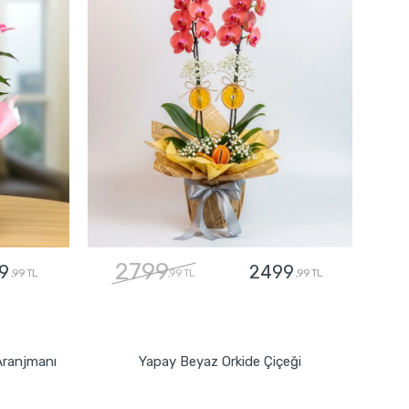
2799
9
2499
,99 TL
,99 TL
,99 TL
GÖNDER
Aranjmanı
Yapay Beyaz Orkide Çiçeği