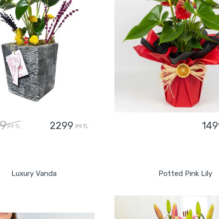
9
2299
149
,99 TL
,99 TL
GÖNDER
GÖNDER
Luxury Vanda
Potted Pink Lily