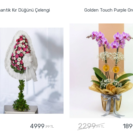
ntik Kır Düğünü Çelengi
Golden Touch Purple Or
2299
4999
189
,99 TL
,99 TL