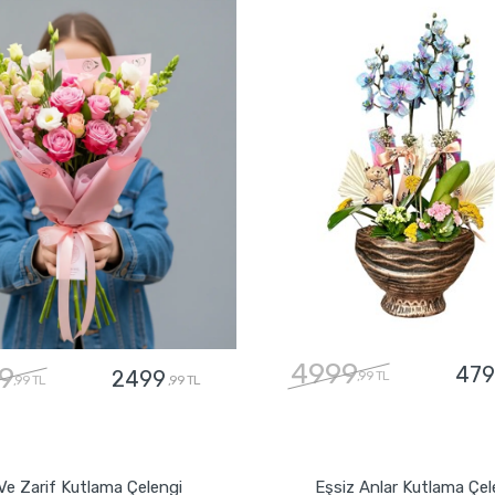
4999
9
479
2499
,99 TL
,99 TL
,99 TL
GÖNDER
GÖNDER
 Ve Zarif Kutlama Çelengi
Eşsiz Anlar Kutlama Çel