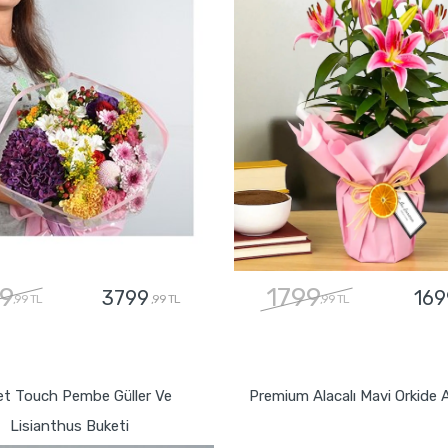
9
1799
3799
169
,99 TL
,99 TL
,99 TL
GÖNDER
GÖNDER
t Touch Pembe Güller Ve
Premium Alacalı Mavi Orkide 
Lisianthus Buketi