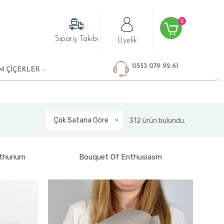
0
Sipariş Takibi
Üyelik
0553 079 92 61
M ÇİÇEKLER
Çok Satana Göre
312 ürün bulundu.
thurium
Bouquet Of Enthusiasm