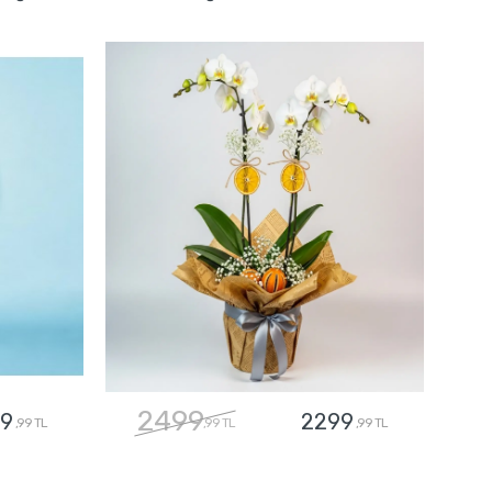
2499
9
2299
,99 TL
,99 TL
,99 TL
GÖNDER