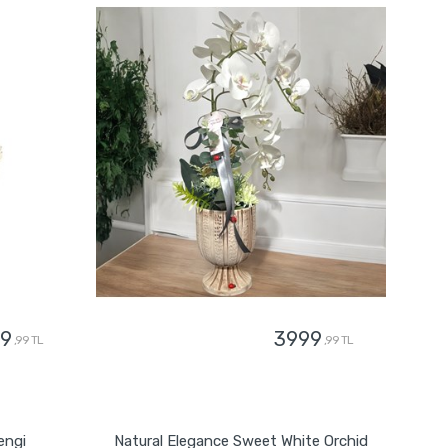
9
3999
,99 TL
,99 TL
GÖNDER
engi
Natural Elegance Sweet White Orchid