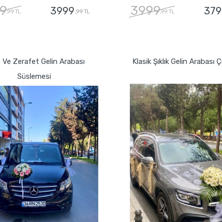
9
3999
3999
379
,99 TL
,99 TL
,99 TL
GÖNDER
GÖNDER
f Ve Zerafet Gelin Arabası
Klasik Şıklık Gelin Arabası Ç
Süslemesi