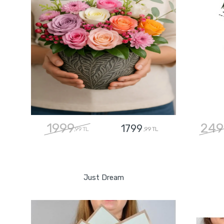
1999
249
1799
,99 TL
,99 TL
GÖNDER
Just Dream