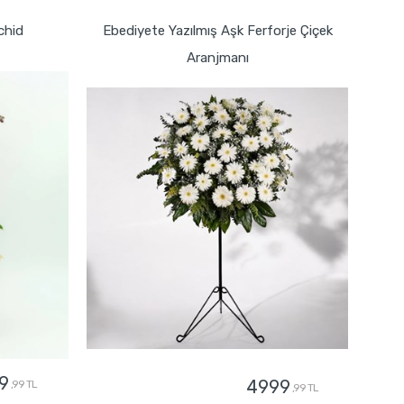
chid
Ebediyete Yazılmış Aşk Ferforje Çiçek
Aranjmanı
9
4999
,99 TL
,99 TL