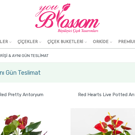
KLER
ÇİÇEKLER
ÇİÇEK BUKETLERİ
ORKİDE
PREMİU
ARIŞI & AYNI GÜN TESLIMAT
ynı Gün Teslimat
Red Pretty Antoryum
Red Hearts Live Potted An