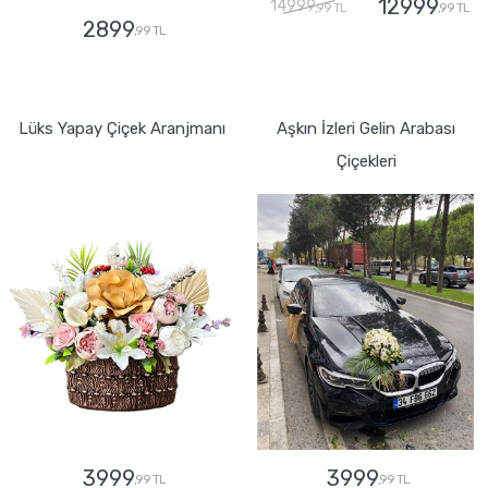
12999
14999
,99 TL
,99 TL
2899
,99 TL
GÖNDER
GÖNDER
Lüks Yapay Çiçek Aranjmanı
Aşkın İzleri Gelin Arabası
Çiçekleri
3999
3999
,99 TL
,99 TL