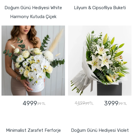
Doğum Günü Hediyesi White
Lilyum & Cipsofilya Buketi
Harmony Kutuda Çiçek
4999
3999
4499
,99 TL
,99 TL
,99 TL
GÖNDER
GÖNDER
Minimalist Zarafet Ferforje
Doğum Günü Hediyesi Violet