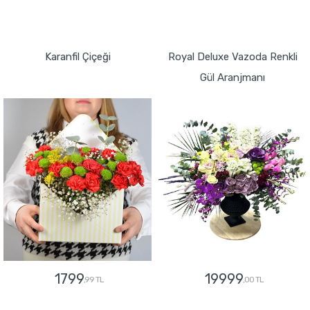
GÖNDER
GÖNDER
Karanfil Çiçeği
Royal Deluxe Vazoda Renkli
Gül Aranjmanı
1799
19999
,99 TL
,00 TL