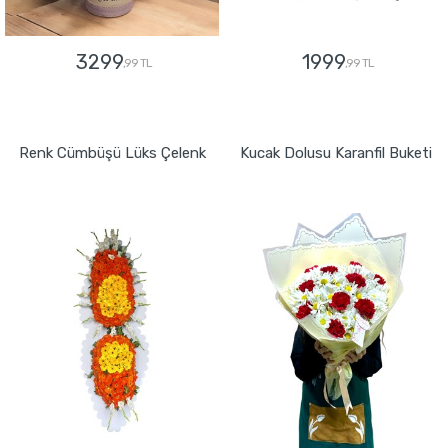
3299
1999
,99 TL
,99 TL
GÖNDER
GÖNDER
Renk Cümbüşü Lüks Çelenk
Kucak Dolusu Karanfil Buketi