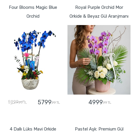
Four Blooms Magic Blue
Royal Purple Orchid Mor
Orchid
Orkide & Beyaz Gül Aranjmanı
5799
4999
5999
,99 TL
,99 TL
,99 TL
GÖNDER
GÖNDER
4 Dallı Lüks Mavi Orkide
Pastel Aşk: Premium Gül