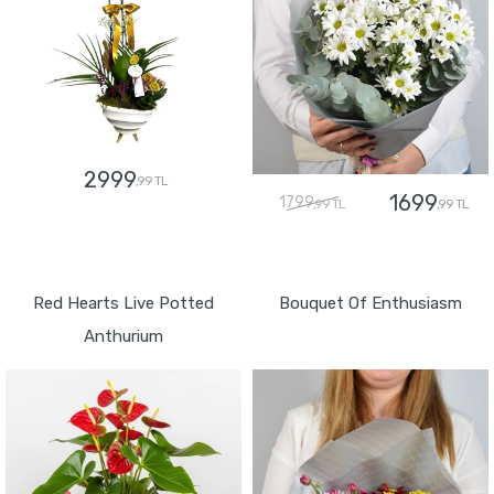
2999
,99 TL
1699
1799
,99 TL
,99 TL
GÖNDER
GÖNDER
Red Hearts Live Potted
Bouquet Of Enthusiasm
Anthurium