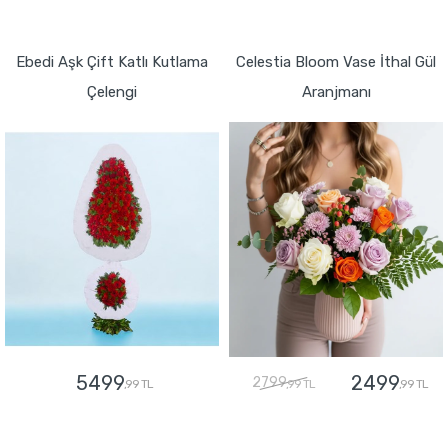
GÖNDER
GÖNDER
Ebedi Aşk Çift Katlı Kutlama
Celestia Bloom Vase İthal Gül
Çelengi
Aranjmanı
5499
2499
2799
,99 TL
,99 TL
,99 TL
GÖNDER
GÖNDER