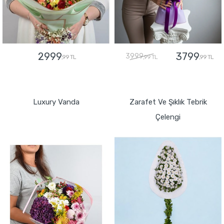
2999
3799
3999
,99 TL
,99 TL
,99 TL
GÖNDER
GÖNDER
Luxury Vanda
Zarafet Ve Şıklık Tebrik
Çelengi