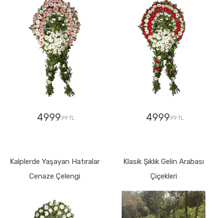
4999
4999
,99 TL
,99 TL
GÖNDER
GÖNDER
Kalplerde Yaşayan Hatıralar
Klasik Şıklık Gelin Arabası
Cenaze Çelengi
Çiçekleri