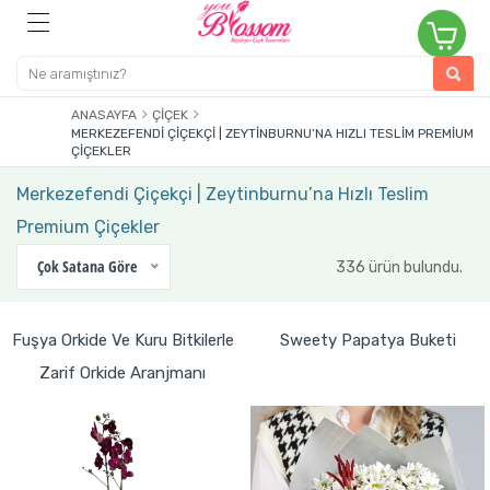
ANASAYFA
ÇIÇEK
MERKEZEFENDI ÇIÇEKÇI | ZEYTINBURNU’NA HIZLI TESLIM PREMIUM
ÇIÇEKLER
Merkezefendi Çiçekçi | Zeytinburnu’na Hızlı Teslim
Premium Çiçekler
Çok Satana Göre
336 ürün bulundu.
Fuşya Orkide Ve Kuru Bitkilerle
Sweety Papatya Buketi
Zarif Orkide Aranjmanı