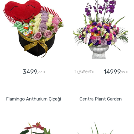
3499
14999
17999
,99 TL
,99 TL
,99 TL
GÖNDER
GÖNDER
Flamingo Anthurium Çiçeği
Centra Plant Garden