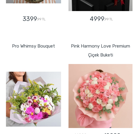
3399
4999
,99 TL
,99 TL
GÖNDER
GÖNDER
Pro Whimsy Bouquet
Pink Harmony Love Premium
Çiçek Buketi