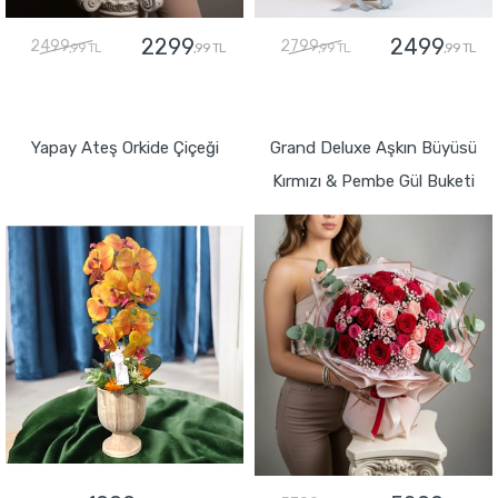
2299
2499
2499
2799
,99 TL
,99 TL
,99 TL
,99 TL
GÖNDER
GÖNDER
Yapay Ateş Orkide Çiçeği
Grand Deluxe Aşkın Büyüsü
Kırmızı & Pembe Gül Buketi