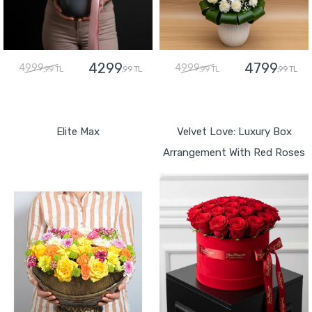
4299
4799
4999
4999
,99 TL
,99 TL
,99 TL
,99 TL
GÖNDER
GÖNDER
Elite Max
Velvet Love: Luxury Box
Arrangement With Red Roses