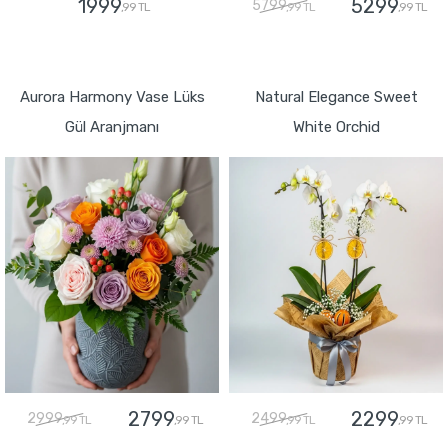
1999
5299
5799
,99 TL
,99 TL
,99 TL
GÖNDER
GÖNDER
Aurora Harmony Vase Lüks
Natural Elegance Sweet
Gül Aranjmanı
White Orchid
2799
2299
2999
2499
,99 TL
,99 TL
,99 TL
,99 TL