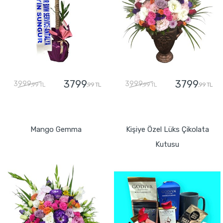
3799
3799
3999
3999
,99 TL
,99 TL
,99 TL
,99 TL
GÖNDER
GÖNDER
Mango Gemma
Kişiye Özel Lüks Çikolata
Kutusu