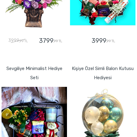
3799
3999
3999
,99 TL
,99 TL
,99 TL
GÖNDER
GÖNDER
Sevgiliye Minimalist Hediye
Kişiye Özel Simli Balon Kutusu
Seti
Hediyesi