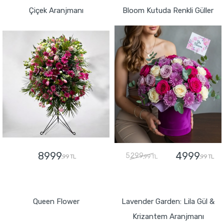
Çiçek Aranjmanı
Bloom Kutuda Renkli Güller
8999
4999
5299
,99 TL
,99 TL
,99 TL
GÖNDER
GÖNDER
Queen Flower
Lavender Garden: Lila Gül &
Krizantem Aranjmanı