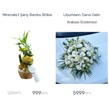
GÖNDER
GÖNDER
Minimalist Şanş Bambu Bitkisi
Lilyumların Dansı Gelin
Arabası Süslemesi
999
5999
1299
,99 TL
,99 TL
,99 TL
GÖNDER
GÖNDER