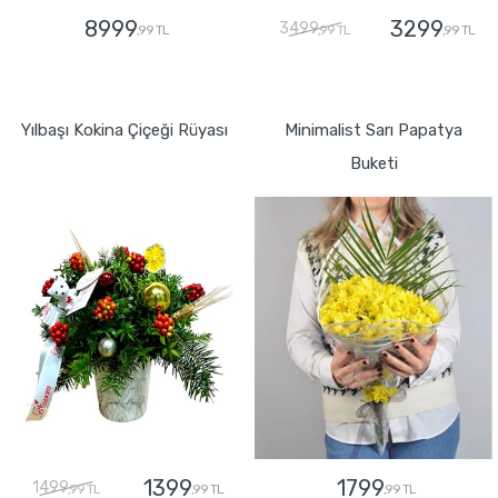
8999
3299
3499
,99 TL
,99 TL
,99 TL
GÖNDER
GÖNDER
Yılbaşı Kokina Çiçeği Rüyası
Minimalist Sarı Papatya
Buketi
1399
1799
1499
,99 TL
,99 TL
,99 TL