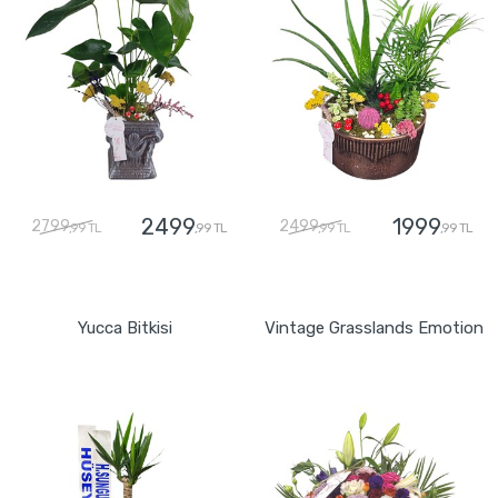
2499
1999
2799
2499
,99 TL
,99 TL
,99 TL
,99 TL
GÖNDER
GÖNDER
Yucca Bitkisi
Vintage Grasslands Emotion