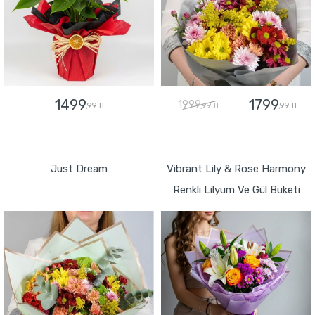
1499
1799
1999
,99 TL
,99 TL
,99 TL
GÖNDER
GÖNDER
Just Dream
Vibrant Lily & Rose Harmony
Renkli Lilyum Ve Gül Buketi