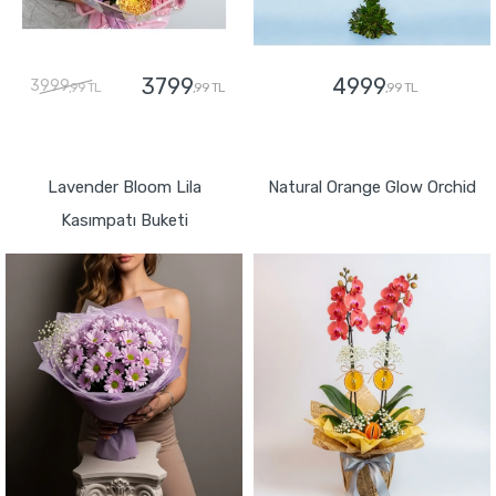
3799
4999
3999
,99 TL
,99 TL
,99 TL
GÖNDER
GÖNDER
Lavender Bloom Lila
Natural Orange Glow Orchid
Kasımpatı Buketi