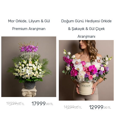
GÖNDER
GÖNDER
Mor Orkide, Lilyum & Gül
Doğum Günü Hediyesi Orkide
Premium Aranjman
& Şakayık & Gül Çiçek
Aranjmanı
17999
19999
,00 TL
,00 TL
12999
14999
,00 TL
,00 TL