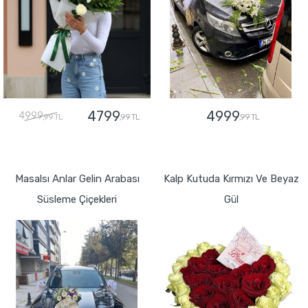
4799
4999
4999
,99 TL
,99 TL
,99 TL
GÖNDER
GÖNDER
Masalsı Anlar Gelin Arabası
Kalp Kutuda Kırmızı Ve Beyaz
Süsleme Çiçekleri
Gül