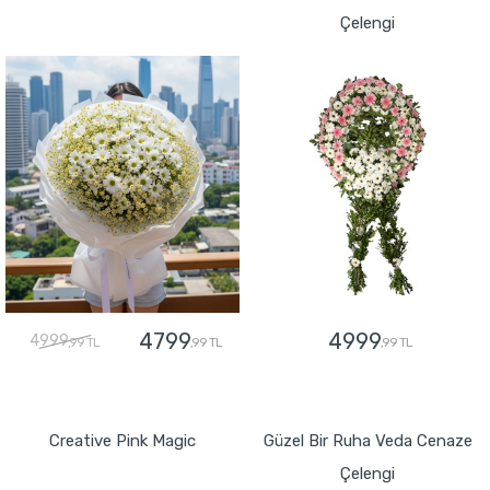
Çelengi
4799
4999
4999
,99 TL
,99 TL
,99 TL
GÖNDER
GÖNDER
Creative Pink Magic
Güzel Bir Ruha Veda Cenaze
Çelengi