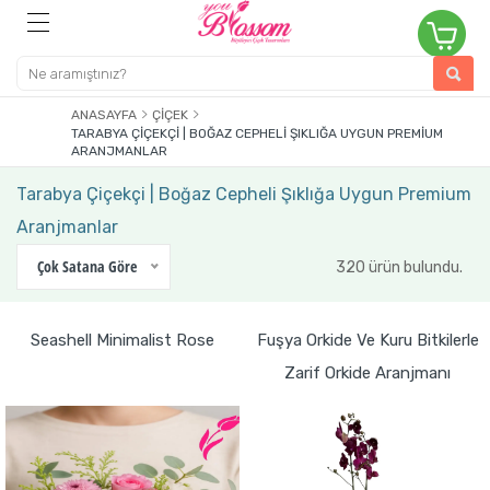
ANASAYFA
ÇIÇEK
TARABYA ÇIÇEKÇI | BOĞAZ CEPHELI ŞIKLIĞA UYGUN PREMIUM
ARANJMANLAR
Tarabya Çiçekçi | Boğaz Cepheli Şıklığa Uygun Premium
Aranjmanlar
Çok Satana Göre
320 ürün bulundu.
Seashell Minimalist Rose
Fuşya Orkide Ve Kuru Bitkilerle
Zarif Orkide Aranjmanı