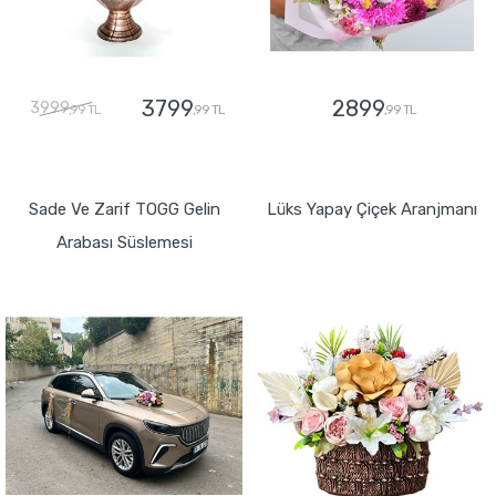
3799
2899
3999
,99 TL
,99 TL
,99 TL
GÖNDER
GÖNDER
Sade Ve Zarif TOGG Gelin
Lüks Yapay Çiçek Aranjmanı
Arabası Süslemesi