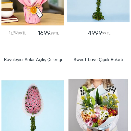
1699
4999
1799
,99 TL
,99 TL
,99 TL
GÖNDER
GÖNDER
Büyüleyici Anlar Açılış Çelengi
Sweet Love Çiçek Buketi