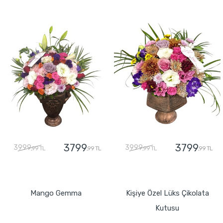
3799
3799
3999
3999
,99 TL
,99 TL
,99 TL
,99 TL
GÖNDER
GÖNDER
Mango Gemma
Kişiye Özel Lüks Çikolata
Kutusu