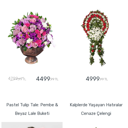
4499
4999
4799
,99 TL
,99 TL
,99 TL
GÖNDER
GÖNDER
Pastel Tulip Tale: Pembe &
Kalplerde Yaşayan Hatıralar
Beyaz Lale Buketi
Cenaze Çelengi