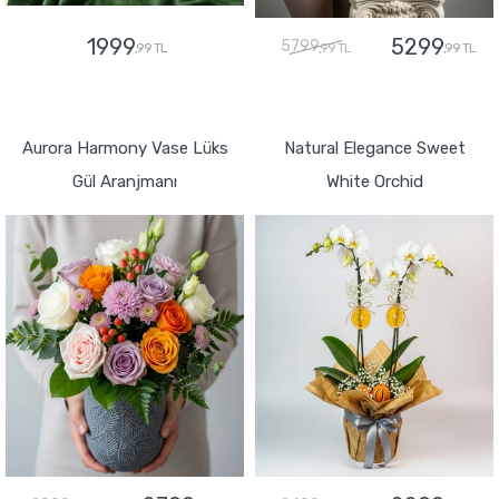
1999
5299
5799
,99 TL
,99 TL
,99 TL
GÖNDER
GÖNDER
Aurora Harmony Vase Lüks
Natural Elegance Sweet
Gül Aranjmanı
White Orchid