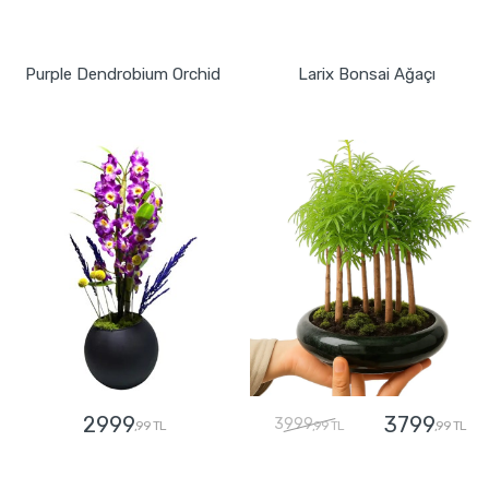
GÖNDER
GÖNDER
Purple Dendrobium Orchid
Larix Bonsai Ağaçı
2999
3799
3999
,99 TL
,99 TL
,99 TL
GÖNDER
GÖNDER