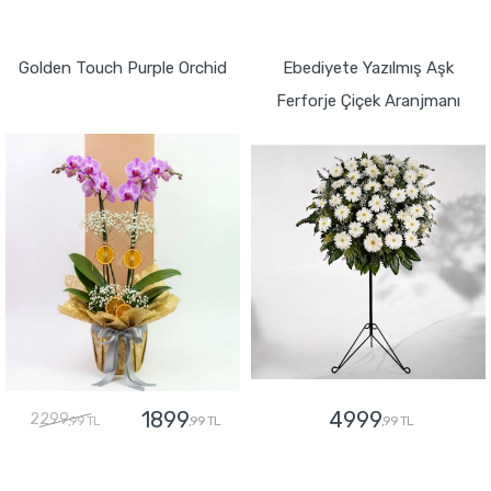
GÖNDER
GÖNDER
Golden Touch Purple Orchid
Ebediyete Yazılmış Aşk
Ferforje Çiçek Aranjmanı
1899
4999
2299
,99 TL
,99 TL
,99 TL
GÖNDER
GÖNDER