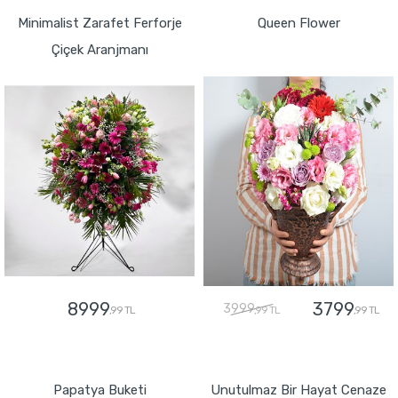
Minimalist Zarafet Ferforje
Queen Flower
Çiçek Aranjmanı
8999
3799
3999
,99 TL
,99 TL
,99 TL
GÖNDER
GÖNDER
Papatya Buketi
Unutulmaz Bir Hayat Cenaze