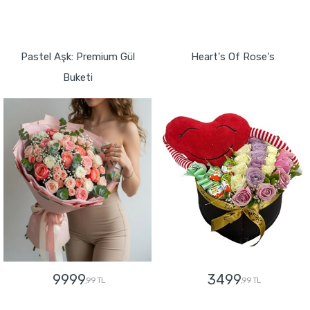
GÖNDER
GÖNDER
Pastel Aşk: Premium Gül
Heart's Of Rose's
Buketi
9999
3499
,99 TL
,99 TL