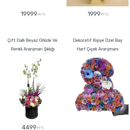
19999
1999
,00 TL
,99 TL
GÖNDER
GÖNDER
Çift Dallı Beyaz Orkide Ve
Dekoratif Kişiye Özel Baş
Renkli Aranjman Şıklığı
Harf Çiçek Aranjmanı
4499
,99 TL