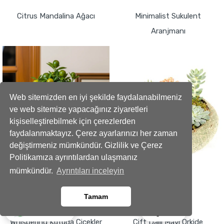
Citrus Mandalina Ağacı
Minimalist Sukulent
Aranjmanı
Web sitemizden en iyi şekilde faydalanabilmeniz
ve web sitemize yapacağınız ziyaretleri
kişiselleştirebilmek için çerezlerden
faydalanmaktayız. Çerez ayarlarınızı her zaman
değiştirmeniz mümkündür. Gizlilik ve Çerez
Politikamıza ayrıntılardan ulaşmanız
mümkündür.
Ayrıntıları inceleyin
4999
1499
,99 TL
,99 TL
Tamam
GÖNDER
GÖNDER
Ara
Whatsapp
Whispering Kutuda Çiçekler
Çift Dallı Mavi Orkide