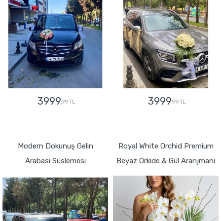
3999
3999
,99 TL
,99 TL
GÖNDER
GÖNDER
Modern Dokunuş Gelin
Royal White Orchid Premium
Arabası Süslemesi
Beyaz Orkide & Gül Aranjmanı