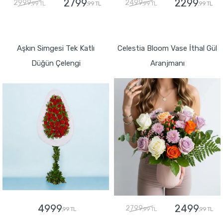
2799
2299
2999
2499
,99 TL
,99 TL
,99 TL
,99 TL
GÖNDER
GÖNDER
Aşkın Simgesi Tek Katlı
Celestia Bloom Vase İthal Gül
Düğün Çelengi
Aranjmanı
4999
2499
2799
,99 TL
,99 TL
,99 TL