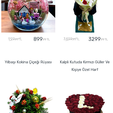
899
3299
999
3499
,99 TL
,99 TL
,99 TL
,99 TL
GÖNDER
GÖNDER
Yılbaşı Kokina Çiçeği Rüyası
Kalpli Kutuda Kırmızı Güller Ve
Kişiye Özel Harf