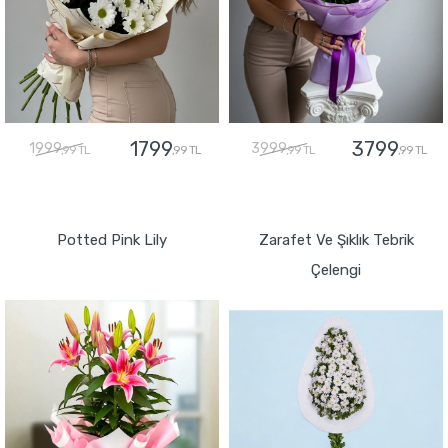
1799
3799
1999
3999
,99 TL
,99 TL
,99 TL
,99 TL
GÖNDER
GÖNDER
Potted Pink Lily
Zarafet Ve Şıklık Tebrik
Çelengi