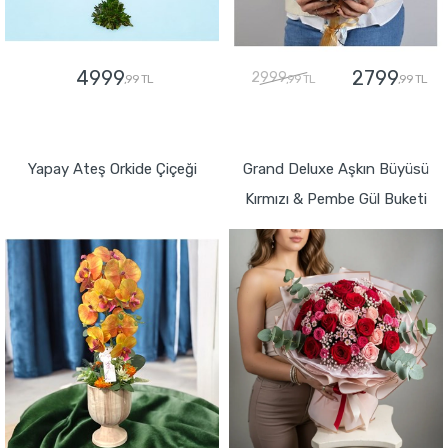
4999
2799
2999
,99 TL
,99 TL
,99 TL
GÖNDER
GÖNDER
Yapay Ateş Orkide Çiçeği
Grand Deluxe Aşkın Büyüsü
Kırmızı & Pembe Gül Buketi