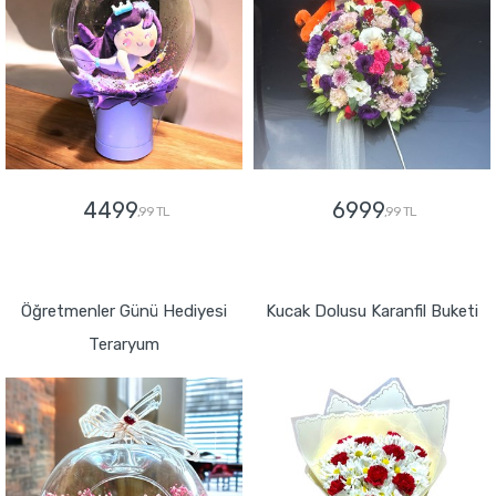
4499
6999
,99 TL
,99 TL
GÖNDER
GÖNDER
Öğretmenler Günü Hediyesi
Kucak Dolusu Karanfil Buketi
Teraryum