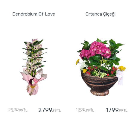
GÖNDER
GÖNDER
Dendrobium Of Love
Ortanca Çiçeği
2799
1799
2999
1999
,99 TL
,99 TL
,99 TL
,99 TL
GÖNDER
GÖNDER