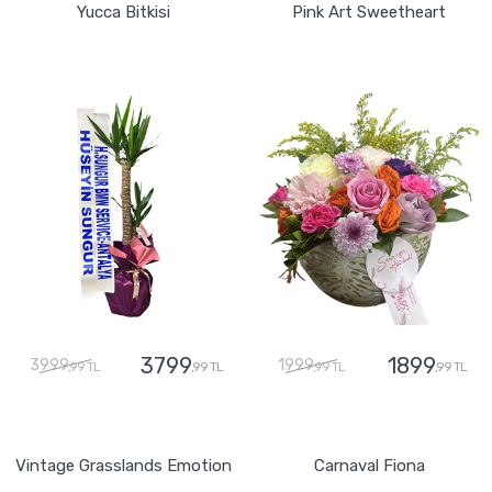
Yucca Bitkisi
Pink Art Sweetheart
3799
1899
3999
1999
,99 TL
,99 TL
,99 TL
,99 TL
GÖNDER
GÖNDER
Vintage Grasslands Emotion
Carnaval Fiona