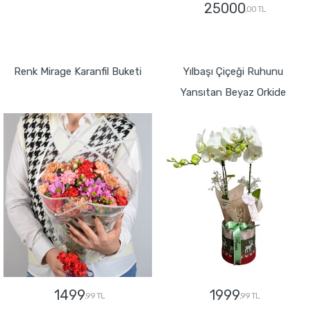
25000
,00 TL
GÖNDER
GÖNDER
Renk Mirage Karanfil Buketi
Yılbaşı Çiçeği Ruhunu
Yansıtan Beyaz Orkide
1499
1999
,99 TL
,99 TL