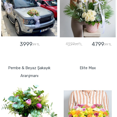
3999
4799
4999
,99 TL
,99 TL
,99 TL
GÖNDER
GÖNDER
Pembe & Beyaz Şakayık
Elite Max
Aranjmanı