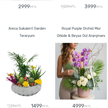
2999
3999
4499
,99 TL
,99 TL
,99 TL
GÖNDER
GÖNDER
Areca Sukulent Garden
Royal Purple Orchid Mor
Teraryum
Orkide & Beyaz Gül Aranjmanı
1499
4999
1799
,99 TL
,99 TL
,99 TL