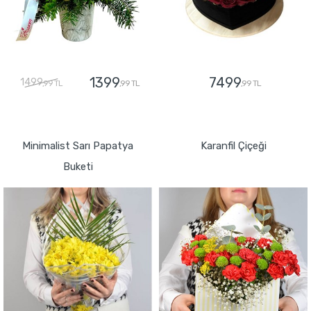
1399
7499
1499
,99 TL
,99 TL
,99 TL
GÖNDER
GÖNDER
Minimalist Sarı Papatya
Karanfil Çiçeği
Buketi