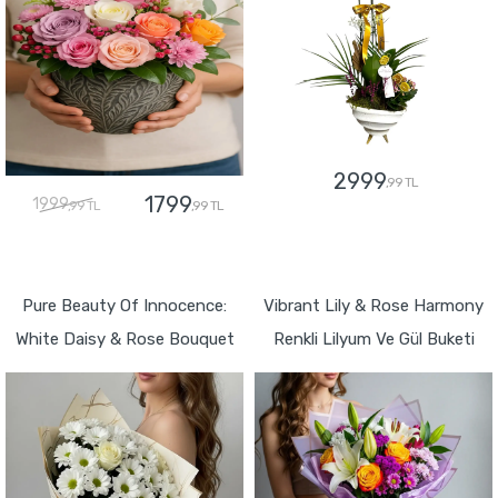
2999
,99 TL
1799
1999
,99 TL
,99 TL
GÖNDER
GÖNDER
Pure Beauty Of Innocence:
Vibrant Lily & Rose Harmony
White Daisy & Rose Bouquet
Renkli Lilyum Ve Gül Buketi