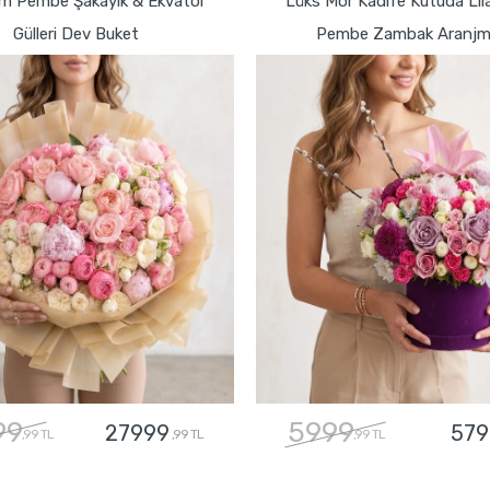
m Pembe Şakayık & Ekvator
Lüks Mor Kadife Kutuda Lil
Gülleri Dev Buket
Pembe Zambak Aranjm
99
5999
27999
579
,99 TL
,99 TL
,99 TL