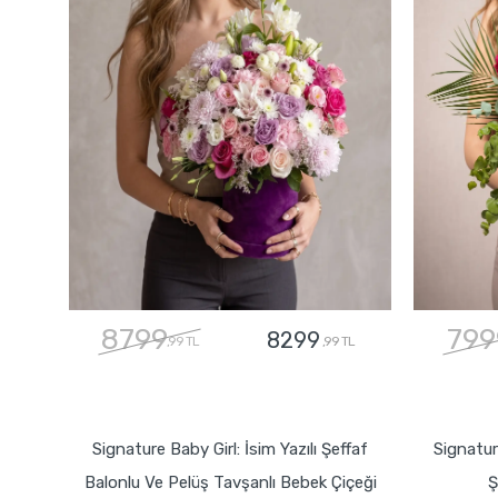
8799
799
8299
,99 TL
,99 TL
GÖNDER
Signature Baby Girl: İsim Yazılı Şeffaf
Signatur
Balonlu Ve Pelüş Tavşanlı Bebek Çiçeği
Ş