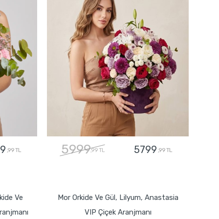
5999
9
5799
,99 TL
,99 TL
,99 TL
GÖNDER
kide Ve
Mor Orkide Ve Gül, Lilyum, Anastasia
ranjmanı
VIP Çiçek Aranjmanı