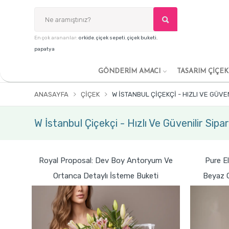
En çok arananlar:
orkide
,
çiçek sepeti
,
çiçek buketi
,
papatya
GÖNDERİM AMACI
TASARIM ÇİÇE
ANASAYFA
ÇIÇEK
W İSTANBUL ÇIÇEKÇI - HIZLI VE GÜV
W İstanbul Çiçekçi - Hızlı Ve Güvenilir Sipa
Royal Proposal: Dev Boy Antoryum Ve
Pure E
Ortanca Detaylı İsteme Buketi
Beyaz O