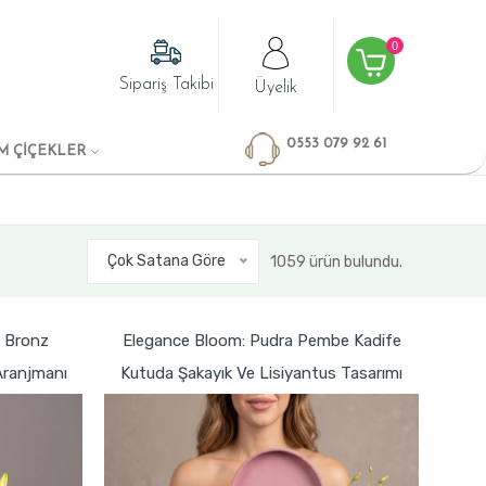
0
Sipariş Takibi
Üyelik
0553 079 92 61
M ÇİÇEKLER
Çok Satana Göre
1059 ürün bulundu.
 Bronz
Elegance Bloom: Pudra Pembe Kadife
Aranjmanı
Kutuda Şakayık Ve Lisiyantus Tasarımı