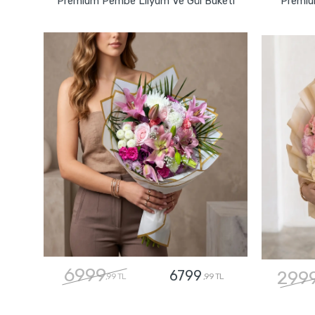
Premium Pembe Lilyum Ve Gül Buketi
Premiu
6999
6799
299
,99 TL
,99 TL