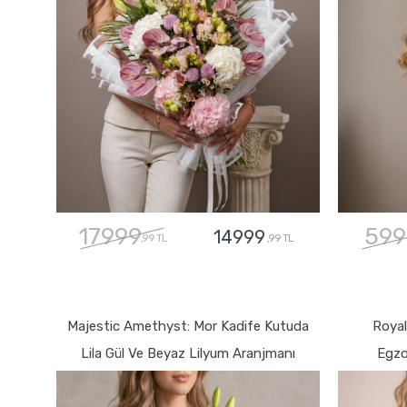
17999
599
14999
,99 TL
,99 TL
GÖNDER
Majestic Amethyst: Mor Kadife Kutuda
Royal
Lila Gül Ve Beyaz Lilyum Aranjmanı
Egzo