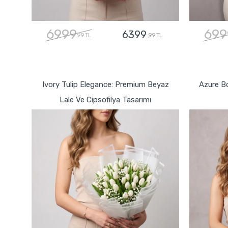
6999
699
6399
,99 TL
,99 TL
GÖNDER
Ivory Tulip Elegance: Premium Beyaz
Azure B
Lale Ve Cipsofilya Tasarımı