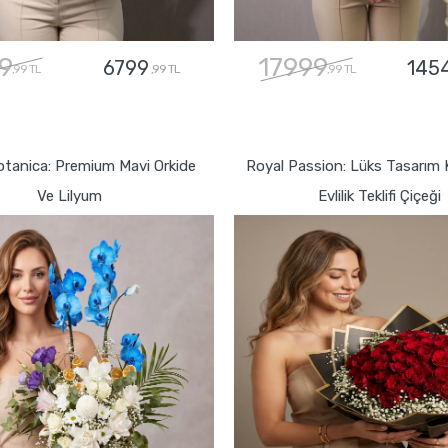
9
17999
6799
145
,99 TL
,99 TL
,99 TL
GÖNDER
GÖNDER
otanica: Premium Mavi Orkide
Royal Passion: Lüks Tasarım K
Ve Lilyum
Evlilik Teklifi Çiçeği