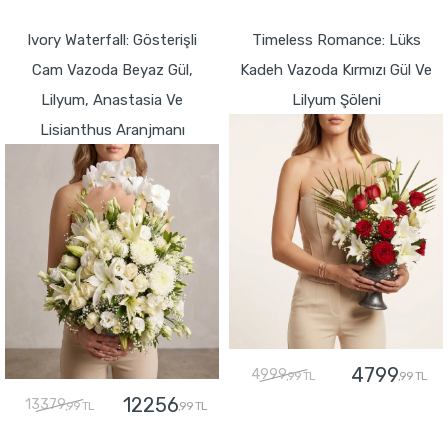
GÖNDER
GÖNDER
Ivory Waterfall: Gösterişli
Timeless Romance: Lüks
Cam Vazoda Beyaz Gül,
Kadeh Vazoda Kırmızı Gül Ve
Lilyum, Anastasia Ve
Lilyum Şöleni
Lisianthus Aranjmanı
4799
4999
,99 TL
,99 TL
12256
13379
,99 TL
,99 TL
GÖNDER