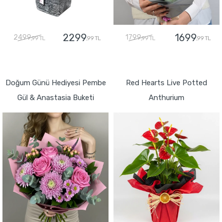
2299
1699
2499
1799
,99 TL
,99 TL
,99 TL
,99 TL
GÖNDER
GÖNDER
Doğum Günü Hediyesi Pembe
Red Hearts Live Potted
Gül & Anastasia Buketi
Anthurium