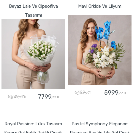
Beyaz Lale Ve Cipsofilya
Mavi Orkide Ve Lilyum
Tasarımı
5999
6499
,99 TL
,99 TL
7799
8699
,99 TL
,99 TL
GÖNDER
GÖNDER
Royal Passion: Lüks Tasarım
Pastel Symphony Elegance:
Kırmızı Gül Evlilik Teklifi Çiçeği
Premium Sarı Ve Lila Gül Çiçek