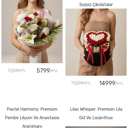
Surpiz Çikolatalar
5799
5999
,99 TL
,99 TL
14999
19999
,99 TL
,99 TL
GÖNDER
GÖNDER
Pastel Harmony: Premium
Lilac Whisper: Premium Lila
Pembe Lilyum Ve Anastasia
Gül Ve Lisianthus
Aranjmanı