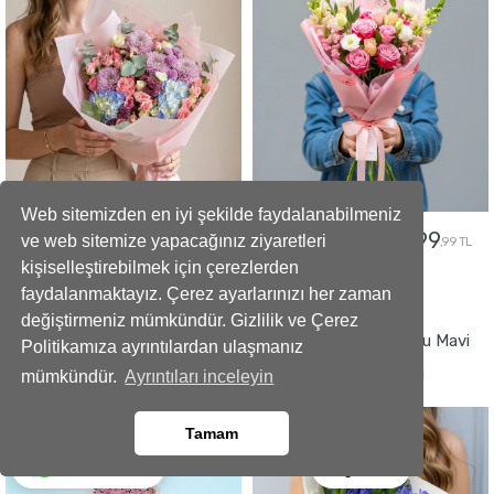
Web sitemizden en iyi şekilde faydalanabilmeniz
5299
2499
5799
2799
ve web sitemize yapacağınız ziyaretleri
,99 TL
,99 TL
,99 TL
,99 TL
kişiselleştirebilmek için çerezlerden
faydalanmaktayız. Çerez ayarlarınızı her zaman
GÖNDER
GÖNDER
değiştirmeniz mümkündür. Gizlilik ve Çerez
Büyüleyici Anlar Açılış Çelengi
İmza Tasarımlı Kokulu Mavi
Politikamıza ayrıntılardan ulaşmanız
Sümbül Buketi
mümkündür.
Ayrıntıları inceleyin
Tamam
Ara
Whatsapp