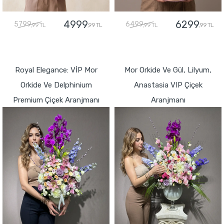
4999
6299
5799
6499
,99 TL
,99 TL
,99 TL
,99 TL
GÖNDER
GÖNDER
Royal Elegance: VİP Mor
Mor Orkide Ve Gül, Lilyum,
Orkide Ve Delphinium
Anastasia VIP Çiçek
Premium Çiçek Aranjmanı
Aranjmanı