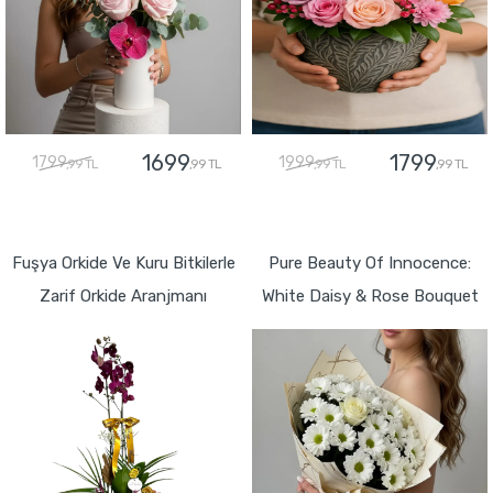
1699
1799
1799
1999
,99 TL
,99 TL
,99 TL
,99 TL
GÖNDER
GÖNDER
Fuşya Orkide Ve Kuru Bitkilerle
Pure Beauty Of Innocence:
Zarif Orkide Aranjmanı
White Daisy & Rose Bouquet