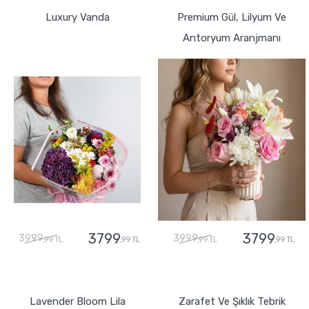
Luxury Vanda
Premium Gül, Lilyum Ve
Antoryum Aranjmanı
3799
3799
3999
3999
,99 TL
,99 TL
,99 TL
,99 TL
GÖNDER
GÖNDER
Lavender Bloom Lila
Zarafet Ve Şıklık Tebrik