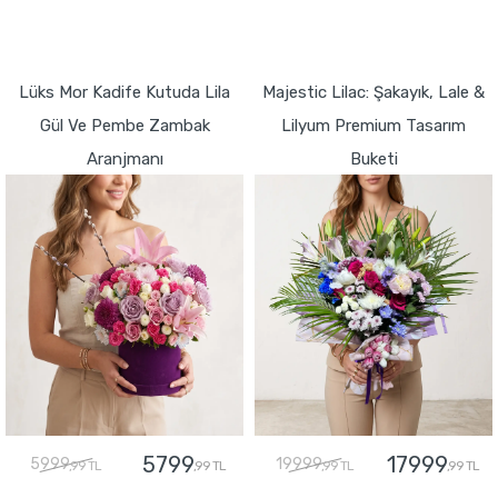
GÖNDER
GÖNDER
Lüks Mor Kadife Kutuda Lila
Majestic Lilac: Şakayık, Lale &
Gül Ve Pembe Zambak
Lilyum Premium Tasarım
Aranjmanı
Buketi
5799
17999
5999
19999
,99 TL
,99 TL
,99 TL
,99 TL