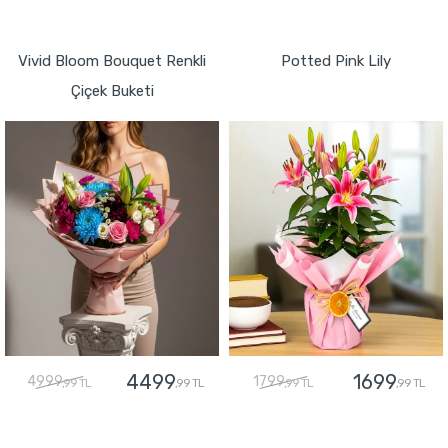
GÖNDER
GÖNDER
Vivid Bloom Bouquet Renkli
Potted Pink Lily
Çiçek Buketi
4499
1699
4999
1799
,99 TL
,99 TL
,99 TL
,99 TL
GÖNDER
GÖNDER