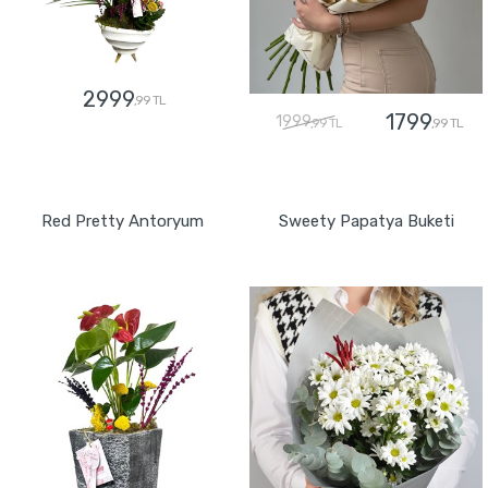
2999
,99 TL
1799
1999
,99 TL
,99 TL
GÖNDER
GÖNDER
Red Pretty Antoryum
Sweety Papatya Buketi