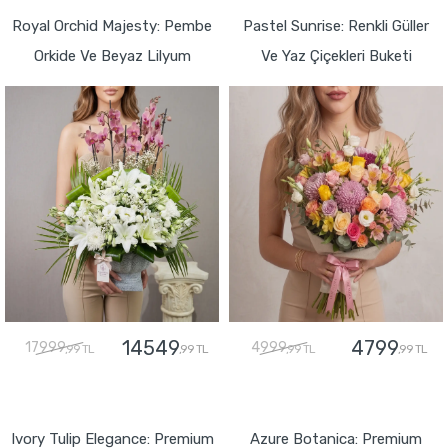
Royal Orchid Majesty: Pembe
Pastel Sunrise: Renkli Güller
Orkide Ve Beyaz Lilyum
Ve Yaz Çiçekleri Buketi
14549
4799
17999
4999
,99 TL
,99 TL
,99 TL
,99 TL
GÖNDER
GÖNDER
Ivory Tulip Elegance: Premium
Azure Botanica: Premium