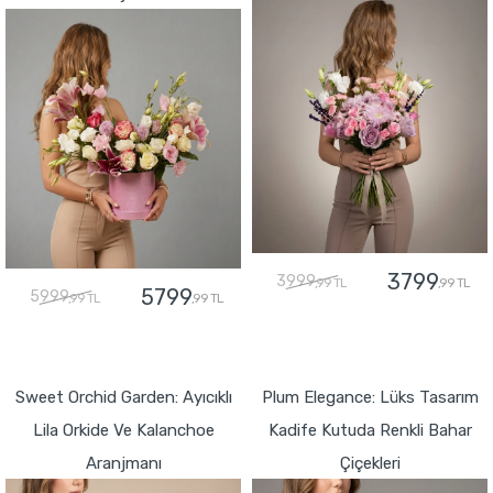
3799
3999
,99 TL
,99 TL
5799
5999
,99 TL
,99 TL
GÖNDER
GÖNDER
Sweet Orchid Garden: Ayıcıklı
Plum Elegance: Lüks Tasarım
Lila Orkide Ve Kalanchoe
Kadife Kutuda Renkli Bahar
Aranjmanı
Çiçekleri