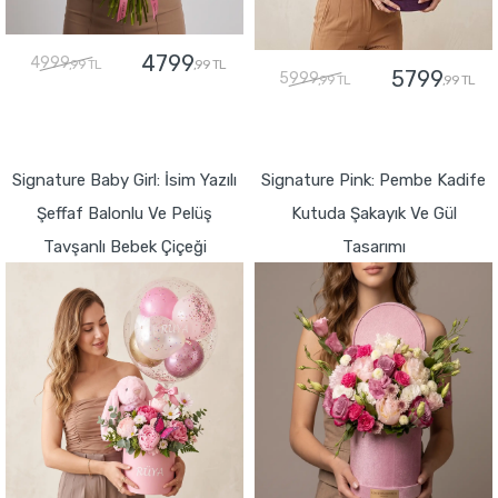
4799
4999
,99 TL
,99 TL
5799
5999
,99 TL
,99 TL
GÖNDER
GÖNDER
Signature Baby Girl: İsim Yazılı
Signature Pink: Pembe Kadife
Şeffaf Balonlu Ve Pelüş
Kutuda Şakayık Ve Gül
Tavşanlı Bebek Çiçeği
Tasarımı