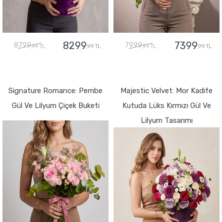
8299
7399
8799
7999
,99 TL
,99 TL
,99 TL
,99 TL
GÖNDER
GÖNDER
Signature Romance: Pembe
Majestic Velvet: Mor Kadife
Gül Ve Lilyum Çiçek Buketi
Kutuda Lüks Kırmızı Gül Ve
Lilyum Tasarımı