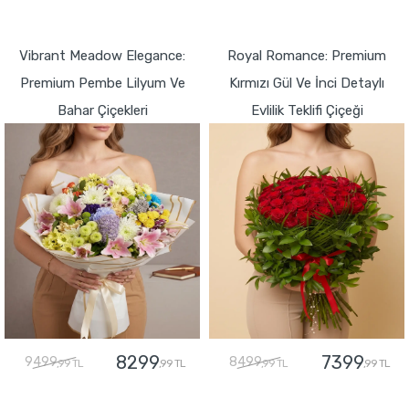
GÖNDER
GÖNDER
Vibrant Meadow Elegance:
Royal Romance: Premium
Premium Pembe Lilyum Ve
Kırmızı Gül Ve İnci Detaylı
Bahar Çiçekleri
Evlilik Teklifi Çiçeği
8299
7399
9499
8499
,99 TL
,99 TL
,99 TL
,99 TL