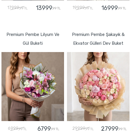
13999
16999
17999
19999
,99 TL
,99 TL
,99 TL
,99 TL
GÖNDER
GÖNDER
Premium Pembe Lilyum Ve
Premium Pembe Şakayık &
Gül Buketi
Ekvator Gülleri Dev Buket
6799
27999
6999
29999
,99 TL
,99 TL
,99 TL
,99 TL