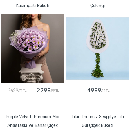
Kasımpatı Buketi
Çelengi
2299
4999
2499
,99 TL
,99 TL
,99 TL
GÖNDER
GÖNDER
Purple Velvet: Premium Mor
Lilac Dreams: Sevgiliye Lila
Anastasia Ve Bahar Çiçek
Gül Çiçek Buketi