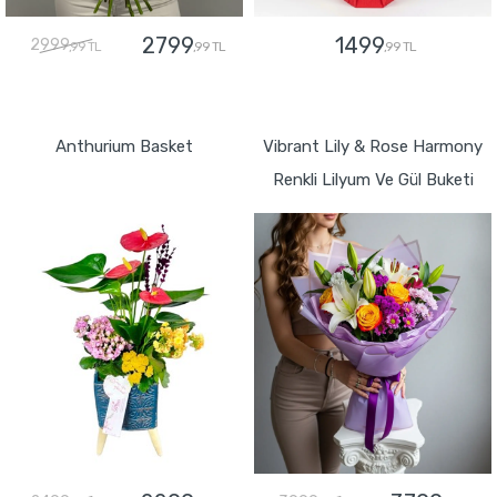
2799
1499
2999
,99 TL
,99 TL
,99 TL
GÖNDER
GÖNDER
Anthurium Basket
Vibrant Lily & Rose Harmony
Renkli Lilyum Ve Gül Buketi