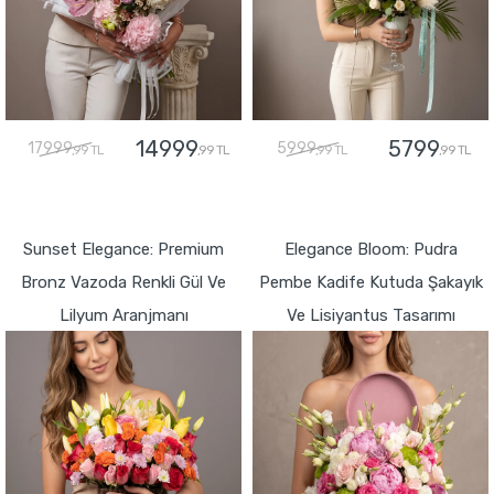
14999
5799
17999
5999
,99 TL
,99 TL
,99 TL
,99 TL
GÖNDER
GÖNDER
Sunset Elegance: Premium
Elegance Bloom: Pudra
Bronz Vazoda Renkli Gül Ve
Pembe Kadife Kutuda Şakayık
Lilyum Aranjmanı
Ve Lisiyantus Tasarımı