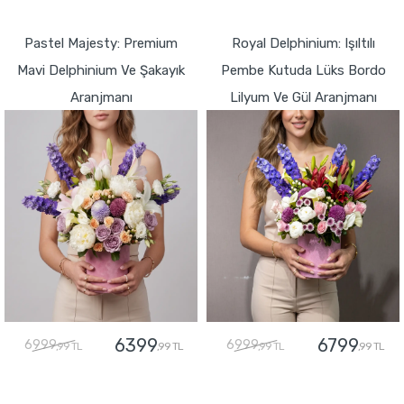
GÖNDER
Pastel Majesty: Premium
Royal Delphinium: Işıltılı
Mavi Delphinium Ve Şakayık
Pembe Kutuda Lüks Bordo
Aranjmanı
Lilyum Ve Gül Aranjmanı
6399
6799
6999
6999
,99 TL
,99 TL
,99 TL
,99 TL
GÖNDER
GÖNDER