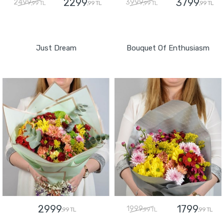
2299
3799
2499
3999
,99 TL
,99 TL
,99 TL
,99 TL
GÖNDER
GÖNDER
Just Dream
Bouquet Of Enthusiasm
2999
1799
1999
,99 TL
,99 TL
,99 TL