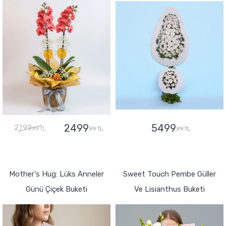
2499
5499
2799
,99 TL
,99 TL
,99 TL
GÖNDER
GÖNDER
Mother's Hug: Lüks Anneler
Sweet Touch Pembe Güller
Günü Çiçek Buketi
Ve Lisianthus Buketi