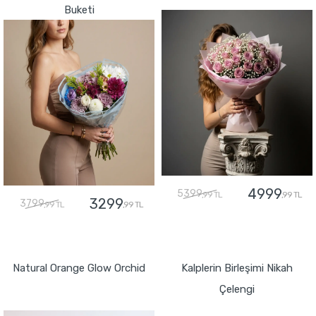
Buketi
4999
5399
,99 TL
,99 TL
3299
3799
,99 TL
,99 TL
GÖNDER
GÖNDER
Natural Orange Glow Orchid
Kalplerin Birleşimi Nikah
Çelengi