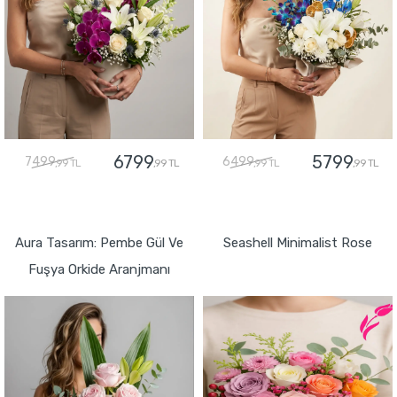
6799
5799
7499
6499
,99 TL
,99 TL
,99 TL
,99 TL
GÖNDER
GÖNDER
Aura Tasarım: Pembe Gül Ve
Seashell Minimalist Rose
Fuşya Orkide Aranjmanı