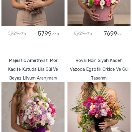
5799
7699
5999
8999
,99 TL
,99 TL
,99 TL
,99 TL
GÖNDER
GÖNDER
Majestic Amethyst: Mor
Royal Noir: Siyah Kadeh
Kadife Kutuda Lila Gül Ve
Vazoda Egzotik Orkide Ve Gül
Beyaz Lilyum Aranjmanı
Tasarımı