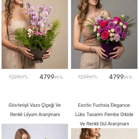
4799
4799
4999
4999
,99 TL
,99 TL
,99 TL
,99 TL
GÖNDER
GÖNDER
Gösterişli Vazo Çiçeği Ve
Exotic Fuchsia Elegance:
Renkli Lilyum Aranjmanı
Lüks Tasarım Pembe Orkide
Ve Renkli Gül Aranjmanı