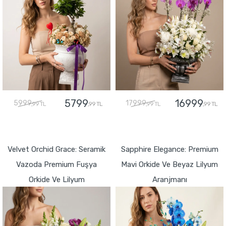
5799
16999
5999
17999
,99 TL
,99 TL
,99 TL
,99 TL
GÖNDER
GÖNDER
Velvet Orchid Grace: Seramik
Sapphire Elegance: Premium
Vazoda Premium Fuşya
Mavi Orkide Ve Beyaz Lilyum
Orkide Ve Lilyum
Aranjmanı