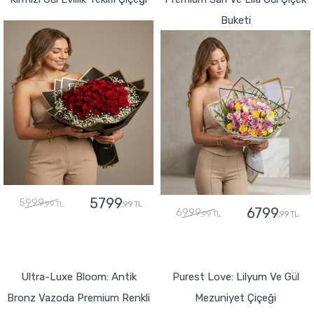
Buketi
5799
5999
,99 TL
,99 TL
6799
6999
,99 TL
,99 TL
GÖNDER
GÖNDER
Ultra-Luxe Bloom: Antik
Purest Love: Lilyum Ve Gül
Bronz Vazoda Premium Renkli
Mezuniyet Çiçeği