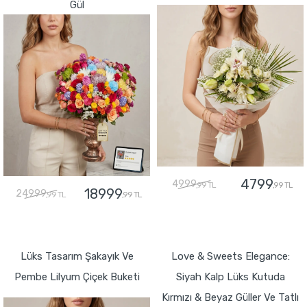
Gül
4799
4999
,99 TL
,99 TL
18999
24999
,99 TL
,99 TL
GÖNDER
GÖNDER
Lüks Tasarım Şakayık Ve
Love & Sweets Elegance:
Pembe Lilyum Çiçek Buketi
Siyah Kalp Lüks Kutuda
Kırmızı & Beyaz Güller Ve Tatlı