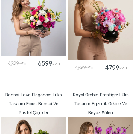
6599
6999
,99 TL
,99 TL
4799
4999
,99 TL
,99 TL
GÖNDER
GÖNDER
Bonsai Love Elegance: Lüks
Royal Orchid Prestige: Lüks
Tasarım Ficus Bonsai Ve
Tasarım Egzotik Orkide Ve
Pastel Çiçekler
Beyaz Şölen